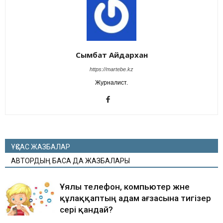
Сымбат Айдархан
https://martebe.kz
Журналист.
ҰҚСАС ЖАЗБАЛАР
АВТОРДЫҢ БАСҚА ДА ЖАЗБАЛАРЫ
Ұялы телефон, компьютер және
құлаққаптың адам ағзасына тигізер
әсері қандай?