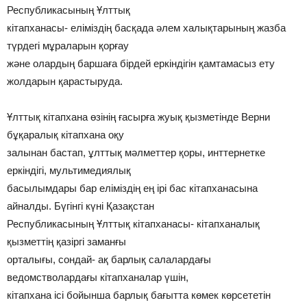
Республикасының Ұлттық
кітапханасы- еліміздің басқада әлем халықтарының жазба
түрдегі мұраларын қорғау
және олардың баршаға бірдей еркіндігін қамтамасыз ету
жолдарын қарастыруда.
Ұлттық кітапхана өзінің ғасырға жуық қызметінде Верни
бұқаралық кітапхана оқу
залынан бастап, ұлттық мәлметтер қоры, инттернетке
еркіндігі, мультимедиялық
басылымдары бар еліміздің ең ірі бас кітапханасына
айналды. Бүгінгі күні Қазақстан
Республикасының Ұлттық кітапханасы- кітапханалық
қызметтің қазіргі заманғы
орталығы, сондай- ақ барлық салалардағы
ведомстволардағы кітапханалар үшін,
кітапхана ісі бойынша барлық бағытта көмек көрсететін