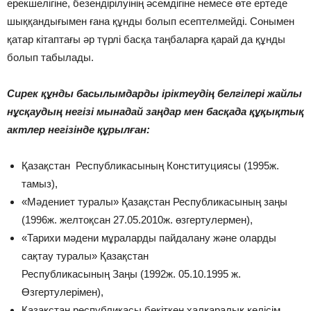
ерекшелігіне, безендірілуінің әсемдігіне немесе өте ертеде
шыққандығымен ғана құнды болып есептелмейді. Сонымен
қатар кітаптағы әр түрлі басқа таңбаларға қарай да құнды
болып табылады.
Сирек құнды басылымдарды іріктеудің белгілері жайлы
нұсқаудың негізі мынадай заңдар мен басқада құқықтық
актлер негізінде құрылған:
Қазақстан Республикасының Конституциясы (1995ж.
тамыз),
«Мәдениет туралы» Қазақстан Республикасының заңы
(1996ж. желтоқсан 27.05.2010ж. өзгертулермен),
«Тарихи мәдени мұраларды пайдалану және оларды
сақтау туралы» Қазақстан
Республикасының Заңы (1992ж. 05.10.1995 ж.
Өзгертулерімен),
Қазақстан республикасы бекіткен халқаралық келісім