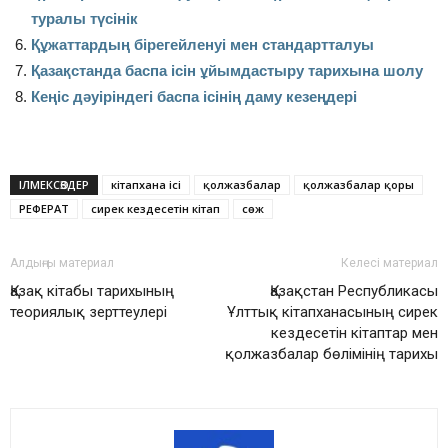
туралы түсінік
Құжаттардың бірегейленуі мен стандартталуы
Қазақстанда баспа ісін ұйымдастыру тарихына шолу
Кеңіс дәуіріндегі баспа ісінің даму кезеңдері
ІЛМЕКСӨЗДЕР
кітапхана ісі
қолжазбалар
қолжазбалар қоры
РЕФЕРАТ
сирек кездесетін кітап
сөж
Алдыңғы материал
Келесі материал
Қазақ кітабы тарихының
Қазақстан Республикасы
теориялық зерттеулері
Ұлттық кітапханасының сирек
кездесетін кітаптар мен
қолжазбалар бөлімінің тарихы