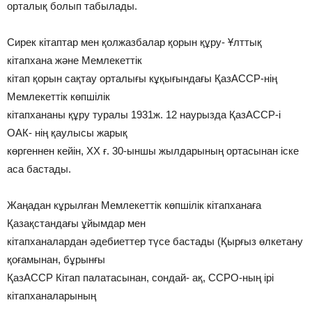
орталық болып табылады.
Сирек кітаптар мен қолжазбалар қорын құру- Ұлттық
кітапхана және Мемлекеттік
кітап қорын сақтау орталығы кұқығындағы ҚазАССР-нің
Мемлекеттік көпшілік
кітапхананы құру туралы 1931ж. 12 наурызда ҚазАССР-і
ОАК- нің қаулысы жарық
көргеннен кейін, XX ғ. 30-ыншы жылдарының ортасынан іске
аса бастады.
Жаңадан кұрылған Мемлекеттік көпшілік кітапханаға
Қазақстандағы ұйымдар мен
кітапханалардан әдебиеттер түсе бастады (Қырғыз өлкетану
қоғамынан, бұрынғы
ҚазАССР Кітап палатасынан, сондай- ақ, ССРО-ның ірі
кітапханаларының