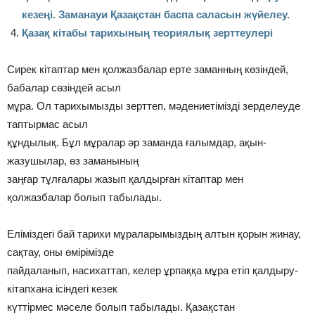
кезеңі. Заманауи Қазақстан баспа саласын жүйелеу.
Қазақ кітабы тарихының теориялық зерттеулері
Сирек кітаптар мен қолжазбалар ерте заманның көзіндей,
бабалар сөзіндей асыл
мұра. Ол тарихымызды зерттеп, мәдениетімізді зерделеуде
таптырмас асыл
құндылық. Бұл мұралар әр заманда ғалымдар, ақын-
жазушылар, өз заманының
заңғар тұлғалары жазып қалдырған кітаптар мен
қолжазбалар болып табылады.
Еліміздегі бай тарихи мұраларымыздың алтын қорын жинау,
сақтау, оны өмірімізде
пайдаланып, насихаттап, келер ұрпаққа мұра етіп қалдыру-
кітапхана ісіндегі кезек
күттірмес мәселе болып табылады. Қазақстан