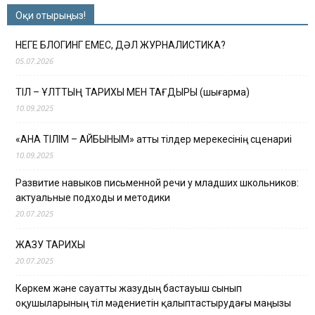
Оқи отырыңыз!
НЕГЕ БЛОГИНГ ЕМЕС, ДӘЛ ЖУРНАЛИСТИКА?
05.07.2026
ТІЛ – ҰЛТТЫҢ ТАРИХЫ МЕН ТАҒДЫРЫ (шығарма)
10.09.2025
«АНА ТІЛІМ – АЙБЫНЫМ» атты тілдер мерекесінің сценариі
10.09.2025
Развитие навыков письменной речи у младших школьников:
актуальные подходы и методики
20.07.2025
ЖАЗУ ТАРИХЫ
20.07.2025
Көркем және сауатты жазудың бастауыш сынып
оқушыларының тіл мәдениетін қалыптастырудағы маңызы