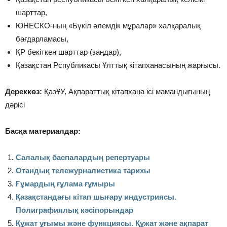
шарттар,
ЮНЕСКО-ның «Бүкіл әлемдік мұралар» халқаралық
бағдарламасы,
ҚР бекіткен шарттар (заңдар),
Қазақстан Рспубликасы Ұлттық кітапханасының жарғысы.
Дереккөз:
ҚазҰУ, Ақпараттық кітапхана ісі мамандығының
дәрісі
Басқа материалдар:
Салалық баспалардың репертуары
Отандық тележурналистика тарихы
Ғұмардың ғұлама ғұмыры
Қазақстандағы кітап шығару индустриясы.
Полиграфиялық кәсіпорындар
Құжат ұғымы және функциясы. Құжат және ақпарат