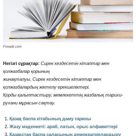
Freepik.com
Негізгі сұрақтар:
Сирек кездесетін кітаптар мен
қолжазбалар қорының
жинақталуы. Сирек кездесетін кітаптар мен
қолжазбалардың жіктелу ерекшеліктері.
Қорды қалыптастыру, мемлекеттің жазбалық тарихи-
рухани мұрасын сақтау.
Қазақ баспа кітабының даму тарихы
Жазу мәдениеті: араб, латын, орыс алфавиттері
Қазақстан баспа саласының демократияландыру