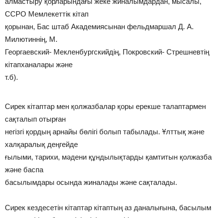
алмастыру қорларындағы жеке жиналымдардан, мысалы,
ССРО Мемлекеттік кітап
қорынан, Бас штаб Академиясынан фельдмаршал Д. А.
Милютиннің, М.
Георгаевский- Мекленбургскийдің, Покровский- Стрешневтің
кітапханалары және
т.б).
Сирек кітаптар мен қолжазбалар қоры ерекше талаптармен
сақталып отырған
негізгі қордың арнайы бөлігі болып табылады. Ұлттық және
халқаралық деңгейде
ғылыми, тарихи, мәдени құндылықтарды қамтитын қолжазба
және баспа
басылымдары осында жиналады және сақталады.
Сирек кездесетін кітаптар кітаптың аз даналығына, басылым