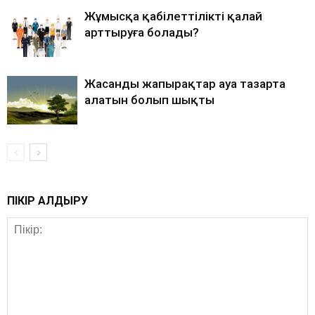
Жұмысқа қабілеттілікті қалай
арттыруға болады?
Жасанды жапырақтар ауа тазарта
алатын болып шықты
ПІКІР ҚАЛДЫРУ