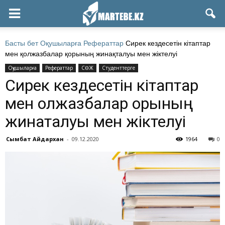
Басты бет
Оқушыларға
Рефераттар
Сирек кездесетін кітаптар
мен қолжазбалар қорының жинақталуы мен жіктелуі
Оқушыларға
Рефераттар
СӨЖ
Студенттерге
Сирек кездесетін кітаптар
мен қолжазбалар қорының
жинақталуы мен жіктелуі
Сымбат Айдархан
-
09.12.2020
1964
0