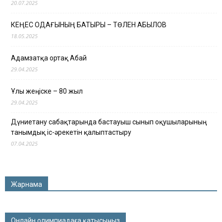
20.07.2025
КЕҢЕС ОДАҒЫНЫҢ БАТЫРЫ – ТӨЛЕН ҚАБЫЛОВ
18.05.2025
Адамзатқа ортақ Абай
29.04.2025
Ұлы жеңіске – 80 жыл
29.04.2025
Дүниетану сабақтарында бастауыш сынып оқушыларының
танымдық іс-әрекетін қалыптастыру
07.04.2025
Жарнама
Онлайн олимпиадаға қатысыңыз