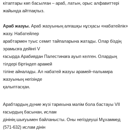
кітаптары көп басылған – араб, латын, орыс алфавиттері
жайында айтпақпыз.
Араб жазуы.
Араб жазуының алғашқы нұсқасы «набатейлік»
жазу. Набатейлер
арабтармен туыс семит тайпаларына жатады. Олар біздің
эрамызға дейінгі V
ғасырда Арабиядан Палестинаға ауып келген. Олардың
тілдері біртіндеп арамей
тіліне айналады. Ал набатей жазуы арамей–пальмира
жазуының негізінде
қалыптасқан.
Арабтардың дүние жүзі тарихына мәлім бола бастауы VII
ғасырдың басынан, ислам
дінінің шығуымен байланысты. Оны негіздеуші Мұхаммед
(571-632) ислам дінін