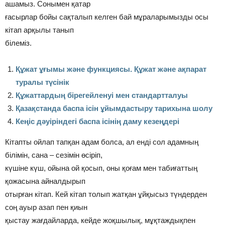
ашамыз. Сонымен қатар
ғасырлар бойы сақталып келген бай мұраларымызды осы
кітап арқылы танып
білеміз.
Құжат ұғымы және функциясы. Құжат және ақпарат
туралы түсінік
Құжаттардың бірегейленуі мен стандартталуы
Қазақстанда баспа ісін ұйымдастыру тарихына шолу
Кеңіс дәуіріндегі баспа ісінің даму кезеңдері
Кітапты ойлап тапқан адам болса, ал енді сол адамның
білімін, сана – сезімін өсіріп,
күшіне күш, ойына ой қосып, оны қоғам мен табиғаттың
қожасына айналдырып
отырған кітап. Кей кітап толып жатқан ұйқысыз түндерден
соң ауыр азап пен қиын
қыстау жағдайларда, кейде жоқшылық, мұқтаждықпен