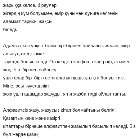
жарыққа келсе, біреулері
жігердің құм болуымен, өмір құнымен дүниге келгенін
адамзат тарихы жақсы
біледі.
Адамзат көп уақыт бойы бір–бірімен байланыс жасап, пікір
алысуда кеңістікке
тәуелді болып келді. Ол кезде телефон, телеграф, атымен
жоқ. Бір–бірімен сөйлесу
үшін олар бір–бірін ести алатын қашықтықта болуы тиіс.
Міне, осы тәуелділікті
жою үшін адамдар жазуды, яғни жазба тілді ойлап тапты.
Алфавитсіз жазу, жазусыз кітап болмайтыны белгілі.
Қазақтың көне және қазіргі
кітаптары бірнеше алфавитпен жазылып басылып келеді. Біз
бұл жерде қазақ