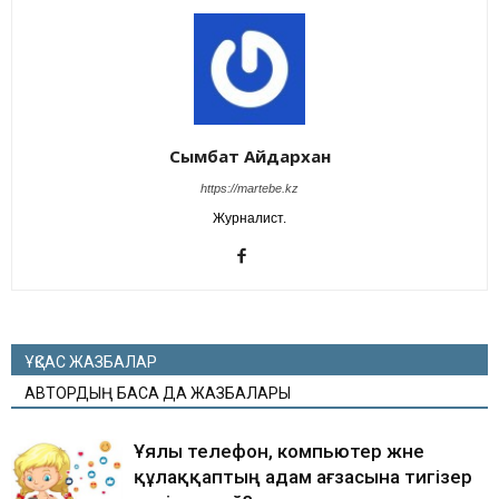
Сымбат Айдархан
https://martebe.kz
Журналист.
ҰҚСАС ЖАЗБАЛАР
АВТОРДЫҢ БАСҚА ДА ЖАЗБАЛАРЫ
Ұялы телефон, компьютер және
құлаққаптың адам ағзасына тигізер