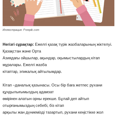
Иллюстрация: Freepik.com
Негізгі сұрақтар:
Ежелгі қазақ түрік жазбаларының жіктелуі.
Қазақстан және Орта
Азиядағы ойшылар, ақындар, оқымыстылардың кітап
мұралары. Ежелгі жазба
кітаптар, эпикалық айтылымдар.
Кітап –даналық қазынасы. Осы бір баға жетпес рухани
құндылығымыздың адамзат
өмірінен алатын орны ерекше. Бұлай деп айтып
отырғанымыздың себебі, біз кітап
арқылы жан дүниемізді тазартып, рухани кеңістікке жол