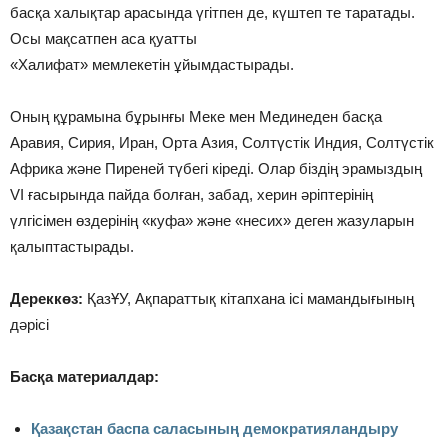
басқа халықтар арасында үгітпен де, күштеп те таратады.
Осы мақсатпен аса қуатты
«Халифат» мемлекетін ұйымдастырады.
Оның құрамына бұрынғы Меке мен Мединеден басқа
Аравия, Сирия, Иран, Орта Азия, Солтүстік Индия, Солтүстік
Африка және Пиреней түбегі кіреді. Олар біздің эрамыздың
VI ғасырында пайда болған, забад, херин әріптерінің
үлгісімен өздерінің «куфа» және «несих» деген жазуларын
қалыптастырады.
Дереккөз:
ҚазҰУ, Ақпараттық кітапхана ісі мамандығының
дәрісі
Басқа материалдар:
Қазақстан баспа саласының демократияландыру