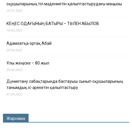
оқушыларының тіл мәдениетін қалыптастырудағы маңызы
20.07.2025
КЕҢЕС ОДАҒЫНЫҢ БАТЫРЫ – ТӨЛЕН ҚАБЫЛОВ
18.05.2025
Адамзатқа ортақ Абай
29.04.2025
Ұлы жеңіске – 80 жыл
29.04.2025
Дүниетану сабақтарында бастауыш сынып оқушыларының
танымдық іс-әрекетін қалыптастыру
07.04.2025
Жарнама