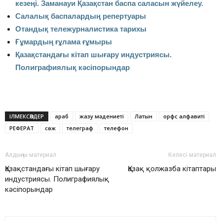
кезеңі. Заманауи Қазақстан баспа саласын жүйелеу.
Салалық баспалардың репертуары
Отандық тележурналистика тарихы
Ғұмардың ғұлама ғұмыры
Қазақстандағы кітап шығару индустриясы.
Полиграфиялық кәсіпорындар
ІЛМЕКСӨЗДЕР
араб
жазу мәдениеті
Латын
орфс алфавиті
РЕФЕРАТ
сөж
телеграф
телефон
Алдыңғы материал
Келесі материал
Қазақстандағы кітап шығару
Қазақ қолжазба кітаптары
индустриясы. Полиграфиялық
кәсіпорындар