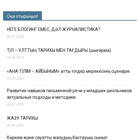
Оқи отырыңыз!
НЕГЕ БЛОГИНГ ЕМЕС, ДӘЛ ЖУРНАЛИСТИКА?
05.07.2026
ТІЛ – ҰЛТТЫҢ ТАРИХЫ МЕН ТАҒДЫРЫ (шығарма)
10.09.2025
«АНА ТІЛІМ – АЙБЫНЫМ» атты тілдер мерекесінің сценариі
10.09.2025
Развитие навыков письменной речи у младших школьников:
актуальные подходы и методики
20.07.2025
ЖАЗУ ТАРИХЫ
20.07.2025
Көркем және сауатты жазудың бастауыш сынып