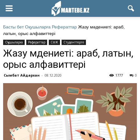
Басты бет
Оқушыларға
Рефераттар
Жазу мәдениеті: араб,
латын, орыс алфавиттері
Оқушыларға
Рефераттар
СӨЖ
Студенттерге
Жазу мәдениеті: араб, латын,
орыс алфавиттері
Сымбат Айдархан
-
08.12.2020
1777
0