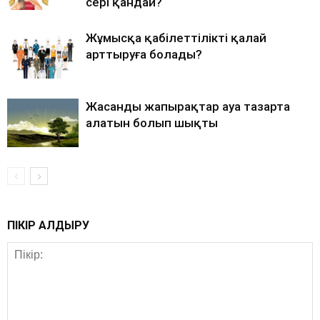
әсері қандай?
Жұмысқа қабілеттілікті қалай
арттыруға болады?
Жасанды жапырақтар ауа тазарта
алатын болып шықты
ПІКІР ҚАЛДЫРУ