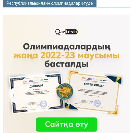
Республикалық онлайн олимпиадалар өтуде