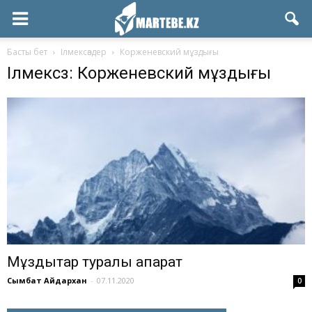
Басты бет
Ілмексөздер
Корженевский мұздығы
Ілмексөз: Корженевский мұздығы
Мұздықтар туралы ақпарат
Сымбат Айдархан
-
07.11.2020
0