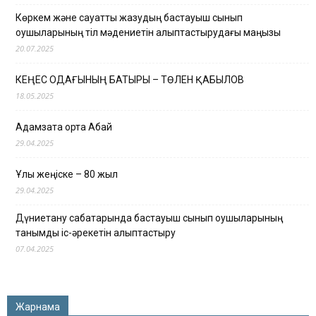
Көркем және сауатты жазудың бастауыш сынып
оқушыларының тіл мәдениетін қалыптастырудағы маңызы
20.07.2025
КЕҢЕС ОДАҒЫНЫҢ БАТЫРЫ – ТӨЛЕН ҚАБЫЛОВ
18.05.2025
Адамзатқа ортақ Абай
29.04.2025
Ұлы жеңіске – 80 жыл
29.04.2025
Дүниетану сабақтарында бастауыш сынып оқушыларының
танымдық іс-әрекетін қалыптастыру
07.04.2025
Жарнама