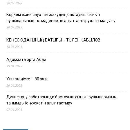
20.07.2025
Көркем және сауатты жазудың бастауыш сынып
оқушыларының тіл мәдениетін қалыптастырудағы маңызы
20.07.2025
КЕҢЕС ОДАҒЫНЫҢ БАТЫРЫ – ТӨЛЕН ҚАБЫЛОВ
18.05.2025
Адамзатқа ортақ Абай
29.04.2025
Ұлы жеңіске – 80 жыл
29.04.2025
Дүниетану сабақтарында бастауыш сынып оқушыларының
танымдық іс-әрекетін қалыптастыру
07.04.2025