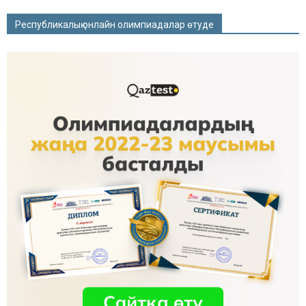
Республикалық онлайн олимпиадалар өтуде