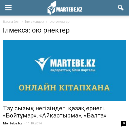
Басты бет
Ілмексөздер
ою өрнектер
Ілмексөз: ою өрнектер
Түзу сызық негізіндегі қазақ өрнегі.
«Бойтұмар», «Айқастырма», «Балта»
Martebe.kz
-
11.10.2014
0