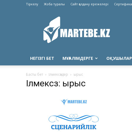
Тіркелу
Жоба туралы
Сайт қолдану ережелері
Сертифика
Martebe.kz
білім
сайты
НЕГІЗГІ БЕТ
МҰҒАЛІМДЕРГЕ
ОҚУШЫЛАР
Басты бет
Ілмексөздер
ырыс
Ілмексөз: ырыс