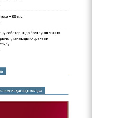
5
іске – 80 жыл
5
ану сабақтарында бастауыш сынып
рының танымдық іс-әрекетін
стыру
5
ма
 олимпиадаға қатысыңыз