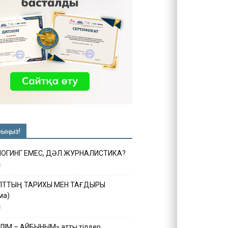
рыңыз!
ЛОГИНГ ЕМЕС, ДӘЛ ЖУРНАЛИСТИКА?
6
ҰЛТТЫҢ ТАРИХЫ МЕН ТАҒДЫРЫ
ма)
5
ІЛІМ – АЙБЫНЫМ» атты тілдер