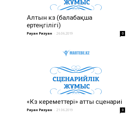
Алтын күз (балабақша
ертеңгілігі)
Рауан Ризуан
-
26.06.2019
0
«Күз кереметтері» атты сценариі
Рауан Ризуан
-
21.06.2019
0