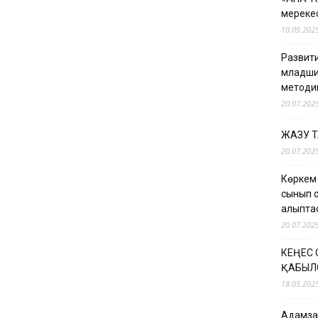
мерекес
10.09.202
Развити
младши
методи
20.07.202
ЖАЗУ 
20.07.202
Көркем
сынып о
қалыпт
20.07.202
КЕҢЕС
ҚАБЫЛ
18.05.202
Адамзат