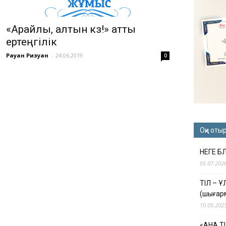
«Арайлы, алтын күз!» атты
ертеңгілік
Рауан Ризуан
-
24.06.2019
0
Оқи оты
НЕГЕ Б
05.07.202
ТІЛ – 
(шығар
10.09.202
«АНА Т