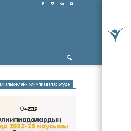
ликалық онлайн олимпиадалар өтуде