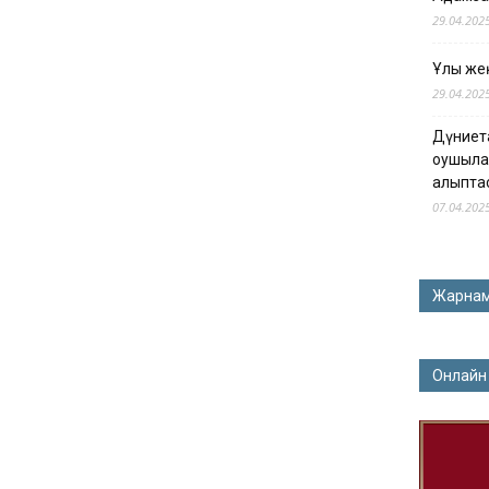
29.04.202
Ұлы жең
29.04.202
Дүниет
оқушыла
қалыпта
07.04.202
Жарна
Онлайн