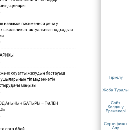
інің сценариі
5
е навыков письменной речи у
х школьников: актуальные подходы и
ки
5
ТАРИХЫ
5
 және сауатты жазудың бастауыш
Тіркелу
қушыларының тіл мәдениетін
астырудағы маңызы
Жоба Туралы
5
Сайт
 ОДАҒЫНЫҢ БАТЫРЫ – ТӨЛЕН
Қолдану
ОВ
Ережелері
5
Сертификат
Алу
қа ортақ Абай