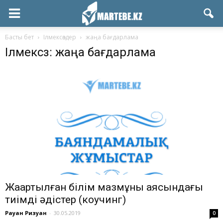
Басты бет
Ілмексөздер
жаңа бағдарлама
Ілмексөз: жаңа бағдарлама
Жаңартылған білім мазмұны аясындағы
тиімді әдістер (коучинг)
Рауан Ризуан
-
30.05.2019
0