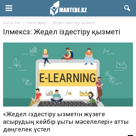
Басты бет
Ілмексөздер
Жедел іздестіру қызметі
Ілмексөз: Жедел іздестіру қызметі
«Жедел іздестіру қызметін жүзеге
асырудың кейбір құқықтық мәселелері» атты
дөңгелек үстел