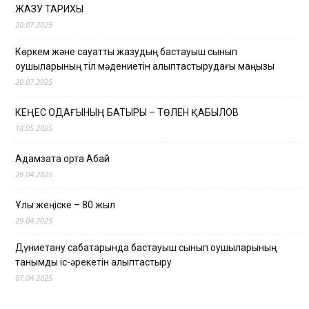
ЖАЗУ ТАРИХЫ
20.07.2025
Көркем және сауатты жазудың бастауыш сынып
оқушыларының тіл мәдениетін қалыптастырудағы маңызы
20.07.2025
КЕҢЕС ОДАҒЫНЫҢ БАТЫРЫ – ТӨЛЕН ҚАБЫЛОВ
18.05.2025
Адамзатқа ортақ Абай
29.04.2025
Ұлы жеңіске – 80 жыл
29.04.2025
Дүниетану сабақтарында бастауыш сынып оқушыларының
танымдық іс-әрекетін қалыптастыру
07.04.2025