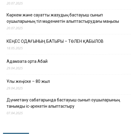
20.07.2025
Көркем және сауатты жазудың бастауыш сынып
оқушыларының тіл мәдениетін қалыптастырудағы маңызы
20.07.2025
КЕҢЕС ОДАҒЫНЫҢ БАТЫРЫ – ТӨЛЕН ҚАБЫЛОВ
18.05.2025
Адамзатқа ортақ Абай
29.04.2025
Ұлы жеңіске – 80 жыл
29.04.2025
Дүниетану сабақтарында бастауыш сынып оқушыларының
танымдық іс-әрекетін қалыптастыру
07.04.2025