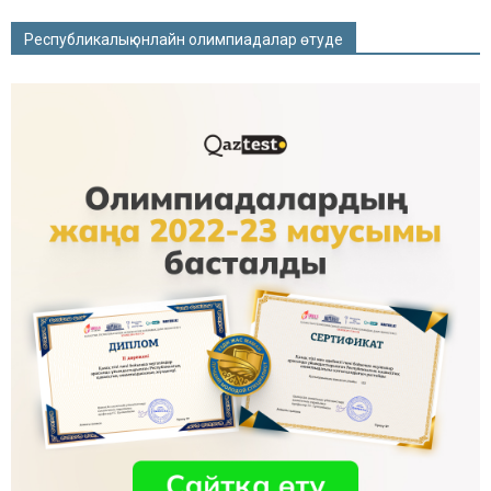
Республикалық онлайн олимпиадалар өтуде