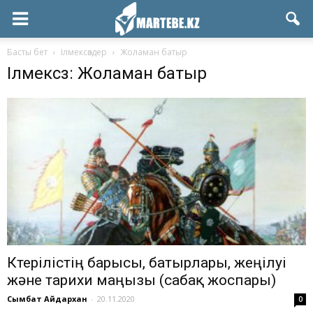
Басты бет
Ілмексөздер
Жоламан батыр
Ілмексөз: Жоламан батыр
Көтерілістің барысы, батырлары, жеңілуі
және тарихи маңызы (сабақ жоспары)
Сымбат Айдархан
-
20.11.2020
0