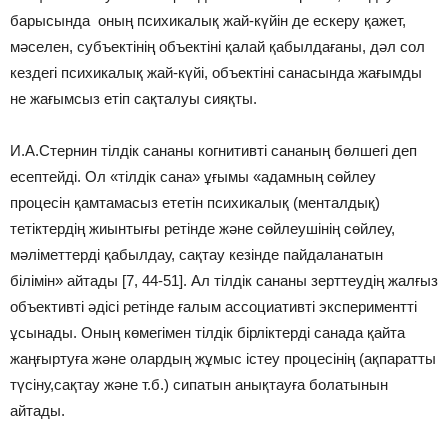
барысында оның психикалық жай-күйін де ескеру қажет,
мәселен, субъектінің объектіні қалай қабылдағаны, дәл сол
кездегі психикалық жай-күйі, объектіні санасында жағымды
не жағымсыз етіп сақталуы сияқты.
И.А.Стернин тілдік сананы когнитивті сананың бөлшегі деп
есептейді. Ол «тілдік сана» ұғымы «адамның сөйлеу
процесін қамтамасыз ететін психикалық (менталдық)
тетіктердің жиынтығы ретінде және сөйлеушінің сөйлеу,
мәліметтерді қабылдау, сақтау кезінде пайдаланатын
білімін» айтады [7, 44-51]. Ал тілдік сананы зерттеудің жалғыз
объективті әдісі ретінде ғалым ассоциативті экспериментті
ұсынады. Оның көмегімен тілдік бірліктерді санада қайта
жаңғыртуға және олардың жұмыс істеу процесінің (ақпаратты
түсіну,сақтау және т.б.) сипатын анықтауға болатынын
айтады.