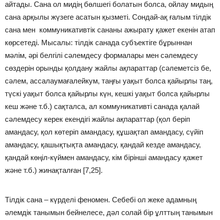
айтады. Сана ол мидің бөлшегі болатын болса, ойлау мидың
сана арқылы жүзеге асатын қызметі. Сондай-ақ ғалым тілдік
сана мен коммуникативтік сананы ажырату қажет екенін атап
көрсетеді. Мысалы: тілдік санада субъектіге бұрыннан
мәлім, әрі белгілі сәлемдесу формалары мен сәлемдесу
сөздерін орынды қолдану жайлы ақпараттар (сәлеметсіз бе,
сәлем, ассалаумағалейкум, таңғы уақыт болса қайырлы таң,
түскі уақыт болса қайырлы күн, кешкі уақыт болса қайырлы
кеш және т.б.) сақталса, ал коммуникативті санада қалай
сәлемдесу керек екендігі жайлы ақпараттар (қол беріп
амандасу, қол көтеріп амандасу, құшақтап амандасу, сүйіп
амандасу, қашықтықта амандасу, қандай кезде амандасу,
қандай көңіл-күймен амандасу, кім бірінші амандасу қажет
және т.б.) жинақталған [7,25].
Тілдік сана – күрделі феномен. Себебі ол жеке адамның
әлемдік танымын бейнелесе, дәл солай бір ұлттың танымын