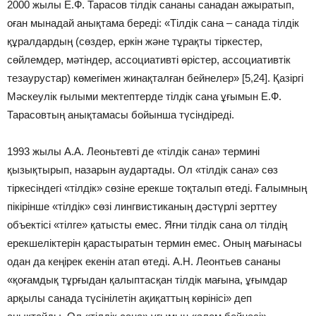
2000 жылы Е.Ф. Тарасов тілдік сананы санадан ажыратып,
оған мынадай анықтама береді: «Тілдік сана – санада тілдік
құралдардың (сөздер, еркін және тұрақты тіркестер,
сөйлемдер, мәтіндер, ассоциативті өрістер, ассоциативтік
тезаурустар) көмегімен жинақталған бейнелер» [5,24]. Қазіргі
Мәскеулік ғылыми мектептерде тілдік сана ұғымын Е.Ф.
Тарасовтың анықтамасы бойынша түсіндіреді.
1993 жылы А.А. Леоньтевті де «тілдік сана» термині
қызықтырып, назарын аудартады. Ол «тілдік сана» сөз
тіркесіндегі «тілдік» сөзіне ерекше тоқталып өтеді. Ғалымның
пікірінше «тілдік» сөзі лингвистиканың дәстүрлі зерттеу
объектісі «тілге» қатысты емес. Яғни тілдік сана ол тілдің
ерекшеліктерін қарастыратын термин емес. Оның мағынасы
одан да кеңірек екенін атап өтеді. А.Н. Леонтьев сананы
«қоғамдық тұрғыдан қалыптасқан тілдік мағына, ұғымдар
арқылы санада түсінілетін ақиқаттың көрінісі» деп