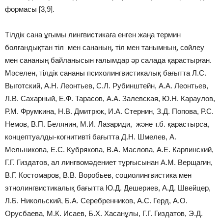
формасы [3,9].
Тілдік сана ұғымы лингвистикаға енген жаңа термин
болғандықтан тіл мен сананың, тіл мен танымның, сөйлеу
мен сананың байланысын ғалымдар әр салада қарастырған.
Мәселен, тілдік сананы психолингвистикалық бағытта Л.С.
Выготский, А.Н. Леонтьев, С.Л. Рубинштейн, А.А. Леонтьев,
Л.В. Сахарный, Е.Ф. Тарасов, А.А. Залевская, Ю.Н. Караулов,
Р.М. Фрумкина, Н.В. Дмитрюк, И.А. Стернин, З.Д. Попова, Р.С.
Немов, В.П. Белянин, М.И. Лазариди, және т.б. қарастырса,
концептуалды-когнитивті бағытта Д.Н. Шмелев, А.
Мельникова, Е.С. Кубрякова, В.А. Маслова, А.Е. Карлинский,
Г.Г. Гиздатов, ал лингвомәдениет тұрғысынан А.М. Верщагин,
В.Г. Костомаров, В.В. Воробьев, социолингвистика мен
этнолингвистикалық бағытта Ю.Д. Дешериев, А.Д. Швейцер,
Л.Б. Никольский, Б.А. Серебренников, А.С. Герд, А.О.
Орусбаева, М.К. Исаев, Б.Х. Хасанұлы, Г.Г. Гиздатов, Э.Д.