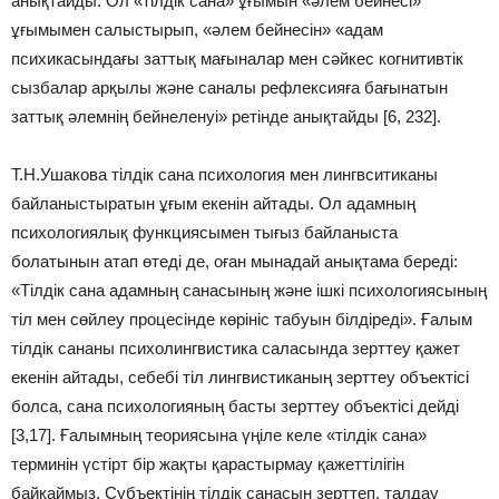
анықтайды. Ол «тілдік сана» ұғымын «əлем бейнесі»
ұғымымен салыстырып, «əлем бейнесін» «адам
психикасындағы заттық мағыналар мен сəйкес когнитивтік
сызбалар арқылы жəне саналы рефлексияға бағынатын
заттық əлемнің бейнеленуі» ретінде анықтайды [6, 232].
Т.Н.Ушакова тілдік сана психология мен лингвситиканы
байланыстыратын ұғым екенін айтады. Ол адамның
психологиялық функциясымен тығыз байланыста
болатынын атап өтеді де, оған мынадай анықтама береді:
«Тілдік сана адамның санасының және ішкі психологиясының
тіл мен сөйлеу процесінде көрініс табуын білдіреді». Ғалым
тілдік сананы психолингвистика саласында зерттеу қажет
екенін айтады, себебі тіл лингвистиканың зерттеу объектісі
болса, сана психологияның басты зерттеу объектісі дейді
[3,17]. Ғалымның теориясына үңіле келе «тілдік сана»
терминін үстірт бір жақты қарастырмау қажеттілігін
байқаймыз. Субъектінің тілдік санасын зерттеп, талдау