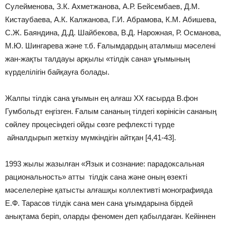
Сулейменова, З.К. Ахметжанова, А.Р. Бейсембаев, Д.М.
Кистаубаева, А.К. Калжанова, Г.И. Абрамова, К.М. Абишева,
С.Ж. Баяндина, Д.Д. Шайбекова, В.Д. Нарожная, Р. Османова,
М.Ю. Шингарева және т.б. Ғалымдардың аталмыш мәселені
жан-жақты талдауы арқылы «тілдік сана» ұғымының
күрделілігін байқауға болады.
Жалпы тілдік сана ұғымын ең алғаш XX ғасырда В.фон
Гумбольдт еңгізген. Ғалым сананың тілдегі көрінісін сананың
сөйлеу процесіндегі ойды сөзге рефлексті түрде
айналдырып жеткізу мүмкіндігін айтқан [4,41-43].
1993 жылы жазылған «Язык и сознание: парадоксальная
рациональность» атты тілдік сана және оның өзекті
мәселелеріне қатысты алғашқы коллективті монографияда
Е.Ф. Тарасов тілдік сана мен сана ұғымдарына бірдей
анықтама беріп, оларды феномен деп қабылдаған. Кейіннен