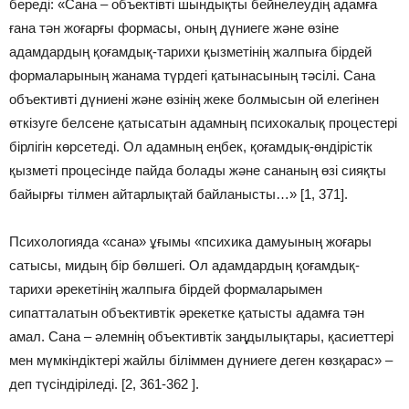
береді: «Сана – объектівті шындықты бейнелеудің адамға
ғана тән жоғарғы формасы, оның дүниеге және өзіне
адамдардың қоғамдық-тарихи қызметінің жалпыға бірдей
формаларының жанама түрдегі қатынасының тәсілі. Сана
объективті дүниені және өзінің жеке болмысын ой елегінен
өткізуге белсене қатысатын адамның психокалық процестері
бірлігін көрсетеді. Ол адамның еңбек, қоғамдық-өндірістік
қызметі процесінде пайда болады және сананың өзі сияқты
байырғы тілмен айтарлықтай байланысты…» [1, 371].
Психологияда «сана» ұғымы «психика дамуының жоғары
сатысы, мидың бір бөлшегі. Ол адамдардың қоғамдық-
тарихи əрекетінің жалпыға бірдей формаларымен
сипатталатын объективтік əрекетке қатысты адамға тəн
амал. Сана – əлемнің объективтік заңдылықтары, қасиеттері
мен мүмкіндіктері жайлы біліммен дүниеге деген көзқарас» –
деп түсіндіріледі. [2, 361-362 ].