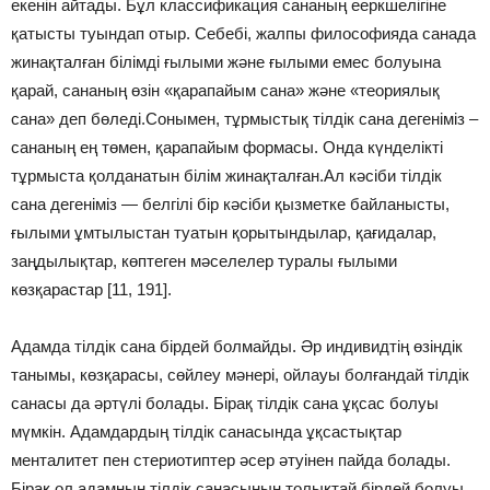
екенін айтады. Бұл классификация сананың ееркшелігіне
қатысты туындап отыр. Себебі, жалпы философияда санада
жинақталған білімді ғылыми және ғылыми емес болуына
қарай, сананың өзін «қарапайым сана» және «теориялық
сана» деп бөледі.Сонымен, тұрмыстық тілдік сана дегеніміз –
сананың ең төмен, қарапайым формасы. Онда күнделікті
тұрмыста қолданатын білім жинақталған.Ал кәсіби тілдік
сана дегеніміз — белгілі бір кәсіби қызметке байланысты,
ғылыми ұмтылыстан туатын қорытындылар, қағидалар,
заңдылықтар, көптеген мəселелер туралы ғылыми
көзқарастар [11, 191].
Адамда тілдік сана бірдей болмайды. Әр индивидтің өзіндік
танымы, көзқарасы, сөйлеу мәнері, ойлауы болғандай тілдік
санасы да әртүлі болады. Бірақ тілдік сана ұқсас болуы
мүмкін. Адамдардың тілдік санасында ұқсастықтар
менталитет пен стериотиптер әсер әтуінен пайда болады.
Бірақ ол адамның тілдік санасының толықтай бірдей болуы