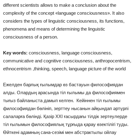
different scientists allows to make a conclusion about the
complexity of the concept «language consciousness». It also
considers the types of linguistic consciousness, its functions,
phenomena and means of determining the linguistic
consciousness of a person.
Key words
:
consciousness, language consciousness,
communicative and cognitive consciousness, anthropocentrism,
ethnocentrism ,thinking, speech, language picture of the world
Ежелден барлық ғылымдар өз бастауын философиядан
алды. Олардың арасында тіл ғылымы да философиямен
тығыз байланыста дамып келген. Кейіннен тіл ғылымы
философиядан бөлініп, зерттеу нысанын айқындап әртүрлі
салаларға бөлінді. Қазір XXI ғасырдағы тілдік зертеулерде
тіл ғылымын философиялық тұрғыда қарау өзектілігі туды.
Өйткені адамның сана-сезімі мен абстрактылы ойлау