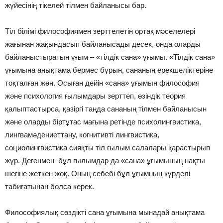
жүйесінің тікелей тілмен байланысы бар.
Тіл білімі философиямен зерттелетін ортақ мәселелері
жағынан жақындасып байланысады десек, онда оларды
байланыстыратын ұғым – «тілдік сана» ұғымы. «Тілдік сана»
ұғымына анықтама бермес бұрын, сананың ерекшеліктеріне
тоқталған жөн. Осыған дейін «сана» ұғымын философия
және психология ғылымдары зерттеп, өзіндік теория
қалыптастырса, қазіргі таңда сананың тілмен байланысын
және оларды біртұтас мағына ретінде психолингвистика,
лингвамәдениеттану, когнитивті лингвистика,
социолингвистика сияқты тіл ғылым салалары қарастырып
жүр. Дегенмен бұл ғылымдар да «сана» ұғымының нақты
шегіне жеткен жоқ. Оның себебі бұл ұғымның күрделі
табиғатынан болса керек.
Философиялық сөздікті сана ұғымына мынадай анықтама