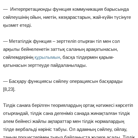
— Интерпретационды функция коммуникация барысында
сөйлеушінің ойын, ниетін, көзқарастарын, жай-күйін түсінуге
қызмет етеді.
— Метатілдік функция – зерттеліп отырған тіл мен сол
арқылы бейнеленетін заттық саланың арақатынасын,
сөйлемдерінің
құрылымын
, басқа тілдермен қарым-
қатынасын зерттеуде пайдаланылады.
— Басқару функциясы сөйлеу операциясын басқарады
[8,23].
Тілдік санаға берілген теориялардың ортақ нəтижесі көрсетіп
отырғандай, тілдік сана дегеніміз санада жинақталған тілдік
әлем бейнесі жайлы ақпараттар мен тілдік нормалардың
тілде вербальді көрініс табуы. Ол адамның сөйлеу, ойлау,
таным процестерімен тығыз байланыста жүзеге асады. Тілдік