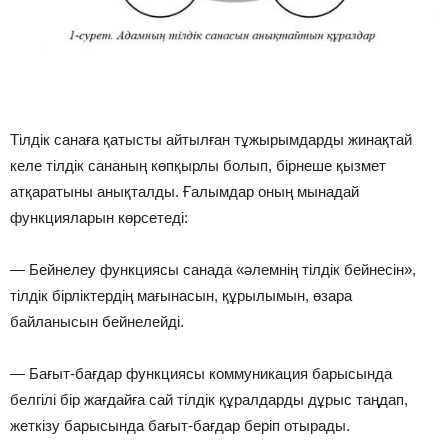
Тілдік санаға қатысты айтылған тұжырымдарды жинақтай
келе тілдік сананың көпқырлы болып, бірнеше қызмет
атқаратыны анықталды. Ғалымдар оның мынадай
функцияларын көрсетеді:
— Бейнелеу функциясы санада «әлемнің тілдік бейнесін»,
тілдік бірліктердің мағынасын, құрылымын, өзара
байланысын бейнелейді.
— Бағыт-бағдар функциясы коммуникация барысында
белгілі бір жағдайға сай тілдік құралдарды дұрыс таңдап,
жеткізу барысында бағыт-бағдар беріп отырады.