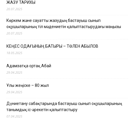
ЖАЗУ ТАРИХЫ
20.07.2025
Көркем және сауатты жазудың бастауыш сынып
оқушыларының тіл мәдениетін қалыптастырудағы маңызы
20.07.2025
КЕҢЕС ОДАҒЫНЫҢ БАТЫРЫ – ТӨЛЕН ҚАБЫЛОВ
18.05.2025
Адамзатқа ортақ Абай
29.04.2025
Ұлы жеңіске – 80 жыл
29.04.2025
Дүниетану сабақтарында бастауыш сынып оқушыларының
танымдық іс-әрекетін қалыптастыру
07.04.2025