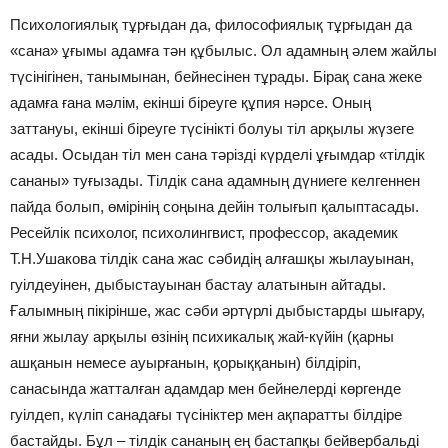
Психологиялық тұрғыдан да, философиялық тұрғыдан да
«сана» ұғымы адамға тән құбылыс. Ол адамның әлем жайлы
түсінігінен, танымынан, бейнесінен тұрады. Бірақ сана жеке
адамға ғана мәлім, екінші біреуге құпия нәрсе. Оның
заттануы, екінші біреуге түсінікті болуы тіл арқылы жүзеге
асады. Осыдан тіл мен сана тәрізді күрделі ұғымдар «тілдік
сананы» туғызады. Тілдік сана адамның дүниеге келгеннен
пайда болып, өмірінің соңына дейін толығып қалыптасады.
Ресейлік психолог, психолингвист, профессор, академик
Т.Н.Ушакова тілдік сана жас сәбидің алғашқы жылауынан,
гуілдеуінен, дыбыстауынан бастау алатынын айтады.
Ғалымның пікірінше, жас сәби әртүрлі дыбыстарды шығару,
яғни жылау арқылы өзінің психикалық жай-күйін (қарны
ашқанын немесе ауырғанын, қорыққанын) білдіріп,
санасында жатталған адамдар мен бейнелерді көргенде
гуілдеп, күліп санадағы түсініктер мен ақпаратты білдіре
бастайды. Бұл – тілдік сананың ең бастапқы бейвербальді