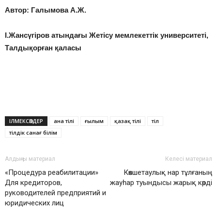
Автор: Галымова А.Ж.
І.Жансүгіров атындағы Жетісу мемлекеттік университеті,
Талдықорған қаласы
ІЛМЕКСӨЗДЕР
ана тілі
ғылым
қазақ тілі
тіл
тілдік санағ білім
Алдыңғы материал
Келесі материал
«Процедура реабилитации»
Көкшетаулық нар тұлғаның
Для кредиторов,
жауһар туындысы жарық көрді
руководителей предприятий и
юридических лиц