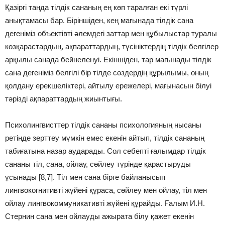
Қазіргі таңда тілдік сананың ең көп таралған екі түрлі
анықтамасы бар. Біріншіден, кең мағынада тілдік сана
дегеніміз объектівті әлемдегі заттар мен құбылыстар туралы
көзқарастардың, ақпараттардың, түсініктердің тілдік белгілер
арқылы санада бейнеленуі. Екіншіден, тар мағынады тілдік
сана дегеніміз белгілі бір тілде сөздердің құрылымы, оның
қолдану ерекшеліктері, айтылу ережелері, мағынасын білуі
тәрізді ақпараттардың жиынтығы.
Психолингвисттер тілдік сананы психологияның нысаны
ретінде зерттеу мүмкін емес екенін айтып, тілдік сананың
табиғатына назар аударады. Сол себепті ғалымдар тілдік
сананы тіл, сана, ойлау, сөйлеу түрінде қарастыруды
ұсынады [8,7]. Тіл мен сана бірге байланысып
лингвокогнитивті жүйені құраса, сөйлеу мен ойлау, тіл мен
ойлау лингвокоммуникативті жүйені құрайды. Ғалым И.Н.
Стернин сана мен ойлауды ажырата білу қажет екенін