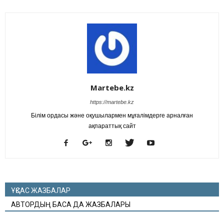
Martebe.kz
https://martebe.kz
Білім ордасы және оқушылармен мұғалімдерге арналған
ақпараттық сайт
ҰҚСАС ЖАЗБАЛАР
АВТОРДЫҢ БАСҚА ДА ЖАЗБАЛАРЫ