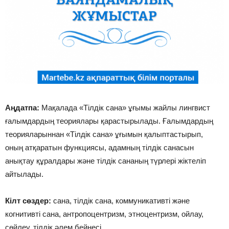
Аңдатпа:
Мақалада «Тілдік сана» ұғымы жайлы лингвист
ғалымдардың теориялары қарастырылады. Ғалымдардың
теорияларыннан «Тілдік сана» ұғымын қалыптастырып,
оның атқаратын функциясы, адамның тілдік санасын
анықтау құралдары және тілдік сананың түрлері жіктеліп
айтылады.
Кілт сөздер:
сана, тілдік сана, коммуникативті және
когнитивті сана, антропоцентризм, этноцентризм, ойлау,
сөйлеу, тілдік әлем бейнесі