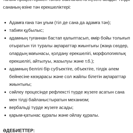
сананың өзіне тән ерекшеліктері:
Адамға ғана тән ұғым (тіл де сана да адамға тән);
табиғи құбылыс;
адамның туғаннан бастап қалыптасып, өмір бойы толығып
отыратын тіл туралы ақпараттар жиынтығы (жаңа сөздер,
олардың мағынасы, қолдану ерекшелігі, морфологиялық
ерекшелігі, айтылуы, жазылуы және т.б.);
адамның белгілі бір субъектіге, объектіге, тілдік әлем
бейнесіне көзқарасы және сол жайлы білетін ақпараттар
жиынтығы;
сөйлеу процесінде рефлексті түрде жүзеге асатын сана
мен тілді байланыстыратын механизм;
вербальді түрде жүзеге асады;
қарым-қатынас құралы және ойлау құралы.
ӘДЕБИЕТТЕР: