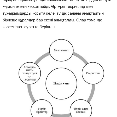
мүмкін екенін көрсетпейді. Әртүрлі теориялар мен
тұжырымдарды қорыта келе, тілдік сананы анықтайтын
бірнеше құралдар бар екені анықталды. Олар төменде
көрсетілген суретте берілген.