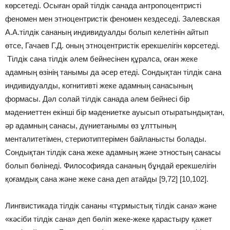
көрсетеді. Осыған орай тілдік санада антропоцентристі
феномен мен этноцентристік феномен кездеседі. Залевская
А.А.тілдік сананың индивидуалды болып келетінін айтып
өтсе, Гачаев Г.Д. оның этноцентристік ерекшелігін көрсетеді.
Тілдік сана тілдік әлем бейнесінен құралса, оған жеке
адамның өзінің танымы да әсер етеді. Сондықтан тілдік сана
индивидуалды, когнитивті жеке адамның санасының
формасы. Дәл солай тілдік санада әлем бейнесі бір
мәдениеттен екінші бір мәдениетке ауысып отыратындықтан,
әр адамның санасы, дүниетанымы өз ұлттының
менталитетімен, стериотиптерімен байланысты болады.
Сондықтан тілдік сана жеке адамның және этностың санасы
болып бөлінеді. Философияда сананың бұндай ерекшелігін
қоғамдық сана және жеке сана деп атайды [9,72] [10,102].
Лингвистикада тілдік сананы «тұрмыстық тілдік сана» және
«кәсіби тілдік сана» деп бөліп жеке-жеке қарастыру қажет