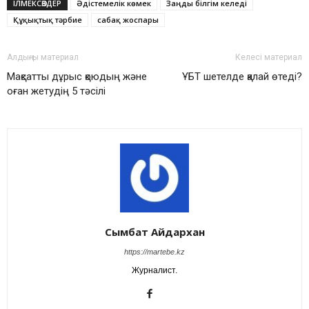
ІЛМЕКСӨЗДЕР
Әдістемелік көмек
Заңды білгім келеді
Құқықтық тәрбие
сабақ жоспары
Алдыңғы материал
Келесі материал
Мақсатты дұрыс қоюдың және
ҰБТ шетелде қалай өтеді?
оған жетудің 5 тәсілі
Сымбат Айдархан
https://martebe.kz
Журналист.