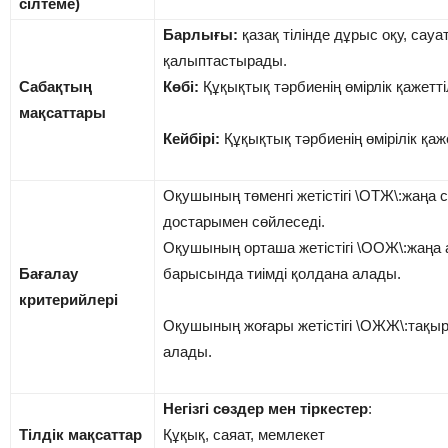
сілтеме)
Барлығы:
қазақ тілінде дұрыс оқу, сау
қалыптастырады.
Сабақтың
Көбі:
Құқықтық тәрбиенің өмірлік қажеттіл
мақсаттары
Кейбірі:
Құқықтық тәрбиенің өмірілік қажет
Оқушының төменгі жетістігі \ОТЖ\:жаңа
достарымен сөйлеседі.
Оқушының орташа жетістігі \ООЖ\:жаңа 
Бағалау
барысында тиімді қолдана алады.
критерийлері
Оқушының жоғары жетістігі \ОЖЖ\:тақыр
алады.
Негізгі сөздер мен тіркестер
:
Тілдік мақсаттар
Құқық, саяат, мемлекет