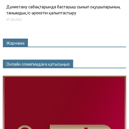
Дүниетану сабақтарында бастауыш сынып оқушыларының
танымдық іс-әрекетін қалыптастыру
07.04.2025
Жарнама
Онлайн олимпиадаға қатысыңыз