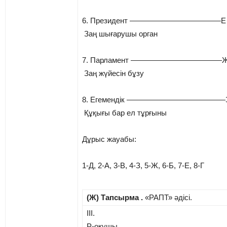
6. Президент ————————————Е 
Заң шығарушы орган
7. Парламент ————————————Ж
Заң жүйесін бұзу
8. Егемендік —————————————З
Құқығы бар ел тұрғыны
Дұрыс жауабы:
1-Д, 2-А, 3-В, 4-З, 5-Ж, 6-Б, 7-Е, 8-Г
(Ж) Тапсырма .
«РАПТ» әдісі.
ІІІ.
Р-оқушы