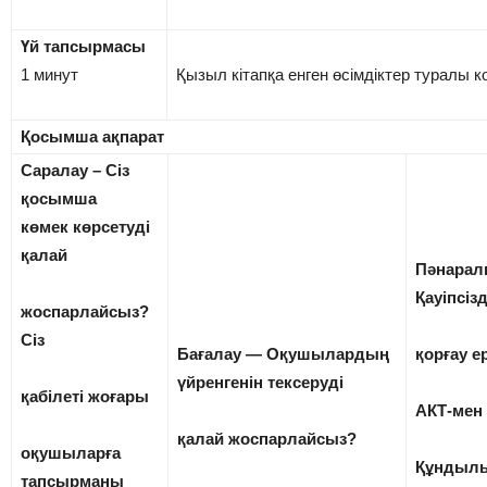
Үй тапсырмасы
1 минут
Қызыл кітапқа енген өсімдіктер туралы 
Қосымша ақпарат
Саралау – Сіз
қосымша
көмек көрсетуді
қалай
Пəнарал
Қауіпсізд
жоспарлайсыз?
Сіз
Бағалау — Оқушылардың
қорғау е
үйренгенін тексеруді
қабілеті жоғары
АКТ-мен
қалай жоспарлайсыз?
оқушыларға
Құндылы
тапсырманы