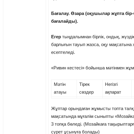
Бағалау. Өзара (оқушылар жұпта бір-
бағалайды).
Егер
тыңдалымнан бірлік, ондық, жүзді
барлығын тауып жазса, оқу мақсатына 
есептеледі.
«Ривин кестесі» бойынша мәтінмен жұ
Мәтін
Тірек
Негізгі
атауы
сөздер
ақпарат
Жұптар орындаған жұмысты топта тал
мақсатында мұғалім сыныпты «Мозайка
3 топқа бөледі. (Мозайкаға тақырыптарғ
сурет ұсынуға болады)