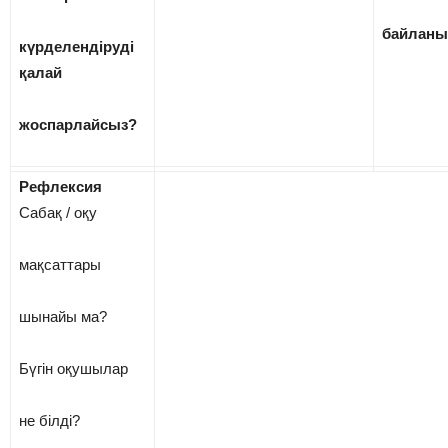
байланы
күрделендіруді
қалай
жоспарлайсыз?
Рефлексия
Сабақ / оқу
мақсаттары
шынайы ма?
Бүгін оқушылар
не білді?