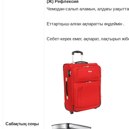
(Ж) Рефлексия
Чемодан-салып аламын, алдағы уақытта
Еттартқыш-алған ақпаратты өңдеймін .
Себет-керек емес ақпарат, лақтырып жіб
Сабақтың соңы