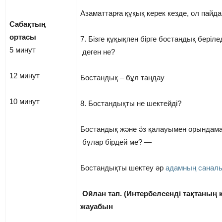
Азаматтарға құқық керек кезде, ол пайд
Сабақтың
ортасы
7. Бізге құқықпен бірге бостандық беріле
5 минут
деген не?
12 минут
Бостандық – бұл таңдау
10 минут
8. Бостандықты не шектейді?
Бостандық және ӛз қалауымен орындам
бұлар бірдей ме? —
Бостандықты шектеу әр
адамның санал
Ойлан тап. (Интербелсенді тақтаның 
жауабын