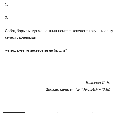
1:
2:
Сабақ барысында мен сынып немесе жекелеген оқушылар ту
келесі сабағымды
жетілдіруге көмектесетін не білдім?
Бижанов С. Н.
Шалқар қаласы «№ 4 ЖОББМ» КММ