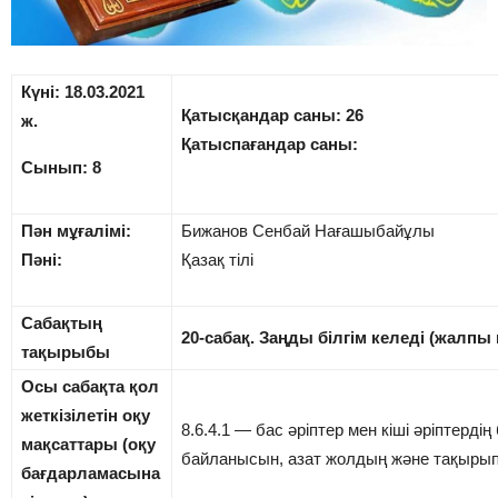
Күні: 18.03.2021
Қатысқандар саны: 26
ж.
Қатыспағандар саны:
Сынып: 8
Пән мұғалімі:
Бижанов Сенбай Нағашыбайұлы
Пәні:
Қазақ тілі
Сабақтың
20-сабақ. Заңды білгім келеді (жалпы
тақырыбы
Осы сабақта қол
жеткізілетін оқу
8.6.4.1 — бас әріптер мен кіші әріптердің 
мақсаттары (оқу
байланысын, азат жолдың және тақырып
бағдарламасына