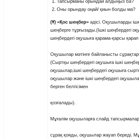
Тапсырманы орындай алдыңыз ба?
Оны орындау оңай/ қиын болды ма?
(Ұ) «Қос шеңбер»
әдісі. Оқушыларды ішк
шеңберге тұрғызады.(Ішкі шеңбердегі о
шеңбердегі оқушыға қарама-қарсы қарап 
Оқушылар мәтінге байланысты сұрақтар
(Сыртқы шеңбердегі оқушыға ішкі шеңбер
оқушылар,ішкі шеңбердегі оқушыға сырт
оқушылар және ішкі шеңбердегі оқушыла
берген белгісімен
қозғалады).
Мұғалім оқушыларға слайд тапсырмала
сұрақ қояды, оқушылар жауап береді. М