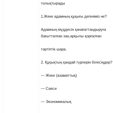
толықтырады
1.Жеке адамның құқығы дегеніміз не?
Адамның мүддесін қанағаттандыруға
бағытталған заң арқылы қорғалған
тәртіптік шара.
2. Құқықтың қандай түрлерін білесіңдер?
— Жеке (азаматтық)
— Саяси
— Экономикалық