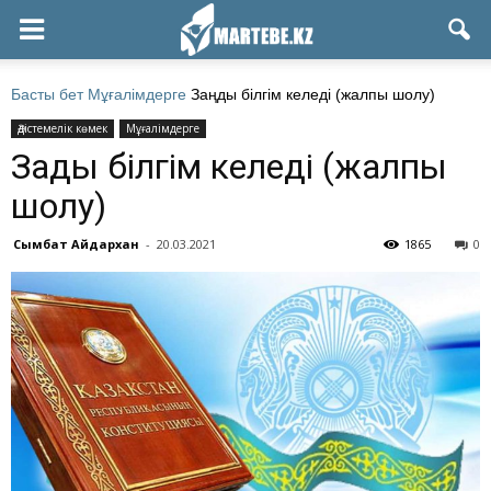
Басты бет
Мұғалімдерге
Заңды білгім келеді (жалпы шолу)
Әдістемелік көмек
Мұғалімдерге
Заңды білгім келеді (жалпы
шолу)
Сымбат Айдархан
-
20.03.2021
1865
0