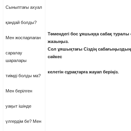
Сыныптағы ахуал
қандай болды?
Төмендегі бос ұяшыққа сабақ туралы өз
Мен жоспарлаған
жазыңыз.
Сол ұяшықтағы Сіздің сабағыңызды
саралау
сəйкес
шаралары
келетін сұрақтарға жауап беріңіз.
тиімді болды ма?
Мен берілген
уақыт ішінде
үлгердім бе? Мен