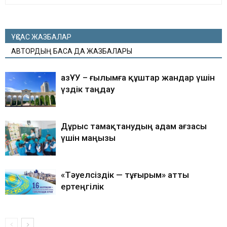
ҰҚСАС ЖАЗБАЛАР
АВТОРДЫҢ БАСҚА ДА ЖАЗБАЛАРЫ
ҚазҰУ – ғылымға құштар жандар үшін
үздік таңдау
Дұрыс тамақтанудың адам ағзасы
үшін маңызы
«Тәуелсіздік — тұғырым» атты
ертеңгілік