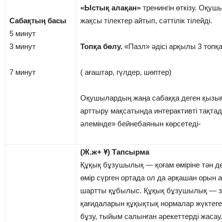
«Ыстық алақан»
тренингін өткізу. Оқушы
Сабақтың басы
жақсы тілектер айтып, сәттілік тілейді.
5 минут
3 минут
Топқа бөлу.
«Пазл» әдісі арқылы 3 топқ
7 минут
( ағаштар, гүлдер, шөптер)
Оқушылардың жаңа сабаққа деген қыз
арттыру мақсатында интерактивті тақта
әлемінде» бейнебаянын көрсетеді-
(Ж.ж+ Ұ) Тапсырма
Құқық бұзушылық — қоғам өміріне тән д
өмір сүрген ортада ол да әрқашан орын 
шартты құбылыс. Құқық бұзушылық — з
қағидаларын құқықтық нормалар жүктеге
бұзу, тыйым салынған әрекеттерді жаса