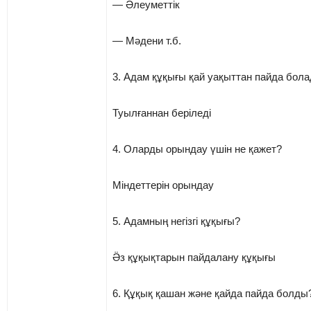
— Әлеуметтік
— Мәдени т.б.
3. Адам құқығы қай уақыттан пайда бол
Туылғаннан беріледі
4. Оларды орындау үшін не қажет?
Міндеттерін орындау
5. Адамның негізгі құқығы?
Ӛз құқықтарын пайдалану құқығы
6. Құқық қашан және қайда пайда болды