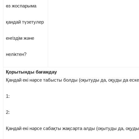
өз жоспарыма
қандай түзетулер
енгіздім жəне
неліктен?
Қорытынды бағамдау
Қандай екі нəрсе табысты болды (оқытуды да, оқуды да ескер
1:
2:
Қандай екі нəрсе сабақты жақсарта алды (оқытуды да, оқуды 