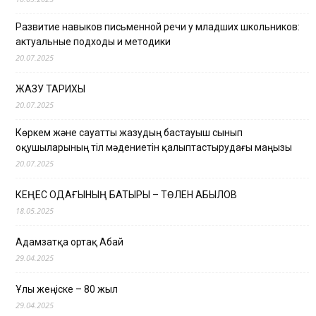
Развитие навыков письменной речи у младших школьников:
актуальные подходы и методики
20.07.2025
ЖАЗУ ТАРИХЫ
20.07.2025
Көркем және сауатты жазудың бастауыш сынып
оқушыларының тіл мәдениетін қалыптастырудағы маңызы
20.07.2025
КЕҢЕС ОДАҒЫНЫҢ БАТЫРЫ – ТӨЛЕН ҚАБЫЛОВ
18.05.2025
Адамзатқа ортақ Абай
29.04.2025
Ұлы жеңіске – 80 жыл
29.04.2025