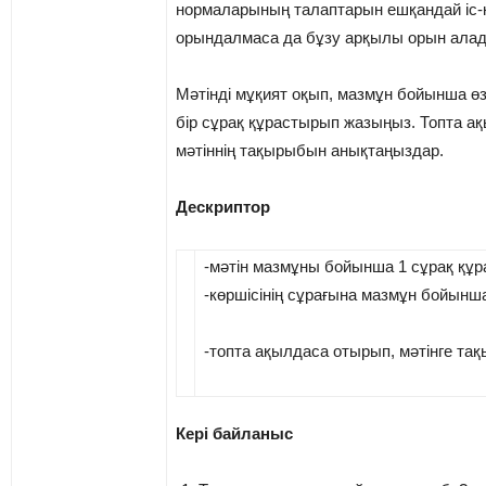
нормаларының талаптарын ешқандай іс
орындалмаса да бұзу арқылы орын ала
Мәтінді мұқият оқып, мазмұн бойынша 
бір сұрақ құрастырып жазыңыз. Топта а
мәтіннің тақырыбын анықтаңыздар.
Дескриптор
-мәтін мазмұны бойынша 1 сұрақ құ
-көршісінің сұрағына мазмұн бойынша
-топта ақылдаса отырып, мәтінге та
Кері байланыс