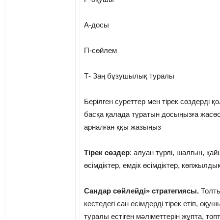
А-досы
П-сөйлем
Т- Заң бұзушылық туралы
Берілген суреттер мен тірек сөздерді қ
басқа қалада тұратын досыңызға жасөс
арналған ққы жазыңыз
Тірек сөздер
: алуан түрлі, шалғын, қа
өсімдіктер, емдік өсімдіктер, көпжылды
Сандар сөйлейді» стратегиясы.
Толт
кестедегі сан есімдерді тірек етіп, оқу
туралы естіген мәліметтерін жұпта, то