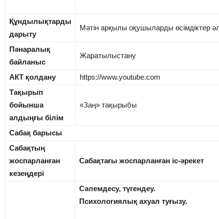
Құндылықтарды
Мәтін арқылы оқушыларды өсімдіктер әле
дарыту
Пәнаралық
Жаратылыстану
байланыс
АКТ қолдану
https://www.youtube.com
Тақырып
бойынша
«Заң» тақырыбы
алдыңғы білім
Сабақ барысы
Сабақтың
жоспарланған
Сабақтағы жоспарланған іс-әрекет
кезеңдері
Сәлемдесу, түгендеу.
Психологиялық ахуал туғызу.