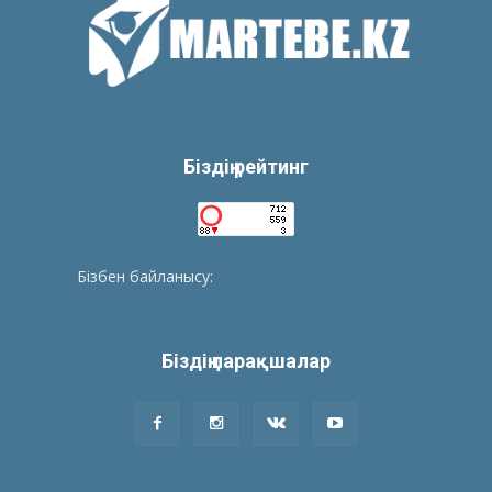
Біздің рейтинг
Бізбен байланысу:
tolegenberikbol@gmail.com
Біздің парақшалар