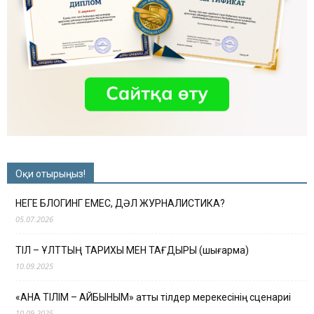
Оқи отырыңыз!
НЕГЕ БЛОГИНГ ЕМЕС, ДӘЛ ЖУРНАЛИСТИКА?
05.07.2026
ТІЛ – ҰЛТТЫҢ ТАРИХЫ МЕН ТАҒДЫРЫ (шығарма)
10.09.2025
«АНА ТІЛІМ – АЙБЫНЫМ» атты тілдер мерекесінің сценариі
10.09.2025