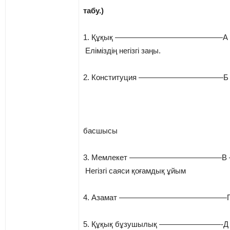
табу.)
1. Құқық ——————————————А 
Еліміздің негізгі заңы.
2. Конституция ———————————Б –
басшысы
3. Мемлекет ————————————В 
Негізгі саяси қоғамдық ұйым
4. Азамат ——————————————Г – Т
5. Құқық бұзушылық ————————-Д – 