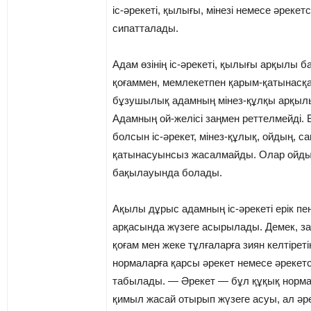
іс-әрекеті, қылығы, мінезі немесе әрекетс
сипатталады.
Адам өзінің іс-әрекеті, қылығы арқылы 
қоғаммен, мемлекетпен қарым-қатынасқа 
бұзушылық адамның мінез-құлқы арқыл
Адамның ой-желісі заңмен реттелмейді. 
болсын іс-әрекет, мінез-құлық, ойдың, са
қатынасуынсыз жасалмайды. Олар ойдың 
бақылауында болады.
Ақылы дұрыс адамның іс-әрекеті ерік пе
арқасында жүзеге асырылады. Демек, 
қоғам мен жеке тұлғаларға зиян келтірет
нормаларға қарсы әрекет немесе әрекетс
табылады. — Әрекет — бұл құқық норма
қимыл жасай отырып жүзеге асуы, ал әре