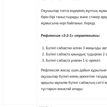
Оқушылар топта өздерінің жұптық жұ
бірін-бірі таныстырады және стикер арқы
жұмысына кері байланыс береді.
Рефлексия
«3-2-1» стратегиясы
Бүгінгі сабақтан алған 3 маңызды ақ
Бүгінгі сабақта қиындық тудырған 2 а
Бүгінгі сабақта ұнаған 1 іс-әрекет.
Рефлексия жасау үшін дайын құрылым 
оқушылар бүгінгі өзінің әрекетіне талд
арқылы мұғалім бүгінгі сабақтың сәтті ж
тұстарын анықтай алады.