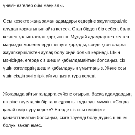
үнемі- өзгелер ойы маңызды.
Осы кезекте жаңа заман адамдары өздеріне жауапкершілік
алудан қорқатынын айта кетсек. Оған бірден бір себеп, бала
кезден қалыптасқан қорқыныш. Мұндай адамдар кез-келген
маңызды мәселелерді шешуге қорқады, сондықтан оларға
жауапкершіліктен аулақ болу оңай болып көрінеді. Шын
мәнісінде, егерде сіз шешім қабылдамайтын болсаңыз, сіз
үшін өзгелердің шешім қабылдауын ұмытпаңыз. Және осы
үшін сіздің жиі өтірік айтуыңызға тура келеді.
Жоғарыда айтылғандарға сүйене отырып, басқа адамдардың
пікіріне тәуелділік бір ғана сұрақты тудыруы мүмкін. «Сонда
қалай өмір сүру керек»? Егерде сіз осы өміріңізге
қанағаттанатын болсаңыз, сізге тәуелді болу дұрыс шешім
болуы ғажап емес.