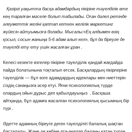
Қазіргі уақытта басқа адамдардың пікіріне тәуелділік өте
кең таралған мәселе болып табылады. Оған дәлел ретінде
әлеуметтік желіні қаптап кеткен желілік маркетинг
жүйесін айтуымызға болады. Мысалы:«Ең алдымен өзің
қосыл, сосын жаныңа 5-6 адам алып кел», бұл да біреуге де
тәуелді ету ету үшін жасалған ұран .
Келесі кезекте өзгелер пікіріне тәуелділік қандай жағдайда
пайда болатынына тоқталып өтсек. Басқалардың пікірлеріне
тәуелділік — бұл өзге адамдардың идеялары мен ниеттерін
сіздің санаңызға әсер етуі. Яғни психологиялық түрде
олардың ойын дұрыс деп қабылдауыңыз . Басқаша
айтқанда, бұл адамға жасалған психологиялық қысымның бір
түрі .
Әдетте адамның біреуге деген тәуелділігі балалық шақтан
басталады. Және де көбіне ата-аналар баланы қатаң түрде