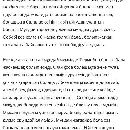
тәрбиелеп, « барлығы мен айтқандай болады, менімен
дауласпаңдар» қағидаты бойынша әрекет еткендіктен,
болашақта балалар өзінің пікірін айтудан ұялатын
болады.Мұндай тәрбиелеу жүйесі мүлдем дұрыс емес.
Себебі кез-келген 6 жасқа толған бала , болып жатқан
оқиғаларға байланысты өз пікірін білдіруге құқылы.
Егерде ата-ана оған мұндай мүмкіндік бермейтін болса, бала
жасқаншақ болып өседі. Оған қоса болашақта жеке тұлға
және жалпы адам ретінде өмір сүру кезінде көптеген
қиындықтарға тап болады. Жеке шешім қабылдай алмай,
үнемі біреудің мақұлдауын күтіп отырады. Нәтижесінде
өзгелерге тәуелді адамға айналады. Сыртқы әрекеттерді
мақұлдау балада мектеп кезінен де бастау алуы мүмкін.
Мысалы: мұғалім үйге тапсырма беріп, бала тапсырманы
дұрыс орындай алмайды. Мұндай жағдайда бала өзін
басқалардан төмен санауы ғажап емес. Өйткені ол үшін