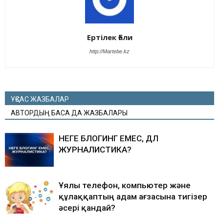
Ертілек Ғали
http://Martebe.kz
ҰҚСАС ЖАЗБАЛАР
АВТОРДЫҢ БАСҚА ДА ЖАЗБАЛАРЫ
НЕГЕ БЛОГИНГ ЕМЕС, ДӘЛ
ЖУРНАЛИСТИКА?
Ұялы телефон, компьютер және
құлаққаптың адам ағзасына тигізер
әсері қандай?