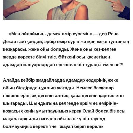
«Мен ойлаймын- демек өмір сүремін» — деп Рена
Декарт айтқандай, әрбір өмір сүріп жатқан жеке тұлғаның
көзқарасы, жеке ойы болады. Және оны кез-келген
жерде көрсете білуі тиіс. Өйткені осы қасиетімен
адамдар жануарлардан ерекшеленіп тұрады емес пе?!
Алайда кейбір жағдайларда адамдар өздерінің жеке
ойын білдіруден ұялып жатады. Немесе басқалар
пікіріне еріп, ақ дегенін алғыс, қара дегенін қарғыс етіп
шығарады. Шындығына келгенде әркім өз өмірінің-
қожасы екенін ұмытпауымыз керек.Олай болса біз осы
мақала арқылы өзгелер ойына не үшін тәуелді
болмауыңыз керектігіне жауап беріп көрелік