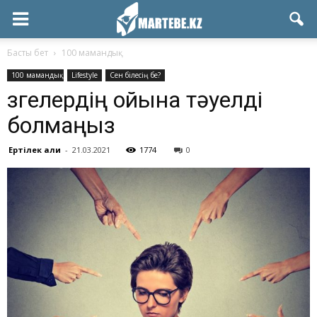
Басты бет
100 мамандық
100 мамандық
Lifestyle
Сен білесің бе?
Өзгелердің ойына тәуелді
болмаңыз
Ертілек Ғали
-
21.03.2021
1774
0