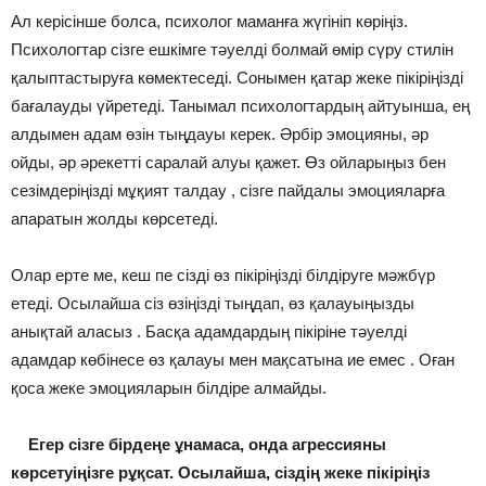
Ал керісінше болса, психолог маманға жүгініп көріңіз.
Психологтар сізге ешкімге тәуелді болмай өмір сүру стилін
қалыптастыруға көмектеседі. Сонымен қатар жеке пікіріңізді
бағалауды үйретеді. Танымал психологтардың айтуынша, ең
алдымен адам өзін тыңдауы керек. Әрбір эмоцияны, әр
ойды, әр әрекетті саралай алуы қажет. Өз ойларыңыз бен
сезімдеріңізді мұқият талдау , сізге пайдалы эмоцияларға
апаратын жолды көрсетеді.
Олар ерте ме, кеш пе сізді өз пікіріңізді білдіруге мәжбүр
етеді. Осылайша сіз өзіңізді тыңдап, өз қалауыңызды
анықтай аласыз . Басқа адамдардың пікіріне тәуелді
адамдар көбінесе өз қалауы мен мақсатына ие емес . Оған
қоса жеке эмоцияларын білдіре алмайды.
Егер сізге бірдеңе ұнамаса, онда агрессияны
көрсетуіңізге рұқсат. Осылайша, сіздің жеке пікіріңіз