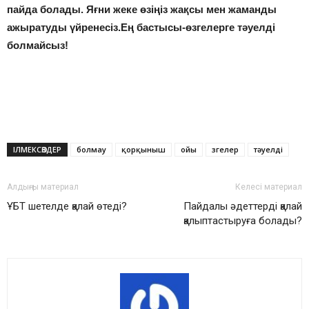
пайда болады. Яғни жеке өзіңіз жақсы мен жаманды
ажыратуды үйренесіз.Ең бастысы-өзгелерге тәуелді
болмайсыз!
ІЛМЕКСӨЗДЕР
болмау
қорқыныш
ойы
Өзгелер
тәуелді
Алдыңғы материал
Келесі материал
ҰБТ шетелде қалай өтеді?
Пайдалы әдеттерді қалай
қалыптастыруға болады?