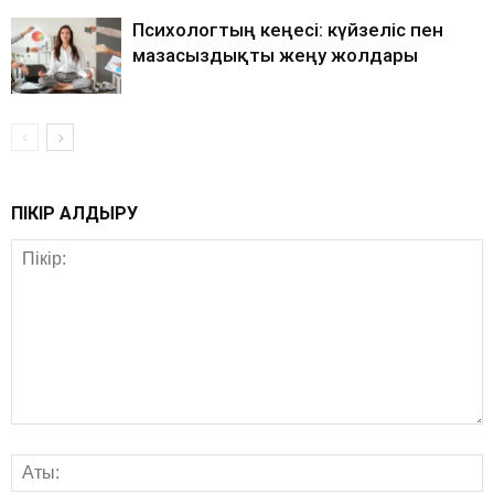
Психологтың кеңесі: күйзеліс пен
мазасыздықты жеңу жолдары
ПІКІР ҚАЛДЫРУ