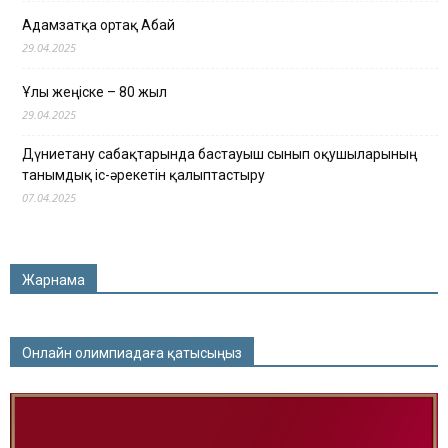
Адамзатқа ортақ Абай
29.04.2025
Ұлы жеңіске – 80 жыл
29.04.2025
Дүниетану сабақтарында бастауыш сынып оқушыларының
танымдық іс-әрекетін қалыптастыру
07.04.2025
Жарнама
Онлайн олимпиадаға қатысыңыз