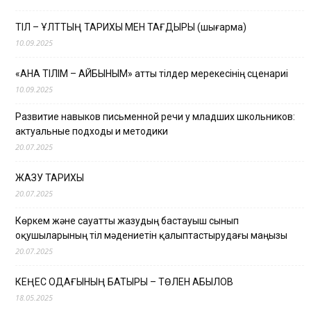
ТІЛ – ҰЛТТЫҢ ТАРИХЫ МЕН ТАҒДЫРЫ (шығарма)
10.09.2025
«АНА ТІЛІМ – АЙБЫНЫМ» атты тілдер мерекесінің сценариі
10.09.2025
Развитие навыков письменной речи у младших школьников:
актуальные подходы и методики
20.07.2025
ЖАЗУ ТАРИХЫ
20.07.2025
Көркем және сауатты жазудың бастауыш сынып
оқушыларының тіл мәдениетін қалыптастырудағы маңызы
20.07.2025
КЕҢЕС ОДАҒЫНЫҢ БАТЫРЫ – ТӨЛЕН ҚАБЫЛОВ
18.05.2025