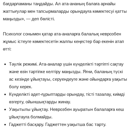
бағдарламаны таңдайды. Ал ата-ананың балаға арнайы
жаттығулар мен тапсырмаларды орындауға көмектесуі қатты
маңызды», — деп бөлісті.
Психолог сонымен қатар ата-аналарға балалық неврозбен
жұмыс істеуге көмектесетін жалпы кеңестер бар екенін атап
өтті:
Тәулік режимі. Ата-аналар үшін күнделікті тәртіпті сақтау
және өзін тәртіпке келтіру маңызды. Яғни, баланың түскі
ас кезінде ұйықтауы, серуендеуге және ойындарға уақыты
болу керек.
Күнделікті әдет-ғұрыптарды орындау, тісті тазалау, киімді
өзгерту, ойыншықтарды жинау.
Уақытылы ұйықтау. Неврозбен ауыратын балаларға кеш
ұйықтауға болмайды.
Гаджетті басқару. Гаджеттен уақытша бас тарту.