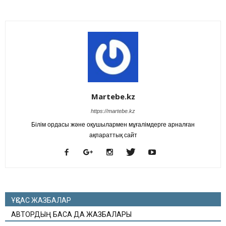
Martebe.kz
https://martebe.kz
Білім ордасы және оқушылармен мұғалімдерге арналған
ақпараттық сайт
ҰҚСАС ЖАЗБАЛАР
АВТОРДЫҢ БАСҚА ДА ЖАЗБАЛАРЫ