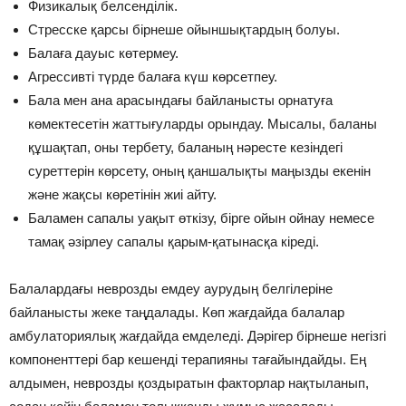
Физикалық белсенділік.
Стресске қарсы бірнеше ойыншықтардың болуы.
Балаға дауыс көтермеу.
Агрессивті түрде балаға күш көрсетпеу.
Бала мен ана арасындағы байланысты орнатуға
көмектесетін жаттығуларды орындау. Мысалы, баланы
құшақтап, оны тербету, баланың нәресте кезіндегі
суреттерін көрсету, оның қаншалықты маңызды екенін
және жақсы көретінін жиі айту.
Баламен сапалы уақыт өткізу, бірге ойын ойнау немесе
тамақ әзірлеу сапалы қарым-қатынасқа кіреді.
Балалардағы неврозды емдеу аурудың белгілеріне
байланысты жеке таңдалады. Көп жағдайда балалар
амбулаториялық жағдайда емделеді. Дәрігер бірнеше негізгі
компоненттері бар кешенді терапияны тағайындайды. Ең
алдымен, неврозды қоздыратын факторлар нақтыланып,