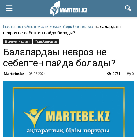
Басты бет
Әдістемелік көмек
Үздік баяндама
Балалардағы
невроз не себептен пайда болады?
Әдістемелік көмек
Үздік баяндама
Балалардағы невроз не
себептен пайда болады?
Martebe.kz
-
03.06.2024
2731
0