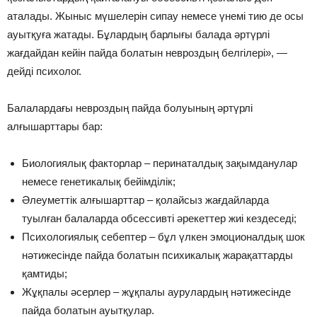
аталады. Жыныс мүшелерін сипау немесе үнемі тию де осы
ауытқуға жатады. Бұлардың барлығы балада әртүрлі
жағдайдан кейін пайда болатын невроздың белгілері», —
дейді психолог.
Балалардағы невроздың пайда болуының әртүрлі
алғышарттары бар:
Биологиялық факторлар – перинаталдық зақымданулар
немесе генетикалық бейімділік;
Әлеуметтік алғышарттар – қолайсыз жағдайларда
туылған балаларда обсессивті әрекеттер жиі кездеседі;
Психологиялық себептер – бұл үлкен эмоционалдық шок
нәтижесінде пайда болатын психикалық жарақаттарды
қамтиды;
Жұқпалы әсерлер – жұқпалы аурулардың нәтижесінде
пайда болатын ауытқулар.