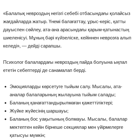
«Балалық невроздың негізгі себебі отбасындағы қолайсыз
жағдайларда жатыр. Үнемі балағаттау, ұрыс-керіс, қатты
дауыспен сөйлеу, ата-ана арасындағы қарым-қатынастың
шиеленісуі. Мұның бәрі күйзеліске, кейіннен неврозға алып
келеді», — дейді сарапшы.
Психолог балалардағы невроздың пайда болуына ықпал
ететін себептерді де санамалап берді.
Эмоцияларды көрсетуге тыйым салу. Мысалы, ата-
аналар балаларының жылауына тыйым салады;
Баланың қанағаттандырылмаған қажеттіліктері;
Жүйке жүйесінің шаршауы;
Баланың бос уақытының болмауы. Мысалы, балалар
мектептен кейін бірнеше секциялар мен үйірмелерге
қатысуы мүмкін;