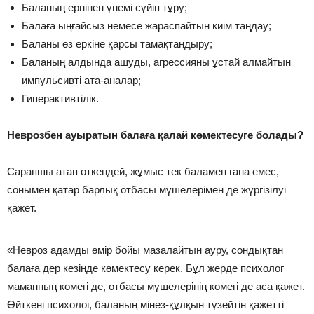
Баланың ернінен үнемі сүйіп тұру;
Балаға ыңғайсыз немесе жараспайтын киім таңдау;
Баланы өз еркіне қарсы тамақтандыру;
Баланың алдында ашуды, агрессияны ұстай алмайтын
импульсивті ата-аналар;
Гиперактивтілік.
Неврозбен ауыратын балаға қалай көмектесуге болады?
Сарапшы атап өткендей, жұмыс тек баламен ғана емес,
сонымен қатар барлық отбасы мүшелерімен де жүргізілуі
қажет.
«Невроз адамды өмір бойы мазалайтын ауру, сондықтан
балаға дер кезінде көмектесу керек. Бұл жерде психолог
маманның көмегі де, отбасы мүшелерінің көмегі де аса қажет.
Өйткені психолог, баланың мінез-құлқын түзейтін қажетті