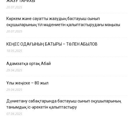
ЖАЗУ ТАРИХЫ
20.07.2025
Көркем және сауатты жазудың бастауыш сынып
оқушыларының тіл мәдениетін қалыптастырудағы маңызы
20.07.2025
КЕҢЕС ОДАҒЫНЫҢ БАТЫРЫ – ТӨЛЕН ҚАБЫЛОВ
18.05.2025
Адамзатқа ортақ Абай
29.04.2025
Ұлы жеңіске – 80 жыл
29.04.2025
Дүниетану сабақтарында бастауыш сынып оқушыларының
танымдық іс-әрекетін қалыптастыру
07.04.2025