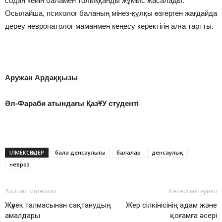
содан кейін баламен толыққанды жұмыс жасалады.
Осылайша, психолог баланың мінез-құлқы өзгерген жағдайда
дереу невропатолог маманмен кеңесу керектігін алға тартты.
Аружан Ардаққызы
Әл-Фараби атындағы ҚазҰУ студенті
ІЛМЕКСӨЗДЕР
бала денсаулығы
балалар
денсаулық
невроз
Алдыңғы материал
Келесі материал
Жүрек талмасынан сақтанудың
Жер сілкінісінің адам және
амалдары
қоғамға әсері