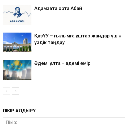
Адамзатқа ортақ Абай
ҚазҰУ – ғылымға құштар жандар үшін
үздік таңдау
Әдемі ұлтқа – әдемі өмір
ПІКІР ҚАЛДЫРУ