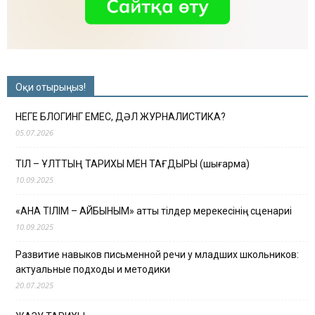
Оқи отырыңыз!
НЕГЕ БЛОГИНГ ЕМЕС, ДӘЛ ЖУРНАЛИСТИКА?
05.07.2026
ТІЛ – ҰЛТТЫҢ ТАРИХЫ МЕН ТАҒДЫРЫ (шығарма)
10.09.2025
«АНА ТІЛІМ – АЙБЫНЫМ» атты тілдер мерекесінің сценариі
10.09.2025
Развитие навыков письменной речи у младших школьников:
актуальные подходы и методики
20.07.2025