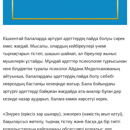
Кішкентай балаларда әртүрлі әдеттердің пайда болуы сирек
емес жағдай. Мысалы, олардың кейбіреулері үнемі
тырнақтарын тістеп, шашын шайнап, ал біреулер жыныс
мүшелерін ұстайды. Мұндай әдеттер психология тұрғысынан
нені білдіретіні туралы психолог Айдана Меделханованың
айтуынша, балалардағы әдеттердің пайда болу себебі
невроздың бастапқы кезеңінде жатыр. Бала бойындағы
әртүрлі әдеттерді байқаған жағдайда ата-аналар бұған дер
кезінде назар аударып, балаға көмек көрсетуі керек.
«Энурез (еріксіз зәр шығару), энкопрез (нәжістің ағып кетуі),
бақылаусыз жөтелу, тырнақ тістеу және басқа да бір типті
қозғалыстардың қайталануы обсессивті қозғалыс деп