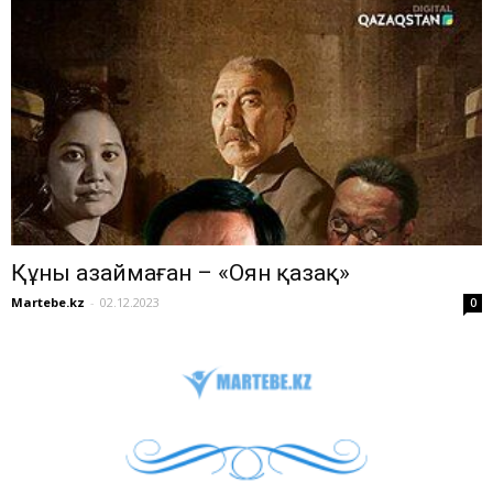
Құны азаймаған – «Оян қазақ»
Martebe.kz
-
02.12.2023
0