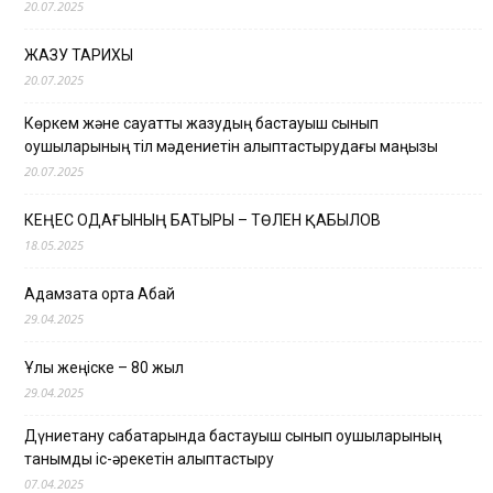
20.07.2025
ЖАЗУ ТАРИХЫ
20.07.2025
Көркем және сауатты жазудың бастауыш сынып
оқушыларының тіл мәдениетін қалыптастырудағы маңызы
20.07.2025
КЕҢЕС ОДАҒЫНЫҢ БАТЫРЫ – ТӨЛЕН ҚАБЫЛОВ
18.05.2025
Адамзатқа ортақ Абай
29.04.2025
Ұлы жеңіске – 80 жыл
29.04.2025
Дүниетану сабақтарында бастауыш сынып оқушыларының
танымдық іс-әрекетін қалыптастыру
07.04.2025