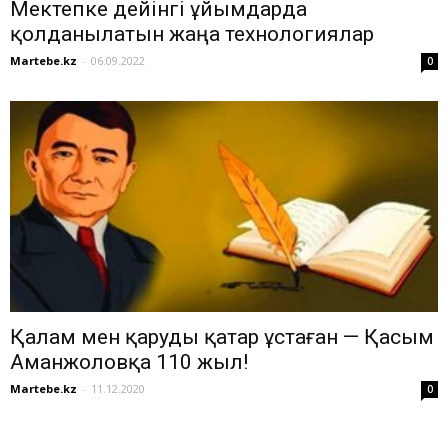
Мектепке дейінгі ұйымдарда
қолданылатын жаңа технологиялар
Martebe.kz
-
06.09.2022
0
Қалам мен қаруды қатар ұстаған — Қасым
Аманжоловқа 110 жыл!
Martebe.kz
-
11.12.2020
0