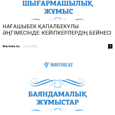
НАҒАШЫБЕК ҚАПАЛБЕКҰЛЫ
ӘҢГІМЕСІНДЕ: КЕЙІПКЕРЛЕРДІҢ БЕЙНЕСІ
Martebe.kz
-
26.12.2022
0