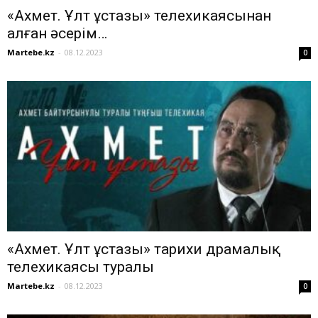
«Ахмет. Ұлт ұстазы» телехикаясынан
алған әсерім…
Martebe.kz
-
08.12.2023
0
«Ахмет. Ұлт ұстазы» тарихи драмалық
телехикаясы туралы
Martebe.kz
-
08.12.2023
0