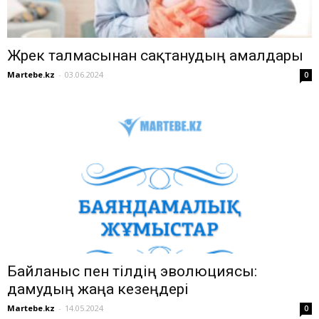
Жүрек талмасынан сақтанудың амалдары
Martebe.kz
-
03.06.2024
0
Байланыс пен тілдің эволюциясы:
дамудың жаңа кезеңдері
Martebe.kz
-
14.05.2024
0