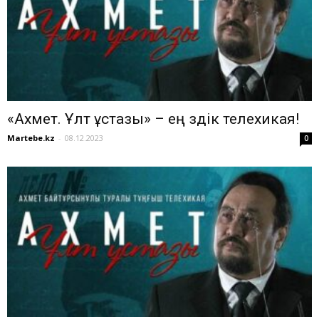
«Ахмет. Ұлт ұстазы» – ең үздік телехикая!
Martebe.kz
-
08.12.2023
0