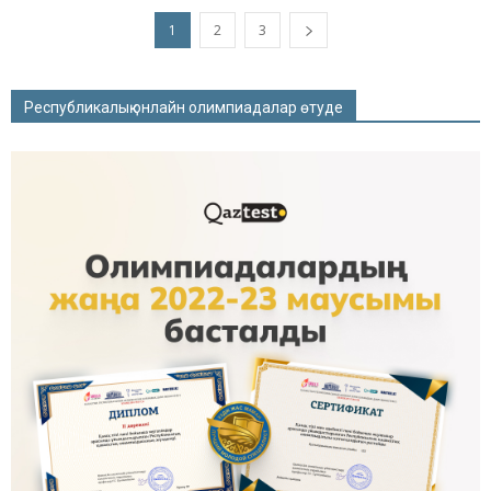
1
2
3
Республикалық онлайн олимпиадалар өтуде