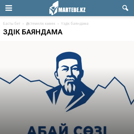
Басты бет
Әдістемелік көмек
Үздік баяндама
ҮЗДІК БАЯНДАМА