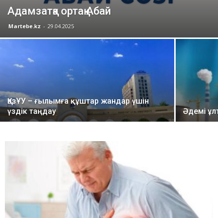
Адамзатқа ортақ Абай
Martebe.kz
-
29.04.2025
ҚазҰУ – ғылымға құштар жандар үшін
үздік таңдау
Әдемі ұл