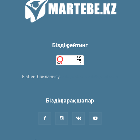
Біздің рейтинг
Бізбен байланысу:
tolegenberikbol@gmail.com
Біздің парақшалар