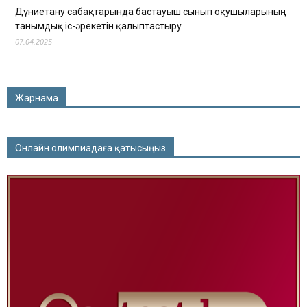
Дүниетану сабақтарында бастауыш сынып оқушыларының
танымдық іс-әрекетін қалыптастыру
07.04.2025
Жарнама
Онлайн олимпиадаға қатысыңыз