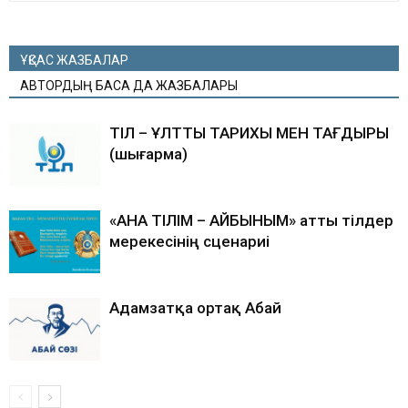
ҰҚСАС ЖАЗБАЛАР
АВТОРДЫҢ БАСҚА ДА ЖАЗБАЛАРЫ
ТІЛ – ҰЛТТЫҢ ТАРИХЫ МЕН ТАҒДЫРЫ
(шығарма)
«АНА ТІЛІМ – АЙБЫНЫМ» атты тілдер
мерекесінің сценариі
Адамзатқа ортақ Абай