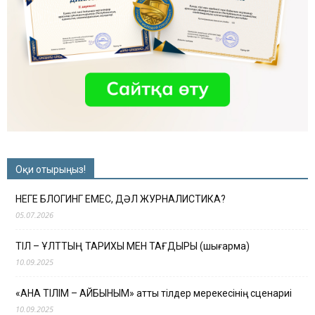
Оқи отырыңыз!
НЕГЕ БЛОГИНГ ЕМЕС, ДӘЛ ЖУРНАЛИСТИКА?
05.07.2026
ТІЛ – ҰЛТТЫҢ ТАРИХЫ МЕН ТАҒДЫРЫ (шығарма)
10.09.2025
«АНА ТІЛІМ – АЙБЫНЫМ» атты тілдер мерекесінің сценариі
10.09.2025