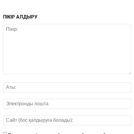
ПІКІР ҚАЛДЫРУ