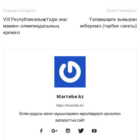
Алдыңғы материал
Келесі материал
VIII Республикалық «Үздік жас
Ғаламшарға зымыран
маман» олимпиадасының
жібереміз (тәрбие сағаты)
ережесі
Martebe.kz
https://martebe.kz
Білім ордасы және оқушылармен мұғалімдерге арналған
ақпараттық сайт