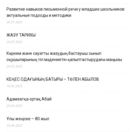
Развитие навыков письменной речи у младших школьников:
актуальные подходы и методики
20.07.2025
ЖАЗУ ТАРИХЫ
20.07.2025
Көркем және сауатты жазудың бастауыш сынып
оқушыларының тіл мәдениетін қалыптастырудағы маңызы
20.07.2025
КЕҢЕС ОДАҒЫНЫҢ БАТЫРЫ – ТӨЛЕН ҚАБЫЛОВ
18.05.2025
Адамзатқа ортақ Абай
29.04.2025
Ұлы жеңіске – 80 жыл
29.04.2025