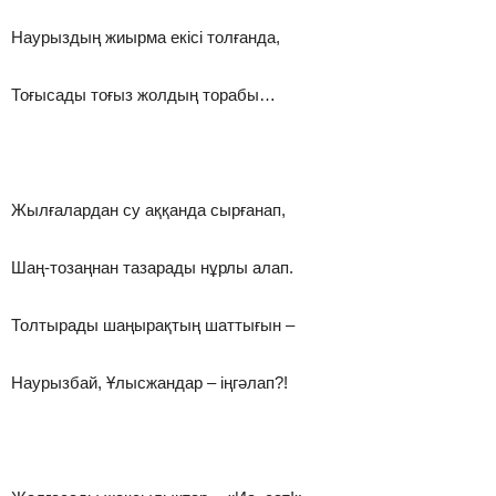
Наурыздың жиырма екісі толғанда,
Тоғысады тоғыз жолдың торабы…
Жылғалардан су аққанда сырғанап,
Шаң-тозаңнан тазарады нұрлы алап.
Толтырады шаңырақтың шаттығын –
Наурызбай, Ұлысжандар – іңгәлап?!