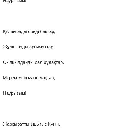
Наурызым!
Құлпырады сәнді бақтар,
Жұлқынады арғымақтар.
Сылқылдайды бал бұлақтар,
Мерекемсің мәңгі мақтар,
Наурызым!
Жарқыраттың шығыс Күнін,