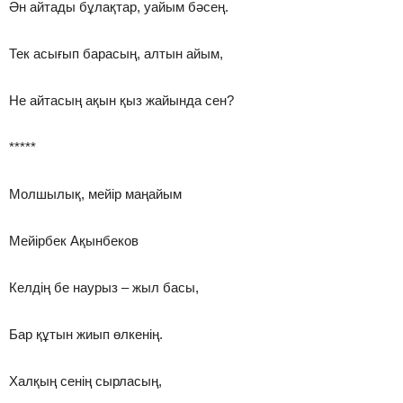
Ән айтады бұлақтар, уайым бәсең.
Тек асығып барасың, алтын айым,
Не айтасың ақын қыз жайында сен?
*****
Молшылық, мейір маңайым
Мейірбек Ақынбеков
Келдің бе наурыз – жыл басы,
Бар құтын жиып өлкенің.
Халқың сенің сырласың,