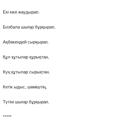
Екі көзі жаудырап.
Бозбала шығар бұрқырап,
Ақбөкендей сырқырап.
Құл құтылар құрықтан,
Күң құтылар сырықтан.
Кетік ыдыс, шөміштің,
Түтіні шығар бұрқырап.
*****