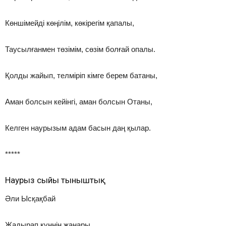
Көншімейді көңілім, көкірегім қапалы,
Таусылғанмен төзімім, сөзім болғай опалы.
Қолды жайып, телміріп кімге берем батаны,
Аман болсын кейінгі, аман болсын Отаны,
Келген наурызым адам басын даң қылар.
*****
Наурыз сыйы тыныштық
Әли Ысқақбай
Жадырап күннің жанары,