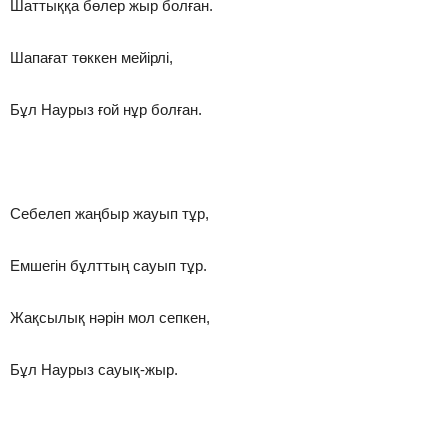
Шаттыққа бөлер жыр болған.
Шапағат төккен мейірлі,
Бұл Наурыз ғой нұр болған.
Себелеп жаңбыр жауып тұр,
Емшегін бұлттың сауып тұр.
Жақсылық нәрін мол сепкен,
Бұл Наурыз сауық-жыр.