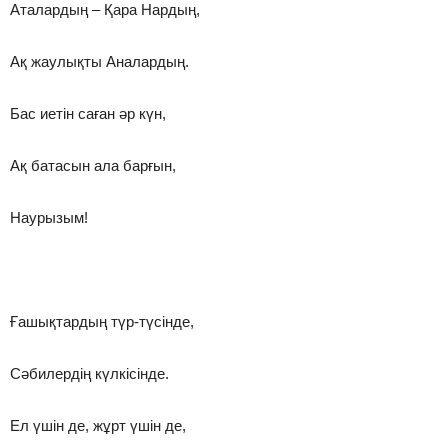
Аталардың – Қара Нардың,
Ақ жаулықты Аналардың.
Бас иетін саған әр күн,
Ақ батасын ала барғын,
Наурызым!
Ғашықтардың түр-түсінде,
Сәбилердің күлкісінде.
Ел үшін де, жұрт үшін де,