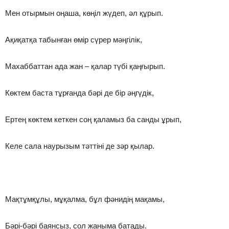
Мен отырмын оңаша, көңіл жүдеп, әл құрып.
Ақиқатқа табынған өмір сүрер мәңгілік,
Махаббаттан ада жан – қалар түбі қаңғырып.
Көктем баста тұрғанда бәрі де бір әңгүдік,
Ертең көктем кеткен соң қаламыз ба санды ұрып,
Келе сала наурызым тәттіні де зәр қылар.
Мақтұмқұлы, мұқалма, бұл фәнидің мақамы,
Бәрі-бәрі баянсыз, сол жаныма батады.