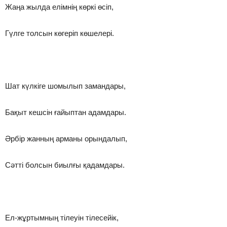
Жаңа жылда елімнің көркі өсіп,
Гүлге толсын көгеріп көшелері.
Шат күлкіге шомылып замандары,
Бақыт кешсін ғайыптан адамдары.
Әрбір жанның арманы орындалып,
Сәтті болсын биылғы қадамдары.
Ел-жұртымның тілеуін тілесейік,