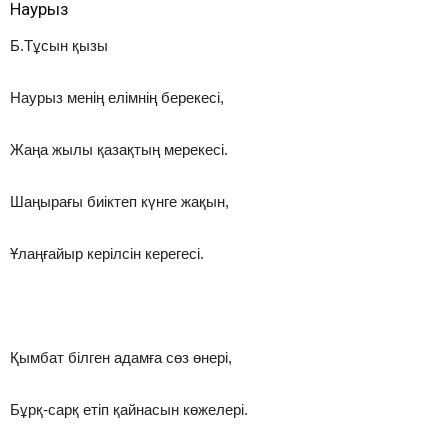
Наурыз
Б.Тұсын қызы
Наурыз менің елімнің берекесі,
Жаңа жылы қазақтың мерекесі.
Шаңырағы биіктеп күнге жақын,
Ұлаңғайыр керілсін керегесі.
Қымбат білген адамға сөз өнері,
Бұрқ-сарқ етіп қайнасын көжелері.