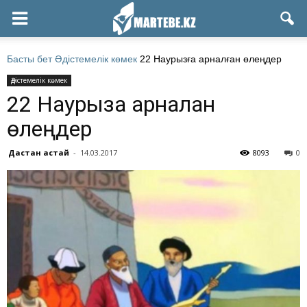
Басты бет
Әдістемелік көмек
22 Наурызға арналған өлеңдер
Әдістемелік көмек
22 Наурызға арналған
өлеңдер
Дастан Қастай
-
14.03.2017
8093
0