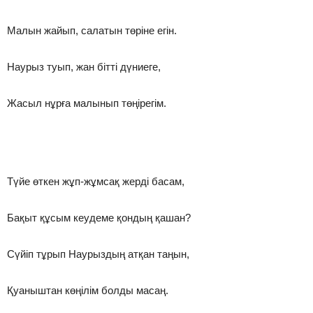
Малын жайып, салатын төріне егін.
Наурыз туып, жан бітті дүниеге,
Жасыл нұрға малынып төңірегім.
Түйе өткен жұп-жұмсақ жерді басам,
Бақыт құсым кеудеме қондың қашан?
Сүйіп тұрып Наурыздың атқан таңын,
Қуаныштан көңілім болды масаң.