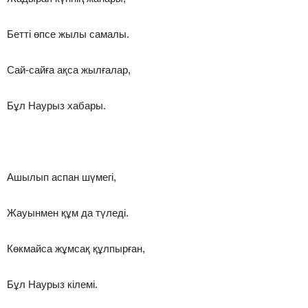
Бетті өпсе жылы самалы.
Сай-сайға ақса жылғалар,
Бұл Наурыз хабары.
Ашылып аспан шүмегі,
Жауынмен құм да түледі.
Көкмайса жұмсақ құлпырған,
Бұл Наурыз кілемі.