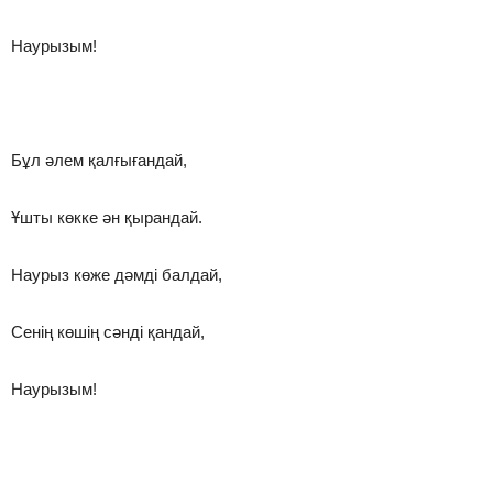
Наурызым!
Бұл әлем қалғығандай,
Ұшты көкке ән қырандай.
Наурыз көже дәмді балдай,
Сенің көшің сәнді қандай,
Наурызым!