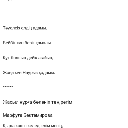
Тәуелсіз елдің адамы,
Бейбіт күн берік қамалы.
Құт болсын дейік ағайын,
Жаңа күн Наурыз қадамы.
******
Жасыл нұрға бөленіп төңірегім
Марфуға Бектемирова
Қырға көшіп келеді елім менің,