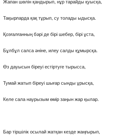
Жапан шөлін қандырып, нұр тарайды қуысқа,
Тақырларда қақ тұрып, су толады ыдысқа.
Қозғалғанның бәрі де бірі шебер, бірі ұста,
Бұлбұл салса әніне, илеу салды құмырсқа.
Өз дауысын біреуі естіртуге тырысса,
Тумай жатып біреуі шығар сынды ұрысқа,
Келе сала наурызым өмір заңын жар қылар.
Бар тіршілік осылай жатқан кезде жаңғырып,