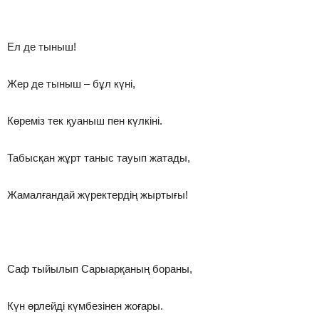
Ел де тыныш!
Жер де тыныш – бұл күні,
Көреміз тек қуаныш пен күлкіні.
Табысқан жұрт таныс тауып жатады,
Жамалғандай жүректердің жыртығы!
Саф тыйылып Сарыарқаның бораны,
Күн өрлейді күмбезінен жоғары.