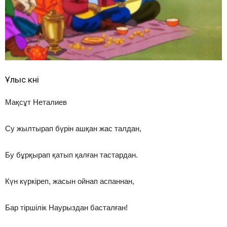
Ұлыс күні
Мақсұт Неталиев
Су жылтырап бүрін ашқан жас талдан,
Бу бұрқырап қатып қалған тастардан.
Күн күркіреп, жасын ойнап аспаннан,
Бар тіршілік Наурыздан басталған!