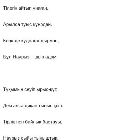
Тілегін айтып ұнаған,
Арылса туыс күнәдан.
Көңілде күдік қалдырмас,
Бұл Наурыз – шын адам.
Тұқымын сеуіп ырыс-құт,
Дем алса диқан тыныс қып.
Тірлік пен байлық бастауы,
Наурыз сыйы тыныштық.