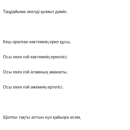
Таңдайыма әкелді қымыз дәмін.
Кеш оралған көктемнің ерке құсы,
Осы екен ғой көктемнің еркелісі.
Осы екен ғой атамның аманаты,
Осы екен ғой әжемнің ертегісі.
Щолпы тақты алтын күн қайыңға әсем,