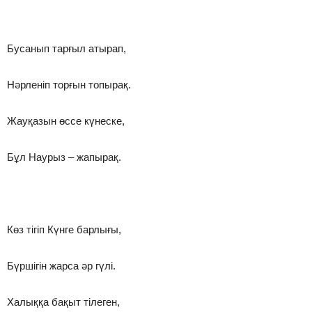
Бусанып тарғыл атырап,
Нәрленіп торғын топырақ.
Жауқазын өссе күнеске,
Бұл Наурыз – жапырақ.
Көз тігіп Күнге барлығы,
Бүршігін жарса әр гүлі.
Халыққа бақыт тілеген,