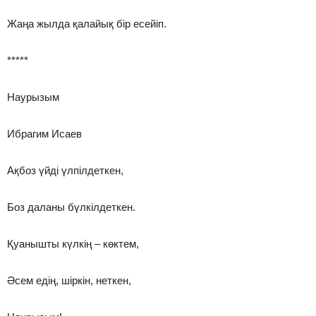
Жаңа жылда қалайық бір есейіп.
*****
Наурызым
Ибрагим Исаев
Ақбоз үйді үлпілдеткен,
Боз даланы бүлкілдеткен.
Қуанышты күлкің – көктем,
Әсем едің, шіркін, неткен,