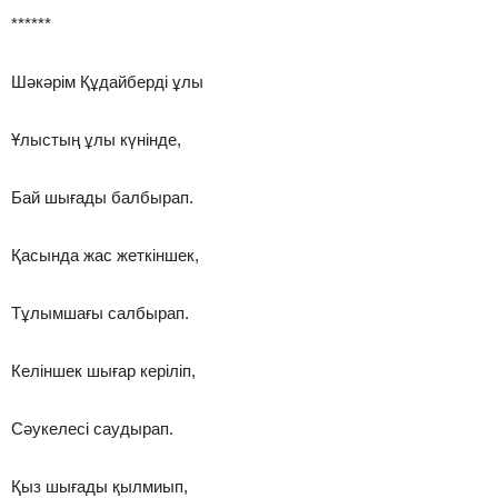
******
Шәкәрім Құдайберді ұлы
Ұлыстың ұлы күнінде,
Бай шығады балбырап.
Қасында жас жеткіншек,
Тұлымшағы салбырап.
Келіншек шығар керіліп,
Сәукелесі саудырап.
Қыз шығады қылмиып,