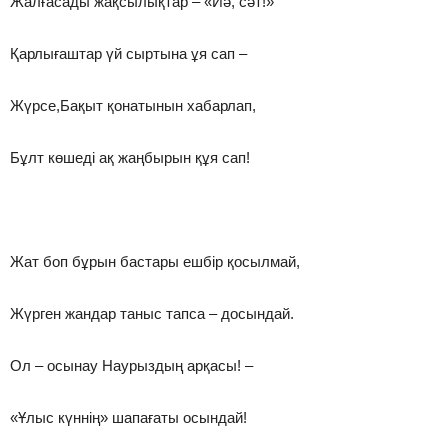
Жалғасады жақсылықтар – «Иә, сәт!»
Қарлығаштар үй сыртына ұя сап –
Жүрсе,Бақыт қонатынын хабарлап,
Бұлт көшеді ақ жаңбырын құя сап!
Жат боп бұрын бастары ешбір қосылмай,
Жүрген жандар таныс тапса – досындай.
Ол – осынау Наурыздың арқасы! –
«Ұлыс күннің» шапағаты осындай!