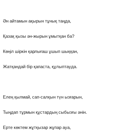
Ән айтамын ақырын тұнық таңда,
Қазақ қызы ән-жырын ұмытқан ба?
Көңіл шіркін қарлығаш ұшып шыққан,
Жатқандай бір қапаста, құлыптауда.
Елең қылмай, сап-салқын түн ызғарын,
Тыңдап тұрмын құстардың сыбызғы әнін.
Ерте көктем жұтқызар жұпар ауа,