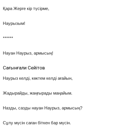
Қара Жерге кір түсірме,
Наурызым!
******
Науан Наурыз, армысың!
Сағынғали Сейітов
Наурыз келді, көктем келді ағайын,
Жадырайды, жаңғырады маңайым.
Назды, сазды науан Наурыз, армысың?
Сұлу мүсін саған біткен бар мүсін.