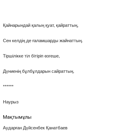
Қайнарындай қалың қуат, қайраттың,
Сен келдің де ғаламшарды жайнаттың.
Тіршілікке тіл бітіріп өзгеше,
Дүниенің бұлбұлдарын сайраттың.
******
Наурыз
Мақтымұлы
Аударған Дүйсенбек Қанатбаев