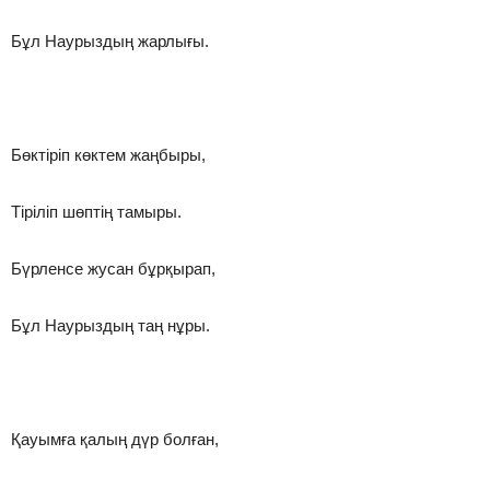
Бұл Наурыздың жарлығы.
Бөктіріп көктем жаңбыры,
Тіріліп шөптің тамыры.
Бүрленсе жусан бұрқырап,
Бұл Наурыздың таң нұры.
Қауымға қалың дүр болған,