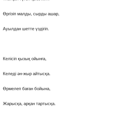
Өргізіп малды, сырды ашар,
Ауылдан шетте үздігіп.
Келісіп қызық ойынға,
Келеді ән-жыр айтысқа.
Өрмелеп баған бойына,
Жарысқа, арқан тартысқа.