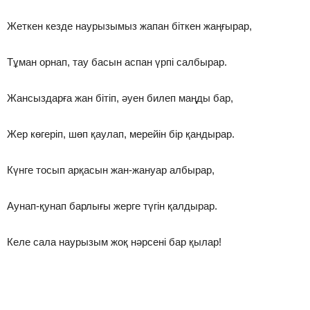
Жеткен кезде наурызымыз жапан біткен жаңғырар,
Тұман орнап, тау басын аспан үрпі салбырар.
Жансыздарға жан бітіп, әуен билеп маңды бар,
Жер көгеріп, шөп қаулап, мерейін бір қандырар.
Күнге тосып арқасын жан-жануар албырар,
Аунап-қунап барлығы жерге түгін қалдырар.
Келе сала наурызым жоқ нәрсені бар қылар!