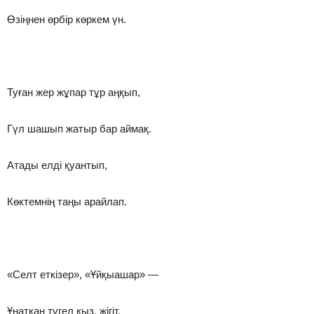
Өзіңнен өрбір көркем үн.
Туған жер жұпар тұр аңқып,
Гүл шашып жатыр бар аймақ.
Атады елді қуантып,
Көктемнің таңы арайлап.
«Селт еткізер», «Ұйқыашар» —
Ұнатқан түгел қыз, жігіт.