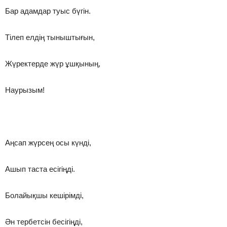
Бар адамдар туыс бүгін.
Тілеп елдің тыныштығын,
Жүректерде жүр ұшқының,
Наурызым!
Аңсап жүрсең осы күнді,
Ашып таста есігіңді.
Болайықшы кешірімді,
Ән тербетсін бесігіңді,