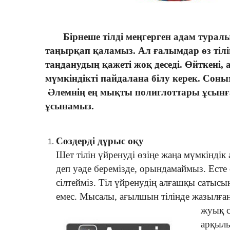
Бірнеше тілді меңгерген адам туралы 
таңырқап қаламыз. Ал ғалымдар өз тіліне
таңданудың қажеті жоқ деседі. Өйткені, 
мүмкіндікті пайдалана білу керек. Соным
Әлемнің ең мықты полиглоттары ұсынған
ұсынамыз.
Сөздерді дұрыс оқу
Шет тілін үйренуді өзіңе жаңа мүмкіндік 
деп уәде беремізде, орындамаймыз. Есте 
сілтейміз. Тіл үйренудің алғашқы сатысын
емес. Мысалы, ағылшын тілінде жазылған 
жуық с
арқылы