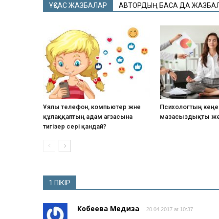
ҰҚСАС ЖАЗБАЛАР
АВТОРДЫҢ БАСҚА ДА ЖАЗБА
Ұялы телефон, компьютер және
Психологтың кеңес
құлаққаптың адам ағзасына
мазасыздықты ж
тигізер әсері қандай?
1 ПІКІР
Кобеева Медиза
20.04.2017 at 10:37