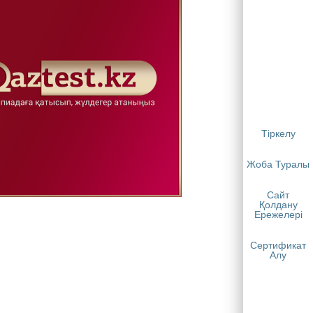
Тіркелу
Жоба Туралы
Сайт
Қолдану
Ережелері
Сертификат
Алу