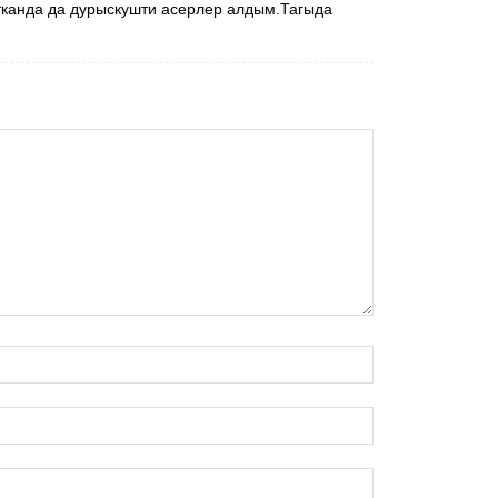
канда да дурыскушти асерлер алдым.Тагыда