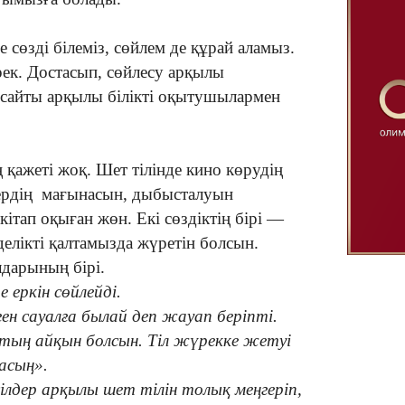
 сөзді білеміз, сөйлем де құрай аламыз.
рек. Достасып, сөйлесу арқылы
m сайты арқылы білікті оқытушылармен
қажеті жоқ. Шет тілінде кино көрудің
дердің мағынасын, дыбысталуын
кітап оқыған жөн. Екі сөздіктің бірі —
елікті қалтамызда жүретін болсын.
дарының бірі.
 еркін сөйлейді.
ен сауалға былай деп жауап беріпті.
сатың айқын болсын. Тіл жүрекке жетуі
асың».
ілдер арқылы шет тілін толық меңгеріп,