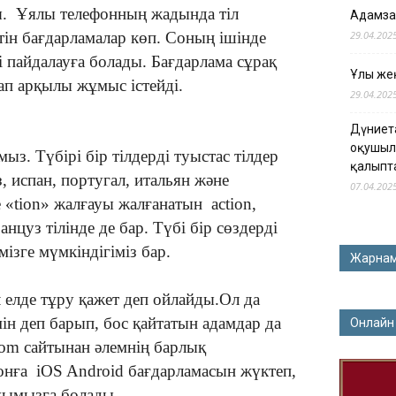
. Ұялы телефонның жадында тіл
Адамза
тін бағдарламалар көп. Соның ішінде
29.04.202
і пайдалауға болады. Бағдарлама сұрақ
Ұлы жең
п арқылы жұмыс істейді.
29.04.202
Дүниет
оқушыл
мыз. Түбірі бір тілдерді туыстас тілдер
қалыпт
, испан, португал, итальян және
07.04.202
 «tion» жалғауы жалғанатын action,
анцуз тілінде де бар. Түбі бір сөздерді
імізге мүмкіндігіміз бар.
Жарна
л елде тұру қажет деп ойлайды.Ол да
мін деп барып, бос қайтатын адамдар да
Онлайн
com сайтынан әлемнің барлық
нға iOS Android бағдарламасын жүктеп,
ауымызға болады.