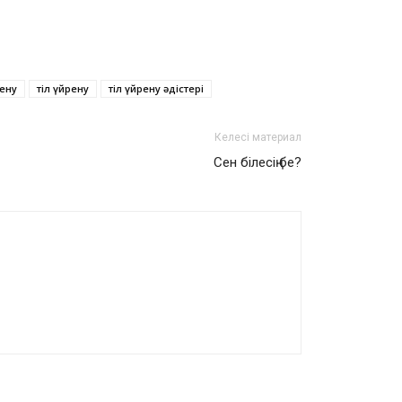
рену
тіл үйрену
тіл үйрену әдістері
Келесі материал
Сен білесің бе?