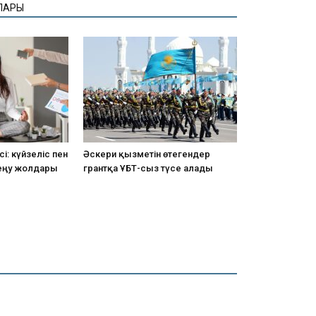
ЛАРЫ
і: күйзеліс пен
Әскери қызметін өтегендер
еңу жолдары
грантқа ҰБТ-сыз түсе алады