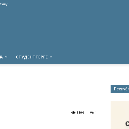
т алу
ҒА
СТУДЕНТТЕРГЕ
Респуб
3394
1