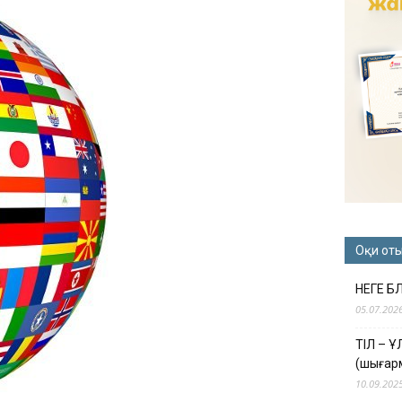
Оқи от
НЕГЕ Б
05.07.202
ТІЛ – 
(шығар
10.09.202