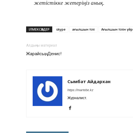
жетістікке жетеріңіз анық.
ІЛМЕКСӨЗДЕР
skype
ағылшын тілі
Ағылшын тілін үй
Алдыңғы материал
Жарайсың, Денис!
Сымбат Айдархан
https://martebe.kz
Журналист.