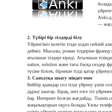
болады
үйрете
Anki-д
— жауа
2. Түбірі бір тілдерді білу
Үйренгіміз келетін тілде аздап сөйлей ала
дейміз. Мысалы, роман тілдеріне француз
ағылшын тілдері кіреді. Ағылшын тілінде
nation, solution және тағы басқа сөздер фр
түсіне білсек, бірнеше тілді қатар үйрену
3. Саяхатқа шығу міндет емес
Кейбір адамдар сол тілді үйрену үшін со
дұрыс шығар. Бірақ, шет елге тіл үйрене
бар. Интернет болған жағдайда, Tunein.
жаңалықтарын оқуға болады.Ұялы телефо
өзіміз үйреніп жүрген тілде радио тыңд