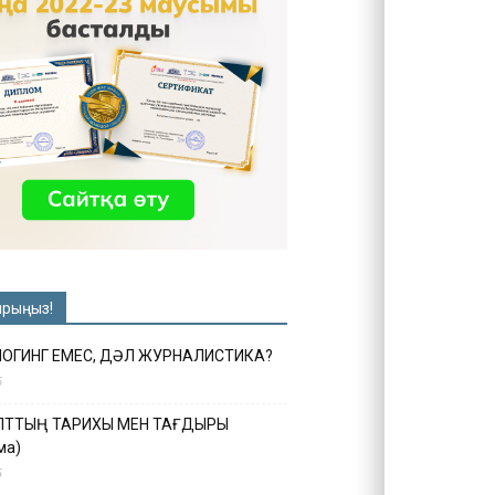
ырыңыз!
ЛОГИНГ ЕМЕС, ДӘЛ ЖУРНАЛИСТИКА?
6
ҰЛТТЫҢ ТАРИХЫ МЕН ТАҒДЫРЫ
ма)
5