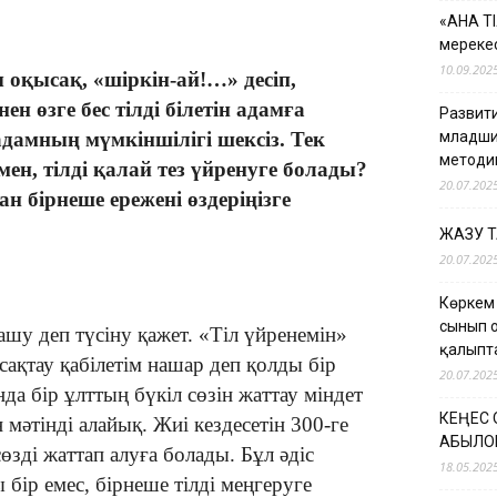
«АНА Т
мерекес
10.09.202
оқысақ, «шіркін-ай!…» десіп,
н өзге бес тілді білетін адамға
Развити
адамның мүмкіншілігі шексіз. Тек
младши
методи
ен, тілді қалай тез үйренуге болады?
20.07.202
 бірнеше ережені өздеріңізге
ЖАЗУ 
20.07.202
Көркем
сынып 
ашу деп түсіну қажет. «Тіл үйренемін»
қалыпт
сақтау қабілетім нашар деп қолды бір
20.07.202
да бір ұлттың бүкіл сөзін жаттау міндет
КЕҢЕС
мәтінді алайық. Жиі кездесетін 300-ге
ҚАБЫЛО
өзді жаттап алуға болады.
Бұл әдіс
18.05.202
 бір емес, бірнеше тілді меңгеруге