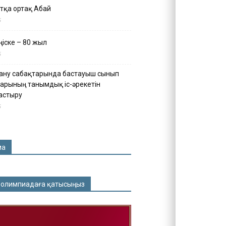
тқа ортақ Абай
5
іске – 80 жыл
5
ану сабақтарында бастауыш сынып
арының танымдық іс-әрекетін
астыру
5
ма
 олимпиадаға қатысыңыз