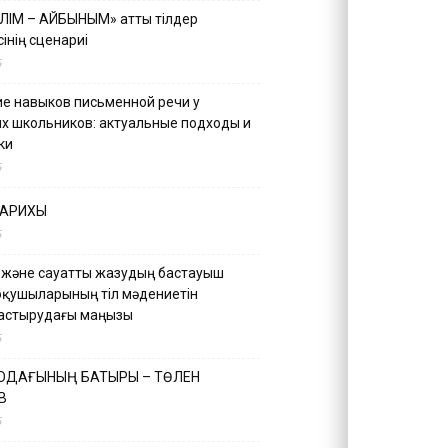
ІЛІМ – АЙБЫНЫМ» атты тілдер
інің сценариі
5
е навыков письменной речи у
х школьников: актуальные подходы и
ки
5
ТАРИХЫ
5
 және сауатты жазудың бастауыш
оқушыларының тіл мәдениетін
астырудағы маңызы
5
 ОДАҒЫНЫҢ БАТЫРЫ – ТӨЛЕН
В
5