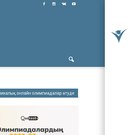
ликалық онлайн олимпиадалар өтуде