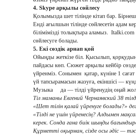
4. Skype арқылы сөйлесу
Қолымызда шет тілінде кітап бар. Бірнеше
Енді ағылшын тілінде сөйлесетін адам ке
білімімізді толықтыра аламыз. Italki.co
сөйлесуге болады.
5. Екі сөздік арнап қой
Ойыңды жеткізе біл. Қысылып, қорқудың 
пайдасы көп. Сюжет арқылы кейбір сөз
үйренміз. Сонымен қатар, күніне 1 сағат 
үй тапсырамасын жазуға, екіншісі — күнд
Музыка да — тілді үйренудің оңай жол
Тіл маманы Евгений Чернаявский 38 тілде
«Шет тілін қалай үйренуге болады?» дег
«Тілді не үшін үйренесің? Алдымен мақ
керек. Сонда ғана биік шыңды бағындыр
Құрметті оқырман, сізде осы әдіс — тәс