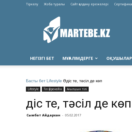
Тіркелу
Жоба туралы
Сайт қолдану ережелері
Сертифика
Martebe.kz
білім
сайты
НЕГІЗГІ БЕТ
МҰҒАЛІМДЕРГЕ
ОҚУШЫЛАР
Басты бет
Lifestyle
Әдіс те, тәсіл де көп
Lifestyle
Тіл үйренейік
Ағылшын тілі
Әдіс те, тәсіл де көп
Сымбат Айдархан
-
05.02.2017