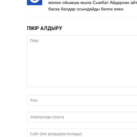
менин ойымша мына Сымбат Айдархан айт
баска балдар осындайды билсе екен.
ПІКІР ҚАЛДЫРУ