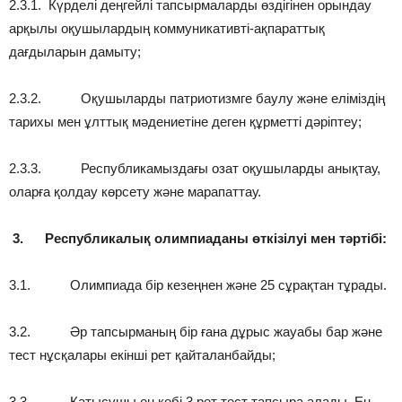
2.3.1. Күрделі деңгейлі тапсырмаларды өздігінен орындау
арқылы оқушылардың коммуникативті-ақпараттық
дағдыларын дамыту;
2.3.2. Оқушыларды патриотизмге баулу және еліміздің
тарихы мен ұлттық мәдениетіне деген құрметті дәріптеу;
2.3.3. Республикамыздағы озат оқушыларды анықтау,
оларға қолдау көрсету және марапаттау.
3.
Республикалық олимпиаданы өткізілуі мен тәртібі:
3.1. Олимпиада бір кезеңнен және 25 сұрақтан тұрады.
3.2. Әр тапсырманың бір ғана дұрыс жауабы бар және
тест нұсқалары екінші рет қайталанбайды;
3.3. Қатысушы ең көбі 3 рет тест тапсыра алады. Ең