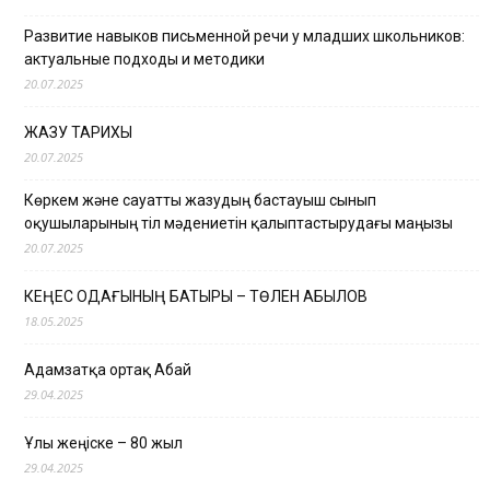
Развитие навыков письменной речи у младших школьников:
актуальные подходы и методики
20.07.2025
ЖАЗУ ТАРИХЫ
20.07.2025
Көркем және сауатты жазудың бастауыш сынып
оқушыларының тіл мәдениетін қалыптастырудағы маңызы
20.07.2025
КЕҢЕС ОДАҒЫНЫҢ БАТЫРЫ – ТӨЛЕН ҚАБЫЛОВ
18.05.2025
Адамзатқа ортақ Абай
29.04.2025
Ұлы жеңіске – 80 жыл
29.04.2025