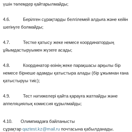
үшін төлемдер қайтарылмайды;
4.6. Берілген сұрақтарды белгілемей алдыға және кейін
шегінуге болмайды;
4.7. Тестке қатысу жеке немесе координатордың
ұйымдастыруымен жүзеге асады;
4.8. Координатор өзінің жеке парақшасы арқылы бір
немесе бірнеше адамды қатыстыра алады (бір ұжымнан ғана
қатыстыруы тиіс);
4.9. Тест нәтижелері қайта қарауға жатпайды және
аппеляциялық комиссия құрылмайды;
4.10. Олимпиадаға байланысты
сұрақтар
qaztest.kz@mail.ru
почтасына қабылданады.