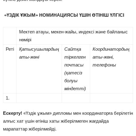
«ҮЗДІК ҰЖЫМ» НОМИНАЦИЯСЫ ҮШІН ӨТІНІШ ҮЛГІСІ
Мектеп атауы, мекен-жайы, индексі және байланыс
нөмірі
Реті
Қатысушылардың
Сайтқа
Координатордың
аты-жөні
тіркелген
аты-жөні,
почтасы
телефоны
(қатесіз
болуы
міндетті)
1.
Ескерту!
«Үздік ұжым» дипломы мен координаторға берілетін
алғыс хат үшін өтініш хаты жіберілмеген жағдайда
марапаттар жіберілмейді.