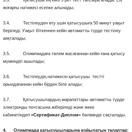
жоғарғы нәтижесі есепке алынады;
3.4. Тестілеуден өту үшін қатысушыға 50 минут уақыт
беріледі. Уақыт біткеннен кейін автоматты түрде тестілеу
аяқталады;
3.5. Олимпиадаға төлем жасағаннан кейін ғана қатысу
мүмкіндігі ашылады;
3.6. Тестілеудің нәтижесін қатысушы тестті
орындағаннан кейін бірден біле алады;
3.7. Қатысушылардың марапаттары автоматты түрде
электронды почтасына жіберіледі және жеке
кабинетіндегі
«Сертификат-Диплом»
бөлімінде сақталады.
4.
Олимпиада қатысушыларына қойылатын талаптар: