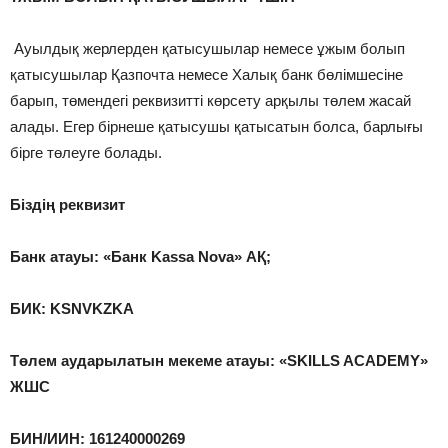
Ауылдық жерлерден қатысушылар немесе ұжым болып
қатысушылар Қазпочта немесе Халық банк бөлімшесіне
барып, төмендегі реквизитті көрсету арқылы төлем жасай
алады. Егер бірнеше қатысушы қатысатын болса, барлығы
бірге төлеуге болады.
Біздің реквизит
Банк атауы: «Банк Kassa Nova» АҚ;
БИК: KSNVKZKA
Төлем аударылатын мекеме атауы: «SKILLS ACADEMY»
ЖШС
БИН/ИИН: 161240000269