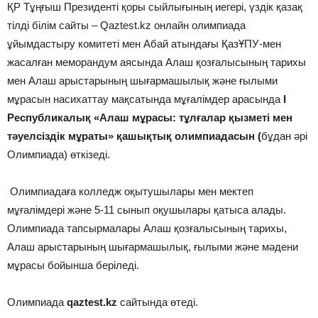
ҚР Тұңғыш Президенті қоры сыйлығының иегері, үздік қазақ
тілді білім сайты – Qaztest.kz онлайн олимпиада
ұйымдастыру комитеті мен Абай атындағы ҚазҰПУ-мен
жасалған меморандум аясында Алаш қозғалысының тарихы
мен Алаш арыстарының шығармашылық және ғылыми
мұрасын насихаттау мақсатында мұғалімдер арасында
І
Республикалық
«Алаш мұрасы: тұлғалар қызметі мен
тәуелсіздік мұраты» қашықтық олимпиадасын (
бұдан әрі
Олимпиада) өткізеді.
Олимпиадаға колледж оқытушылары мен мектеп
мұғалімдері және 5-11 сынып оқушылары қатыса алады.
Олимпиада тапсырмалары Алаш қозғалысының тарихы,
Алаш арыстарының шығармашылық, ғылыми және мәдени
мұрасы бойынша беріледі.
Олимпиада
qaztest.kz
сайтында өтеді.