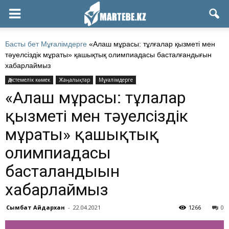
Басты бет
Мұғалімдерге
«Алаш мұрасы: тұлғалар қызметі мен
тәуелсіздік мұраты» қашықтық олимпиадасы басталғандығын
хабарлаймыз
Әдістемелік көмек
Жаңалықтар
Мұғалімдерге
«Алаш мұрасы: тұлғалар
қызметі мен тәуелсіздік
мұраты» қашықтық
олимпиадасы
басталғандығын
хабарлаймыз
Сымбат Айдархан
-
22.04.2021
1266
0