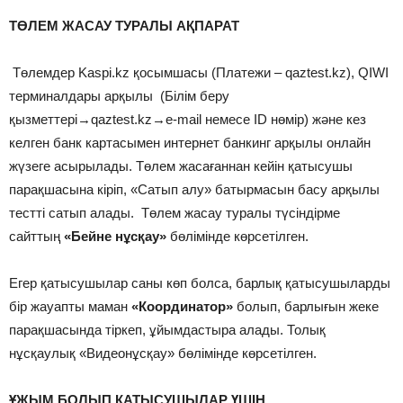
ТӨЛЕМ ЖАСАУ ТУРАЛЫ АҚПАРАТ
Төлемдер Kaspi.kz қосымшасы (Платежи – qaztest.kz), QIWI
терминалдары арқылы (Білім беру
қызметтері→qaztest.kz→e-mail немесе ID нөмір) және кез
келген банк картасымен интернет банкинг арқылы онлайн
жүзеге асырылады. Төлем жасағаннан кейін қатысушы
парақшасына кіріп, «Сатып алу» батырмасын басу арқылы
тестті сатып алады. Төлем жасау туралы түсіндірме
сайттың
«Бейне нұсқау»
бөлімінде көрсетілген.
Егер қатысушылар саны көп болса, барлық қатысушыларды
бір жауапты маман
«Координатор»
болып, барлығын жеке
парақшасында тіркеп, ұйымдастыра алады. Толық
нұсқаулық «Видеонұсқау» бөлімінде көрсетілген.
ҰЖЫМ БОЛЫП ҚАТЫСУШЫЛАР ҮШІН