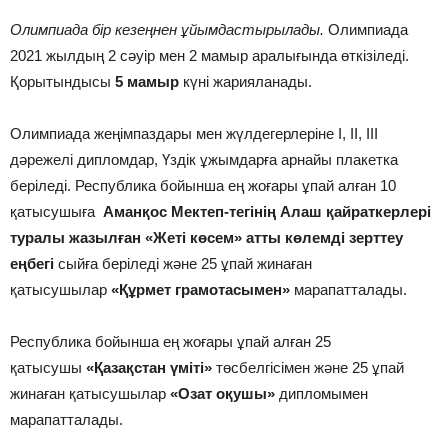
Олимпиада бір кезеңнен ұйымдастырылады.
Олимпиада
2021 жылдың 2 сәуір мен 2 мамыр аралығында өткізіледі.
Қорытындысы
5 мамыр
күні жарияланады.
Олимпиада жеңімпаздары мен жүлдегерлеріне І, ІІ, ІІІ
дәрежелі дипломдар, Үздік ұжымдарға арнайы плакетка
беріледі. Республика бойынша ең жоғары ұпай алған 10
қатысушыға
Аманқос Мектеп-тегінің Алаш қайраткерлері
туралы жазылған «Жеті көсем» атты көлемді зерттеу
еңбегі
сыйға беріледі және 25 ұпай жинаған
қатысушылар
«Құрмет грамотасымен»
марапатталады.
Республика бойынша ең жоғары ұпай алған 25
қатысушы
«Қазақстан үміті»
төсбелгісімен және 25 ұпай
жинаған қатысушылар
«Озат оқушы»
дипломымен
марапатталады.