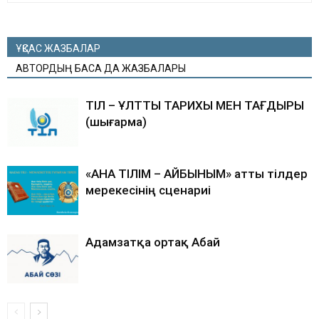
ҰҚСАС ЖАЗБАЛАР
АВТОРДЫҢ БАСҚА ДА ЖАЗБАЛАРЫ
ТІЛ – ҰЛТТЫҢ ТАРИХЫ МЕН ТАҒДЫРЫ
(шығарма)
«АНА ТІЛІМ – АЙБЫНЫМ» атты тілдер
мерекесінің сценариі
Адамзатқа ортақ Абай