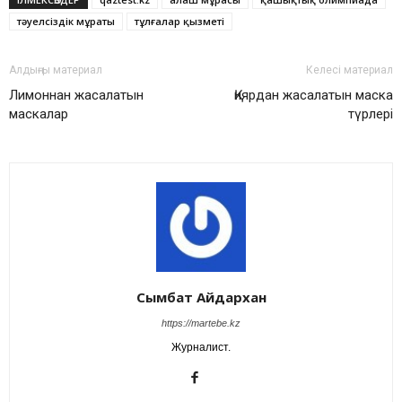
тәуелсіздік мұраты
тұлғалар қызметі
Алдыңғы материал
Келесі материал
Лимоннан жасалатын
Қиярдан жасалатын маска
маскалар
түрлері
Сымбат Айдархан
https://martebe.kz
Журналист.