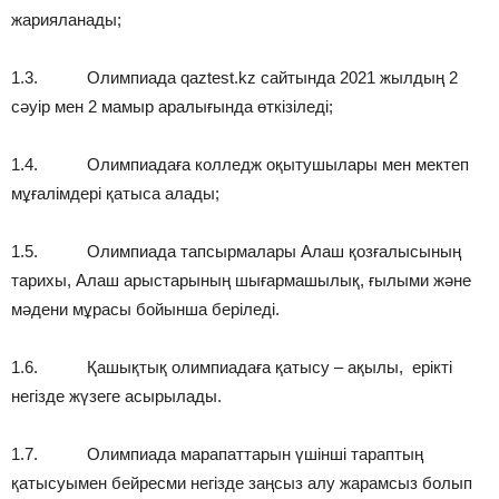
жарияланады;
1.3. Олимпиада qaztest.kz сайтында 2021 жылдың 2
сәуір мен 2 мамыр аралығында өткізіледі;
1.4. Олимпиадаға колледж оқытушылары мен мектеп
мұғалімдері қатыса алады;
1.5. Олимпиада тапсырмалары Алаш қозғалысының
тарихы, Алаш арыстарының шығармашылық, ғылыми және
мәдени мұрасы бойынша беріледі.
1.6. Қашықтық олимпиадаға қатысу – ақылы, ерікті
негізде жүзеге асырылады.
1.7. Олимпиада марапаттарын үшінші тараптың
қатысуымен бейресми негізде заңсыз алу жарамсыз болып