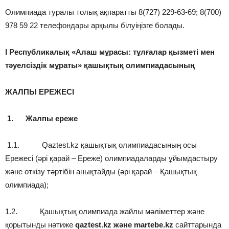
Олимпиада туралы толық ақпаратты 8(727) 229-63-69; 8(700)
978 59 22 телефондары арқылы білуіңізге болады.
І Республикалық
«Алаш мұрасы: тұлғалар қызметі мен
тәуелсіздік мұраты» қашықтық олимпиадасының
ЖАЛПЫ ЕРЕЖЕСІ
1.
Жалпы ереже
1.1. Qaztest.kz қашықтық олимпиадасының осы
Ережесі (әрі қарай – Ереже) олимпиадаларды ұйымдастыру
және өткізу тәртібін анықтайды (әрі қарай – Қашықтық
олимпиада);
1.2. Қашықтық олимпиада жайлы мәліметтер және
қорытынды нәтиже
qaztest.kz және martebe.kz
сайттарында