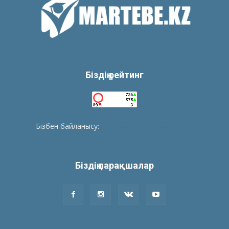
Біздің рейтинг
Бізбен байланысу:
tolegenberikbol@gmail.com
Біздің парақшалар