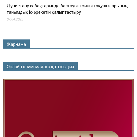
Дүниетану сабақтарында бастауыш сынып оқушыларының
танымдық іс-әрекетін қалыптастыру
07.04.2025
Жарнама
Онлайн олимпиадаға қатысыңыз