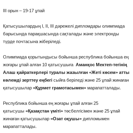
ІІІ орын – 19-17 ұпай
Қатысушылардың І, ІІ, ІІІ дәрежелі дипломдары олимпиада
барысында парақшасында сақталады және электронды
түрде почтасына жіберіледі.
Олимпиада қорытындысы бойынша республика бойынша ең
жоғары ұпай алған 10 қатысушыға
Аманқос Мектеп-тегінің
Алаш қайраткерлері туралы жазылған «Жеті көсем» атты
көлемді зерттеу еңбегі
сыйға беріледі және 25 ұпай жинаған
қатысушылар
«Құрмет грамотасымен»
марапатталады.
Республика бойынша ең жоғары ұпай алған 25
қатысушы
«Қазақстан үміті»
төсбелгісімен және 25 ұпай
жинаған қатысушылар
«Озат оқушы»
дипломымен
марапатталады.