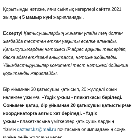
Қорытынды нәтиже, яғни сыйлық иегерлері сайтта 2021
жылдың
5 мамыр күні
жарияланады.
Ескерту!
Қатысушылардың жинаған ұпайы тең болған
жағдайда тесттен өткен уақыты есепке алынады.
Қатысушылардың нәтижесі IP адрес арқылы тексеріліп,
басқа адам өткізгені анықталса, нәтиже жойылады.
Ұйымдастырушылар комитеті тест нәтижесі бойынша
қорытынды жариялайды.
Бір ұйымнан 30 қатысушы қатысып, 20 жүлделі орын
иеленген ұжымға
«Үздік ұжым» плакеткасы
беріледі.
Сонымен қатар, бір ұйымнан 20 қатысушы қатыстырған
координаторға алғыс хат беріледі.
«Үздік
ұжым»
плакеткасына үміткерлер қатысушылардың
тізімін
qaztest.kz@mail.ru
почтасына олимпиаданың соңғы
күніне дейін жолдауы керек.