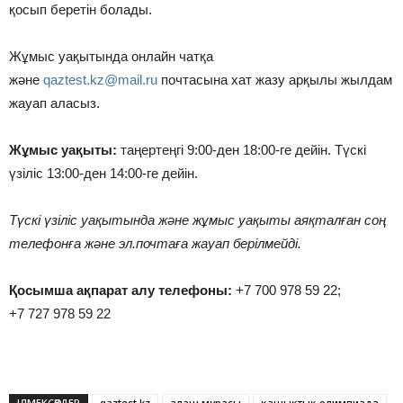
қосып беретін болады.
Жұмыс уақытында онлайн чатқа
және
qaztest.kz@mail.ru
почтасына хат жазу арқылы жылдам
жауап аласыз.
Жұмыс уақыты:
таңертеңгі 9:00-ден 18:00-ге дейін. Түскі
үзіліс 13:00-ден 14:00-ге дейін.
Түскі үзіліс уақытында және жұмыс уақыты аяқталған соң
телефонға және эл.почтаға жауап берілмейді.
Қосымша
ақпарат алу телефоны:
+7 700 978 59 22;
+7 727 978 59 22
ІЛМЕКСӨЗДЕР
qaztest.kz
алаш мұрасы
қашықтық олимпиада