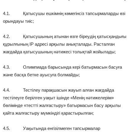
4.1. Қатысушы ешкімнің көмегінсіз тапсырмаларды өзі
орындауы тиіс;
4.2. Қатысушының атынан өзге біреудің қатысқандығы
құрылғының IP адресі арқылы анықталады. Расталған
жағдайда қатысушының нәтижесі толықтай жойылады;
4.3. Олимпиада барысында кері батырмасын басуға
және басқа бетке ауысуға болмайды;
4.4. Тестілеу парақшасын жауып алған жағдайда
тестілеуге берілген уақыт ішінде «Менің нәтижелерім»
бөлімінде «тестті жалғастыру» батырмасын басу арқылы
қайта жалғастыру мүмкіндігі қарастырылған;
4.5. Уақытында енгізілмеген тапсырмалар