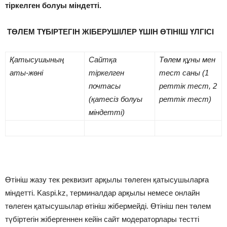
тіркелген болуы міндетті.
ТӨЛЕМ ТҮБІРТЕГІН ЖІБЕРУШІЛЕР ҮШІН ӨТІНІШ ҮЛГІСІ
Қатысушының
Сайтқа
Төлем құны мен
аты-жөні
тіркелген
тест саны (1
почтасы
реттік тест, 2
(қатесіз болуы
реттік тест)
міндетті)
Өтініш жазу тек реквизит арқылы төлеген қатысушыларға
міндетті. Kaspi.kz, терминалдар арқылы немесе онлайн
төлеген қатысушылар өтініш жібермейді. Өтініш пен төлем
түбіртегін жібергеннен кейін сайт модераторлары тестті