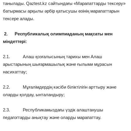
танылады. Qaztest.kz сайтындағы «Марапаттарды тексеру»
батырмасы арқылы әрбір қатысушы өзінің марапаттарын
тексере алады.
2.
Республикалық олимпиаданың мақсаты мен
міндеттері:
2.1. Алаш қозғалысының тарихы мен Алаш
арыстарының шығармашылық және ғылыми мұрасын
насихаттау;
2.2. Мұғалімдердің кәсіби біліктілігін арттыру және
оларды қолдау, ынталандыру;
2.3. Республикамыздағы үздік алаштанушы
педагогтарды анықтау және оларды марапаттау.