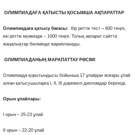
ОЛИМПИАДАҒА ҚАТЫСТЫ ҚОСЫМША АҚПАРАТТАР
Олимпиадаға қатысу бағасы:
бір реттік тест
–
600 теңге,
екі реттік мүмкіндік – 1000 теңге. Толық ақпарат сайтта
жаңалықтар бөлімінде жарияланады.
ОЛИМПИАДАНЫҢ МАРАПАТТАУ РӘСІМІ
Олимпиада қорытындысы бойынша 17 ұпайдан жоғары ұпай
алған қатысушыларға І, ІІ, ІІІ дәрежелі дипломдар беріледі.
Орын ұпайлары:
І орын – 25-23 ұпай
ІІ орын – 22-20 ұпай