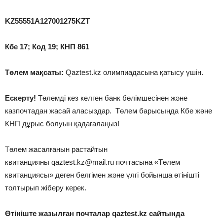
KZ55551A127001275KZT
Кбе 17; Код 19; КНП 861
Төлем мақсаты:
Qaztest.kz олимпиадасына қатысу үшін.
Ескерту!
Төлемді кез келген банк бөлімшесінен және
казпочтадан жасай аласыздар. Төлем барысында Кбе және
КНП дұрыс болуын қадағалаңыз!
Төлем жасалғанын растайтын
квитанцияны qaztest.kz@mail.ru почтасына «Төлем
квитанциясы» деген белгімен және үлгі бойынша өтінішті
толтырып жіберу керек.
Өтініште жазылған почталар qaztest.kz сайтында