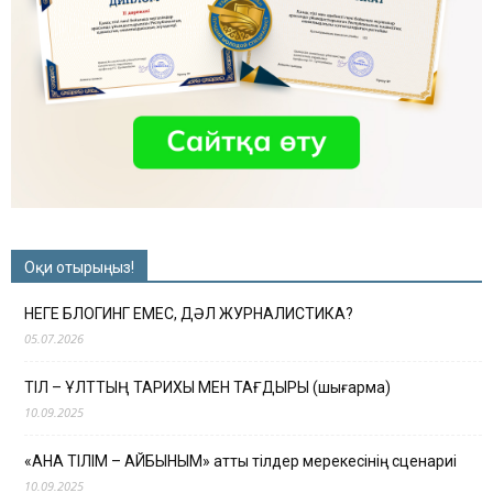
Оқи отырыңыз!
НЕГЕ БЛОГИНГ ЕМЕС, ДӘЛ ЖУРНАЛИСТИКА?
05.07.2026
ТІЛ – ҰЛТТЫҢ ТАРИХЫ МЕН ТАҒДЫРЫ (шығарма)
10.09.2025
«АНА ТІЛІМ – АЙБЫНЫМ» атты тілдер мерекесінің сценариі
10.09.2025