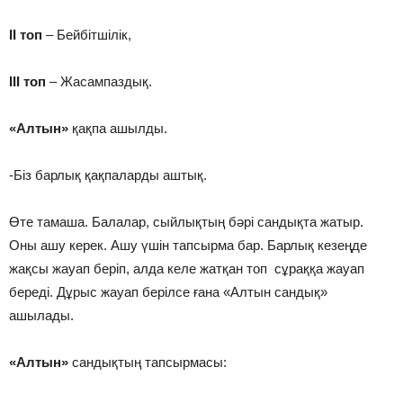
ІІ топ
– Бейбітшілік,
ІІІ топ
– Жасампаздық.
«Алтын»
қақпа ашылды.
-Біз барлық қақпаларды аштық.
Өте тамаша. Балалар, сыйлықтың бәрі сандықта жатыр.
Оны ашу керек. Ашу үшін тапсырма бар. Барлық кезеңде
жақсы жауап беріп, алда келе жатқан топ сұраққа жауап
береді. Дұрыс жауап берілсе ғана «Алтын сандық»
ашылады.
«Алтын»
сандықтың тапсырмасы: