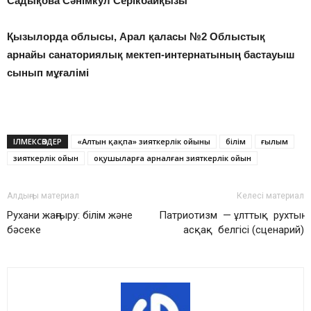
Садықова Сәнімкул Серікбайқызы
Қызылорда облысы, Арал қаласы №2 Облыстық
арнайы санаториялық мектеп-интернатының бастауыш
сынып мұғалімі
ІЛМЕКСӨЗДЕР
«Алтын қақпа» зияткерлік ойыны
білім
ғылым
зияткерлік ойын
оқушыларға арналған зияткерлік ойын
Алдыңғы материал
Келесі материал
Рухани жаңғыру: білім және
Патриотизм — ұлттық рухтың
бәсеке
асқақ белгісі (сценарий)