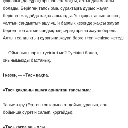
қақпаның да сұрақтарынан салмақты, алтындай бағалы
болады. Берілген тапсырма, сұрақтарға дұрыс жауап
берілген жағдайда қақпа ашылады. Үш қақпа ашылған соң
«алтын сандықты» ашу үшін барлық кезеңде жақсы жауап
берген топ алтын сандықтың сұрақтарына жауап береді.
Алтын сандықтың сұрағына жауап берген топ жеңіске жетеді.
— Ойынның шарты түсінікті ме? Түсінікті болса,
ойынымызды бастайық.
І кезең — «Тас» қақпа.
«Тас» қақпаны ашуға арналған тапсырма:
Таныстыру (Әр топ топтарына ат қойып, ұранын, сол
бойынша суретін салып, қорғайды).
«Тас»
қақпа ашылды.