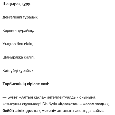
Шаңырақ құру.
Дөңгеленіп тұрайық,
Керегені құрайық.
Уықтар боп иіліп,
Шаңыраққа киіліп,
Киіз үйді құрайық.
Тәрбиешінің кіріспе сөзі:
— Бүгінгі «Алтын қақпа» интеллектуалдық ойынына
қатысушы оқушылар! Біз бүгін
«Қазақстан – жасампаздық,
бейбітшілік, достық мекені»
апталығы аясында сайыс