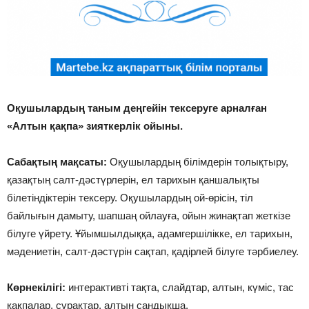
Оқушылардың таным деңгейін тексеруге арналған
«Алтын қақпа» зияткерлік ойыны.
Сабақтың мақсаты:
Оқушылардың білімдерін толықтыру,
қазақтың салт-дәстүрлерін, ел тарихын қаншалықты
білетіндіктерін тексеру. Оқушылардың ой-өрісін, тіл
байлығын дамыту, шапшаң ойлауға, ойын жинақтап жеткізе
білуге үйрету. Ұйымшылдыққа, адамгершілікке, ел тарихын,
мәдениетін, салт-дәстүрін сақтап, қадірлей білуге тәрбиелеу.
Көрнекілігі:
интерактивті тақта, слайдтар, алтын, күміс, тас
қақпалар, сұрақтар, алтын сандықша.