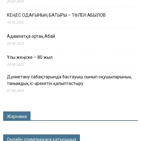
20.07.2025
КЕҢЕС ОДАҒЫНЫҢ БАТЫРЫ – ТӨЛЕН ҚАБЫЛОВ
18.05.2025
Адамзатқа ортақ Абай
29.04.2025
Ұлы жеңіске – 80 жыл
29.04.2025
Дүниетану сабақтарында бастауыш сынып оқушыларының
танымдық іс-әрекетін қалыптастыру
07.04.2025
Жарнама
Онлайн олимпиадаға қатысыңыз