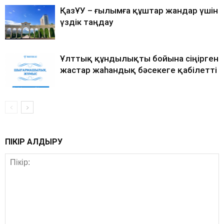
ҚазҰУ – ғылымға құштар жандар үшін
үздік таңдау
Ұлттық құндылықты бойына сіңірген
жастар жаһандық бәсекеге қабілетті
ПІКІР ҚАЛДЫРУ