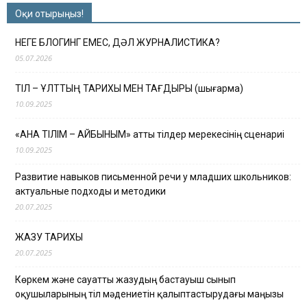
Оқи отырыңыз!
НЕГЕ БЛОГИНГ ЕМЕС, ДӘЛ ЖУРНАЛИСТИКА?
05.07.2026
ТІЛ – ҰЛТТЫҢ ТАРИХЫ МЕН ТАҒДЫРЫ (шығарма)
10.09.2025
«АНА ТІЛІМ – АЙБЫНЫМ» атты тілдер мерекесінің сценариі
10.09.2025
Развитие навыков письменной речи у младших школьников:
актуальные подходы и методики
20.07.2025
ЖАЗУ ТАРИХЫ
20.07.2025
Көркем және сауатты жазудың бастауыш сынып
оқушыларының тіл мәдениетін қалыптастырудағы маңызы