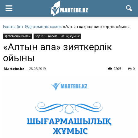
Басты бет
Әдістемелік көмек
«Алтын қақпа» зияткерлік ойыны
Әдістемелік көмек
Үздік шығармашылық жұмыс
«Алтын қақпа» зияткерлік
ойыны
Martebe.kz
-
28.05.2019
2205
0