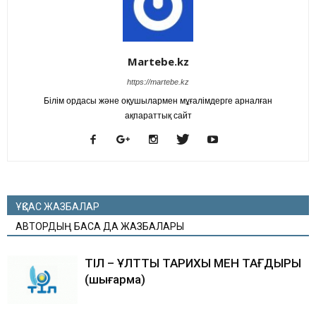
Martebe.kz
https://martebe.kz
Білім ордасы және оқушылармен мұғалімдерге арналған
ақпараттық сайт
ҰҚСАС ЖАЗБАЛАР
АВТОРДЫҢ БАСҚА ДА ЖАЗБАЛАРЫ
ТІЛ – ҰЛТТЫҢ ТАРИХЫ МЕН ТАҒДЫРЫ
(шығарма)