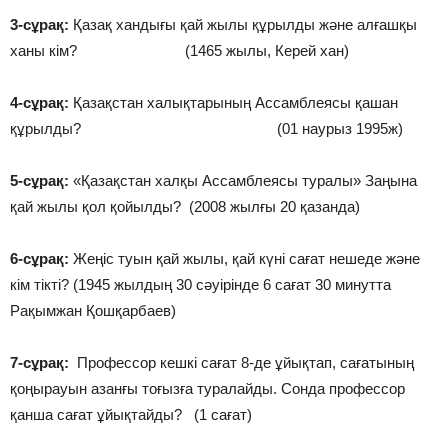
3-сұрақ:
Қазақ хандығы қай жылы құрылды және алғашқы
ханы кім? (1465 жылы, Керей хан)
4-сұрақ:
Қазақстан халықтарының Ассамблеясы қашан
құрылды? (01 наурыз 1995ж)
5-сұрақ:
«Қазақстан халқы Ассамблеясы туралы» Заңына
қай жылы қол қойылды? (2008 жылғы 20 қазанда)
6-сұрақ:
Жеңіс туын қай жылы, қай күні сағат нешеде және
кім тікті? (1945 жылдың 30 сәуірінде 6 сағат 30 минутта
Рақымжан Қошқарбаев)
7-сұрақ:
Профессор кешкі сағат 8-де ұйықтап, сағатының
қоңырауын азанғы тоғызға туралайды. Сонда профессор
қанша сағат ұйықтайды? (1 сағат)