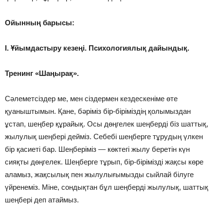
Ойынның барысы:
І. Ұйымдастыру кезеңі. Психологиялық дайындық.
Тренинг «Шаңырақ».
Сәлеметсіздер ме, мен сіздермен кездескеніме өте
қуаныштымын. Қане, бәріміз бір-біріміздің қолымыздан
ұстап, шеңбер құрайық. Осы дөңгелек шеңберді біз шаттық,
жылулық шеңбері дейміз. Себебі шеңберге тұрудың үлкен
бір қасиеті бар. Шеңберіміз — көктегі жылу беретін күн
сияқты дөңгелек. Шеңберге тұрып, бір-бірімізді жақсы көре
аламыз, жақсылық пен жылулығымызды сыйлай білуге
үйренеміз. Міне, сондықтан бұл шеңберді жылулық, шаттық
шеңбері деп атаймыз.