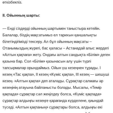
өткізбекпіз.
ІІ. Ойынның шарты:
— Енді сіздерді ойынның шартымен таныстыра кетейін.
Балалар, біздің мақсатымыз ел тарихын қаншалықты
білетіндігімізді тексеру. Ал бұл ойынның мақсаты –
Отанымыздың жүрегі, бас қаласы – Астанадай алыс жердегі
«Алтын қақпаға» жету. Ондағы алтын сандықта «Білім» деген
қазына бар. Сол «Білім» қазынасын алу үшін түрлі
тапсырмалар орындаймыз. Ойын үш кезеңнен тұрады. І
кезең «Тас қақпа», ІІ кезең «Күміс қақпа», ІІІ кезең — шешуші
кезең- «Алтын қақпа» деп аталады. Сұрақтар салмағы әр
кезеңінің атауына байланысты болады. Мысалы, «Темір
қақпада» сұрақтар сәл жеңілдеу болса, «Күміс қақпада»
сұрақтар алдыңғы кезеңге қарағанда күрделене, қиындай
түседі. «Алтын қақпаның» сұрақтары болса, алдыңғы екі