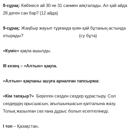
8-сұрақ:
Көбінесе ай 30 не 31 санмен аяқталады. Ал қай айда
28 деген сан бар? (12 айда)
9-сұрақ:
Жаңбыр жауып тұрғанда қоян қай бұтаның астында
отырады? (су бұта)
«Күміс»
қақпа ашылды.
ІІІ кезең – «Алтын» қақпа.
«Алтын» қақпаны ашуға арналған тапсырма:
«Кім тапқыр?»
Берілген сөзден сөздер құрастыру. Сол
сөздердің орысшасын, ағылшыншасын қапталына жазу.
Толық жазылған сөз ғана дұрыс болып есептелінеді.
І топ
– Қазақстан,