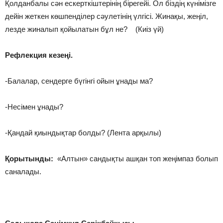
Қолданбалы сән ескерткіштерінің бірегейі. Ол біздің күнімізге
дейін жеткен көшпенділер сәулетінің үлгісі. Жинақы, жеңіл,
лезде жиналып қойылатын бұл не? (Киіз үй)
Рефлекция кезеңі.
-Балалар, сендерге бүгінгі ойын ұнады ма?
-Несімен ұнады?
-Қандай қиындықтар болды? (Лента арқылы)
Қорытынды:
«Алтын» сандықты ашқан топ жеңімпаз болып
саналады.