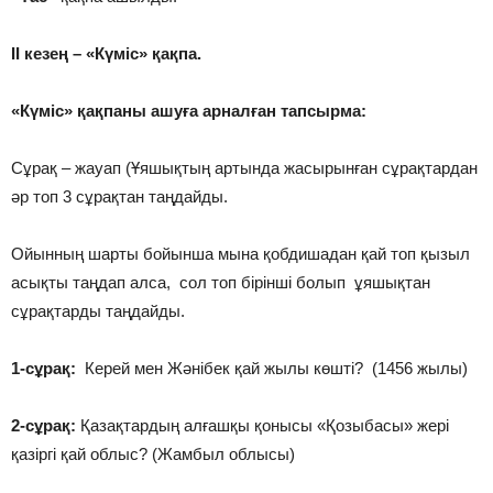
ІІ кезең – «Күміс» қақпа.
«Күміс» қақпаны ашуға арналған тапсырма:
Сұрақ – жауап (Ұяшықтың артында жасырынған сұрақтардан
әр топ 3 сұрақтан таңдайды.
Ойынның шарты бойынша мына қобдишадан қай топ қызыл
асықты таңдап алса, сол топ бірінші болып ұяшықтан
сұрақтарды таңдайды.
1-сұрақ:
Керей мен Жәнібек қай жылы көшті? (1456 жылы)
2-сұрақ:
Қазақтардың алғашқы қонысы «Қозыбасы» жері
қазіргі қай облыс? (Жамбыл облысы)