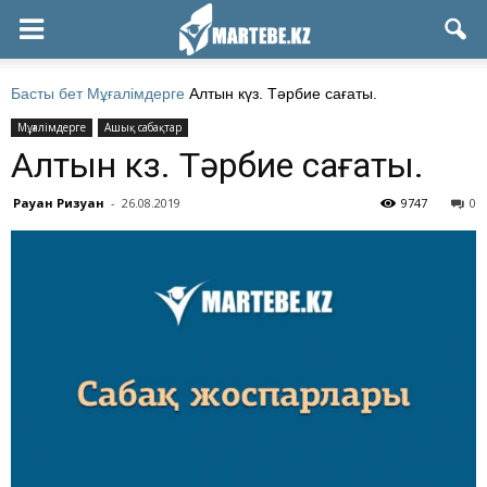
Басты бет
Мұғалімдерге
Алтын күз. Тәрбие сағаты.
Мұғалімдерге
Ашық сабақтар
Алтын күз. Тәрбие сағаты.
Рауан Ризуан
-
26.08.2019
9747
0