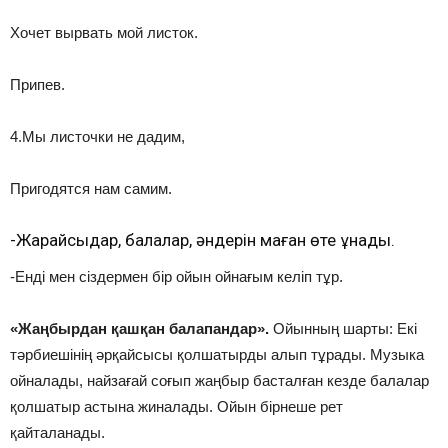
Хочет вырвать мой листок.
Припев.
4.Мы листочки не дадим,
Пригодятся нам самим.
-Жарайсыңдар, балалар, әндерін маған өте ұнады.
-Енді мен сіздермен бір ойын ойнағым келіп тұр.
«Жаңбырдан қашқан балапандар».
Ойынның шарты: Екі
тәрбиешінің әрқайсысы қолшатырды алып тұрады. Музыка
ойналады, найзағай соғып жаңбыр басталған кезде балалар
қолшатыр астына жиналады. Ойын бірнеше рет
қайталанады.