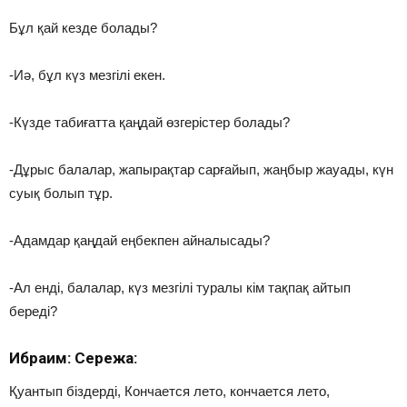
Бұл қай кезде болады?
-Иә, бұл күз мезгілі екен.
-Күзде табиғатта қаңдай өзгерістер болады?
-Дұрыс балалар, жапырақтар сарғайып, жаңбыр жауады, күн
суық болып тұр.
-Адамдар қаңдай еңбекпен айналысады?
-Ал енді, балалар, күз мезгілі туралы кім тақпақ айтып
береді?
Ибраһим: Сережа:
Қуантып біздерді, Кончается лето, кончается лето,