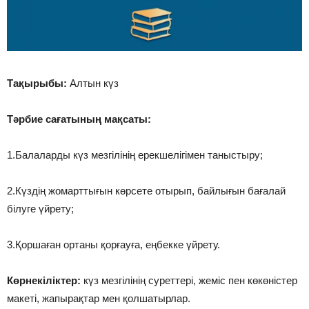
Тақырыбы:
Алтын күз
Тәрбие сағатының мақсаты:
1.Балаларды күз мезгілінің ерекшелігімен таныстыру;
2.Күздің жомарттығын көрсете отырып, байлығын бағалай
білуге үйрету;
3.Қоршаған ортаны қорғауға, еңбекке үйрету.
Көрнекіліктер:
күз мезгілінің суреттері, жеміс пен көкөністер
макеті, жапырақтар мен қолшатырлар.