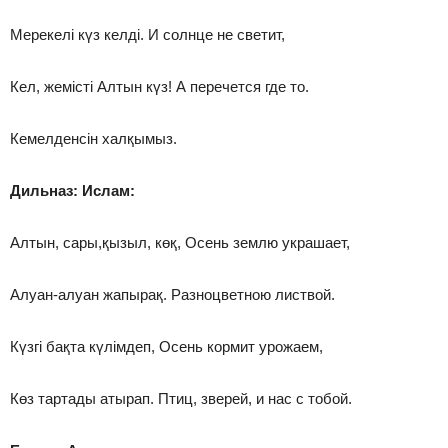
Мерекелі күз келді. И солнце не светит,
Кел, жемісті Алтын күз! А перечется где то.
Кемелденсін халқымыз.
Дильназ: Ислам:
Алтын, сары,қызыл, көқ, Осень землю украшает,
Алуан-алуан жапырақ. Разноцветною листвой.
Күзгі бақта күлімдеп, Осень кормит урожаем,
Көз тартады атырап. Птиц, зверей, и нас с тобой.