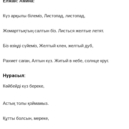
Елжан: Амина:
Күз арқылы білеміз, Листопад, листопад,
Жомарттықтың салтын біз. Листься желтые летят.
Біз өзіңді сүйеміз, Желтый клен, желтый дуб,
Рахмет саған, Алтын күз. Житый в небе, солнце круг.
Нурасыл:
Көйбейді күз береке,
Астық толы қоймамыз.
Құтты болсын, мереке,