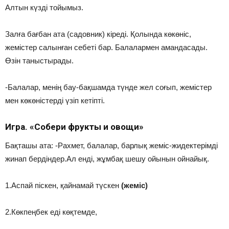
Алтын күзді тойымыз.
Залға бағбан ата (садовник) кіреді. Қолында көкөніс,
жемістер салынған себеті бар. Балалармен амандасады.
Өзін таныстырады.
-Балалар, менің бау-бақшамда түнде жел соғып, жемістер
мен көкөністерді үзіп кетіпті.
Игра. «Собери фрукты и овощи»
Бақташы ата: -Рахмет, балалар, барлық жеміс-жидектерімді
жинап бердіндер.Ал енді, жұмбақ шешу ойынын ойнайық.
1.Аспай піскен, қайнамай түскен
(жеміс)
2.Көкпеңбек еді көқтемде,