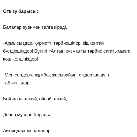
Өткізу барысы:
Балалар әуенмен залға кіреді.
-Армысыздар, құрметті тәрбиешілер, кішкентай
бүлдіршіндер! Бүгінгі «Алтын күз» атты тәрбие сағатымызға
қош келдіңіздер!
-Мен сендерге жұмбақ жасырайын, сіздер шешуін
табыңыздар:
Бой жаза алмай, ойнай алмай,
Денең мұздап барады.
Айтыңдаршы балалар,