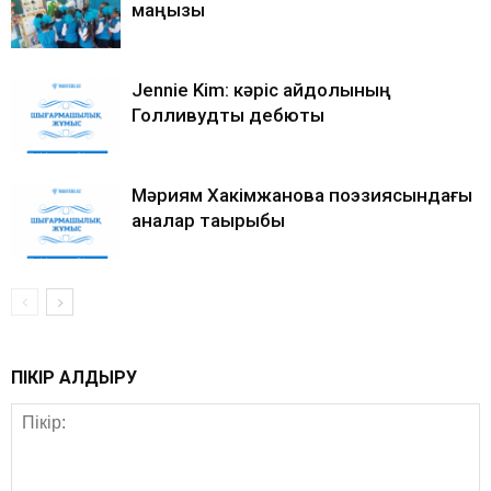
маңызы
Jennie Kim: кәріс айдолының
Голливудтық дебюты
Мәриям Хакімжанова поэзиясындағы
аналар тақырыбы
ПІКІР ҚАЛДЫРУ