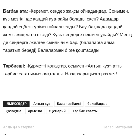
Бағбан ата:
-Керемет, сендер жақсы ойнадындар. Сонымен,
күз мезгілінде қаңдай ауа-райы болады екен? Адамдар
қаңдай еңбек түрімен айналысады? Бау-бақшада қаңдай
жеміс-жидектер піседі? Күзь сендерге неісмен ұнайды? Менің
де сендерге әкелген сыйлығым бар. (балаларға алма
таратып береді) Балалармен бірге қоштасады.
Тәрбиеші:
-Құрметті қонақтар, осымен «Алтын күз» атты
тәрбие сағатымыз аяқталды. Назарларыңызға рахмет!
ІЛМЕКСӨЗДЕР
Алтын күз
Бала тәрбиесі
балабақша
қазақша
орысша
сценарий
Тәрбие сағаты
Алдыңғы материал
Келесі материал