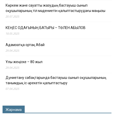
Көркем және сауатты жазудың бастауыш сынып
оқушыларының тіл мәдениетін қалыптастырудағы маңызы
20.07.2025
КЕҢЕС ОДАҒЫНЫҢ БАТЫРЫ – ТӨЛЕН ҚАБЫЛОВ
18.05.2025
Адамзатқа ортақ Абай
29.04.2025
Ұлы жеңіске – 80 жыл
29.04.2025
Дүниетану сабақтарында бастауыш сынып оқушыларының
танымдық іс-әрекетін қалыптастыру
07.04.2025
Жарнама