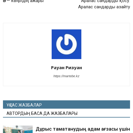
Ән — көңілдің ажары
Аралас сандарды қосу.
Аралас сандарды азайту
Рауан Ризуан
https://martebe.kz
ҰҚСАС ЖАЗБАЛАР
АВТОРДЫҢ БАСҚА ДА ЖАЗБАЛАРЫ
Дұрыс тамақтанудың адам ағзасы үшін