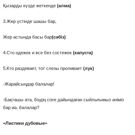
Қызарды күзде жеткенде
(алма)
3.Жер үстінде шашы бар,
Жер астында басы бар
(сәбіз)
4.Сто одежек и все без состежек
(капуста)
5.Кто раздевает, тот слезы проливает
(лук)
-Жарайсыңдар балалар!
-Бақташы ата, біздің сізге дайындаған сыйлығымыз әніміз
бар иә, балалар?
«Листики дубовые»