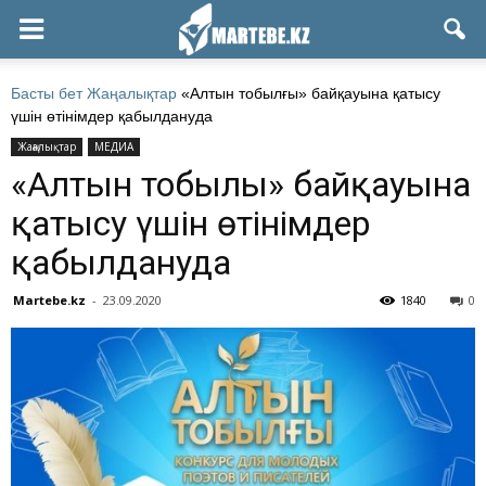
Басты бет
Жаңалықтар
«Алтын тобылғы» байқауына қатысу
үшін өтінімдер қабылдануда
Жаңалықтар
МЕДИА
«Алтын тобылғы» байқауына
қатысу үшін өтінімдер
қабылдануда
Martebe.kz
-
23.09.2020
1840
0