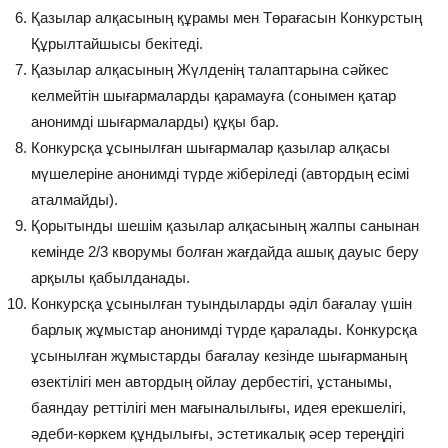
Қазылар алқасының құрамы мен Төрағасын Конкурстың
Құрылтайшысы бекітеді.
Қазылар алқасының Жүлденің талаптарына сәйкес
келмейтін шығармаларды қарамауға (сонымен қатар
анонимді шығармаларды) құқы бар.
Конкурсқа ұсынылған шығармалар қазылар алқасы
мүшелеріне анонимді түрде жіберіледі (автордың есімі
аталмайды).
Қорытынды шешім қазылар алқасының жалпы санынан
кемінде 2/3 кворумы болған жағдайда ашық дауыс беру
арқылы қабылданады.
Конкурсқа ұсынылған туындыларды әділ бағалау үшін
барлық жұмыстар анонимді түрде қаралады. Конкурсқа
ұсынылған жұмыстарды бағалау кезінде шығарманың
өзектілігі мен автордың ойлау дербестігі, ұстанымы,
баяндау реттілігі мен мағыналылығы, идея ерекшелігі,
әдеби-көркем құндылығы, эстетикалық әсер тереңдігі