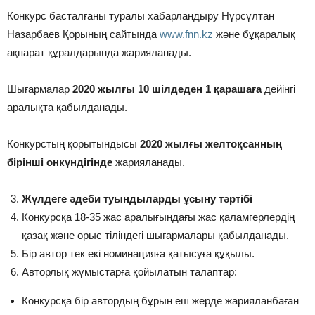
Конкурс басталғаны туралы хабарландыру Нұрсұлтан
Назарбаев Қорының сайтында
www.fnn.kz
және бұқаралық
ақпарат құралдарында жарияланады.
Шығармалар
2020 жылғы 10 шілдеден 1 қарашаға
дейінгі
аралықта қабылданады.
Конкурстың қорытындысы
2020 жылғы желтоқсанның
бірінші онкүндігінде
жарияланады.
Жүлдеге әдеби туындыларды ұсыну тәртібі
Конкурсқа 18-35 жас аралығындағы жас қаламгерлердің
қазақ және орыс тіліндегі шығармалары қабылданады.
Бір автор тек екі номинацияға қатысуға құқылы.
Авторлық жұмыстарға қойылатын талаптар:
Конкурсқа бір автордың бұрын еш жерде жарияланбаған