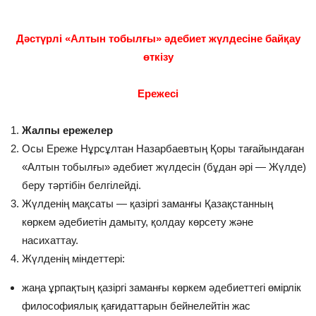
Дәстүрлі «Алтын тобылғы» әдебиет жүлдесіне байқау
өткізу
Ережесі
Жалпы ережелер
Осы Ереже Нұрсұлтан Назарбаевтың Қоры тағайындаған
«Алтын тобылғы» әдебиет жүлдесін (бұдан әрі — Жүлде)
беру тәртібін белгілейді.
Жүлденің мақсаты — қазіргі заманғы Қазақстанның
көркем әдебиетін дамыту, қолдау көрсету және
насихаттау.
Жүлденің міндеттері:
жаңа ұрпақтың қазіргі заманғы көркем әдебиеттегі өмірлік
философиялық қағидаттарын бейнелейтін жас