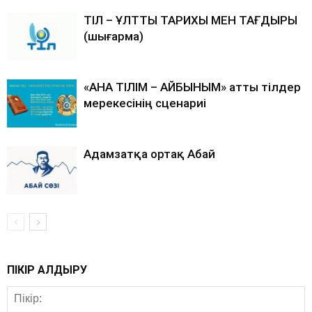
ТІЛ – ҰЛТТЫҢ ТАРИХЫ МЕН ТАҒДЫРЫ
(шығарма)
«АНА ТІЛІМ – АЙБЫНЫМ» атты тілдер
мерекесінің сценариі
Адамзатқа ортақ Абай
ПІКІР ҚАЛДЫРУ