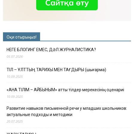
Оқи отырыңыз!
НЕГЕ БЛОГИНГ ЕМЕС, ДӘЛ ЖУРНАЛИСТИКА?
05.07.2026
ТІЛ – ҰЛТТЫҢ ТАРИХЫ МЕН ТАҒДЫРЫ (шығарма)
10.09.2025
«АНА ТІЛІМ – АЙБЫНЫМ» атты тілдер мерекесінің сценариі
10.09.2025
Развитие навыков письменной речи у младших школьников:
актуальные подходы и методики
20.07.2025