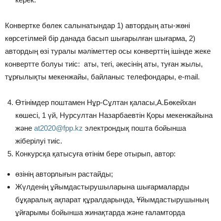
Конвертке бөлек салынатындар 1) автордың аты-жөні
көрсетілмей бір данада басып шығарылған шығарма, 2)
автордың өзі туралы мәліметтер осы конверттің ішінде жеке
конвертте болуы тиіс: аты, тегі, әкесінің аты, туған жылы,
тұрғылықты мекенжайы, байланыс телефондары, e-mail.
Өтінімдер поштамен Нұр-Сұлтан қаласы,А.Бөкейхан
көшесі, 1 үй, Нурсултан Назарбаевтін Қоры мекенжайына
және
at2020@fpp.kz
электрондық пошта бойынша
жіберілуі тиіс.
Конкурсқа қатысуға өтінім бере отырып, автор:
өзінің авторлығын растайды;
Жүлденің ұйымдастырушыларына шығармаларды
бұқаралық ақпарат құралдарында, Ұйымдастырушының
ұйғарымы бойынша жинақтарда және ғаламторда