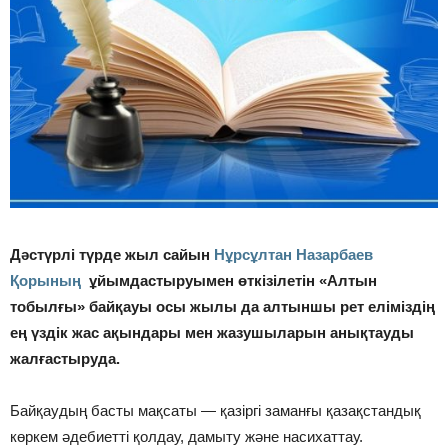
Дәстүрлі түрде жыл сайын
Нұрсұлтан Назарбаев
Қорының
ұйымдастыруымен өткізілетін «Алтын
тобылғы» байқауы осы жылы да алтыншы рет еліміздің
ең үздік жас ақындары мен жазушыларын анықтауды
жалғастыруда.
Байқаудың басты мақсаты — қазіргі заманғы қазақстандық
көркем әдебиетті қолдау, дамыту және насихаттау.