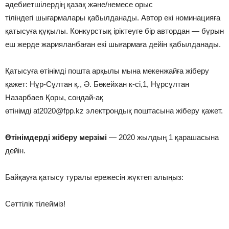
әдебиетшілердің қазақ және/немесе орыс
тіліндегі шығармалары қабылданады. Автор екі номинацияға
қатысуға құқылы. Конкурстық іріктеуге бір автордан — бұрын
еш жерде жарияланбаған екі шығармаға дейін қабылданады.
Қатысуға өтінімді пошта арқылы мына мекенжайға жіберу
қажет: Нұр-Сұлтан қ., Ә. Бөкейхан к-сі,1, Нұрсұлтан
Назарбаев Қоры, сондай-ақ
өтінімді at2020@fpp.kz электрондық поштасына жіберу қажет.
Өтінімдерді жіберу мерзімі
— 2020 жылдың 1 қарашасына
дейін.
Байқауға қатысу туралы ережесін жүктеп алыңыз:
Сәттілік тілейміз!