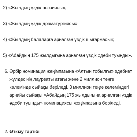
2) «Жылдың үздік поэзиясы»;
3) «Жылдың үздік драматургиясы»;
4) «Жылдың балаларға арналған үздік шығармасы»;
5) «Абайдың 175 жылдығына арналған үздік әдеби туынды».
Әрбір номинация жеңімпазына «Алтын тобылғы» әдебиет
жүлдесінің лауреаты атағы және 2 миллион теңге
көлемінде сыйақы беріледі. 3 миллион теңге көлеміндегі
арнайы сыйақы «Абайдың 175 жылдығына арналған үздік
әдеби туынды» номинациясы жеңімпазына беріледі.
Өткізу тәртібі