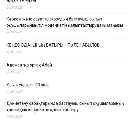
ЖАЗУ ТАРИХЫ
20.07.2025
Көркем және сауатты жазудың бастауыш сынып
оқушыларының тіл мәдениетін қалыптастырудағы маңызы
20.07.2025
КЕҢЕС ОДАҒЫНЫҢ БАТЫРЫ – ТӨЛЕН ҚАБЫЛОВ
18.05.2025
Адамзатқа ортақ Абай
29.04.2025
Ұлы жеңіске – 80 жыл
29.04.2025
Дүниетану сабақтарында бастауыш сынып оқушыларының
танымдық іс-әрекетін қалыптастыру
07.04.2025