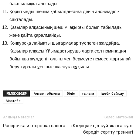
басшылыққа алынады.
Қорытынды шешім қабылданғанға дейін анонимділік
сақталады.
Қазылар алқасының шешімі ақырғы болып табылады
және қайта қаралмайды.
Конкурсқа лайықты шығармалар түспеген жағдайда,
Қазылар алқасы Ұйымдастырушыларға сол номинация
бойынша жүлдені толығымен бермеуге немесе жартылай
беру туралы ұсыныс жасауға құқылы.
ІЛМЕКСӨЗДЕР
Алтын тобылғы
білім
ғылым
ідеби байқау
Мәртебе
Алдыңғы материал
Келесі материал
Рассрочка и отсрочка налога
«Көтеріңкі көңіл-күй-жанға қуат
береді» сергіту тренингі