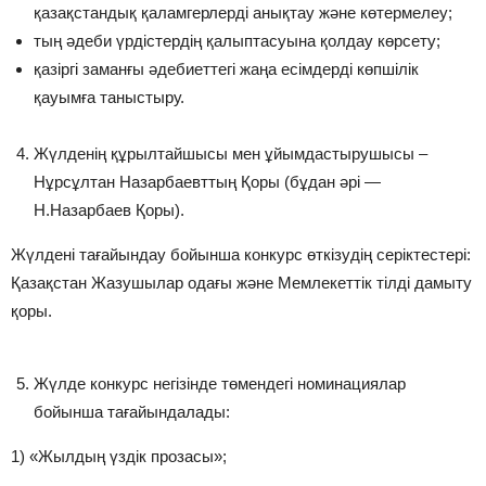
қазақстандық қаламгерлерді анықтау және көтермелеу;
тың әдеби үрдістердің қалыптасуына қолдау көрсету;
қазіргі заманғы әдебиеттегі жаңа есімдерді көпшілік
қауымға таныстыру.
Жүлденің құрылтайшысы мен ұйымдастырушысы –
Нұрсұлтан Назарбаевттың Қоры (бұдан әрі —
Н.Назарбаев Қоры).
Жүлдені тағайындау бойынша конкурс өткізудің серіктестері:
Қазақстан Жазушылар одағы және Мемлекеттік тілді дамыту
қоры.
Жүлде конкурс негізінде төмендегі номинациялар
бойынша тағайындалады:
1) «Жылдың үздік прозасы»;