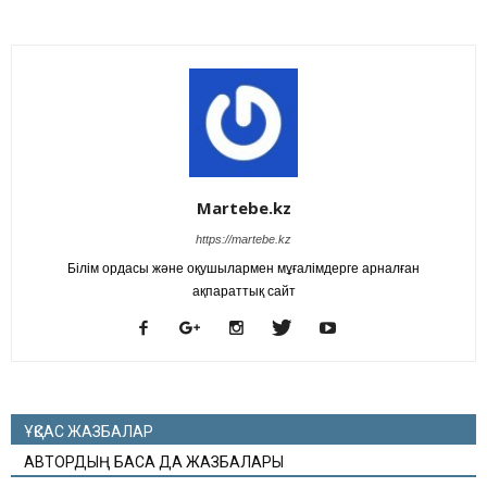
Martebe.kz
https://martebe.kz
Білім ордасы және оқушылармен мұғалімдерге арналған
ақпараттық сайт
ҰҚСАС ЖАЗБАЛАР
АВТОРДЫҢ БАСҚА ДА ЖАЗБАЛАРЫ