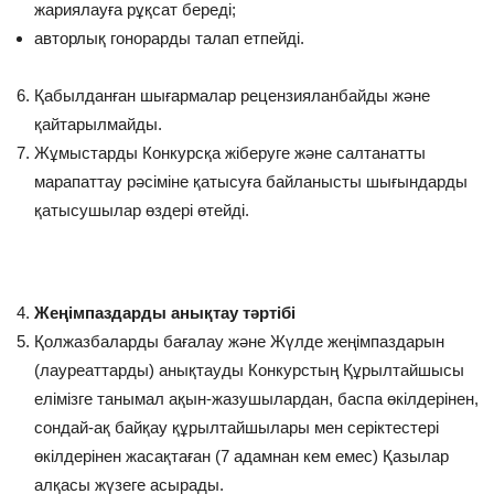
жариялауға рұқсат береді;
авторлық гонорарды талап етпейді.
Қабылданған шығармалар рецензияланбайды және
қайтарылмайды.
Жұмыстарды Конкурсқа жіберуге және салтанатты
марапаттау рәсіміне қатысуға байланысты шығындарды
қатысушылар өздері өтейді.
Жеңімпаздарды анықтау тәртібі
Қолжазбаларды бағалау және Жүлде жеңімпаздарын
(лауреаттарды) анықтауды Конкурстың Құрылтайшысы
елімізге танымал ақын-жазушылардан, баспа өкілдерінен,
сондай-ақ байқау құрылтайшылары мен серіктестері
өкілдерінен жасақтаған (7 адамнан кем емес) Қазылар
алқасы жүзеге асырады.