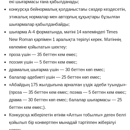
екі шығармасы ғана қабылданады;
конкурсқа бейнормалық қолданыстағы сөздер кездесетін,
этикалық нормалар мен авторлық құқықтары бұзылған
шығармалар қабылданбайды;
шығарма А-4 форматында, мәтіні 14 көлеміндегі Times
New Rоman қарпімен 1 аралықта терілуі керек. Мәтіннің
көлеміне қойылатын шектеу:
проза үшін — 35 беттен кем емес;
поэзия үшін — 5 беттен кем емес;
драмалық шығарма үшін — 30 беттен көп емес;
балалар әдебиеті үшін — 25 беттен көп емес;
«Абайдың 175 жылдығына арналған үздік әдеби туынды»-
(проза — 35 беттен кем емес; поэма — 5 беттен кем емес;
драма — 30 беттен көп емес; балалар шығармасы — 25
беттен кем емес;).
Конкурсқа жіберілетін өтінім «Алтын тобылғы» деген белгі
қойылып бір конвертпен мынадай тәртіппен жіберілуі
керек: