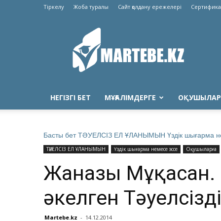
Тіркелу
Жоба туралы
Сайт қолдану ережелері
Сертифика
Martebe.kz
білім
сайты
НЕГІЗГІ БЕТ
МҰҒАЛІМДЕРГЕ
ОҚУШЫЛАР
Басты бет
ТӘУЕЛСІЗ ЕЛ ҰЛАНЫМЫН
Үздік шығарма н
ТӘУЕЛСІЗ ЕЛ ҰЛАНЫМЫН
Үздік шығарма немесе эссе
Оқушыларға
Жанғазы Мұқасан.
әкелген Тәуелсізді
Martebe.kz
-
14.12.2014