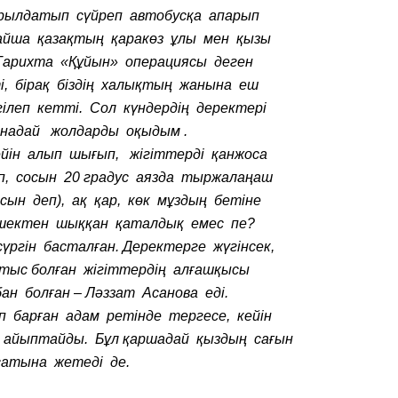
ырылдатып сүйреп автобусқа апарып
айша қазақтың қаракөз ұлы мен қызы
 Тарихта «Құйын» операциясы деген
, бірақ біздің халықтың жанына еш
леп кетті. Сол күндердің деректері
ынадай жолдарды оқыдым .
ейін алып шығып, жігіттерді қанжоса
ап, сосын 20 градус аязда тыржалаңаш
ын деп), ақ қар, көк мұздың бетіне
, шектен шыққан қаталдық емес пе?
үргін басталған. Деректерге жүгінсек,
тыс болған жігіттердің алғашқысы
н болған – Ләззат Асанова еді.
 барған адам ретінде тергесе, кейін
а айыптайды. Бұл қаршадай қыздың сағын
сатына жетеді де.