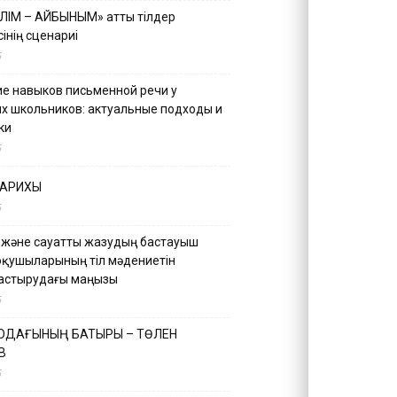
ІЛІМ – АЙБЫНЫМ» атты тілдер
інің сценариі
5
е навыков письменной речи у
х школьников: актуальные подходы и
ки
5
ТАРИХЫ
5
 және сауатты жазудың бастауыш
оқушыларының тіл мәдениетін
астырудағы маңызы
5
 ОДАҒЫНЫҢ БАТЫРЫ – ТӨЛЕН
В
5