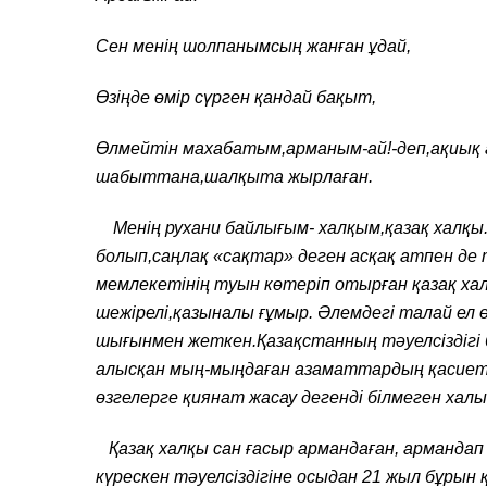
Сен менің шолпанымсың жанған ұдай,
Өзіңде өмір сүрген қандай бақыт,
Өлмейтін махабатым,арманым-ай!-деп,ақиық
шабыттана,шалқыта жырлаған.
Менің рухани байлығым- халқым,қазақ халқы.
болып,саңлақ «сақтар» деген асқақ атпен де 
мемлекетінің туын көтеріп отырған қазақ ха
шежірелі,қазыналы ғұмыр. Әлемдегі талай ел ө
шығынмен жеткен.Қазақстанның тәуелсіздігі 
алысқан мың-мыңдаған азаматтардың қасиетт
өзгелерге қиянат жасау дегенді білмеген халы
Қазақ халқы сан ғасыр армандаған, армандап 
күрескен тәуелсіздігіне осыдан 21 жыл бұрын 