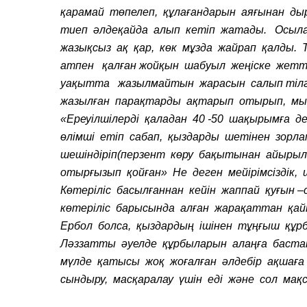
қарамай төпелеп, құлағандарын аяғынан д
тиеп әлдеқайда алып кетіп жатады. Осыл
жазықсыз ақ қар, көк мұзда жайрап қалды.
атпен қалған жойқын шабуыл жеңіске жетті
уақытта жазылмайтын жарасын салып тілгі
жазылған парақтарды ақтарып отырып, м
«Ереуілшілерді қаладан 40 -50 шақырымға д
өлімші етіп сабап, қыздарды шетінен зорл
шешіндіріп(перзент көру бақытынан айырылс
отырғызып қойған» Не деген мейірімсіздік
Көтеріліс басылғаннан кейін жаппай қуғын –с
көтеріліс барысында алған жарақаттан қай
Ербол болса, қыздардың ішінен тұңғыш құрба
Ләззатты әуелде құрбыларын алаңға бастап
мүлде қатысы жоқ жоғалған әлдебір ақшағ
сындыру, масқаралау үшін еді және сол мақ