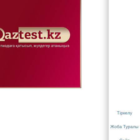
Тіркелу
Жоба Туралы