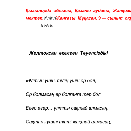
Қызылорда облысы, Қазалы ауданы, Жанқож
мектеп.
\r\n\r\n
Жанғазы Мұқасан, 9 — сынып о
\r\n\r\n
Желтоқсан әкелген Тәуелсіздік!
«Ұлтың үшін, тілің үшін өр бол,
Өр болмасаң өр болғанға төр бол
Егер,егер… ұлтты сақтай алмасаң,
Сақтар күшті тіпті жақтай алмасаң,