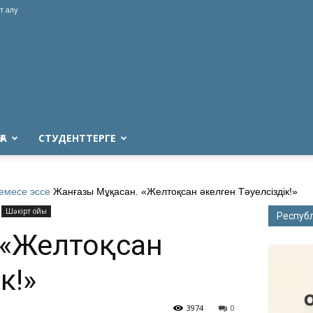
т алу
ҒА
СТУДЕНТТЕРГЕ
емесе эссе
Жанғазы Мұқасан. «Желтоқсан әкелген Тәуелсіздік!»
Шәкірт ойы
Респуб
 «Желтоқсан
к!»
3974
0