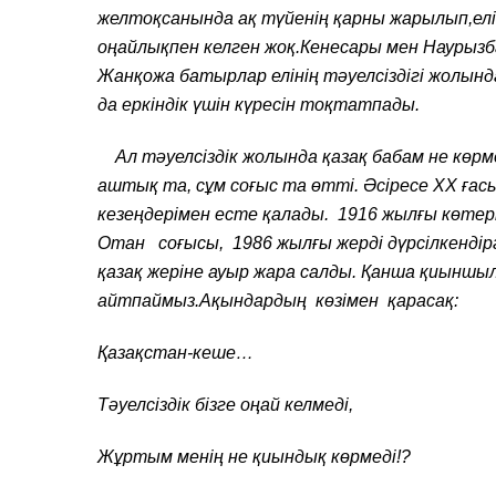
желтоқсанында ақ түйенің қарны жарылып,елім 
оңайлықпен келген жоқ.Кенесары мен Наурыз
Жанқожа батырлар елінің тәуелсіздігі жолынд
да еркіндік үшін күресін тоқтатпады.
Ал тәуелсіздік жолында қазақ бабам не көрмед
аштық та, сұм соғыс та өтті. Әсіресе ХХ ғасы
кезеңдерімен есте қалады. 1916 жылғы көтер
Отан соғысы, 1986 жылғы жерді дүрсілкендір
қазақ жеріне ауыр жара салды. Қанша қиыншы
айтпаймыз.Ақындардың көзімен қарасақ:
Қазақстан-кеше…
Тәуелсіздік бізге оңай келмеді,
Жұртым менің не қиындық көрмеді!?