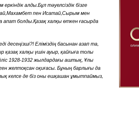
еркіндік алды.Бұл тәуелсіздік бізге
бай,Махамбет пен Исатай,Сырым мен
а апат болды.Қазақ халқы өткен ғасырда
і десеңізші?! Еліміздің басынан азап та,
р қазақ халқы үшін ауыр, қайғыға толы
іліс 1928-1932 жылдардағы аштық, Ұлы
ген желтоқсан оқиғасы. Бұның барлығы да
лық келсе де біз оны ешқашан ұмытпаймыз,