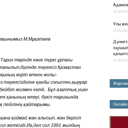
Адамза
29.04.202
Ұлы жең
29.04.202
 ақынымыз М.Мұқатаев
Дүниет
оқушыл
қалыпт
Тарих төрінде көне түркі ұрпағы
07.04.202
танылып,бүгінде тәуелсіз Қазақстан
лқының жүріп өткен жолы-
з тәуелсіздігіне қанды соғыспен,қыруар
Жарна
бейбіт жолмен келді. Бұл азаттық үшін
і қанының өтеуі, бүкіл тарихында
қ пейілінің қайтарымы.
Онлайн
қана қоймай жан алысып, жан берісіп
қол жеткізді.Иә,дәл сол 1991 жылдың