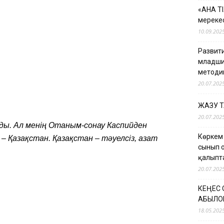
«АНА Т
мерекес
10.09.202
Развити
младши
методи
20.07.202
ЖАЗУ 
20.07.202
ы. Ал менің Отаным-сонау Каспийден
Көркем
– Қазақстан. Қазақстан – тәуелсіз, азат
сынып 
қалыпт
20.07.202
КЕҢЕС
ҚАБЫЛО
18.05.202