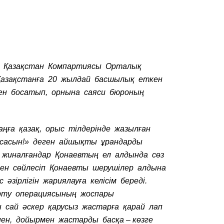
 Қазақстан Компартиясы Орталық
Қазақстанға 20 жылдай басшылық еткен
ен босатып, орнына саяси бюроның
ңға қазақ, орыс тілдерінде жазылған
жасасын!» деген айшықты ұрандарды
 жиналғандар Қонаевтың ел алдында сөз
умен сөйлесіп Қонаевты шерушілер алдына
зірлігін жариялауға келісім береді.
арту операциясының жоспары
 сай әскер қарусыз жастарға қарай лап
ен, дойырмен жастарды басқа – көзге