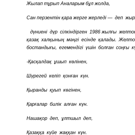
Жылап тұрып Аналарым бұл жолда,
Сан перзентін қара жерге жерледі — деп жы
дүниені дүр сілкіндірген 1986 жылғы желто
қазақ халқының мәңгі есінде қалады. Желто
бостандығы, егемендігі үшін болған соңғы кү
-Қасқалдақ ұшып көлінен,
Шүрегей келіп қонған күн.
Қыранды қуып көгінен,
Қарғалар билік алған күн.
Нашақор деп, ұлтшыл деп,
Қазаққа күйе жаққан күн.