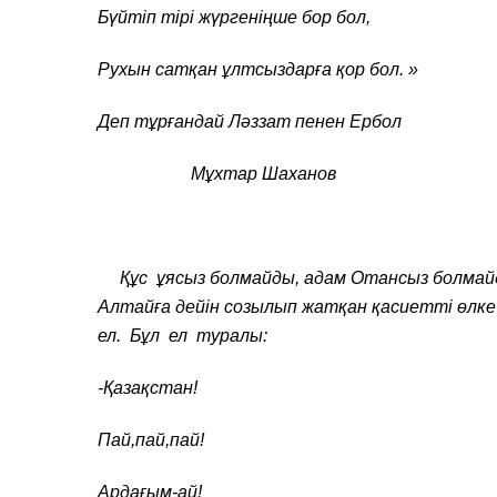
Бүйтіп тірі жүргеніңше бор бол,
Рухын сатқан ұлтсыздарға қор бол. »
Деп тұрғандай Ләззат пенен Ербол
Мұхтар Шаханов
Құс ұясыз болмайды, адам Отансыз болмайд
Алтайға дейін созылып жатқан қасиетті өлке 
ел. Бұл ел туралы:
-Қазақстан!
Пай,пай,пай!
Ардағым-ай!