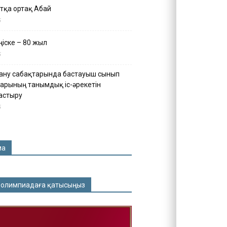
тқа ортақ Абай
5
іске – 80 жыл
5
ану сабақтарында бастауыш сынып
арының танымдық іс-әрекетін
астыру
5
ма
 олимпиадаға қатысыңыз