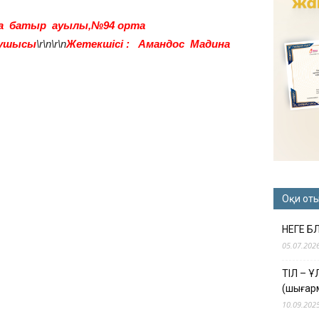
а батыр ауылы,
№94 орта
қушысы
\r\n\r\n
Жетекшісі : Амандос Мадина
Оқи от
НЕГЕ Б
05.07.202
ТІЛ – 
(шығар
10.09.202