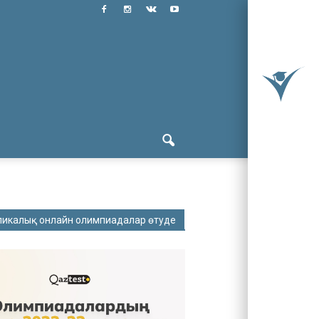
ликалық онлайн олимпиадалар өтуде