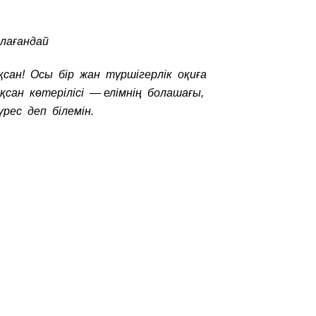
рлағандай
қсан! Осы бір жан түршігерлік оқиға
қсан көтерілісі — елімнің болашағы,
рес деп білемін.