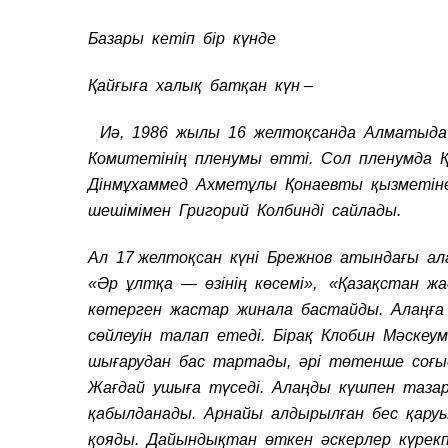
Базары кетіп бір күнде
Қайғыға халық батқан күн –
Иә, 1986 жылы 16 желтоқсанда Алматыда
Комитетінің пленумы өтті. Сол пленумда 
Дінмұхаммед Ахметұлы Қонаевты қызметін
шешімімен Григорий Колбинді сайлады.
Ал 17 желтоқсан күні Брежнов атындағы ала
«Әр ұлтқа — өзінің көсемі», «Қазақстан 
көтерген жастар жинала бастайды. Алаңға
сөйлеуін талап етеді. Бірақ Клобин Мәске
шығарудан бас тартады, әрі төтенше соғыс ә
Жағдай ушыға түседі. Алаңды күшпен таз
қабылданады. Арнайы алдырылған бес қаруы
қояды. Дайындықтан өткен әскерлер күрекп