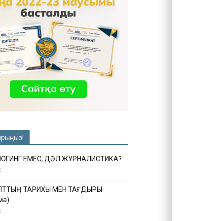
ырыңыз!
ЛОГИНГ ЕМЕС, ДӘЛ ЖУРНАЛИСТИКА?
6
ҰЛТТЫҢ ТАРИХЫ МЕН ТАҒДЫРЫ
ма)
5