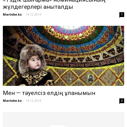
жүлдегерлері анықталды
Martebe.kz
-
14.12.2014
1
Мен — тәуелсіз елдің ұланымын
Martebe.kz
-
14.12.2014
3