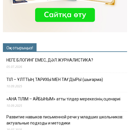
Оқи отырыңыз!
НЕГЕ БЛОГИНГ ЕМЕС, ДӘЛ ЖУРНАЛИСТИКА?
05.07.2026
ТІЛ – ҰЛТТЫҢ ТАРИХЫ МЕН ТАҒДЫРЫ (шығарма)
10.09.2025
«АНА ТІЛІМ – АЙБЫНЫМ» атты тілдер мерекесінің сценариі
10.09.2025
Развитие навыков письменной речи у младших школьников:
актуальные подходы и методики
20.07.2025