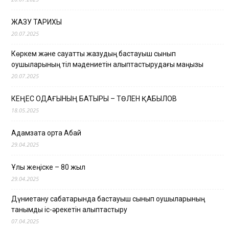
ЖАЗУ ТАРИХЫ
20.07.2025
Көркем және сауатты жазудың бастауыш сынып
оқушыларының тіл мәдениетін қалыптастырудағы маңызы
20.07.2025
КЕҢЕС ОДАҒЫНЫҢ БАТЫРЫ – ТӨЛЕН ҚАБЫЛОВ
18.05.2025
Адамзатқа ортақ Абай
29.04.2025
Ұлы жеңіске – 80 жыл
29.04.2025
Дүниетану сабақтарында бастауыш сынып оқушыларының
танымдық іс-әрекетін қалыптастыру
07.04.2025