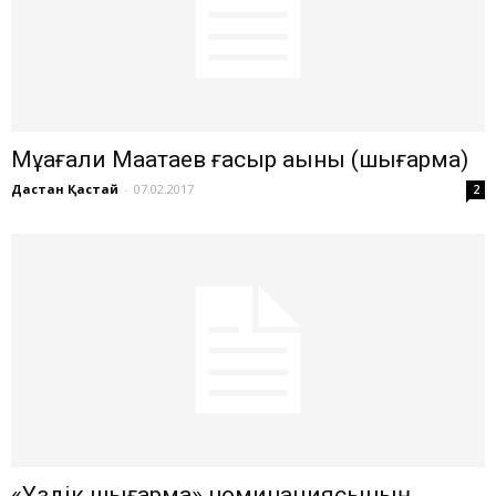
Мұқағали Мақатаев ғасыр ақыны (шығарма)
Дастан Қастай
-
07.02.2017
2
«Үздік шығарма» номинациясының