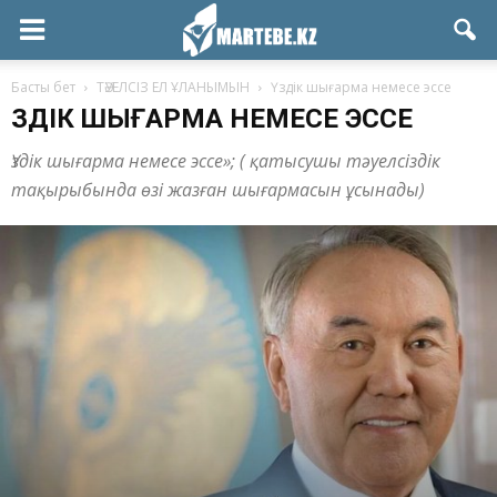
Басты бет
ТӘУЕЛСІЗ ЕЛ ҰЛАНЫМЫН
Үздік шығарма немесе эссе
ҮЗДІК ШЫҒАРМА НЕМЕСЕ ЭССЕ
Үздік шығарма немесе эссе»; ( қатысушы тәуелсіздік
тақырыбында өзі жазған шығармасын ұсынады)