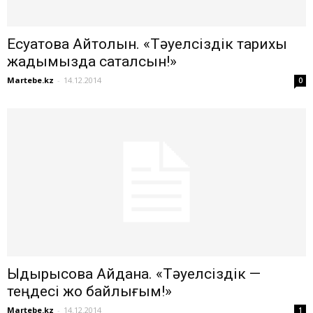
Есқуатова Айтолқын. «Тәуелсіздік тарихы
жадымызда сақталсын!»
Martebe.kz
-
14.12.2014
0
Ыдырысова Айдана. «Тәуелсіздік —
теңдесі жоқ байлығым!»
Martebe.kz
-
14.12.2014
1