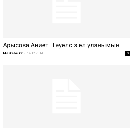
Арысова Ақниет. Тәуелсіз ел ұланымын
Martebe.kz
-
14.12.2014
0