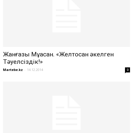
Жанғазы Мұқасан. «Желтоқсан әкелген
Тәуелсіздік!»
Martebe.kz
-
14.12.2014
0