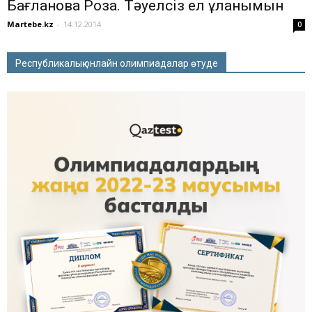
Бағланова Роза. Тәуелсіз ел ұланымын
Martebe.kz
-
14.12.2014
0
Республикалық онлайн олимпиадалар өтуде