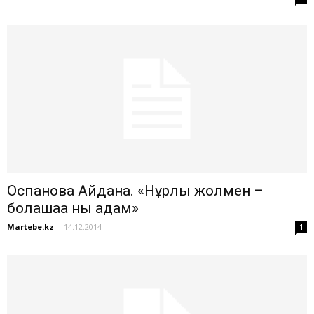
Оспанова Айдана. «Нұрлы жолмен –
болашаққа нық қадам»
Martebe.kz
-
14.12.2014
1