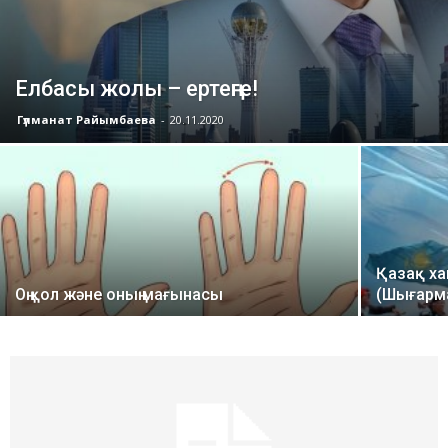
Елбасы жолы – ертеңге!
Гүлманат Райымбаева
-
20.11.2020
Қазақ х
Оң қол және оның мағынасы
(Шығарм