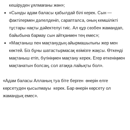
кешіруден ұялмағаны жөн»;
«Сынды адам баласы қабылдай білі керек. Сын —
фактілермен дәлелденіп, сарапталса, оның кемшілікті
тұстары нақты дәйектелуі тиіс. Ал құр сөзбен жамандап,
байыбына бармау сын айтқанмен тең емес»;
«Мақтаныш пен мақтанудың айырмашылығы жер мен
көктей. Біз бұны шатастырмасақ өзімізге жақсы. Өткенді
мақтаныш етіп, бүгініңмен мақтану керек. Егер өткеніңмен
мақтанатын болсаң, сол атаққа лайықты бол».
«Адам баласы Алланың туа біте берген өнерін елге
көрсетуден қысылмауы керек. Бар өнерін көрсету ол
жамандық емес».