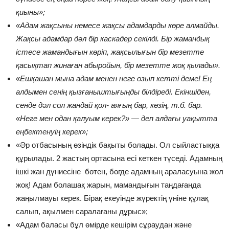
қиыны»;
«Адам жақсыны немесе жақсы адамдарды көре алмайды.
Жақсы адамдар дәл бір каскадер секілді. Бір жамандық
істесе жамандығын көріп, жақсылығын бір мезетте
қасықтап жинаған абыройын, бір мезетте жоқ қылады».
«Ешқашан мына адам менен неге озып кетті деме! Ең
алдымен сенің қызғаныштығыңды білдіреді. Екіншіден,
сенде дәл сол жандай қол- аяғың бар, көзің, т.б. бар.
«Неге мен одан қалуым керек?» — деп алдағы уақытта
еңбектенуің керек»;
«Әр отбасының өзіндік бақыты болады. Ол сыйластыққа
құрылады. 2 жастың ортасына есі кеткен түседі. Адамның
ішкі жан дүниесіне бөтен, бөгде адамның араласуына жол
жоқ! Адам болашақ жарын, мамандығын таңдағанда
жаңылмауы керек. Бірақ екеуінде жүректің үніне құлақ
салып, ақылмен саралағаны дұрыс»;
«Адам баласы бұл өмірде кешірім сұраудан және