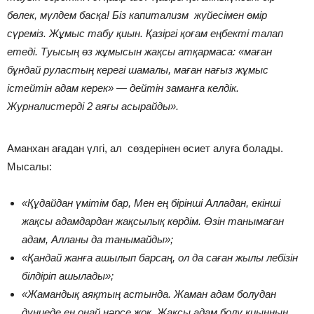
бөлек, мүлдем басқа! Біз капитализм жүйесімен өмір
сүреміз. Жұмыс табу қиын. Қазіргі қоғам еңбекті талап
етеді. Туысың өз жұмысын жақсы атқармаса: «маған
бұндай руластың керегі шамалы, маған нағыз жұмыс
істейтін адам керек» — дейтін заманға келдік.
Журналистерді 2 аяғы асырайды».
Аманхан ағадан үлгі, ал сөздерінен өсиет алуға болады.
Мысалы:
«Құдайдан үмітім бар, Мен ең бірінші Алладан, екінші
жақсы адамдардан жақсылық көрдім. Өзін танымаған
адам, Алланы да танымайды»;
«Қандай жанға ашылып барсаң, ол да саған жылы лебізін
білдіріп ашылады»;
«Жамандық аяқтың астында. Жаман адам болудан
дүниеде ең оңай нәрсе жоқ. Жақсы адам болу қиынның