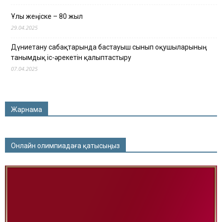
Ұлы жеңіске – 80 жыл
29.04.2025
Дүниетану сабақтарында бастауыш сынып оқушыларының
танымдық іс-әрекетін қалыптастыру
07.04.2025
Жарнама
Онлайн олимпиадаға қатысыңыз