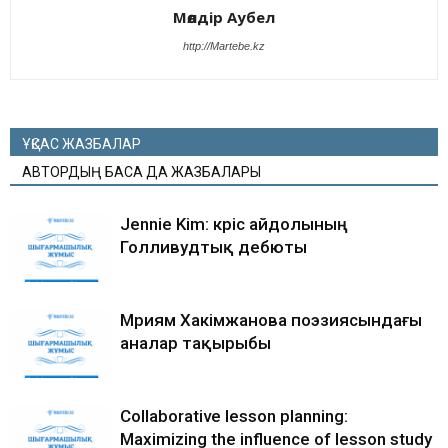
Мөлдір Аубел
http://Martebe.kz
ҰҚСАС ЖАЗБАЛАР
АВТОРДЫҢ БАСҚА ДА ЖАЗБАЛАРЫ
Jennie Kim: кәріс айдолының
Голливудтық дебюты
Мәриям Хакімжанова поэзиясындағы
аналар тақырыбы
Collaborative lesson planning:
Maximizing the influence of lesson study