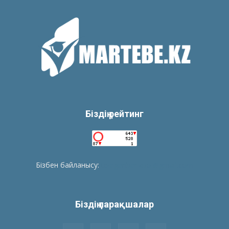
Біздің рейтинг
Бізбен байланысу:
tolegenberikbol@gmail.com
Біздің парақшалар