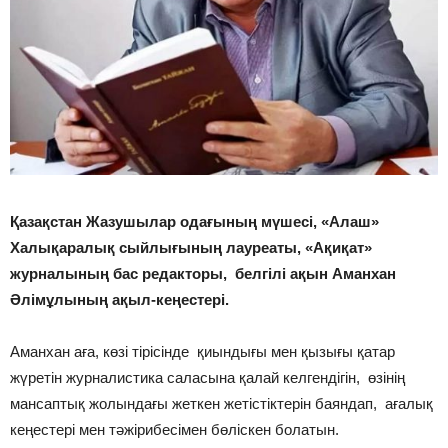
Қазақстан Жазушылар одағының мүшесі, «Алаш»
Халықаралық сыйлығының лауреаты, «Ақиқат»
журналының бас редакторы, белгілі ақын Аманхан
Әлімұлының ақыл-кеңестері.
Аманхан аға, көзі тірісінде қиындығы мен қызығы қатар
жүретін журналистика саласына қалай келгендігін, өзінің
мансаптық жолындағы жеткен жетістіктерін баяндап, ағалық
кеңестері мен тәжірибесімен бөліскен болатын.