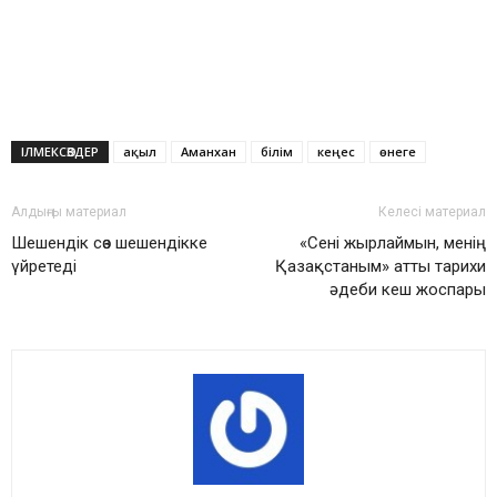
ІЛМЕКСӨЗДЕР
ақыл
Аманхан
білім
кеңес
өнеге
Алдыңғы материал
Келесі материал
Шешендік сөз шешендікке
«Сені жырлаймын, менің
үйретеді
Қазақстаным» атты тарихи
әдеби кеш жоспары