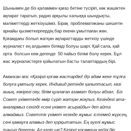
Шынымен де біз қаламмен қағаз бетіне түсіріп, көк жәшіктен
ақпарат таратып, радио арқылы халыққа шындықты,
мәліметтерді жеткізушіміз. Бірақ проблематиканы шешетін
арнайы қызметкерлердің бар екенін ұмытпаған жөн.
Қоғамдағы болып жатқан ақпараттарды жеткізу үшінде
журналист ең алдымен білімді болуы шарт. Қай сала, қай
орта болсын кем дегенде 50 пайыз білімі болу керек. Бұл
жас журналистерге қойылатын басты талаптардың бірі.
Аманхан аға:
«Қазіргі қоғам жастардікі! Әр адам жеке тұлға
болуға ұмтылу керек. Индивид ретінде қалыптасып, көзі
ашық, көкірегі ояу, білім қуалаған азамат болуы абзал. Біз
Совет үкіметінде өмір сүріп жатқан жоқпыз. Кезіндегі ата-
аналармыз секілді «сені үкімет асырайды» деп айта
алмаймыз. Советтік үкімет кезінде жұмыс істемей жүрсең,
сені қамауға аламыз деп қорқытатын. Ең әуелі жұмыс
тауып беретін. Ал қазір ше? Қазіргі қоғамның кейпі бір