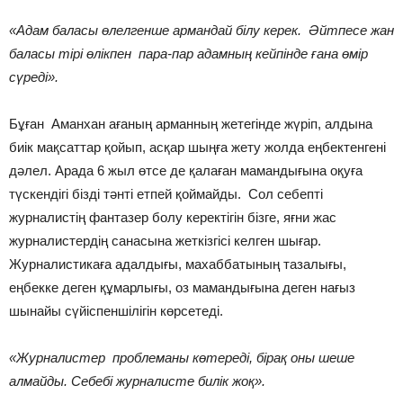
«Адам баласы өлелгенше армандай білу керек. Әйтпесе жан
баласы тірі өлікпен пара-пар адамның кейпінде ғана өмір
сүреді».
Бұған Аманхан ағаның арманның жетегінде жүріп, алдына
биік мақсаттар қойып, асқар шыңға жету жолда еңбектенгені
дәлел. Арада 6 жыл өтсе де қалаған мамандығына оқуға
түскендігі бізді тәнті етпей қоймайды. Сол себепті
журналистің фантазер болу керектігін бізге, яғни жас
журналистердің санасына жеткізгісі келген шығар.
Журналистикаға адалдығы, махаббатының тазалығы,
еңбекке деген құмарлығы, оз мамандығына деген нағыз
шынайы сүйіспеншілігін көрсетеді.
«Журналистер проблеманы көтереді, бірақ оны шеше
алмайды. Себебі журналисте билік жоқ».