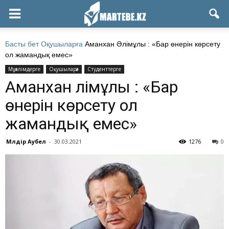
Басты бет
Оқушыларға
Аманхан Әлімұлы : «Бар өнерін көрсету
ол жамандық емес»
Мұғалімдерге
Оқушыларға
Студенттерге
Аманхан Әлімұлы : «Бар
өнерін көрсету ол
жамандық емес»
Мөлдір Аубел
-
30.03.2021
1276
0