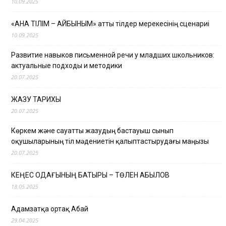
10.09.2025
«АНА ТІЛІМ – АЙБЫНЫМ» атты тілдер мерекесінің сценариі
10.09.2025
Развитие навыков письменной речи у младших школьников:
актуальные подходы и методики
20.07.2025
ЖАЗУ ТАРИХЫ
20.07.2025
Көркем және сауатты жазудың бастауыш сынып
оқушыларының тіл мәдениетін қалыптастырудағы маңызы
20.07.2025
КЕҢЕС ОДАҒЫНЫҢ БАТЫРЫ – ТӨЛЕН ҚАБЫЛОВ
18.05.2025
Адамзатқа ортақ Абай
29.04.2025