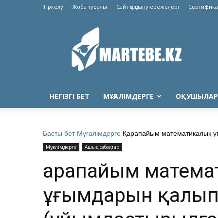
Тіркелу
Жоба туралы
Сайт қолдану ережелері
Сертифика
Martebe.kz
білім
сайты
НЕГІЗГІ БЕТ
МҰҒАЛІМДЕРГЕ
ОҚУШЫЛАР
Басты бет
Мұғалімдерге
Қарапайым математикалық ұғ
Мұғалімдерге
Ашық сабақтар
Қарапайым матем
ұғымдарын қалып