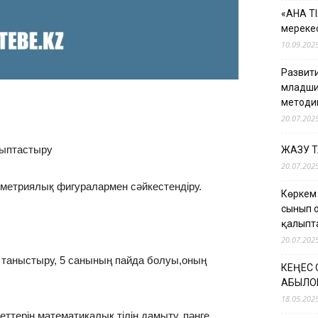
«АНА Т
мерекес
10.09.202
Развити
младши
методи
20.07.202
ыптастыру
ЖАЗУ 
20.07.202
еометриялық фигуралармен сәйкестендіру.
Көркем
сынып 
қалыпт
20.07.202
таныстыру, 5 санының пайда болуы,оның
КЕҢЕС
ҚАБЫЛО
18.05.202
еттерін математикалық тілін дамыту, пәнге