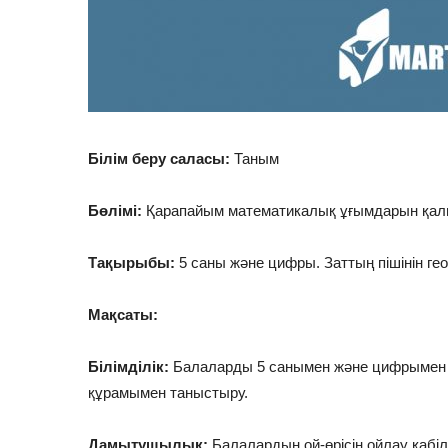
Білім беру саласы:
Таным
Бөлімі:
Қарапайым математикалық ұғымдарын қал
Тақырыбы:
5 саны және цифры. Заттың пішінін г
Мақсаты:
Білімділік:
Балаларды 5 санымен және цифрымен 
құрамымен таныстыру.
Дамытушылық:
Балалардың ой-өрісін ойлау қабіл