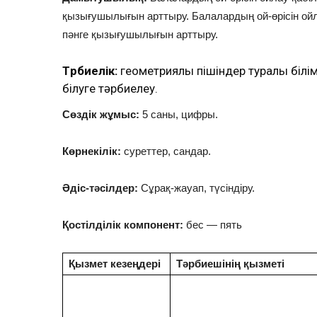
қызығушылығын арттыру. Балалардың ой-өрісін ойла
пәнге қызығушылығын арттыру.
Тәрбиелік:
геометриялық пішіндер туралы білімд
білуге тәрбиелеу.
Сөздік жұмыс:
5 саны, цифры.
Көрнекілік:
суреттер, сандар.
Әдіс-тәсілдер:
Сұрақ-жауап, түсіндіру.
Қостілділік компонент:
бес — пять
Қызмет кезеңдері
Тәрбиешінің қызметі