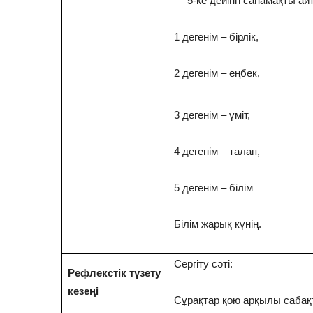
— 5-ке дейінгі санамақты ай
1 дегенім – бірлік,
2 дегенім – еңбек,
3 дегенім – үміт,
4 дегенім – талап,
5 дегенім – білім
Білім жарық күнің.
Сергіту сәті:
Рефлекстік түзету
кезеңі
Сұрақтар қою арқылы саба