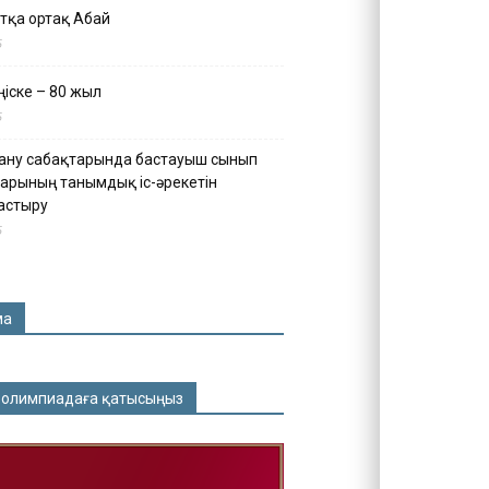
тқа ортақ Абай
5
іске – 80 жыл
5
ану сабақтарында бастауыш сынып
арының танымдық іс-әрекетін
астыру
5
ма
 олимпиадаға қатысыңыз