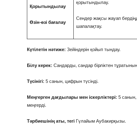
қорытындылау.
Қорытындылау
Сендер жақсы жауап бердің
Өзін-өзі бағалау
шапалақтау.
Күтілетін нәтиже:
Зейіндерін қойып тындау.
Білу керек:
Сандарды, сандар бірліктен тұратынын 
Түсінігі:
5 санын, цифрын түсінді.
Меңгерген дағдылары мен іскерліктері:
5 санын,
меңгерді.
Тәрбиешінің аты, тегі
Гүлайым Аубакирқызы.