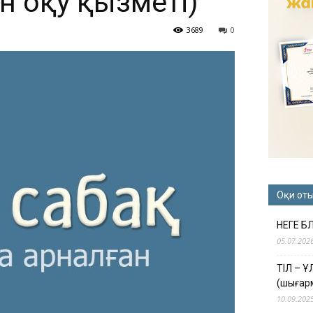
 оқу қызметі)
3689
0
Оқи от
НЕГЕ Б
05.07.202
ТІЛ – 
(шығар
10.09.202