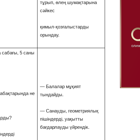
тұрып, өлең шумақтарына
сәйкес
қимыл-қозғалыстарды
орындау.
 сабағы, 5 саны
— Балалар мұқият
сабақтарында не
тындайды.
— Санауды, геометриялық
арды?
пішіндерді, уақытты
бағдарлауды үйрендік.
індерді