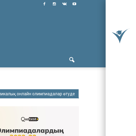
ликалық онлайн олимпиадалар өтуде