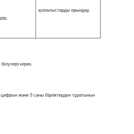
қозғалыстарды орындау.
дер,
білулері керек.
 цифрын және 5 саны бірліктерден тұратынын