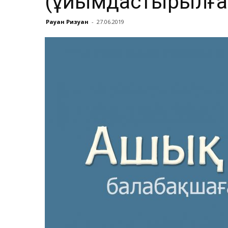
(ұйымдастырылған
Рауан Ризуан
-
27.06.2019