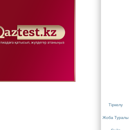
Тіркелу
Жоба Туралы