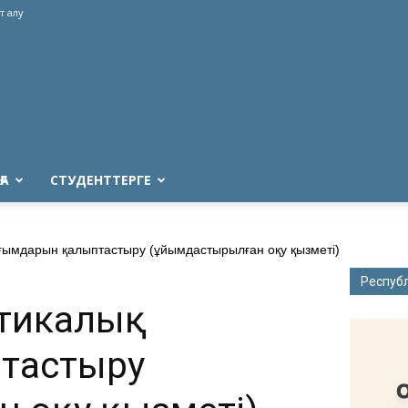
т алу
ҒА
СТУДЕНТТЕРГЕ
ымдарын қалыптастыру (ұйымдастырылған оқу қызметі)
Респуб
атикалық
тастыру