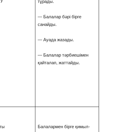
ту
тұрады.
— Балалар бәрі бірге
санайды.
— Ауада жазады.
— Балалар тәрбиешімен
қайталап, жаттайды.
қты
Балалармен бірге қимыл-