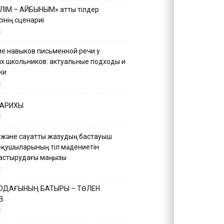
ІЛІМ – АЙБЫНЫМ» атты тілдер
інің сценариі
5
е навыков письменной речи у
х школьников: актуальные подходы и
ки
5
ТАРИХЫ
5
 және сауатты жазудың бастауыш
оқушыларының тіл мәдениетін
астырудағы маңызы
5
 ОДАҒЫНЫҢ БАТЫРЫ – ТӨЛЕН
В
5