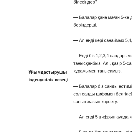
білесіңдер?
— Балалар қане маған 5-ке 
беріңдерші.
— Ал енді кері санаймыз 5,4,
— Енді біз 1,2,3,4 сандарым
танысқанбыз. Ал , қазір 5-с
құрамымен танысамыз.
Ұйымдастырушы
ізденушілік кезеңі
— Балалар біз санды естиміз
сол санды цифрмен белгілейм
санын жазып көрсету.
— Ал енді 5 цифрын ауада 