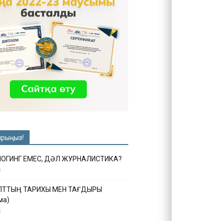
ырыңыз!
ЛОГИНГ ЕМЕС, ДӘЛ ЖУРНАЛИСТИКА?
6
ҰЛТТЫҢ ТАРИХЫ МЕН ТАҒДЫРЫ
ма)
5