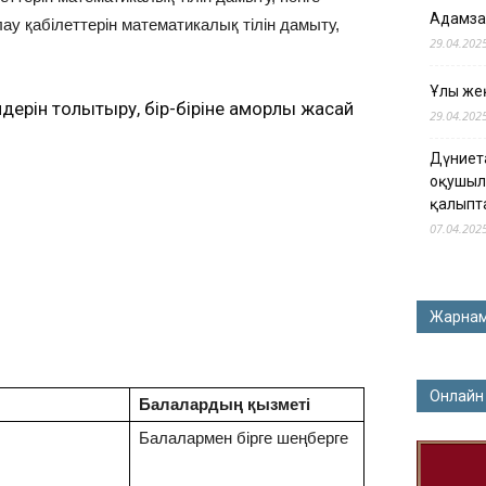
Адамза
у қабілеттерін математикалық тілін дамыту,
29.04.202
Ұлы жең
ерін толықтыру, бір-біріне қамқорлық жасай
29.04.202
Дүниет
оқушыл
қалыпт
07.04.202
Жарна
Онлайн
Балалардың қызметі
Балалармен бірге шеңберге