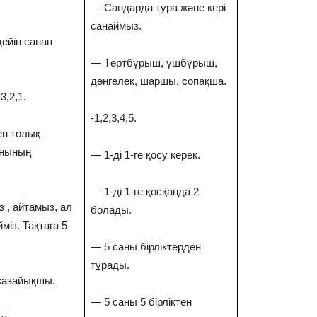
— Сандарда тура және кері
санаймыз.
дейін санап
— Төртбұрыш, үшбұрыш,
дөңгелек, шаршы, сопақша.
3,2,1.
-1,2,3,4,5.
ен толық
анының
— 1-ді 1-ге қосу керек.
— 1-ді 1-ге қосқанда 2
 , айтамыз, ал
болады.
із. Тақтаға 5
— 5 саны бірліктерден
тұрады.
жазайықшы.
— 5 саны 5 бірліктен