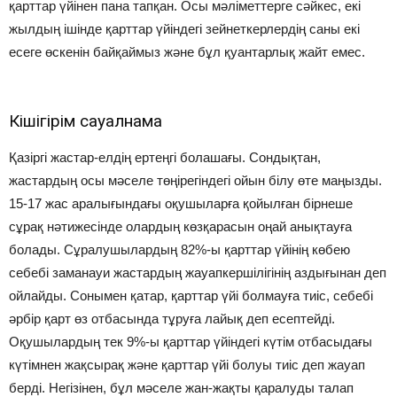
қарттар үйінен пана тапқан. Осы мәліметтерге сәйкес, екі
жылдың ішінде қарттар үйіндегі зейнеткерлердің саны екі
есеге өскенін байқаймыз және бұл қуантарлық жайт емес.
Кішігірім сауалнама
Қазіргі жастар-елдің ертеңгі болашағы. Сондықтан,
жастардың осы мәселе төңірегіндегі ойын білу өте маңызды.
15-17 жас аралығындағы оқушыларға қойылған бірнеше
сұрақ нәтижесінде олардың көзқарасын оңай анықтауға
болады. Сұралушылардың 82%-ы қарттар үйінің көбею
себебі заманауи жастардың жауапкершілігінің аздығынан деп
ойлайды. Сонымен қатар, қарттар үйі болмауға тиіс, себебі
әрбір қарт өз отбасында тұруға лайық деп есептейді.
Оқушылардың тек 9%-ы қарттар үйіндегі күтім отбасыдағы
күтімнен жақсырақ және қарттар үйі болуы тиіс деп жауап
берді. Негізінен, бұл мәселе жан-жақты қаралуды талап