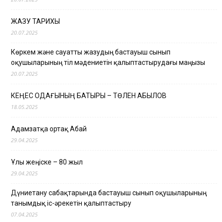
ЖАЗУ ТАРИХЫ
20.07.2025
Көркем және сауатты жазудың бастауыш сынып
оқушыларының тіл мәдениетін қалыптастырудағы маңызы
20.07.2025
КЕҢЕС ОДАҒЫНЫҢ БАТЫРЫ – ТӨЛЕН ҚАБЫЛОВ
18.05.2025
Адамзатқа ортақ Абай
29.04.2025
Ұлы жеңіске – 80 жыл
29.04.2025
Дүниетану сабақтарында бастауыш сынып оқушыларының
танымдық іс-әрекетін қалыптастыру
07.04.2025