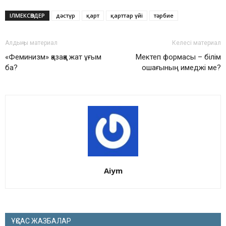
ІЛМЕКСӨЗДЕР
дәстүр
қарт
қарттар үйі
тәрбие
Алдыңғы материал
Келесі материал
«Феминизм» қазаққа жат ұғым
Мектеп формасы – білім
ба?
ошағының имеджі ме?
Aiym
ҰҚСАС ЖАЗБАЛАР