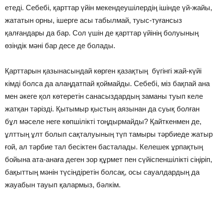
етеді. Себебі, қарттар үйін мекендеушілердің ішінде үй-жайы,
жататын орны, ішерге асы табылмай, туыс-туғансыз
қалғандары да бар. Сол үшін де қарттар үйінің болуының
өзіндік мәні бар десе де болады.
Қарттарын қазынасындай көрген қазақтың бүгінгі жай-күйі
кімді болса да алаңдатпай қоймайды. Себебі, міз бақпай ана
мен әкеге қол көтеретін санасыздардың заманы туып келе
жатқан тәрізді. Қытымыр қыстың аязынан да суық болған
бұл мәселе неге көпшілікті тоңдырмайды? Қайткенмен де,
ұлттың ұлт болып сақталуының түп тамыры тәрбиеде жатыр
ғой, ал тәрбие тал бесіктен басталады. Келешек ұрпақтың
бойына ата-анаға деген зор құрмет пен сүйіспеншілікті сіңіріп,
бақыттың мәнін түсіндіретін болсақ, осы сауалдардың да
жауабын тауып қалармыз, бәлкім.