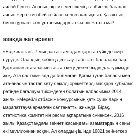
аялай білген. Ананың ақ сүті мен әкенің тәрбиесін бағалап,
аяғын жерге тигізбей сыйлап келген халықпыз. Қазақтың
бүгінгі ұрпағы сол ұстанымдарды ескеріп жатыр ма?
Қазаққа жат әрекет
«Егде жастағы 7 мыңнан астам адам қарттар үйінде өмір
сүруде. Олардың көбінің дені сау, табысты балалары бар.
Қартайған ата-анасын тастап кету деген біздің дәстүрімізде
жоқ. Ата салтымызда да болмаған. Қоғам туған баласы мен
ата-анасын тастап кету секілді әрекеттерді масқара құбылыс
ретінде бағалауы тиіс»-деген болатын елбасымыз 2014
жылы «Мерейлі отбасы» конкурсының қатысушыларын
марапаттауға арналған салтанатты жиында. Бірақ,
статистика комитетінің ресми ақпаратына сүйенсек, 2016
жылы Қазақстандағы зейнет жасындағы азаматардың саны
екі миллионнан асқан. Ал олардың ішінде 18821 зейнеткер