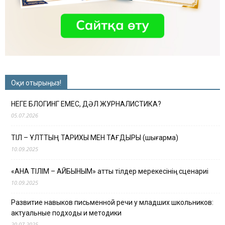
Оқи отырыңыз!
НЕГЕ БЛОГИНГ ЕМЕС, ДӘЛ ЖУРНАЛИСТИКА?
05.07.2026
ТІЛ – ҰЛТТЫҢ ТАРИХЫ МЕН ТАҒДЫРЫ (шығарма)
10.09.2025
«АНА ТІЛІМ – АЙБЫНЫМ» атты тілдер мерекесінің сценариі
10.09.2025
Развитие навыков письменной речи у младших школьников:
актуальные подходы и методики
20.07.2025