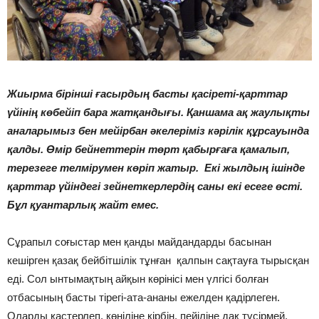
Жиырма бірінші ғасырдың басты қасіреті-қарттар
үйінің көбейіп бара жатқандығы. Қаншама ақ жаулықты
аналарымыз бен мейірбан әкелеріміз кәрілік құрсауында
қалды. Өмір бейнеттерін төрт қабырғаға қамалып,
терезеге телмірумен көріп жатыр. Екі жылдың ішінде
қарттар үйіндегі зейнеткерлердің саны екі есеге өсті.
Бұл қуантарлық жайт емес.
Сұрапыл соғыстар мен қанды майдандарды басынан
кешірген қазақ бейбітшілік тұнған қалпын сақтауға тырысқан
еді. Сол ынтымақтың айқын көрінісі мен үлгісі болған
отбасының басты тірегі-ата-ананы ежелден қадірлеген.
Оларды қастерлеп, көңіліне кірбің, пейіліне дақ түсірмей,