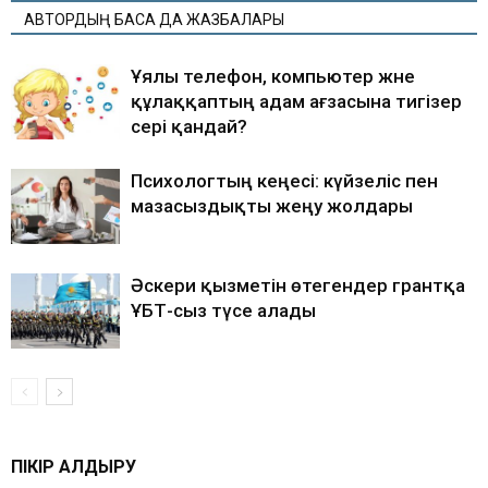
АВТОРДЫҢ БАСҚА ДА ЖАЗБАЛАРЫ
Ұялы телефон, компьютер және
құлаққаптың адам ағзасына тигізер
әсері қандай?
Психологтың кеңесі: күйзеліс пен
мазасыздықты жеңу жолдары
Әскери қызметін өтегендер грантқа
ҰБТ-сыз түсе алады
ПІКІР ҚАЛДЫРУ