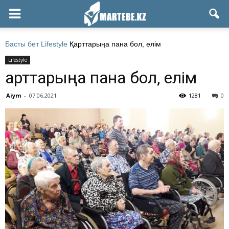
Басты бет
Lifestyle
Қарттарыңа пана бол, елім
Lifestyle
Қарттарыңа пана бол, елім
Aiym
-
07.06.2021
1281
0