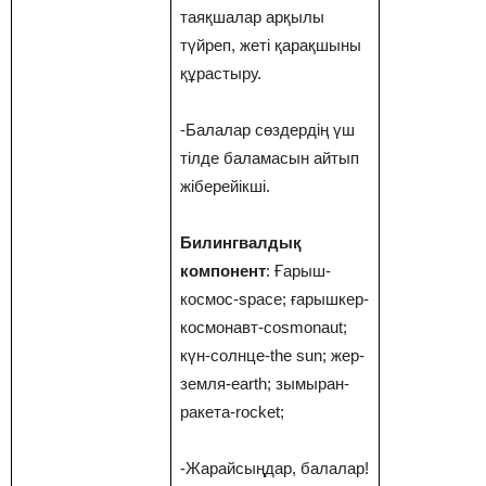
таяқшалар арқылы
түйреп, жеті қарақшыны
құрастыру.
-Балалар сөздердің үш
тілде баламасын айтып
жіберейікші.
Билингвалдық
компонент
: Ғарыш-
космос-space; ғарышкер-
космонавт-cosmonaut;
күн-солнце-the sun; жер-
земля-earth; зымыран-
ракета-rocket;
-Жарайсыңдар, балалар!