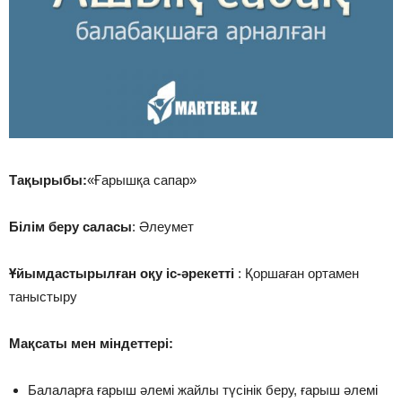
Тақырыбы:
«Ғарышқа сапар»
Білім беру саласы
: Әлеумет
Ұйымдастырылған оқу іс-әрекетті
: Қоршаған ортамен
таныстыру
Мақсаты мен міндеттері:
Балаларға ғарыш әлемі жайлы түсінік беру, ғарыш әлемі