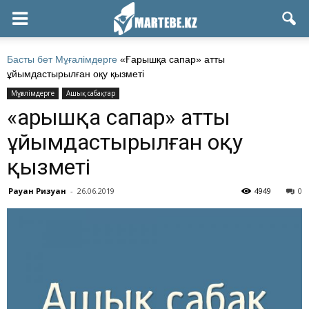
Басты бет
Мұғалімдерге
«Ғарышқа сапар» атты
ұйымдастырылған оқу қызметі
Мұғалімдерге
Ашық сабақтар
«Ғарышқа сапар» атты
ұйымдастырылған оқу
қызметі
Рауан Ризуан
-
26.06.2019
4949
0