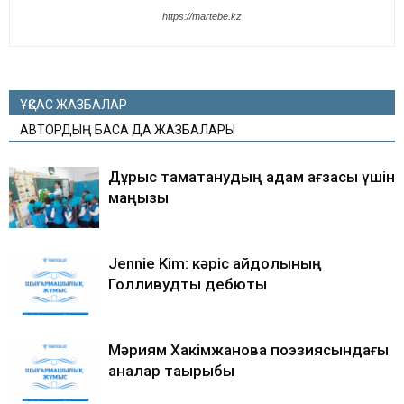
https://martebe.kz
ҰҚСАС ЖАЗБАЛАР
АВТОРДЫҢ БАСҚА ДА ЖАЗБАЛАРЫ
Дұрыс тамақтанудың адам ағзасы үшін
маңызы
Jennie Kim: кәріс айдолының
Голливудтық дебюты
Мәриям Хакімжанова поэзиясындағы
аналар тақырыбы