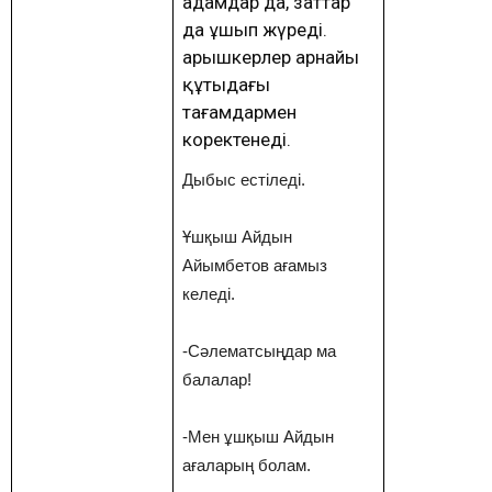
адамдар да, заттар
да ұшып жүреді.
Ғарышкерлер арнайы
құтыдағы
тағамдармен
коректенеді.
Дыбыс естіледі.
Ұшқыш Айдын
Айымбетов ағамыз
келеді.
-Сәлематсыңдар ма
балалар!
-Мен ұшқыш Айдын
ағаларың болам.