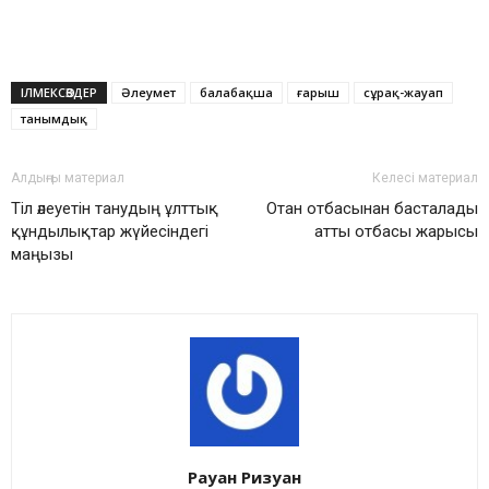
ІЛМЕКСӨЗДЕР
Әлеумет
балабақша
ғарыш
сұрақ-жауап
танымдық
Алдыңғы материал
Келесі материал
Тіл әлеуетін танудың ұлттық
Отан отбасынан басталады
құндылықтар жүйесіндегі
атты отбасы жарысы
маңызы
Рауан Ризуан