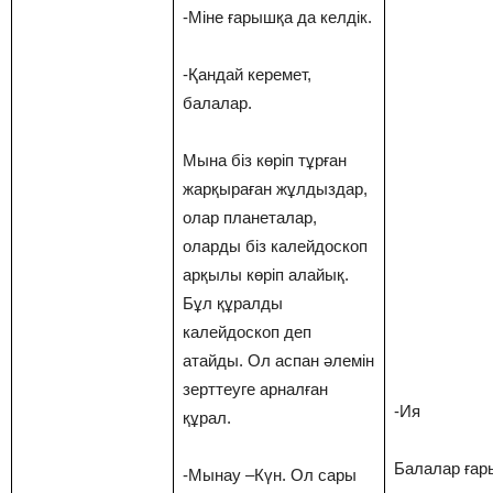
-Міне ғарышқа да келдік.
-Қандай керемет,
балалар.
Мына біз көріп тұрған
жарқыраған жұлдыздар,
олар планеталар,
оларды біз калейдоскоп
арқылы көріп алайық.
Бұл құралды
калейдоскоп деп
атайды. Ол аспан әлемін
зерттеуге арналған
-Ия
құрал.
Балалар ға
-Мынау –Күн. Ол сары