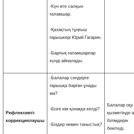
-Күн өте салқын
ғаламшар.
-Қазақтың тұңғыш
ғарышкері Юрий Гагарин.
-Барлық ғаламшарлар
күнді айналады.
-Балалар сендерге
ғарышқа барған ұнады
ма?
Балалар оқу
-Бізге кім қонаққа келді?
Рефлексивті-
қызметінде а
коррекциялаушы
білімдерін
-Біздер немен таныстық?
бекітеді.