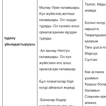
Талғат, Айды
Мынау-Уран ғаламшары.
ағамда
Күн жүйесінің жетінші
ғаламшары. Ол газдан
Болып келді
тұрады. Ол күннен алыс
ғарышта
орналасқаннан мұздан
Таңқалдыры
Іздену
тұрады.
қазағым
ұйымдастырушы
Тағы ұшса ғо
-Ал мынау-Нептун
Марсқа.
ғаламшары. Ол күн
Сұлтан:
жүйесінен өте алыс
орналасқан ғаламшар.
Көк аспанға
ұшамын
Бұл планеталар бәрі
Ұшқыш бола
күнді айналып жүреді.
баламын
Соңынан ер
-Балалар біздер
ағаның
калейдоскоп арқылы