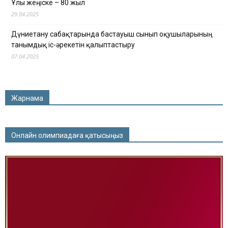
Ұлы жеңіске – 80 жыл
29.04.2025
Дүниетану сабақтарында бастауыш сынып оқушыларының
танымдық іс-әрекетін қалыптастыру
07.04.2025
Жарнама
Онлайн олимпиадаға қатысыңыз