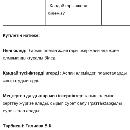
-Қандай ғарышкерді
білеміз?
Күтілетін нәтиже:
Нені біледі
: Ғарыш әлемін және ғарышкер жайында және
олмамандықтуралы біледі.
Қандай түсініктерді игерді
: Аспан әлеміндегі планеталарды
ажыратудыигерді.
Меңгерген дағдылар мен іскерліктер:
ғарыш әлеміне
зерттеу жүргізе алады, сырып сурет салу (граттаж)арқылы
сурет сала алады.
Тәрбиеші: Галиева Б.К.