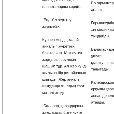
Ер ғарышкер
планеталарды көрдік.
ағаның
-Енді біз зерттеу
Ғарышкердің
жүргізейік.
әңгімесін қы
тыңдайды.
Күннен жердің қалай
айналып жүретінін
Балалар ға
бақылайық. Мынау күн
ұшуға
жарқырап сәулесін
қызығушылы
шашып тұр. Ал жер күнді
танытады.
жылына бір рет айналып
шығады. Жер айналып
Калейдоскоп
шыққанда жылдың төрт
арқылы қара
мезгілі өтеді.
аспан денел
атайды.
-Балалар, қараңдаршы
жұлдыздар бізге нүкте