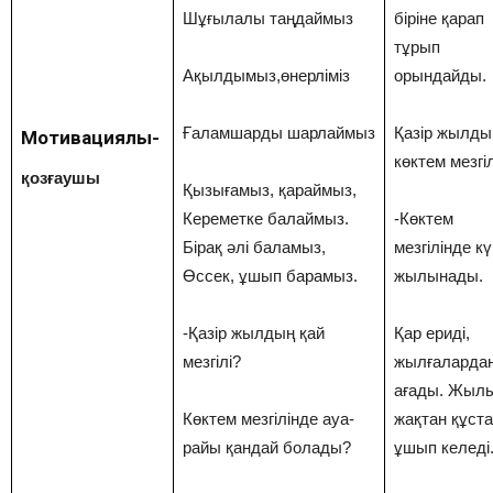
Шұғылалы таңдаймыз
біріне қарап
тұрып
Ақылдымыз,өнерліміз
орындайды.
Ғаламшарды шарлаймыз
Қазір жылды
Мотивациялық-
көктем мезгіл
қозғаушы
Қызығамыз, қараймыз,
Кереметке балаймыз.
-Көктем
Бірақ әлі баламыз,
мезгілінде к
Өссек, ұшып барамыз.
жылынады.
-Қазір жылдың қай
Қар ериді,
мезгілі?
жылғалардан
ағады. Жыл
Көктем мезгілінде ауа-
жақтан құст
райы қандай болады?
ұшып келеді