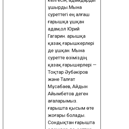
ұшырды.Мына
суреттегі ең алғаш
ғарышқа ұшқан
адам,ол Юрий
Гагарин. Ғарышқа
қазақ ғарышкерлері
де ұшқан. Мына
суретте өзіміздің
қазақ ғарышерлері —
Тоқтар Әубәкіров
және Талғат
Мұсабаев, Айдын
Айымбетов деген
ағаларымыз.
ғарышта қысым өте
жоғары болады.
Сондықтан ғарышта