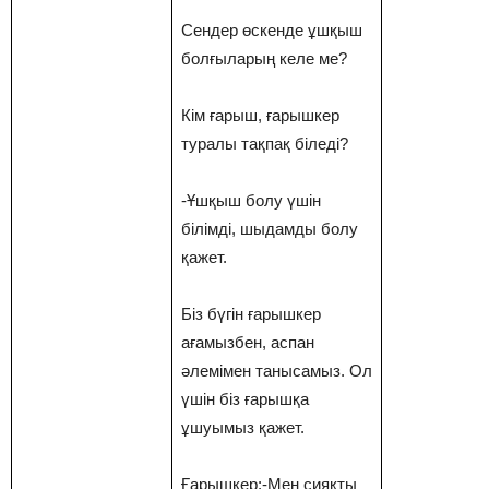
Сендер өскенде ұшқыш
болғыларың келе ме?
Кім ғарыш, ғарышкер
туралы тақпақ біледі?
-Ұшқыш болу үшін
білімді, шыдамды болу
қажет.
Біз бүгін ғарышкер
ағамызбен, аспан
әлемімен танысамыз. Ол
үшін біз ғарышқа
ұшуымыз қажет.
Ғарышкер:-Мен сияқты