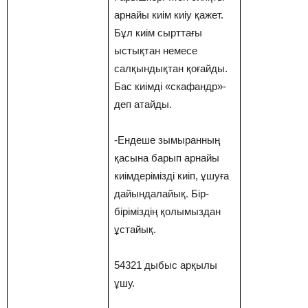
арнайы киім киіу қажет.
Бұл киім сырттағы
ыстықтан немесе
салқындықтан қоғайды.
Бас киімді «скафандр»-
деп атайды.
-Ендеше зымыранның
қасына барып арнайы
киімдерімізді киіп, ұшуға
дайындалайық. Бір-
біріміздің қолымыздан
ұстайық.
54321 дыбыс арқылы
ұшу.