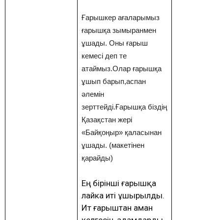
Ғарышкер ағаларымыз
ғарышқа зымыранмен
ұшады. Оны ғарыш
кемесі деп те
атаймыз.Олар ғарышқа
ұшып барып,аспан
әлемін
зерттейді.Ғарышқа біздің
Қазақстан жері
«Байқоңыр» қаласынан
ұшады. (макетінен
қарайды)
Ең бірінші ғарышқа
лайка иті ұшырылды.
Ит ғарыштан аман
келгесін, адамдарды