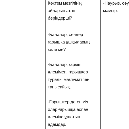
Көктем мезгілінің
-Наурыз, сәу
айларын атап
мамыр.
беріңдерші?
-Балалар, сендер
ғарышқа ұшқыларың
келе ме?
-Балалар, ғарыш
әлемімен, ғарышкер
туралы мағлұматпен
танысайық.
-Ғарышкер дегеніміз
олар ғарышқа,аспан
әлеміне ұшатын
адамдар.