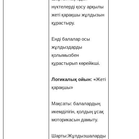
нүктелерді қосу арқылы
жеті қарақшы жұлдызын
құрастыру.
Енді балалар осы
жұлдыздарды
қолымызбен
құрастырып көрейікші.
Логикалық ойын: «
Жеті
қарақшы»
Мақсаты: балалардың
икемділігін, қолдың ұсақ
моторикасын дамыту.
Шарты:Жұлдызшаларды