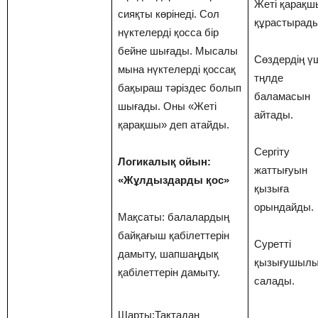
Жеті қарақ
сияқты көрінеді. Сол
құрастырады
нүктелерді қосса бір
бейне шығады. Мысалы
Сөздердің ү
мына нүктелерді қоссақ
тңлде
бақыраш тәріздес болып
баламасын
шығады. Оны «Жеті
айтады.
қарақшы» деп атайды.
Сергіту
Логикалық ойын:
жаттығуын
«Жұлдыздарды қос»
қызыға
орындайды.
Мақсаты: балалардың
байқағыш қабілеттерін
Суретті
дамыту, шапшаңдық
қызығушылы
қабілеттерін дамыту.
салады.
Шарты:Тақтадан