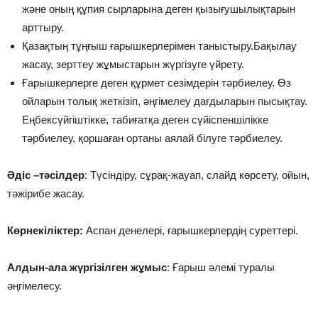
және оның құпия сырларына деген қызығушылықтарын
арттыру.
Қазақтың тұңғыш ғарышкерлерімен таныстыру.Бақылау
жасау, зерттеу жұмыстарын жүргізуге үйрету.
Ғарышкерлерге деген құрмет сезімдерін тәрбиелеу. Өз
ойларын толық жеткізіп, әңгімелеу дағдыларын пысықтау.
Еңбексүйгіштікке, табиғатқа деген сүйіспеншілікке
тәрбиелеу, қоршаған ортаны аялай білуге тәрбиелеу.
Әдіс –тәсілдер
: Түсіндіру, сұрақ-жауап, слайд көрсету, ойын,
тәжірибе жасау.
Көрнекіліктер:
Аспан денелері, ғарышкерлердің суреттері.
Алдын-ала жүргізілген жұмыс
: Ғарыш әлемі туралы
әңгімелесу.