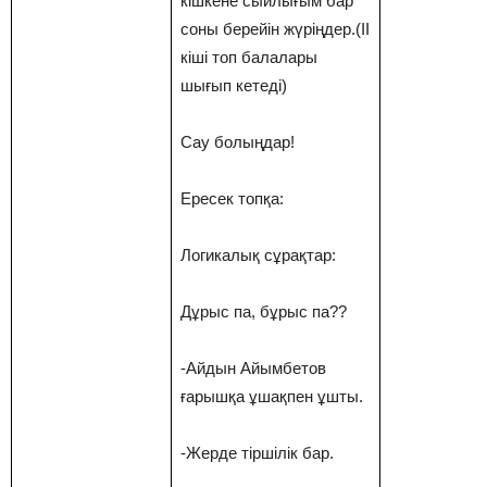
кішкене сыйлығым бар
соны берейін жүріңдер.(II
кіші топ балалары
шығып кетеді)
Сау болыңдар!
Ересек топқа:
Логикалық сұрақтар:
Дұрыс па, бұрыс па??
-Айдын Айымбетов
ғарышқа ұшақпен ұшты.
-Жерде тіршілік бар.