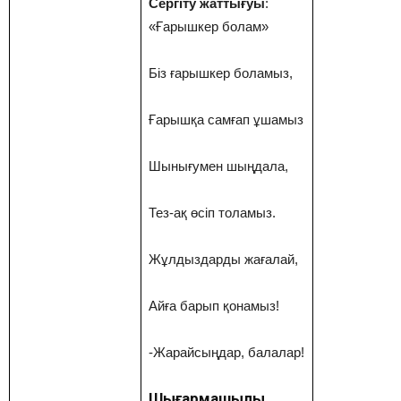
Сергіту жаттығуы
:
«Ғарышкер болам»
Біз ғарышкер боламыз,
Ғарышқа самғап ұшамыз
Шынығумен шыңдала,
Тез-ақ өсіп толамыз.
Жұлдыздарды жағалай,
Айға барып қонамыз!
-Жарайсыңдар, балалар!
Шығармашылық