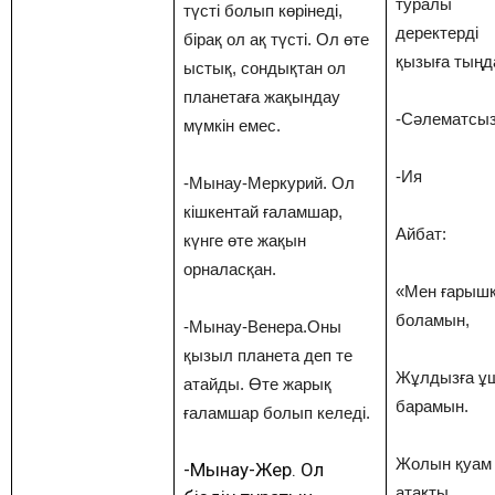
туралы
түсті болып көрінеді,
деректерді
бірақ ол ақ түсті. Ол өте
қызыға тыңд
ыстық, сондықтан ол
планетаға жақындау
-Сәлематсыз
мүмкін емес.
-Ия
-Мынау-Меркурий. Ол
кішкентай ғаламшар,
Айбат:
күнге өте жақын
орналасқан.
«Мен ғарыш
боламын,
-Мынау-Венера.Оны
қызыл планета деп те
Жұлдызға ұ
атайды. Өте жарық
барамын.
ғаламшар болып келеді.
Жолын қуам
-Мынау-Жер. Ол
атақты