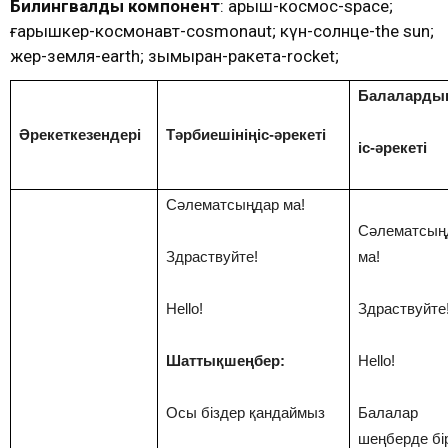
Билингвалдық компонент
: Ғарыш-космос-space;
ғарышкер-космонавт-cosmonaut; күн-солнце-the sun;
жер-земля-earth; зымыран-ракета-rocket;
Балаларды
Әрекеткезендері
Тәрбиешініңіс-әрекеті
іс-әрекеті
Сәлематсыңдар ма!
Сәлематсың
Здраствуйте!
ма!
Hello!
Здраствуйте
Шаттықшеңбер:
Hello!
Осы біздер қандаймыз
Балалар
шеңберде бі