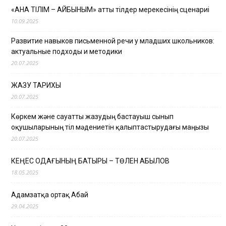
«АНА ТІЛІМ – АЙБЫНЫМ» атты тілдер мерекесінің сценариі
10.09.2025
Развитие навыков письменной речи у младших школьников:
актуальные подходы и методики
20.07.2025
ЖАЗУ ТАРИХЫ
20.07.2025
Көркем және сауатты жазудың бастауыш сынып
оқушыларының тіл мәдениетін қалыптастырудағы маңызы
20.07.2025
КЕҢЕС ОДАҒЫНЫҢ БАТЫРЫ – ТӨЛЕН ҚАБЫЛОВ
18.05.2025
Адамзатқа ортақ Абай
29.04.2025