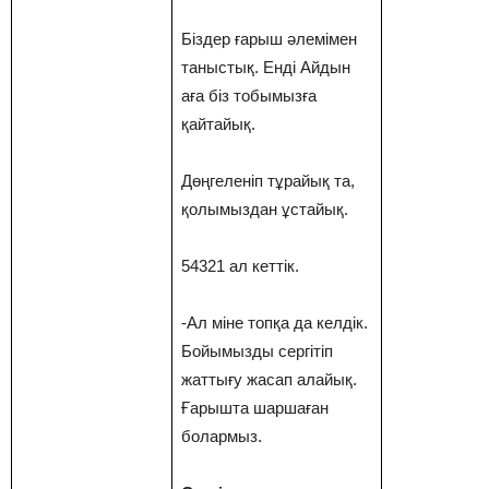
Біздер ғарыш әлемімен
таныстық. Енді Айдын
аға біз тобымызға
қайтайық.
Дөңгеленіп тұрайық та,
қолымыздан ұстайық.
54321 ал кеттік.
-Ал міне топқа да келдік.
Бойымызды сергітіп
жаттығу жасап алайық.
Ғарышта шаршаған
болармыз.