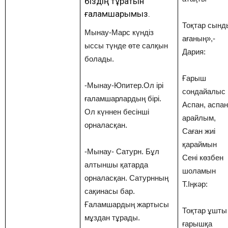
біздің тұратын
ғаламшарымыз.
Тоқтар сынд
Мынау-Марс күндіз
ағаның»,-
ыссы түнде өте салқын
Дария:
болады.
Ғарыш
-Мынау-Юпитер.Ол ірі
сондайалыс 
ғаламшарлардың бірі.
Аспан, аспан
Ол күннен бесінші
арайлым,
орналасқан.
Саған жиі
қараймын
-Мынау- Сатурн. Бұл
Сені көзбен
алтыншы қатарда
шоламын
орналасқан. Сатурнның
Т.Іңкәр:
сақинасы бар.
Ғаламшардың жартысы
Тоқтар ұшты
мұздан тұрады.
ғарышқа