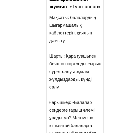
жұмыс:
«Түнгі аспан»
Мақсаты: балалардың
шығармашалық
қабілеттерін, қиялын
дамыту.
Шарты: Қара гуашьпен
боялған картонды сырып
сурет салу арқылы
жұлдыздарды, күнді
салу.
Ғарышкер: -Балалар
сендерге ғарыш әлемі
ұнады ма? Мен мына
кішкентай балаларға