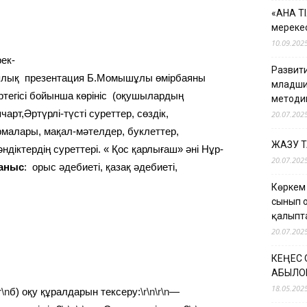
«АНА Т
мерекес
10.09.202
рек-
Развити
ялық презентация Б.Момышұлы өмірбаяны
младши
тегісі бойынша көрініс (оқушылардың
методи
т,Әртүрлі-түсті суреттер, сөздік,
20.07.202
алары, мақал-мәтелдер, буклеттер,
ЖАЗУ 
діктердің суреттері. « Қос қарлығаш» әні Нұр-
20.07.202
аныс
: орыс әдебиеті, қазақ әдебиеті,
Көркем
сынып 
қалыпт
20.07.202
КЕҢЕС
ҚАБЫЛО
18.05.202
r\n
б) оқу құралдарын тексеру:
\r\n\r\n
—