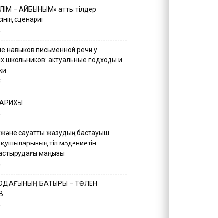
ІЛІМ – АЙБЫНЫМ» атты тілдер
інің сценариі
5
е навыков письменной речи у
х школьников: актуальные подходы и
ки
5
ТАРИХЫ
5
 және сауатты жазудың бастауыш
оқушыларының тіл мәдениетін
астырудағы маңызы
5
 ОДАҒЫНЫҢ БАТЫРЫ – ТӨЛЕН
В
5