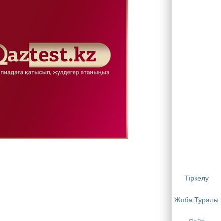
Тіркелу
Жоба Туралы