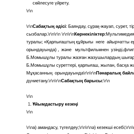
сөйлесуге үйрету.
\r\n
\r\n
Сабақтың әдісі
: Баяндау, сұрақ-жауап, сурет, ті
сызбалар.
\r\n\r\n
\r\n\r\n
Көрнекіліктер
:Мультимеди
туралы; «Қарлығаштың құйрығы неге айыр»атты ер
орындауында) , және мультфильмнен узінді,флипчар
Б.Момышұлы туралы жазған жазушылардың шығарм
Б.Момышұлы суреттері, қарлығаш, жылан, басқа жән
Мұқасанның орындауында
\r\n\r\n
Пәнаралық байл
дүниетану.
\r\n\r\n
Сабақтың барысы:
\r\n
\r\n
Ұйымдастыру кезеңі
\r\n
\r\n
а) амандасу, түгелдеу;
\r\n\r\n
ә) кезекші есебі;
\r\n\