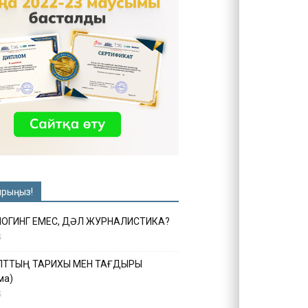
ырыңыз!
ЛОГИНГ ЕМЕС, ДӘЛ ЖУРНАЛИСТИКА?
6
ҰЛТТЫҢ ТАРИХЫ МЕН ТАҒДЫРЫ
ма)
5