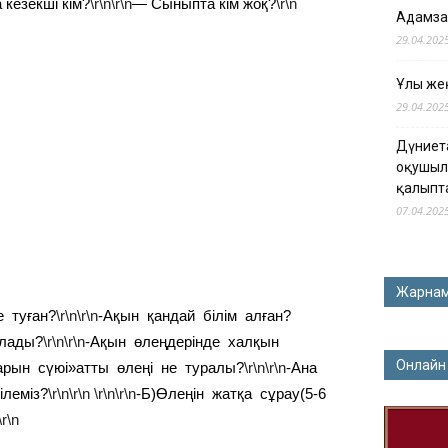
 кезекші кім?
\r\n\r\n
— Сыныпта кім жоқ?
\r\n
Адамза
29.04.202
Ұлы жең
29.04.202
Дүниет
оқушыл
қалыпт
07.04.202
Жарна
е туған?
\r\n\r\n
-Ақын қандай білім алған?
алады?
\r\n\r\n
-Ақын өлеңдерінде халқын
Онлайн
рын сүюі»атты өлеңі не туралы?
\r\n\r\n
-Ана
леміз?
\r\n\r\n
\r\n\r\n
-Б)Өлеңін жатқа сұрау(5-6
\r\n