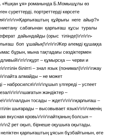
з. «Ұшқан ұя» романында Б.Момышұлы өз
еген суреттерді, портреттерді көрсете
ия
\r\n\r\n
«Қарлығаштың құйрығы неге айыр?»
үниетану сабағынан қарлығаш құсы туралы
еферат дайындайды (орыс тілінде)
\r\n\r\n
-
рлығаш боп ұшайық!
\r\n\r\n
Жер әлемді құшаққа
қымас бұрын, мына тақтадағы сөздіктермен
ведливый
\r\n\r\n
құрт – құмырсқа — черви и
n\r\n
тілін біліпті – знал язык (понимал)
\r\n\r\n
жау
n\r\n
айта алмайды – не может
ді – набросился
\r\n\r\n
ұшып үлгереді – успеет
резал
\r\n\r\n
шағатын жәндіктер –
ие
\r\n\r\n
алдын тосады – ждет
\r\n\r\n
қарлығаш –
n
тілін шығарады – высовывает язык
\r\n\r\n
менің
амая вкусная кровь
\r\n\r\n
айтқаның болсын –
n\r\n
2 рет оқып, бірнеше оқушыға оқытады.
 неліктен қарлығаштың ұясын бұзбайтынын, өте