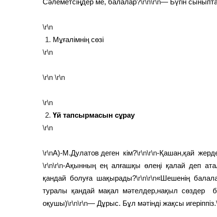
Сәлеметсіңдер ме, балалар?
\r\n\r\n
— Бүгін сыныпта
\r\n
Мұғалімнің сөзі
\r\n
\r\n
\r\n
\r\n
Үй тапсырмасын сұрау
\r\n
\r\n
А)-М.Дулатов деген кім?
\r\n\r\n
-Қашан,қай жерд
\r\n\r\n
-Ақынның ең алғашқы өлеңі қалай деп ат
қандай болуға шақырады?
\r\n\r\n
«Шешенің балала
туралы қандай мақал мәтелдер,нақыл сөздер бі
оқушы)
\r\n\r\n
— Дұрыс. Бұл мәтінді жақсы игеріппіз.