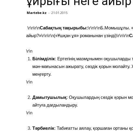
құйрығы неге айыр
Martebe.kz
-
21.01.2015
\r\n\r\n
Сабақтың тақырыбы:
\r\n\r\n
Б.Момышұлы. «
айыр?»
\r\n\r\n
(«Ұшқан ұя» романынан үзінді)
\r\n\r\n
С
\r\n
Білімділік
: Ертегінің мазмұнымен оқушыларды т
мән-мағынасын ажырату, сөздік қорын молайту. 
меңгерту.
\r\n
Дамытушылық
: Оқушылардың сөздік қорын мол
айтуға дағдыландыру.
\r\n
Тәрбиелік
: Табиғатты аялау, қоршаған ортаны қо