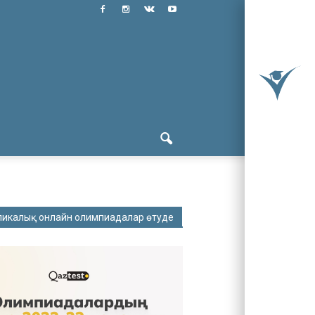
ликалық онлайн олимпиадалар өтуде