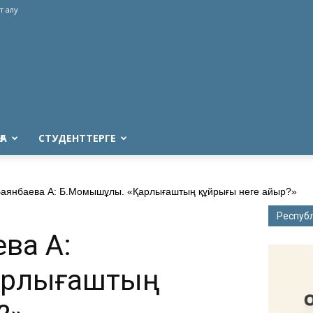
т алу
ҒА
СТУДЕНТТЕРГЕ
Баянбаева А: Б.Момышұлы. «Қарлығаштың құйрығы неге айыр?»
Респуб
ева А:
арлығаштың