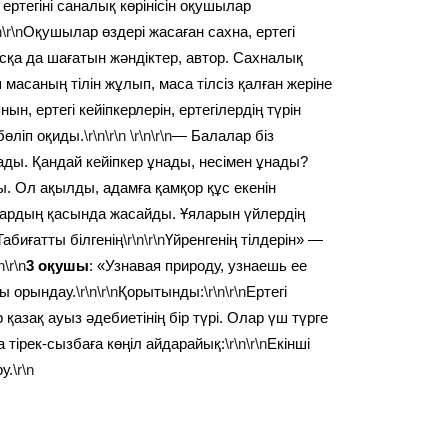
ертегіні саналық көрінісін оқушылар
n\r\n
Оқушылар өздері жасаған сахна, ертегі
сқа да шағатын жәндіктер, автор. Сахналық
ш масаның тілін жұлып, маса тілсіз қалған жеріне
, ертегі кейіпкерлерін, ертегілердің түрін
бөліп оқиды.
\r\n\r\n
\r\n\r\n
— Балалар біз
ұнады. Қандай кейіпкер ұнады, несімен ұнады?
ы. Ол ақылды, адамға қамқор құс екенін
ардың қасында жасайды. Ұяларын үйлердің
абиғатты білгенің
\r\n\r\n
Үйренгенің тілдерін» —
n\r\n
3 оқушы
: «Узнавая природу, узнаешь ее
ы орындау.
\r\n\r\n
Қорытынды:
\r\n\r\n
Ертегі
 қазақ ауыз әдебиетінің бір түрі. Олар үш түрге
 тірек-сызбаға көңіл айдарайық:
\r\n\r\n
Екінші
у.
\r\n