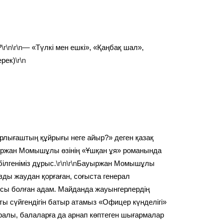
?
\r\n\r\n
— «Түлкі мен ешкі», «Қаңбақ шал»,
ерек)
\r\n
Қарлығаштың құйрығы неге айыр?» деген қазақ
уыржан Момышұлы өзінің «Ұшқан ұя» романында
ілгеніміз дұрыс.
\r\n\r\n
Бауыржан Момышұлы
ды жаудан қорғаған, соғыста генерал
сы болған адам. Майданда жауынгерлердің
ты сүйгендігін батыр атамыз «Офицер күнделігі»
алы, балаларға да арнап көптеген шығармалар