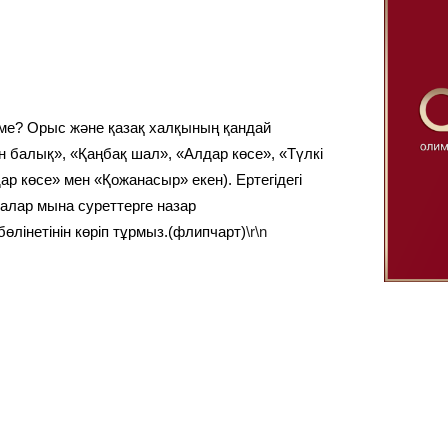
 ме? Орыс және қазақ халқының қандай
 балық», «Қаңбақ шал», «Алдар көсе», «Түлкі
ар көсе» мен «Қожанасыр» екен). Ертегідегі
алар мына суреттерге назар
бөлінетінін көріп тұрмыз.(флипчарт)
\r\n