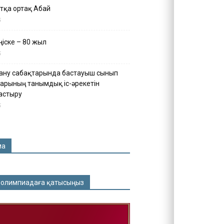
тқа ортақ Абай
5
іске – 80 жыл
5
ану сабақтарында бастауыш сынып
арының танымдық іс-әрекетін
астыру
5
ма
 олимпиадаға қатысыңыз