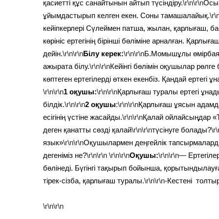
қасиетті құс санайтынын айтып түсіндіру.
\r\n\r\n
Осы 
ұйымдастырып келген екен. Соны тамашалайық.
\r\
кейіпкерлері Сүлеймен патша, жылан, қарлығаш, ба
көрініс ертегінің бірінші бөліміне арналған. Қарлыға
дейін.
\r\n\r\n
Білу керек:
\r\n\r\n
Б.Момышұлы өмірбаянын
ажырата білу.
\r\n\r\n
Кейінгі бөлімін оқушылар рөлге 
көптеген ертегілерді өткен екенбіз. Қандай ертегі 
\r\n\r\n
1 оқушы:
\r\n\r\n
Қарлығаш туралы ертегі ұнад
білдік.
\r\n\r\n
2 оқушы
:
\r\n\r\n
Қарлығаш ұясын адамд
есігінің үстіне жасайды.
\r\n\r\n
Қалай ойлайсыңдар «Т
деген қанатты сөзді қалай
\r\n\r\n
түсінуге болады?
\r\
язык»
\r\n\r\n
Оқушылармен деңгейлік тапсырмалард
дегеніміз не?
\r\n\r\n
\r\n\r\n
Оқушы:
\r\n\r\n
— Ертегілер
бөлінеді. Бүгінгі тақырып бойынша, қорытындылауға
тірек-сізба, қарлығаш туралы.
\r\n\r\n
-Кестені толтыр
\r\n
\r\n