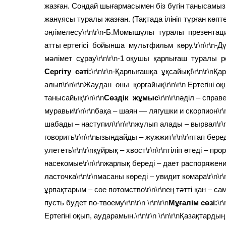
жазған. Сондай шығармасымен біз бүгін танысамы
жанұясы туралы жазған. (Тақтада ілініп тұрған көпт
әңгімелесу
\r\n\r\n
-Б.Момышұлы туралы презентац
атты ертегісі бойынша мультфильм көру.
\r\n\r\n
-Д
мәлімет сұрау
\r\n\r\n
-1 оқушы қарлығаш туралы р
Сергіту сәті:
\r\n\r\n
-Қарлығашқа ұқсайық!
\r\n\r\n
Қа
алып
\r\n\r\n
Жаудан оны қорғайық
\r\n\r\n
Ертегіні о
танысайық
\r\n\r\n
Сөздік жұмыс
\r\n\r\n
әділ – спра
муравьи
\r\n\r\n
бақа – шаян — лягушки и скорпион
\r\
шабады – наступил
\r\n\r\n
жұлып алады – вырвал
\r\
говорить
\r\n\r\n
ызыңдайды – жужжит
\r\n\r\n
тап бере
улететь
\r\n\r\n
құйрық – хвост
\r\n\r\n
тіліп өтеді – про
насекомые
\r\n\r\n
жарлық береді – дает распоряжен
ласточка
\r\n\r\n
масаны көреді – увидит комара
\r\n\r\
ұрпақтарым – сое потомство
\r\n\r\n
ең тәтті қан – с
пусть будет по-твоему
\r\n\r\n
\r\n\r\n
Мұғалім сөзі:
\r\
Ертегіні оқып, аударамын.
\r\n\r\n
\r\n\r\n
Қазақтардың