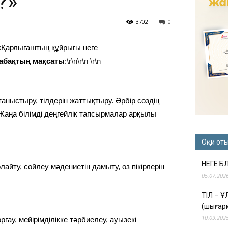
?»
3702
0
Қарлығаштың құйрығы неге
абақтың мақсаты
:
\r\n\r\n
\r\n
аныстыру, тілдерін жаттықтыру. Әрбір сөздің
Жаңа білімді деңгейлік тапсырмалар арқылы
Оқи от
НЕГЕ Б
айту, сөйлеу мәдениетін дамыту, өз пікірлерін
05.07.202
ТІЛ – 
(шығар
10.09.202
рғау, мейірімділікке тәрбиелеу, ауызекі