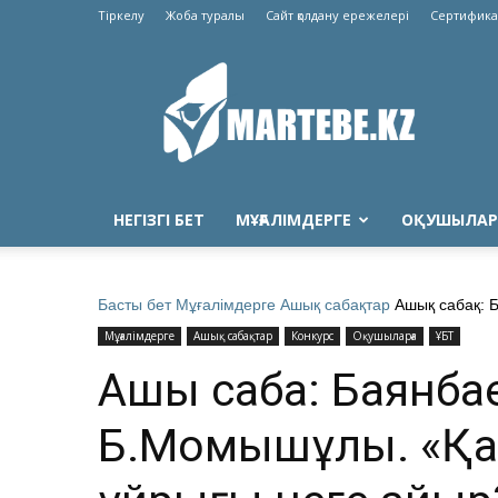
Тіркелу
Жоба туралы
Сайт қолдану ережелері
Сертифика
Martebe.kz
білім
сайты
НЕГІЗГІ БЕТ
МҰҒАЛІМДЕРГЕ
ОҚУШЫЛАР
Басты бет
Мұғалімдерге
Ашық сабақтар
Ашық сабақ: 
Мұғалімдерге
Ашық сабақтар
Конкурс
Оқушыларға
ҰБТ
Ашық сабақ: Баянба
Б.Момышұлы. «Қ