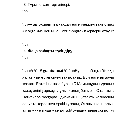
Тұрмыс-салт ертегілері.
\r\n
\r\n
— Біз 5-сыныпта қандай ертегілермен таныстық
«Мақта қыз бен мысық»
\r\n\r\n
(Кейіпкерлерін атау к
\r\n
Жаңа сабақты түсіндіру:
\r\n
\r\n
\r\n\r\n
Мұғалім сөзі:
\r\n\r\n
Бүгінгі сабақта біз «
халқының ертегісімен танысайық. Бұл ертегіні Ба
жазған. Ертегіні өтпес бұрын Б.Момышұлы туралы б
қазақ елінің ардақты ұлы, халық батыры. Отанымыз
Панфилов басқарған дивизияның атақты қолбасшы
соғыста көрсеткен ерлігі туралы, Отанын қаншалық
атты жинағында жазған. Б.Момышұлының соғыс тур