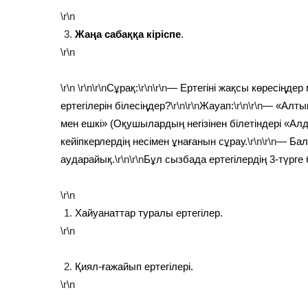
\r\n
Жаңа сабаққа кіріспе
.
\r\n
\r\n
\r\n\r\n
Сұрақ:
\r\n\r\n
— Ертегіні жақсы көресіңдер
ертегілерін білесіңдер?
\r\n\r\n
Жауап:
\r\n\r\n
— «Алтын
мен ешкі» (Оқушылардың негізінен білетіндері «Алд
кейіпкерлердің несімен ұнағанын сұрау.
\r\n\r\n
— Бал
аударайық.
\r\n\r\n
Бұл сызбада ертегілердің 3-түрге 
\r\n
Хайуанаттар туралы ертегілер.
\r\n
Қиял-ғажайып ертегілері.
\r\n