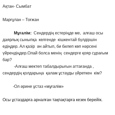
Ақтан- Сымбат
Марғұлан – Тоғжан
Мұғалім:
Сендердің естеріңде ме, алғаш осы
даярлық сыныпқа келгенде кішкентай бүлдіршін
едіңдер. Ал қазір ән айтып, би билеп көп нәрсені
үйрендіңдер.Олай болса менің сендерге қояр сұрағым
бар?
-Алғаш мектеп табалдырығын аттағанда ,
сендердің қолдарыңа қалам ұстауды үйреткен кім?
-Ол әрине ұстаз «мұғалім»
Осы ұстаздарға арналған тақпақтарға кезек берейік.