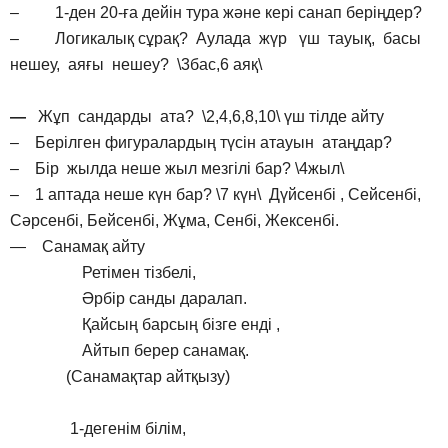
– 1-ден 20-ға дейін тура және кері санап беріңдер?
– Логикалық сұрақ? Аулада жүр үш тауық, басы
нешеу, аяғы нешеу? \3бас,6 аяқ\
—
Жұп сандарды ата? \2,4,6,8,10\ үш тілде айту
– Берілген фигуралардың түсін атауын атаңдар?
– Бір жылда неше жыл мезгілі бар? \4жыл\
– 1 аптада неше күн бар? \7 күн\ Дүйсенбі , Сейсенбі,
Сәрсенбі, Бейсенбі, Жұма, Сенбі, Жексенбі.
— Санамақ айту
Ретімен тізбелі,
Әрбір санды даралап.
Қайсың барсың бізге енді ,
Айтып берер санамақ.
(Санамақтар айтқызу)
1-дегенім білім,