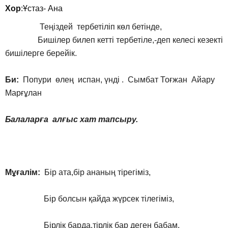
Хор
:Ұстаз- Ана
Теңіздей тербетіліп көл бетінде,
Бишілер билеп кетті тербетіле,-деп келесі кезекті
бишілерге берейік.
Би:
Попури өлең испан, үнді . Сымбат Тоғжан Айару
Марғұлан
Балаларға алғыс хат тапсыру
.
Мұғалім:
Бір ата,бір ананың тірегіміз,
Бір болсын қайда жүрсек тілегіміз,
Бірлік барда,тірлік бар деген бабам.