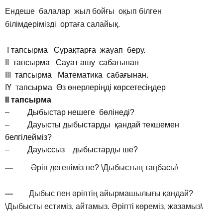
Ендеше балалар жыл бойғы оқып білген
білімдерімізді ортаға салайық.
І тапсырма Сұрақтарға жауап беру.
ІІ тапсырма Сауат ашу сабағынан
ІІІ тапсырма Математика сабағынан.
ІҮ тапсырма Өз өнерлеріңді көрсетесіңдер
ІІ тапсырма
– Дыбыстар нешеге бөлінеді?
– Дауысты дыбыстарды қандай текшемен
белгілейміз?
– Дауыссыз дыбыстарды ше?
—
Әріп дегеніміз не? \Дыбыстың таңбасы\
—
Дыбыс пен әріптің айырмашылығы қандай?
\Дыбысты естиміз, айтамыз. Әріпті көреміз, жазамыз\