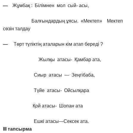
—
Жұмбақ : Білімнен мол сый- асы,
Балғындардың ұясы. «Мектеп» Мектеп
сөзін талдау
—
Төрт түліктің аталарын кім атап береді ?
Жылқы атасы- Қамбар ата,
Сиыр атасы — Зеңгібаба,
Түйе атасы- Ойсылқара
Қой атасы- Шопан ата
Ешкі атасы—Сексек ата.
III тапсырма