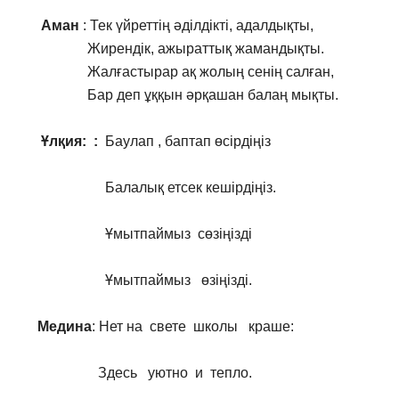
Аман
: Тек үйреттің әділдікті, адалдықты,
Жирендік, ажыраттық жамандықты.
Жалғастырар ақ жолың сенің салған,
Бар деп ұққын әрқашан балаң мықты.
Ұлқия: :
Баулап , баптап өсірдіңіз
Балалық етсек кешірдіңіз.
Ұмытпаймыз сөзіңізді
Ұмытпаймыз өзіңізді.
Медина
: Нет на свете школы краше:
Здесь уютно и тепло.