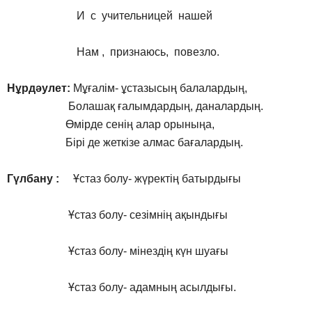
И с учительницей нашей
Нам , признаюсь, повезло.
Нұрдәулет:
Мұғалім- ұстазысың балалардың,
Болашақ ғалымдардың, даналардың.
Өмірде сенің алар орыныңа,
Бірі де жеткізе алмас бағалардың.
Гүлбану :
Ұстаз болу- жүректің батырдығы
Ұстaз болу- сезімнің ақындығы
Ұcтаз болу- мінездің күн шуағы
Ұстаз болу- адамның асылдығы.