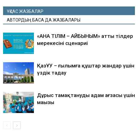
ҰҚСАС ЖАЗБАЛАР
АВТОРДЫҢ БАСҚА ДА ЖАЗБАЛАРЫ
«АНА ТІЛІМ – АЙБЫНЫМ» атты тілдер
мерекесінің сценариі
ҚазҰУ – ғылымға құштар жандар үшін
үздік таңдау
Дұрыс тамақтанудың адам ағзасы үшін
маңызы