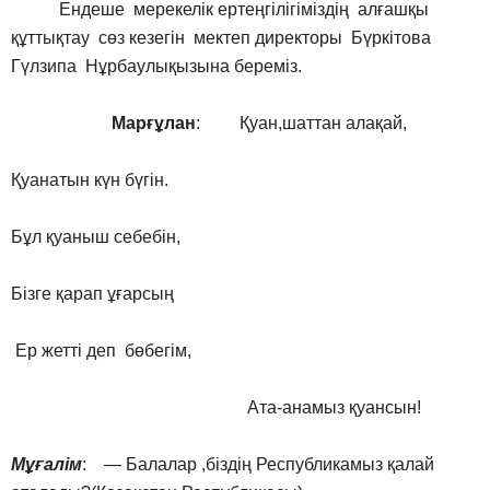
Ендеше мерекелік ертеңгілігіміздің алғашқы
құттықтау сөз кезегін мектеп директоры Бүркітова
Гүлзипа Нұрбаулықызына береміз.
Марғұлан
: Қуан,шаттан алақай,
Қуанатын күн бүгін.
Бұл қуаныш себебін,
Бізге қарап ұғарсың
Ер жетті деп бөбегім,
Ата-анамыз қуансын!
Мұғалім
: — Балалар ,біздің Республикамыз қалай