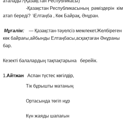
аталады?(Қазақстан Республикасы)
-Қазақстан Республикасының рәміздерін кім
атап береді? \Елтаңба , Көк Байрақ, Әнұран.
Мұғалім:
— Қазақстан-тәуелсіз мемлекет.Желбіреген
көк байрағы,айбынды Елтаңбасы,асқақтаған Әнұраны
бар.
Кезекті балалардың тақпақтарына берейік.
1
.Айтжан
Аспан түстес көгілдір,
Тік бұрышты матаның
Ортасында төгіп нұр
Күн жаяды шапағын