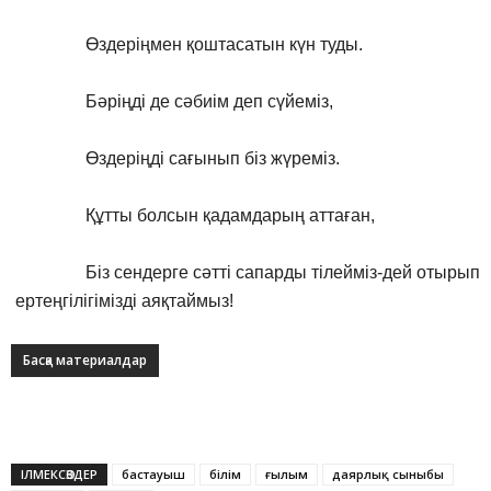
Өздеріңмен қоштасатын күн туды.
Бәріңді де сәбиім деп сүйеміз,
Өздеріңді сағынып біз жүреміз.
Құтты болсын қадамдарың аттаған,
Біз сендерге сәтті сапарды тілейміз-дей отырып
ертеңгілігімізді аяқтаймыз!
Басқа материалдар
ІЛМЕКСӨЗДЕР
бастауыш
білім
ғылым
даярлық сыныбы