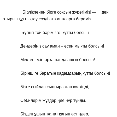
Бірлікпенен бірге соқсын жүрегіміз! — дей
отырып құттықтау сөзді ата аналарға береміз.
Бүгінгі той бәрімізге құтты болсын
Дендеріңіз сау аман – есен мықты болсын!
Мектеп есігі әрқашанда ашық болсын!
Біріншіге баратын қадамдарың құтты болсын!
Бізге сыйлап сыңғырлаған күлкіңді,
Сәбилерім жүздеріңде нұр тұнды.
Бізден ұшып, қанат қағып өстіңдер,