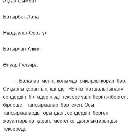
Ақтан-Сымбат
Батырбек-Лана
Нұрдәулет-Оразгүл
Батырлан-Ұлқия
Әнуар-Гүлзира
— Балалар менің қолымда сиқырлы қорап бар.
Сиқырлы қораптың ішінде «Білім патшалығынан»
сендердің білімдеріңізді тексеру үшін беріп жіберген,
бірнеше тапсырмалар бар екен. Осы
тапсырмаларды орындап , сендердің берген
жауаптарыңа қарап, мектепке даярлықтарыңды
тексереді.