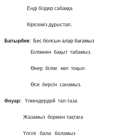
Енді біздер сабаққа
Кірісеміз дұрыстап.
Батырбек
: Бес болсын алар бағамыз
Білімнен бақыт табамыз.
Өнер білім көп тоқып
Өсе берсін санамыз.
Әнуар
: Үлкендердей тап-таза
Жазамыз бормен тақтаға
Үлгілі бала боламыз