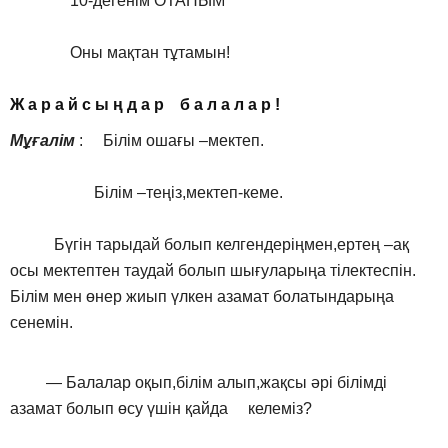
10-дегенім ОТАНЫМ
Оны мақтан тұтамын!
Ж а р а й с ы ң д а р б а л а л а р !
Мұғалім
: Білім ошағы –мектеп.
Білім –теңіз,мектеп-кеме.
Бүгін тарыдай болып келгендеріңмен,ертең –ақ
осы мектептен таудай болып шығуларыңа тілектеспін.
Білім мен өнер жиып үлкен азамат болатындарыңа
сенемін.
— Балалар оқып,білім алып,жақсы әрі білімді
азамат болып өсу үшін қайда келеміз?