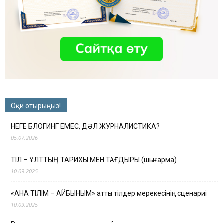
Оқи отырыңыз!
НЕГЕ БЛОГИНГ ЕМЕС, ДӘЛ ЖУРНАЛИСТИКА?
05.07.2026
ТІЛ – ҰЛТТЫҢ ТАРИХЫ МЕН ТАҒДЫРЫ (шығарма)
10.09.2025
«АНА ТІЛІМ – АЙБЫНЫМ» атты тілдер мерекесінің сценариі
10.09.2025