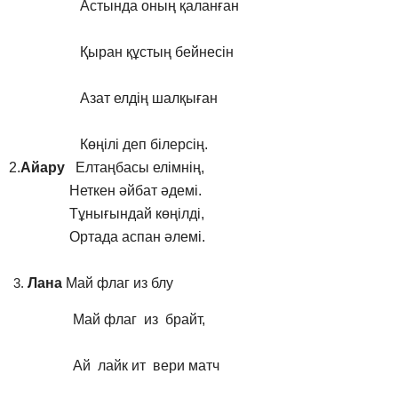
Астында оның қаланған
Қыран құстың бейнесін
Азат елдің шалқыған
Көңілі деп білерсің.
2.
Айару
Елтаңбасы елімнің,
Неткен әйбат әдемі.
Тұнығындай көңілді,
Ортада аспан әлемі.
Лана
Май флаг из блу
Май флаг из брайт,
Ай лайк ит вери матч