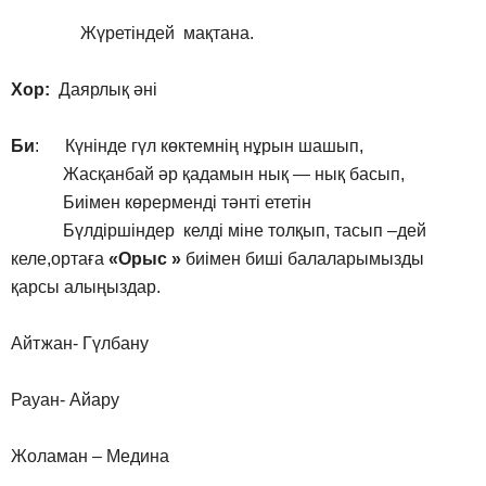
Жүретіндей мақтана.
Хор:
Даярлық әні
Би
: Күнінде гүл көктемнің нұрын шашып,
Жасқанбай әр қадамын нық — нық басып,
Биімен көрерменді тәнті ететін
Бүлдіршіндер келді міне толқып, тасып –дей
келе,ортаға
«Орыс »
биімен биші балаларымызды
қарсы алыңыздар.
Айтжан- Гүлбану
Рауан- Айару
Жоламан – Медина