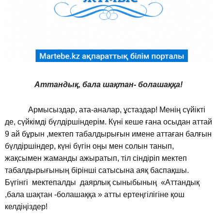
Аттандық, бала шақтан- болашаққа!
Армысыздар, ата-аналар, ұстаздар! Менің сүйікті
де, сүйкімді бүлдіршіндерім. Күні кеше ғана осыдан аттай
9 ай бұрын ,мектеп табалдырығын имене аттаған балғын
бүлдіршіндер, күні бүгін оңы мен солын танып,
жақсымен жаманды ажыратып, тіл сіндіріп мектеп
табалдырығының бірінші сатысына аяқ баспақшы.
Бүгінгі мектепалды даярлық сыныбының «Аттандық
,бала шақтан -болашаққа » атты ертеңгілігіне қош
келдіңіздер!