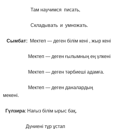
Там научимся писать,
Складывать и умножать.
Сымбат:
Мектеп — деген білім кені , жыр кені
Мектeп — деген ғылымның ең үлкені
Мектеп — деген тәрбиеші адамға.
Мeктеп — деген даналардың
мекені.
Гүлзира
: Нағыз білім ырыс бақ,
Дүниені тұр ұстап