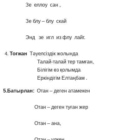
Зе еллоу сан ,
Зе блу – блу скай
Энд зе игл из флу лайг.
Тоғжан
Тәуелсіздік жолында
Талай-талай тер тамған,
Білігім өз қолымда
Еркіндігім Елтаңбам .
5.Батырлан:
Отан – деген атамекен
Отaн – деген туған жер
Отан – ана,
Отан – үлкен