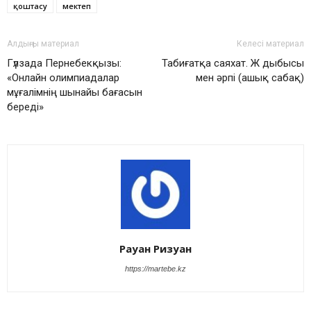
қоштасу
мектеп
Алдыңғы материал
Келесі материал
Гүлзада Пернебекқызы:
Табиғатқа саяхат. Ж дыбысы
«Онлайн олимпиадалар
мен әрпі (ашық сабақ)
мұғалімнің шынайы бағасын
береді»
Рауан Ризуан
https://martebe.kz