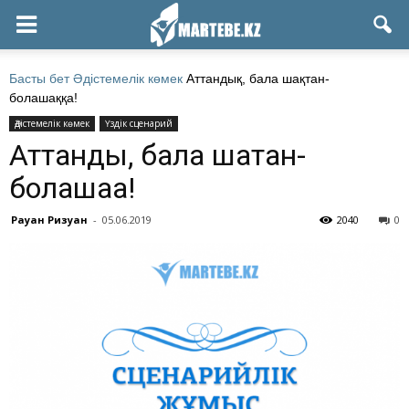
Басты бет
Әдістемелік көмек
Аттандық, бала шақтан-
болашаққа!
Әдістемелік көмек
Үздік сценарий
Аттандық, бала шақтан-
болашаққа!
Рауан Ризуан
-
05.06.2019
2040
0