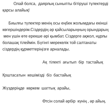
Олай болса, даярлық сыныпты бітіруші түлектерді
қарсы алайық!
Биылғы түлектер менің осы еңбек жолымдағы екінші
көгершіндерім.Сіздердің әр қайсыларыңның орындарың
мен үшін өте ерекше әрі қымбат. Сіздерге ақжол, нұрлы
болашақ тілеймін. Бүгінгі мерекелік той салтанаты
сіздердің құрметтеріңізге арналады.
Ақ тілекті ағытып бір тастайық
Қоштасатын кешімізді біз бастайық
Жүздеріңде көркем шаттық арайы,
Өтсін солай әрбір күнің , әр айың.