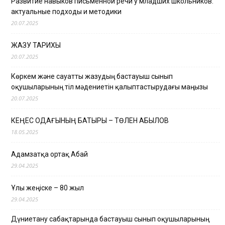
Развитие навыков письменной речи у младших школьников:
актуальные подходы и методики
20.07.2025
ЖАЗУ ТАРИХЫ
20.07.2025
Көркем және сауатты жазудың бастауыш сынып
оқушыларының тіл мәдениетін қалыптастырудағы маңызы
20.07.2025
КЕҢЕС ОДАҒЫНЫҢ БАТЫРЫ – ТӨЛЕН ҚАБЫЛОВ
18.05.2025
Адамзатқа ортақ Абай
29.04.2025
Ұлы жеңіске – 80 жыл
29.04.2025
Дүниетану сабақтарында бастауыш сынып оқушыларының