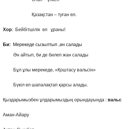
Қазақстан – туған ел.
Хор
: Бейбітшілік ел ұраны!
Би:
Мерекеде сызылтып ,ән салады
Ән айтып, би де билеп жан салады
Бұл ұлы мерекеде, «Қоштасу вальсін»
Бүкіл ел шапалақтап қарсы алады.
Қыздарымызбен ұлдарымыздың орындауында :
вальс
Аман-Айару