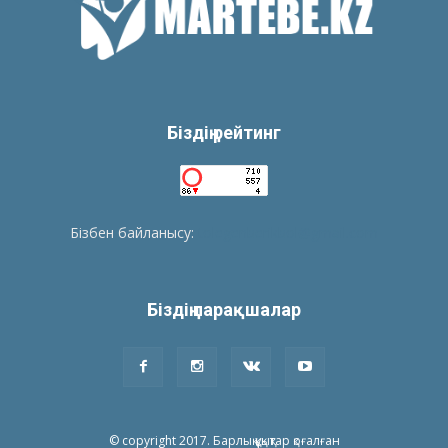
Біздің рейтинг
Бізбен байланысу:
tolegenberikbol@gmail.com
Біздің парақшалар
© copyright 2017. Барлық құқықтар қоғалған