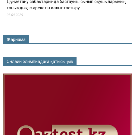
Дүниетану сабақтарында бастауыш сынып оқушыларының
танымдық іс-әрекетін қалыптастыру
07.04.2025
Жарнама
Онлайн олимпиадаға қатысыңыз