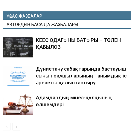
ҰҚСАС ЖАЗБАЛАР
АВТОРДЫҢ БАСҚА ДА ЖАЗБАЛАРЫ
КЕҢЕС ОДАҒЫНЫҢ БАТЫРЫ – ТӨЛЕН
ҚАБЫЛОВ
Дүниетану сабақтарында бастауыш
сынып оқушыларының танымдық іс-
әрекетін қалыптастыру
Адамдардың мінез-құлқының
өлшемдері