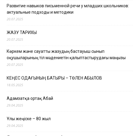
Развитие навыков письменной речи у младших школьников:
актуальные подходы и методики
20.07.2025
ЖАЗУ ТАРИХЫ
20.07.2025
Көркем және сауатты жазудың бастауыш сынып
оқушыларының тіл мәдениетін қалыптастырудағы маңызы
20.07.2025
КЕҢЕС ОДАҒЫНЫҢ БАТЫРЫ – ТӨЛЕН ҚАБЫЛОВ
18.05.2025
Адамзатқа ортақ Абай
29.04.2025
Ұлы жеңіске – 80 жыл
29.04.2025