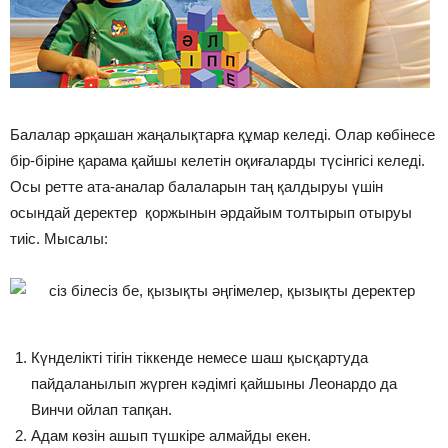
Балалар әрқашан жаңалықтарға құмар келеді. Олар көбінесе
бір-біріне қарама қайшы келетін оқиғаларды түсінгісі келеді.
Осы ретте ата-аналар балаларын таң қалдыруы үшін
осындай деректер қоржынын әрдайым толтырып отыруы
тиіс. Мысалы:
Күнделікті тігін тіккенде немесе шаш қысқартуда
пайдаланылып жүрген кәдімгі қайшыны Леонардо да
Винчи ойлап тапқан.
Адам көзін ашып түшкіре алмайды екен.