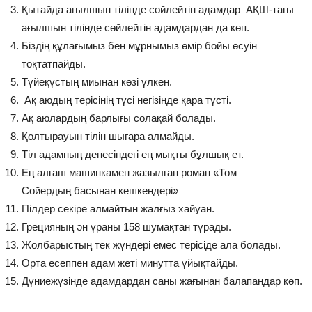
Қытайда ағылшын тілінде сөйлейтін адамдар АҚШ-тағы
ағылшын тілінде сөйлейтін адамдардан да көп.
Біздің құлағымыз бен мұрнымыз өмір бойы өсуін
тоқтатпайды.
Түйеқұстың миынан көзі үлкен.
Ақ аюдың терісінің түсі негізінде қара түсті.
Ақ аюлардың барлығы солақай болады.
Қолтырауын тілін шығара алмайды.
Тіл адамның денесіндегі ең мықты бұлшық ет.
Ең алғаш машинкамен жазылған роман «Том
Сойердың басынан кешкендері»
Пілдер секіре алмайтын жалғыз хайуан.
Грецияның ән ұраны 158 шумақтан тұрады.
Жолбарыстың тек жүндері емес терісіде ала болады.
Орта есеппен адам жеті минутта ұйықтайды.
Дүниежүзінде адамдардан саны жағынан балапандар көп.