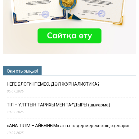
Оқи отырыңыз!
НЕГЕ БЛОГИНГ ЕМЕС, ДӘЛ ЖУРНАЛИСТИКА?
05.07.2026
ТІЛ – ҰЛТТЫҢ ТАРИХЫ МЕН ТАҒДЫРЫ (шығарма)
10.09.2025
«АНА ТІЛІМ – АЙБЫНЫМ» атты тілдер мерекесінің сценариі
10.09.2025