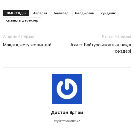
ІЛМЕКСӨЗДЕР
Ақпарат
балалар
балдырған
күнделік
қызықты деректер
Алдыңғы материал
Келесі материал
Мақсатқа жету жолында!
Ахмет Байтұрсыновтың нақыл
сөздері
Дастан Қастай
https://martebe.kz