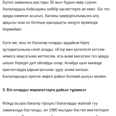
Бүгінгі заманның жастары 30 жыл бұрын өмір сүрген
балалардың бойындағы кейбір қасиеттерге ие емес. Біз тез
арада көмекке асығып, баланы қамқорлығымызға алу
арқылы оған өз бетінше қиындықты жеңуге мүмкіндік
бермейміз.
Ерте ме, кеш пе балалар оларды әрдайым біреу
құтқаратынына сеніп алады: «Егер мен қателесіп кетсем
немесе мақсатыма жетпесем, ата-анам мәселені тез арада
шешіп береді» деп ойлайды олар. Алайда шын мәнінде
ересектердің қарым-қатынас құру әлемі өзгеше.
Балаларыңыз ересек өмірге дайын болмай шығуы мүмкін.
3. Біз оларды марапаттауға дайын тұрамыз
Өзіңді асыра бағалау процесі балаларды жаппай туу
заманында басталды, ал 1980 жылдан бастап мектептерге