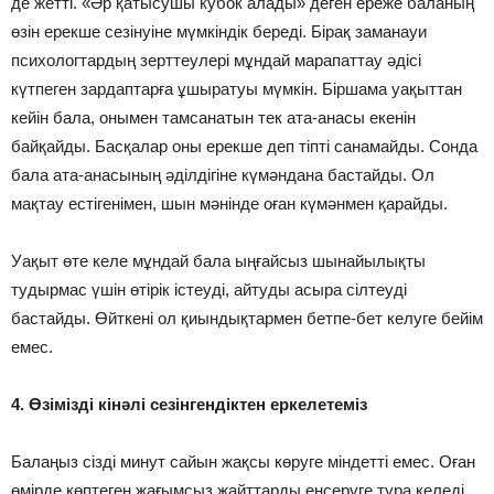
де жетті. «Әр қатысушы кубок алады» деген ереже баланың
өзін ерекше сезінуіне мүмкіндік береді. Бірақ заманауи
психологтардың зерттеулері мұндай марапаттау әдісі
күтпеген зардаптарға ұшыратуы мүмкін. Біршама уақыттан
кейін бала, онымен тамсанатын тек ата-анасы екенін
байқайды. Басқалар оны ерекше деп тіпті санамайды. Сонда
бала ата-анасының әділдігіне күмәндана бастайды. Ол
мақтау естігенімен, шын мәнінде оған күмәнмен қарайды.
Уақыт өте келе мұндай бала ыңғайсыз шынайылықты
тудырмас үшін өтірік істеуді, айтуды асыра сілтеуді
бастайды. Өйткені ол қиындықтармен бетпе-бет келуге бейім
емес.
4. Өзімізді кінәлі сезінгендіктен еркелетеміз
Балаңыз сізді минут сайын жақсы көруге міндетті емес. Оған
өмірде көптеген жағымсыз жайттарды еңсеруге тура келеді,