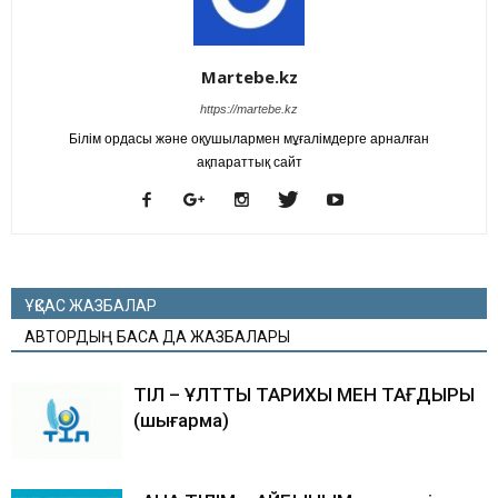
Martebe.kz
https://martebe.kz
Білім ордасы және оқушылармен мұғалімдерге арналған
ақпараттық сайт
ҰҚСАС ЖАЗБАЛАР
АВТОРДЫҢ БАСҚА ДА ЖАЗБАЛАРЫ
ТІЛ – ҰЛТТЫҢ ТАРИХЫ МЕН ТАҒДЫРЫ
(шығарма)