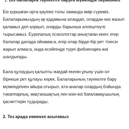
Біз қоршаған орта қауіпке толы заманда өмір сүреміз.
Балаларымыздың әр қадамына алаңдап, олардан көз жазып
қаламыз деп қорқып, оларды барынша әлпештеуге
тырысамыз. Еуропалық психологтар анықтаған екен: егер
балалар далада ойнамаса, егер олар бірде-бір рет тізесін
жарып алмаса, онда есейгенде түрлі фобияларға жиі
шалдығады.
Бала құлаудың қалыпты жағдай екенін ұғыну үшін ол
бірнеше рет құлауы керек. Балаларының тәуекелге бару
мүмкіндігінен айыра отырып, ата-аналар олардың бойында
тәкаппарлық, мақтаншақтық пен өзін-өзі бағаламаушылық
қасиеттерін тудырады.
2. Тез арада көмекке асығамыз