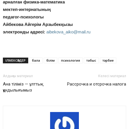
арналған физика-математика
мектеп-интернатының
педагог-психологы
Айбекова Айгерім Арзыбекқызы
электронды адресі:
aibekova_aiko@mail.ru
ІЛМЕКСӨЗДЕР
бала
білім
психология
табыс
тәрбие
Алдыңғы материал
Келесі материал
Ана тіліміз — ұлттық
Рассрочка и отсрочка налога
құндылығымыз