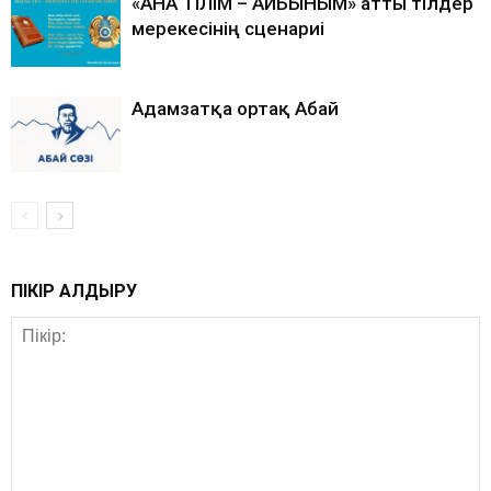
«АНА ТІЛІМ – АЙБЫНЫМ» атты тілдер
мерекесінің сценариі
Адамзатқа ортақ Абай
ПІКІР ҚАЛДЫРУ