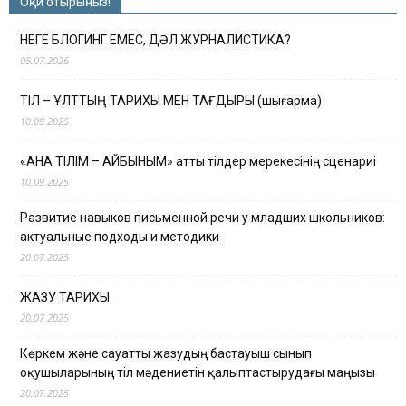
Оқи отырыңыз!
НЕГЕ БЛОГИНГ ЕМЕС, ДӘЛ ЖУРНАЛИСТИКА?
05.07.2026
ТІЛ – ҰЛТТЫҢ ТАРИХЫ МЕН ТАҒДЫРЫ (шығарма)
10.09.2025
«АНА ТІЛІМ – АЙБЫНЫМ» атты тілдер мерекесінің сценариі
10.09.2025
Развитие навыков письменной речи у младших школьников:
актуальные подходы и методики
20.07.2025
ЖАЗУ ТАРИХЫ
20.07.2025
Көркем және сауатты жазудың бастауыш сынып
оқушыларының тіл мәдениетін қалыптастырудағы маңызы
20.07.2025