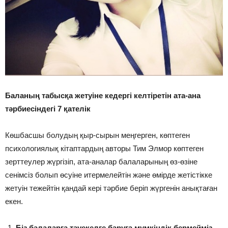
Баланың табысқа жетуіне кедергі келтіретін
ата-ана
тәрбиесіндегі 7 қателік
Көшбасшы болудың қыр-сырын меңгерген, көптеген
психологиялық кітаптардың авторы Тим Элмор көптеген
зерттеулер жүргізіп, ата-аналар балаларының өз-өзіне
сенімсіз болып өсуіне итермелейтін және өмірде жетістікке
жетуін тежейтін қандай кері тәрбие беріп жүргенін анықтаған
екен.
Біз балаларға тәуекелге баруға мүмкіндік бермейміз