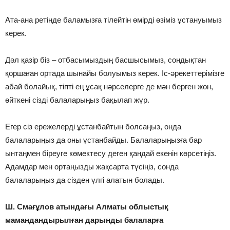
Ата-ана ретінде баламызға тілейтін өмірді өзіміз ұстануымыз
керек.
Дәл қазір біз – отбасымыздың басшысымыз, сондықтан
қоршаған ортада шынайы болуымыз керек. Іс-әрекеттерімізге
абай болайық, тіпті ең ұсақ нәрселерге де мән берген жөн,
өйткені сізді балаларыңыз бақылап жүр.
Егер сіз ережелерді ұстанбайтын болсаңыз, онда
балаларыңыз да оны ұстанбайды. Балаларыңызға бар
ынтаңмен біреуге көмектесу деген қандай екенін көрсетіңіз.
Адамдар мен ортаңызды жақсарта түсіңіз, сонда
балаларыңыз да сізден үлгі алатын болады.
Ш. Смағұлов атындағы Алматы облыстық
мамандандырылған дарынды балаларға