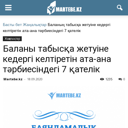
Басты бет
Жаңалықтар
Баланың табысқа жетуіне кедергі
келтіретін ата-ана тәрбиесіндегі 7 қателік
Жаңалықтар
Баланың табысқа жетуіне
кедергі келтіретін ата-ана
тәрбиесіндегі 7 қателік
Martebe.kz
-
18.09.2020
1235
0