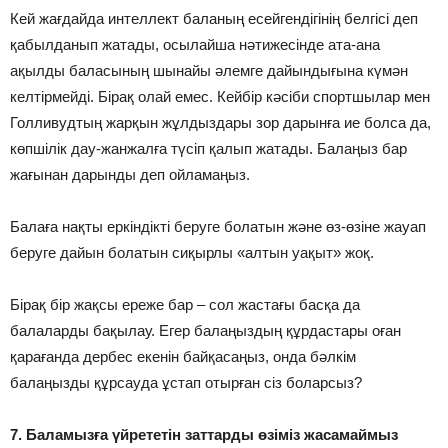
Кей жағдайда интеллект баланың есейгендігінің белгісі деп
қабылданып жатады, осылайша нәтижесінде ата-ана
ақылды баласының шынайы әлемге дайындығына күмән
келтірмейді. Бірақ олай емес. Кейбір кәсіби спортшылар мен
Голливудтың жарқын жұлдыздары зор дарынға ие болса да,
көпшілік дау-жанжалға түсіп қалып жатады. Балаңыз бар
жағынан дарынды деп ойламаңыз.
Балаға нақты еркіндікті беруге болатын және өз-өзіне жауап
беруге дайын болатын сиқырлы «алтын уақыт» жоқ.
Бірақ бір жақсы ереже бар – сол жастағы басқа да
балаларды бақылау. Егер балаңыздың құрдастары оған
қарағанда дербес екенін байқасаңыз, онда бәлкім
балаңызды құрсауда ұстап отырған сіз боларсыз?
7. Баламызға үйрететін заттарды өзіміз жасамаймыз