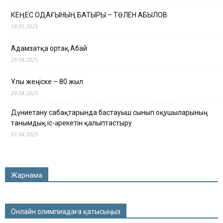
КЕҢЕС ОДАҒЫНЫҢ БАТЫРЫ – ТӨЛЕН ҚАБЫЛОВ
18.05.2025
Адамзатқа ортақ Абай
29.04.2025
Ұлы жеңіске – 80 жыл
29.04.2025
Дүниетану сабақтарында бастауыш сынып оқушыларының
танымдық іс-әрекетін қалыптастыру
07.04.2025
Жарнама
Онлайн олимпиадаға қатысыңыз