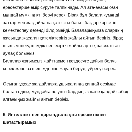
ересектерше өмір сүруге талпынады. Ал ата-анасы оған
мұндай мүмкіндікті беруі керек. Бірақ бұл балаға күмәнді
заттар мен жағдайларға қатысты бағыт-бағдар көрсетіп,
көмектеспеу дегенді білдірмейді. Балаларыңызға олардың
жасында жасаған қателіктеріңіз жайлы айтып беріңіз, бірақ
шылым шегу, ішімдік пен есірткі жайлы артық насихаттан
аулақ болыңыз.
Балалар жағымсыз жайттармен кездесуге дайын болуы
керек және өз шешімдеріне жауап беруді үйренуі керек.
Осыған ұқсас жағдайларға ұшырағанда қандай сезімде
болған едіңіз, мұндайға не үшін бардыңыз және қандай сабақ
алғаныңыз жайлы айтып беріңіз.
6. Интеллект пен дарындылықты ересектікпен
шатастырамыз