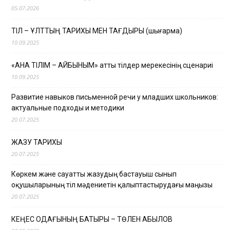
05.07.2026
ТІЛ – ҰЛТТЫҢ ТАРИХЫ МЕН ТАҒДЫРЫ (шығарма)
10.09.2025
«АНА ТІЛІМ – АЙБЫНЫМ» атты тілдер мерекесінің сценариі
10.09.2025
Развитие навыков письменной речи у младших школьников:
актуальные подходы и методики
20.07.2025
ЖАЗУ ТАРИХЫ
20.07.2025
Көркем және сауатты жазудың бастауыш сынып
оқушыларының тіл мәдениетін қалыптастырудағы маңызы
20.07.2025
КЕҢЕС ОДАҒЫНЫҢ БАТЫРЫ – ТӨЛЕН ҚАБЫЛОВ