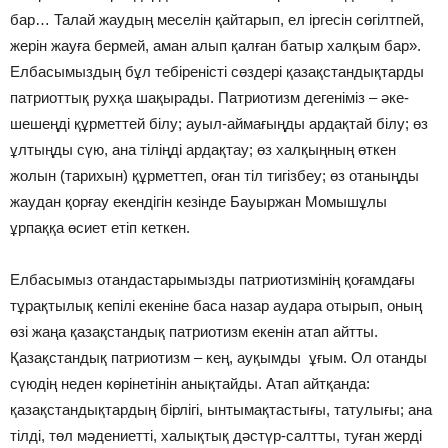
бар… Талай жаудың меселін қайтарып, ел іргесін сөгілтпей,
жерін жауға бермей, аман алып қалған батыр халқым бар».
Елбасымыздың бұл тебіреністі сөздері қазақстандықтарды
патриоттық рухқа шақырады. Патриотизм дегеніміз – әке-
шешеңді құрметтей білу; ауыл-аймағыңды ардақтай білу; өз
ұлтыңды сүю, ана тіліңді ардақтау; өз халқыңның өткен
жолын (тарихын) құрметтеп, оған тіл тигізбеу; өз отаныңды
жаудан қорғау екендігін кезінде Бауыржан Момышұлы
ұрпаққа өсиет етіп кеткен.
Елбасымыз отандастарымызды патриотизмінің қоғамдағы
тұрақтылық кепілі екеніне баса назар аудара отырып, оның
өзі жаңа қазақстандық патриотизм екенін атап айтты.
Қазақстандық патриотизм – кең, ауқымды ұғым. Ол отанды
сүюдің неден көрінетінін анықтайды. Атап айтқанда:
қазақстандықтардың бірлігі, ынтымақтастығы, татулығы; ана
тілді, төл мәдениетті, халықтық дәстүр-салтты, туған жерді