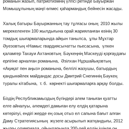
романын жазып, патриотизмнің үлгісі ретінде Бауыржан
Момышұлының мәңгі өлмес қаһармандық бейнесін жасады.
Халық батыры Бауыржанның тау тұлғасы оның 2010 жылы
мерекеленген 100 жылдығына орай жарияланған өзінің 30
томдық шығармаларында айқын танылса, ұлы Мұхтар
Әуезовтың «Намыс гвардиясы»атты пьесасына, үлкен
қаламгер Тахауи Ахтановтың Бәукеңнің Мәскеуді қорғаудағы
ерлігіне арналған романына, Әзілхан Нұршайықовтың
«Ақиқат пен аңыз» романына, белгілі жазушы, батырдың
қандыкөйлек майдандас досы Дмитрий Снегиннің Бәукең
туралы кітабына, т. б. көрнекті шығармаларға арқау болды.
Біздің Республикамыздың бүгіндері әлем таныған қуатты
елге айналуы, әлемдегі дамыған елу елдің қатарына
көтерілуі, ендігі жерде ең озық отыз ел сапына бағыт алған
Даму Стратегиясының жүзеге асырылып жатқандығы, 2012
жылғы олимпиада ойындарында 200-дей елдің ішінде он