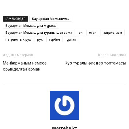
ІЛМЕКСӨЗДЕР
Бауыржан Момышұлы
Бауыржан Момышұлы мұрасы
Бауыржан Момышұлы туралы шығарма
ел
отан
патриотизм
патриоттық рух
рух
тәрбие
ұрпақ
Алдыңғы материал
Келесі материал
Менің арманым немесе
Күз туралы өлеңдер топтамасы
орындалған арман
Martebe.kz