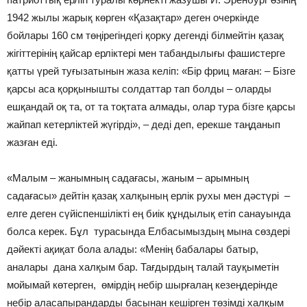
1942 жылы жарық көрген «Қазақтар» деген очеркінде
бойлары 160 см төңірегіндегі қорку дегенді білмейтін қазақ
жігіттерінің қайсар ерліктері мен табандылығы фашистерге
қатты үрей туғызатынын жаза келіп: «Бір фриц маған: – Бізге
қарсы аса қорқынышты солдаттар тап болды – оларды
ешқандай оқ та, от та тоқтата алмады, олар тура бізге қарсы
жайпап кетерліктей жүгірді», – деді деп, ерекше таңданып
жазған еді.
«Малым – жанымның садағасы, жаным – арымның
садағасы» дейтін қазақ халқының ерлік рухы мен дәстүрі –
елге деген сүйіспеншілікті ең биік құндылық етіп санауында
болса керек. Бұл турасында Елбасымыздың мына сөздері
дәйекті ақиқат бола алады: «Менің бабалары батыр,
аналары дана халқым бар. Тағдырдың талай тауқыметін
мойымай көтерген, өмірдің небір шырғалаң кезеңдерінде
небір аласапырандарды басынан кешірген төзімді халқым