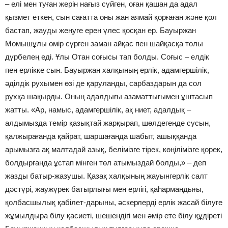
– елі мен туған жерін нағыз сүйген, оған қашан да адал
қызмет еткен, сын сағатта оны жан аямай қорғаған және қол
бастап, жауды жеңуге ерен үлес қосқан ер. Бауыржан
Момышұлы өмір сүрген заман айқас пен шайқасқа толы
дүрбелең еді. Ұлы Отан соғысы тап болды. Соғыс – елдік
пен ерлікке сын. Бауыржан халқының ерлік, адамгершілік,
әділдік рухымен өзі де қаруланды, сарбаздарын да сол
рухқа шақырды. Оның адалдығы азаматтығымен ұштасып
жатты. «Ар, намыс, адамгершілік, ақ ниет, адалдық –
алдымызда темір қазықтай жарқырап, шөлдегенде сусын,
қалжырағанда қайрат, шаршағанда шабыт, ашыққанда
арымызға ақ малтадай азық, белімізге тірек, көңілімізге қорек,
болдырғанда ұстап мінген төл атымыздай болды,» – деп
жазды батыр-жазушы. Қазақ халқының жауынгерлік салт
дәстүрі, жаужүрек батырлығы мен ерлігі, қаһармандығы,
қолбасшылық қабілет-дарыны, әскерлерді ерлік жасай білуге
жұмылдыра білу қасиеті, шешендігі мен әмір ете білу құдіреті