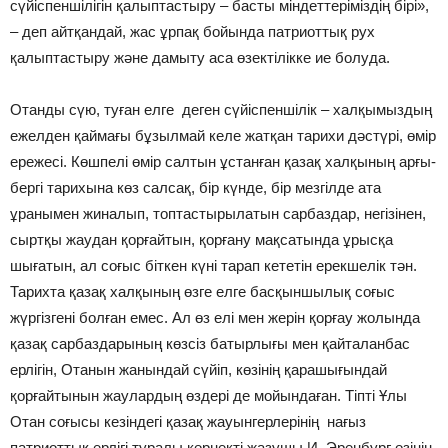
сүйіспеншілігін қалыптастыру – басты міндеттеріміздің бірі»,
– деп айтқандай, жас ұрпақ бойында патриоттық рух
қалыптастыру және дамыту аса өзектілікке ие болуда.
Отанды сүю, туған елге деген сүйіспеншілік – халқымыздың
ежелден қаймағы бұзылмай келе жатқан тарихи дәстүрі, өмір
ережесі. Көшпелі өмір салтын ұстанған қазақ халқының арғы-
бергі тарихына көз салсақ, бір күнде, бір мезгілде ата
ұранымен жиналып, топтастырылатын сарбаздар, негізінен,
сыртқы жаудан қорғайтын, қорғану мақсатында ұрысқа
шығатын, ал соғыс біткен күні тарап кететін ерекшелік тән.
Тарихта қазақ халқының өзге елге басқыншылық соғыс
жүргізгені болған емес. Ал өз елі мен жерін қорғау жолында
қазақ сарбаздарының көзсіз батырлығы мен қайталанбас
ерлігін, Отанын жанындай сүйіп, көзінің қарашығындай
қорғайтынын жаулардың өздері де мойындаған. Тіпті Ұлы
Отан соғысы кезіндегі қазақ жауынгерлерінің нағыз
патриоттық ерлігі туралы көрнекті жазушы И. Эренбург өзінің