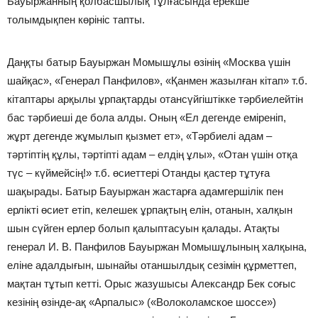
Бауыржанның қолбасшылық тұлғасында ерекше
толымдықпен көрініс тапты.
Даңқты батыр Бауыржан Момышұлы өзінің «Москва үшін
шайқас», «Генерал Панфилов», «Қанмен жазылған кітап» т.б.
кітаптары арқылы ұрпақтарды отансүйгіштікке тәрбиелейтін
бас тәрбиеші де бола алды. Оның «Ел дегенде еміреніп,
жұрт дегенде жұмылып қызмет ет», «Тәрбиелі адам –
тәртіптің құлы, тәртіпті адам – елдің ұлы», «Отан үшін отқа
түс – күймейсің!» т.б. өсиеттері Отанды қастер тұтуға
шақырады. Батыр Бауыржан жастарға адамгершілік пен
ерлікті өсиет етіп, келешек ұрпақтың елін, отанын, халқын
шын сүйген ерлер болып қалыптасуын қалады. Атақты
генерал И. В. Панфилов Бауыржан Момышұлының халқына,
еліне адалдығын, шынайы отаншылдық сезімін құрметтеп,
мақтан тұтып кетті. Орыс жазушысы Александр Бек соғыс
кезінің өзінде-ақ «Арпалыс» («Волоколамское шоссе»)