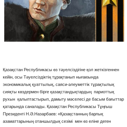
Қазақстан Республикасы өз тәуелсіздігіне қол жеткізгеннен
кейін, осы Тәуелсіздіктің тұрақтанып нығаюында
экономикалық қуаттылық, саяси-әлеуметтік тұрақтылық
сияқты көздермен бірге қазақстандықтардың париоттық
рухын қалыптастырып, дамыту мәселесі де басым бағыттар
қатарында саналады. Қазақстан Республикасы Тұңғыш
Президенті Н.Ә.Назарбаев: «Қазақстанның барлық
азаматтарының отаншылдық сезімі мен өз еліне деген