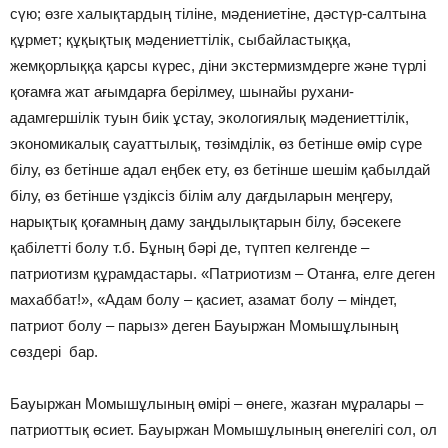
сүю; өзге халықтардың тіліне, мәдениетіне, дәстүр-салтына
құрмет; құқықтық мәдениеттілік, сыбайластыққа,
жемқорлыққа қарсы күрес, діни экстермизмдерге және түрлі
қоғамға жат ағымдарға берілмеу, шынайы рухани-
адамгершілік туын биік ұстау, экологиялық мәдениеттілік,
экономикалық сауаттылық, төзімділік, өз бетінше өмір сүре
білу, өз бетінше адал еңбек ету, өз бетінше шешім қабылдай
білу, өз бетінше үздіксіз білім алу дағдыларын меңгеру,
нарықтық қоғамның даму заңдылықтарын білу, бәсекеге
қабілетті болу т.б. Бұның бәрі де, түптеп келгенде –
патриотизм құрамдастары. «Патриотизм – Отанға, елге деген
махаббат!», «Адам болу – қасиет, азамат болу – міндет,
патриот болу – парыз» деген Бауыржан Момышұлының
сөздері бар.
Бауыржан Момышұлының өмірі – өнеге, жазған мұралары –
патриоттық өсиет. Бауыржан Момышұлының өнегелігі сол, ол