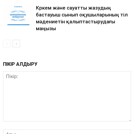
Көркем және сауатты жазудың
бастауыш сынып оқушыларының тіл
мәдениетін қалыптастырудағы
маңызы
ПІКІР ҚАЛДЫРУ