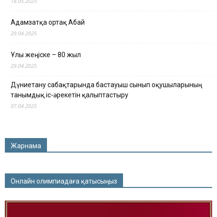
18.05.2025
Адамзатқа ортақ Абай
29.04.2025
Ұлы жеңіске – 80 жыл
29.04.2025
Дүниетану сабақтарында бастауыш сынып оқушыларының
танымдық іс-әрекетін қалыптастыру
07.04.2025
Жарнама
Онлайн олимпиадаға қатысыңыз