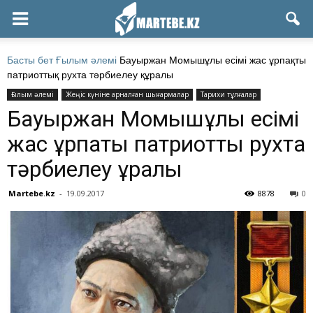
Басты бет
Ғылым әлемі
Бауыржан Момышұлы есімі жас ұрпақты
патриоттық рухта тәрбиелеу құралы
Ғылым әлемі
Жеңіс күніне арналған шығармалар
Тарихи тұлғалар
Бауыржан Момышұлы есімі
жас ұрпақты патриоттық рухта
тәрбиелеу құралы
Martebe.kz
-
19.09.2017
8878
0