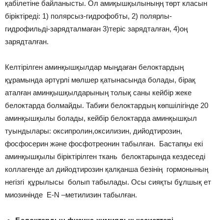
қабілетіне байланысты. Ол амиқышқылыныңң төрт класын
біріктіреді: 1) полярсыз-гидрофобты, 2) полярлы-
гидрофильді-зарядталмаған 3)теріс зарядталған, 4)оң
зарядталған.
Келтірілген аминқышқылдар мыңдаған белоктардың
құрамында әртүрлі мөлшер қатынасында болады, бірақ
аталған аминқышқылдарының толық саны кейбір жеке
белоктарда болмайды. Табиғи белоктардың көпшілігінде 20
аминқышқылы болады, кейбір белоктарда аминқышқыл
туындылары: оксипролин,оксилизин, дийодтирозин,
фосфосерин және фосфотреонин табылған. Бастапқы екі
аминқышқылы біріктірілген ткань белоктарында кездеседі
коллагенде ал дийодтирозин қалқанша безінің гормонының
негізгі құрылысы болып табылады. Осы сияқты бұлшық ет
миозинінде E-N –метилизин табылған.