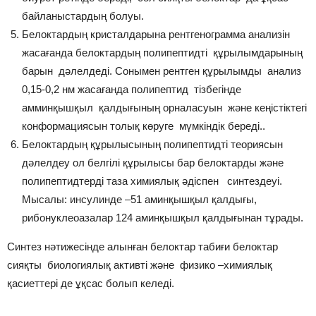
байланыстардың болуы.
Белоктардың кристалдарына рентгенограмма анализін
жасағанда белоктардың полипептидті құрылымдарының
барын дәлелдеді. Сонымен рентген құрылымды анализ
0,15-0,2 нм жасағанда полипептид тізбегінде
амминқышқыл қалдығының орналасуын және кеңістіктегі
конформациясын толық көруге мүмкіндік береді..
Белоктардың құрылысының полипептидті теориясын
дәлелдеу ол белгілі құрылысы бар белоктарды және
полипептидтерді таза химиялық әдіспен синтездеуі.
Мысалы: инсулинде –51 аминқышқыл қалдығы,
рибонуклеоазалар 124 аминқышқыл қалдығынан тұрады.
Синтез нәтижесінде алынған белоктар табиғи белоктар
сияқты биологиялық активті және физико –химиялық
қасиеттері де ұқсас болып келеді.