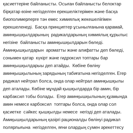
қасиеттеріне байланысты. Осыған байланысты белоктар
бірқатар өзіне негізделген ерекшеліктерімен және басқа
биополимерлерге тән емес химиялық жекешеліігімен
ерекшеленеді. Басқа принциптер ұсынылғанына қарамай,
аминқышқылдарының радикалдарының химиялық құрылыс
негізіне байланысты аминқышқылдарын бөледі.
Аминқышқылдарын ароматты және алифатты деп бөледі,
сонымен қатар күкірт және гидроксил топтары бар
аминқышқылдарыы деп атайды. Көбіне бөліну
аминқышқылының зарядының табиғатына негізделген. Егер
радикал нейтрал болса, онда олар нейтрал аминқышқылы
деп аталады. Көбіне мұндай қышқылдарда бір амин, бір
карбаксил тобы болады. Егер аминқышқылының құамында
амин немесе карбоксил топтары болса, онда олар сол
қасиетке сәйкес қышқылды немесе негізді деп аталады.
Амиқышқылдарының қазіргі рационалды бөлінуі радикал
полярлығына негізделген, яғни олардың сумен әрекеттесу