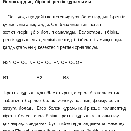
Белоктардың бірінші реттік құрылымы
Осы уақытқа дейін көптеген әртүрлі белоктардың 1-реттік
құрылымы анықталды. Ол биохимияның негізгі
жетістіктерінің бірі болып саналады. Белоктардың бірінші
реттік құрылымы дегеніміз пептидті тізбектегі аминқышқыл
қалдықтарының кезектесіп ретпен орналасуы.
H2N-CH-CO-NH-CH-CO-HN-CH-COOH
R1 R2 R3
1-реттік құрылымды біле отырып, егер ол бір полипептид
тізбегімен берілсе белок молекуласының формуласын
жазуға болады. Егер белок құрамына бірнеше полипептид
кіретін болса, онда бірінші реттік құрылымын анықтау
қиынырақ, сондай-ақ бұл тізбектерді алдын-ала жекелеу
қажет.Бірінші кезектебелоктың кішкене бөлігінің амин-