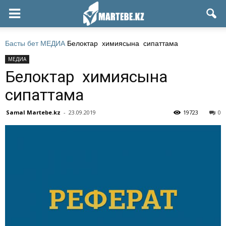
Басты бет
МЕДИА
Белоктар химиясына сипаттама
МЕДИА
Белоктар химиясына
сипаттама
Samal Martebe.kz
-
23.09.2019
19723
0