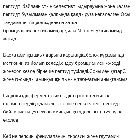
пептидті байланыстың селективті ыдырауына және қалған
пептидтібұзылмаған қалпында қалдыруға негізделген.Осы
таңдамалы гидролизденетін затқа
бромциан,гидроксиламин,арқылы N-бромсукцинамиид
жатады.
Басқа аминқышқылдарына қарағанда,белок құрамында
метионин аз болып келеді,өңдеу бромцианмен жүреді
жәнесол кезде бірнеше пептид түзіледі.Сонымен қатарC
және N-сынды аминқышқылының табиғатын анықтаймыз.
Гидролиздің ферментативті әдістері протеолиттік
ферменттердің ңдамалы әсеріне негізделген, пептидті
байланысты үзіп жаңа аминқышқылдарының түзілуіне
әкеледі.
Көбіне пепсин, фенилаланин, тирозин және глутамин