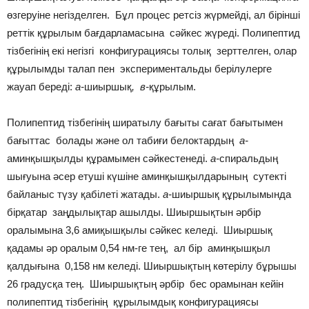
өзгеруіне негізделген. Бұл процес ретсіз жүрмейді, ал бірінші
реттік құрылым бағдарламасына сәйкес жүреді. Полипептид
тізбегінің екі негізгі конфигурациясы толық зерттелген, олар
құрылымды талап пен экспериментальды берілулерге
жауап береді:
а-
шиыршық
, в-
құрылым.
Полипептид тізбегінің ширатылу бағыты сағат бағытымен
бағыттас болады және ол табиғи белоктардың
а-
аминқышқылды құрамымен сәйкестенеді.
а-
спиральдың
шығуына әсер етуші күшіне аминқышқылдарының сутекті
байланыс түзу қабілеті жатады.
а-
шиыршық құрылымында
бірқатар заңдылықтар ашылды. Шиыршықтын әрбір
оралымына 3,6 амиқышқылы сәйкес келеді. Шиыршық
қадамы әр оралым 0,54 нм-ге тең, ал бір аминқышқыл
қалдығына 0,158 нм келеді. Шиыршықтың көтерілу бұрышы
26 градусқа тең. Шиыршықтың әрбір бес орамынан кейін
полипептид тізбегінің құрылымдық конфигурациясы