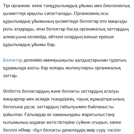
Тірі организм өзіне тәнқұрылымдық ұйымы мен биологиялық
қызметтері арқылы сипатталады. Организмнің осы
құрылымдық ұйымының қызметінде белоктар өте маңызды
роль атқарады, яғни белоктар басқа органикалық заттардың
алмасуына келмейді, өйткені олардың өзінше ерекше
құрылымдық ұйымы бар.
Белоктар
дегеніміз-аминқышқылы қалдықтарынан тұратын,
құрамында азоты бар жоғары молекулярлы органикалық
заттар.
Әлбетте белоктардың және белокты заттардың аталуы
жануарлар мен өсімдік ткандерінің, тауық жұмыртқасының
белогына ұқсас заттардың табылуымен байланысты
қойылған. Ғалымдар өз заманындағы жаратылыстану
ғылымының аздаған жетістіктеріне сүйене отырып, көпке
белгілі-«Өмір –бұл белокты денелердің өмір сүру тәсілі»