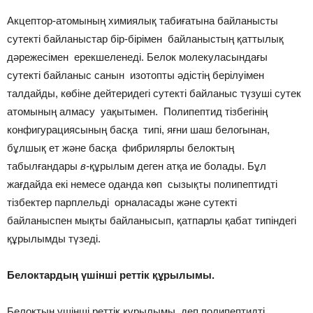
Акцептор-атомының химиялық табиғатына байланысты
сутекті байланыстар бір-бірімен байланыстың қаттылық
дәрежесімен ерекшеленеді. Белок молекуласындағы
сутекті байланыс санын изотопты әдістің берілуімен
талдайды, көбіне дейтеридегі сутекті байланыс түзуші сутек
атомының алмасу уақытымен. Полипептид тізбегінің
конфигурациясының басқа типі, яғни шаш белогынан,
бұлшық ет және басқа фибрилярлы белоктың
табылғандары
в-
құрылым деген атқа ие болады. Бұл
жағдайда екі немесе оданда көп сызықты полипептидті
тізбектер парплельді орналасады және сутекті
байланыспен мықты байланысып, қатпарлы қабат типіндегі
құрылымды түзеді.
Белоктардың үшінші реттік құрылымы.
Белоктың үшінші реттік құрылымы деп полипептидті