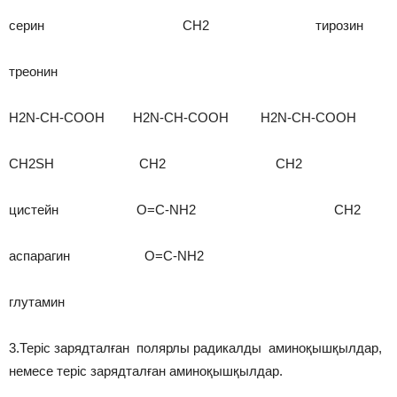
серин CH2 тирозин
треонин
H2N-CH-COOH H2N-CH-COOH H2N-CH-COOH
CH2SH CH2 CH2
цистейн O=C-NH2 CH2
аспарагин O=C-NH2
глутамин
3.Теріс зарядталған полярлы радикалды аминоқышқылдар,
немесе теріс зарядталған аминоқышқылдар.