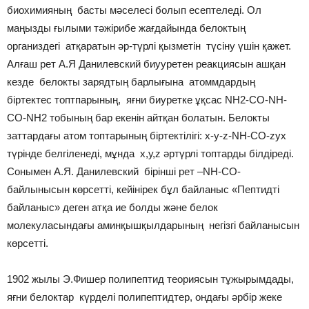
биохимияның
басты мәселесі болып есептеледі. Ол
маңызды ғылыми тәжірибе жағдайында белоктың
организдегі атқаратын әр-түрлі қызметін түсіну үшін қажет.
Алғаш рет А.Я Данилевский биууретен реакциясын ашқан
кезде белокты зарядтың барлығына атоммдардың
біртектес топтпарының, яғни биуретке ұқсас NH2-CO-NH-
CO-NH2 тобының бар екенін айтқан болатын. Белокты
заттардағы атом топтарының біртектілігі: x-y-z-NH-CO-zyx
түрінде белгіленеді, мұнда х,у,z әртүрлі топтарды білдіреді.
Сонымен А.Я. Данилевский бірінші рет –NH-CO-
байлынысын көрсетті, кейінірек бұл байланыс «Пептидті
байланыс» деген атқа ие болды және белок
молекуласындағы аминқышқылдарының негізгі байланысын
көрсетті.
1902 жылы Э.Фишер полипептид теориясын тұжырымдады,
яғни белоктар күрделі полипептидтер, ондағы әрбір жеке