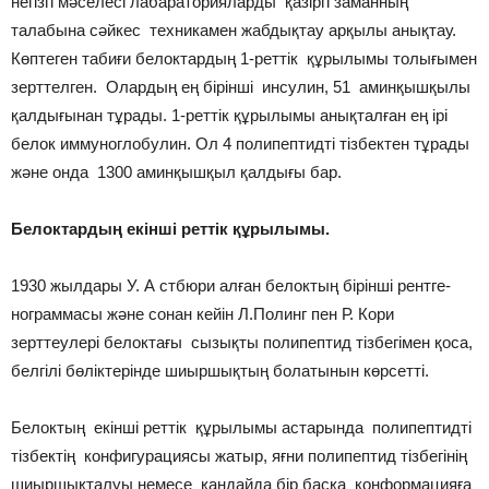
негізгі мәселесі лабараторияларды қазіргі заманның
талабына сәйкес техникамен жабдықтау арқылы анықтау.
Көптеген табиғи белоктардың 1-реттік құрылымы толығымен
зерттелген. Олардың ең бірінші инсулин, 51 аминқышқылы
қалдығынан тұрады. 1-реттік құрылымы анықталған ең ірі
белок иммуноглобулин. Ол 4 полипептидті тізбектен тұрады
және онда 1300 аминқышқыл қалдығы бар.
Белоктардың екінші реттік құрылымы.
1930 жылдары У. А стбюри алған белоктың бірінші рентге-
нограммасы және сонан кейін Л.Полинг пен Р. Кори
зерттеулері белоктағы сызықты полипептид тізбегімен қоса,
белгілі бөліктерінде шиыршықтың болатынын көрсетті.
Белоктың екінші реттік құрылымы астарында полипептидті
тізбектің конфигурациясы жатыр, яғни полипептид тізбегінің
шиыршықталуы немесе қандайда бір басқа конформацияға