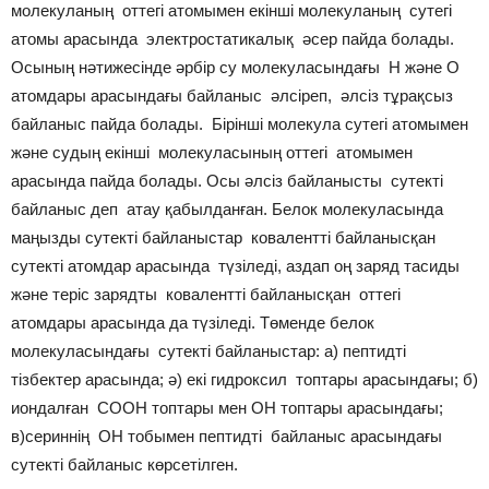
молекуланың оттегі атомымен екінші молекуланың сутегі
атомы арасында электростатикалық әсер пайда болады.
Осының нәтижесінде әрбір су молекуласындағы Н және О
атомдары арасындағы байланыс әлсіреп, әлсіз тұрақсыз
байланыс пайда болады. Бірінші молекула сутегі атомымен
және судың екінші молекуласының оттегі атомымен
арасында пайда болады. Осы әлсіз байланысты сутекті
байланыс деп атау қабылданған. Белок молекуласында
маңызды сутекті байланыстар ковалентті байланысқан
сутекті атомдар арасында түзіледі, аздап оң заряд тасиды
және теріс зарядты ковалентті байланысқан оттегі
атомдары арасында да түзіледі. Төменде белок
молекуласындағы сутекті байланыстар: а) пептидті
тізбектер арасында; ә) екі гидроксил топтары арасындағы; б)
иондалған СООН топтары мен ОН топтары арасындағы;
в)сериннің ОН тобымен пептидті байланыс арасындағы
сутекті байланыс көрсетілген.