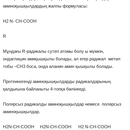
аминоқышқылдардың жалпы формуласы:
Н2 N- CH-COOH
R
Мұндағы R-радикалы сутегі атомы болу ы мүмкін,
ондаглицин амиқышқылы болады, ал егер радикал метил
тобы –СН3 боса, онда аланин амин қышқылы болады.
Протеиногенді аминоқышқылдарды радикалдарының
қалдығына байланыты 4-топқа бөлінееді.
Полярсыз радикалды аминоқышқылдар немесе полярсыз
аминоқышқылдар.
H2N-CH-COOH H2N-CH-COOH H2 N-CH-COOH