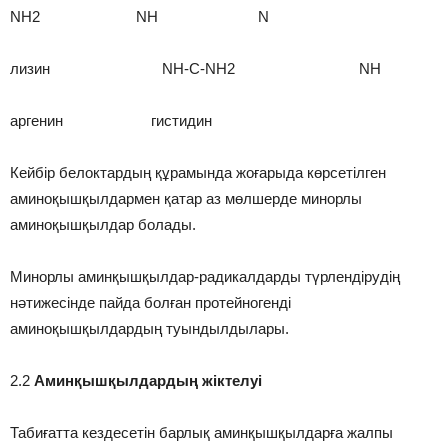
NH2 NH N
лизин NH-C-NH2 NH
аргенин гистидин
Кейбір белоктардың құрамында жоғарыда көрсетілген
аминоқышқылдармен қатар аз мөлшерде минорлы
аминоқышқылдар болады.
Минорлы аминқышқылдар-радикалдарды түрлендірудің
нәтижесінде пайда болған протейногенді
аминоқышқылдардың туындылдылары.
2.2
Аминқышқылдардың жіктелуі
Табиғатта кездесетін барлық аминқышқылдарға жалпы