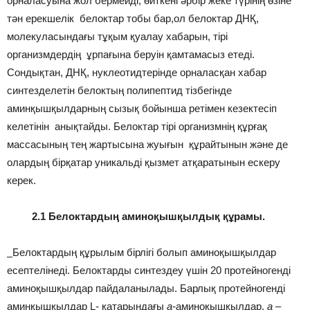
орналасуына жол бермейді, өйткені әрбір жеке түрінің өзіне
тән ерекшелік белоктар тобы бар,ол белоктар ДНҚ,
молекуласындағы тұқым қуалау хабарын, тірі
организмдердің ұрпағына беруін қамтамасыз етеді.
Сондықтан, ДНҚ, нуклеотидтерінде орналасқан хабар
синтезделетін белоктың полипептид тізбегінде
аминқышқылдарның сызық бойынша ретімен кезектесіп
келетінін анықтайды. Белоктар тірі организмнің құрғақ
массасының тең жартысына жуығын құрайтынын және де
олардың бірқатар уникальді қызмет атқаратынын ескеру
керек.
2.1 Белоктардың аминоқышқылдық құрамы.
Белоктардың құрылым бірлігі болып аминоқышқылдар
есептелінеді. Белоктарды синтездеу үшін 20 протейногенді
аминоқышқылдар пайдаланылады. Барлық протейногенді
аминқышқылдар L- қатарындағы
а-
аминоқышқылдар.
а –