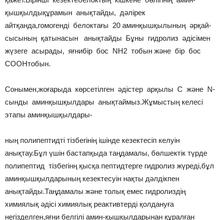
қышқылдықұрамын анықтайды, дәлірек
айтқанда,гомогенді белоктағы 20 аминқышқылының әрқай-
сысының қатынасын анықтайды Бұны гидролиз әдісімен
жүзеге асырады, яғнибір бос NH2 тобын және бір бос
COOHтобын.
Сонымен,жоғарыда көрсетілген әдістер арқылы C және N-
сынды аминқышқылдары анықтаймыз.Жұмыстың келесі
этапы аминқышқылдары-
ның полипептидті тізбегінің ішінде кезектесіп келуін
анықтау.Бұл үшін бастапқыда таңдамалы, бөлшектік түрде
полипептид тізбегінң қысқа пептидтерге гидролиз жүреді,бұл
аминқышқылдарының кезектесуін нақты дәлдікпен
анықтайды.Таңдамалы және толық емес гидролиздің
химиялық әдісі химиялық реактивтерді қолдануға
негізделген,яғни белгілі амин-қышқылдарынан құралған