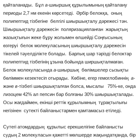
қайталанады. Бұл
а-
шиыршық құрылымының қайталану
периоды 2,7 нм екенін көрсетеді. Әрбір белокқа, оның
полипептид тізбегіне белгілі шиыршықталу дәрежесі тән.
Шиыршықталу дәрежесін поляризацияланған жарықтың
жазықтығын жеке бұру жолымен өлшейді Соңғысының
өзгеруі белок молекуласының шиыршықталу дәрежесін
тікелей тәуелділікте болады. Барлық шар тәрізді белоктар
полипептид тізбегінің ұзына бойында ширшықталмаған.
Белок молекуласында
а-
шиыршық бөлімшелер сызықты
бөліммен кезектесіп отырады. Көбіне, егер гемоглобиннің
а-
және
в-
тізбегі шиыршықталған болса, мысалы 75%-ке, онда
лизоцем 42% ал пепсин бар болғаны 30% шиыршықталады.
Осы жағдаймен, екінші реттік құрылымның тұрақтылығы
негізінен сутекті байланыстармен қамтамасыз етіледі.
Сутегі атомдардың құрылыс ерекшелігіне байланысты
судың 2 молекуласын қажетті мөлшерде жақындатқанда, бір