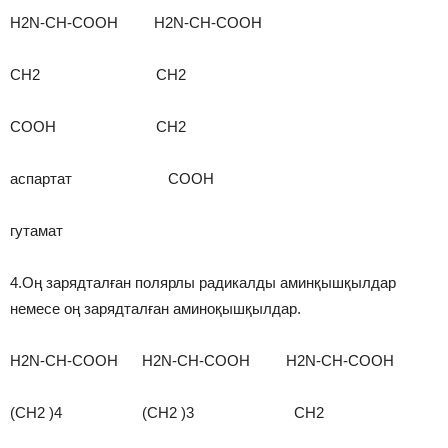
H2N-CH-COOH H2N-CH-COOH
CH2 CH2
COOH CH2
аспартат COOH
гутамат
4.Оң зарядталған полярлы радикалды аминқышқылдар
немесе оң зарядталған аминоқышқылдар.
H2N-CH-COOH H2N-CH-COOH H2N-CH-COOH
(CH2 )4 (CH2 )3 CH2