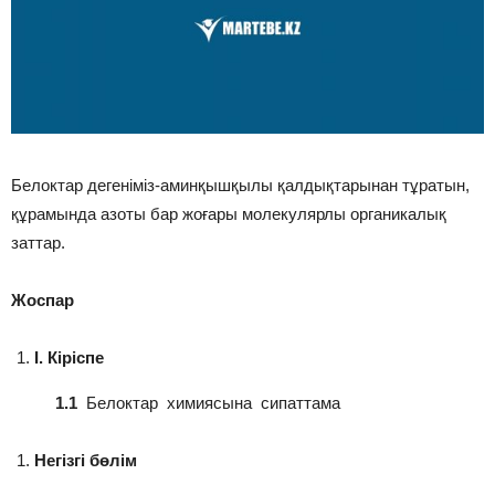
Белоктар дегеніміз-аминқышқылы қалдықтарынан тұратын,
құрамында азоты бар жоғары молекулярлы органикалық
заттар.
Жоспар
I
.
Кіріспе
1.1
Белоктар химиясына сипаттама
Негізгі бөлім