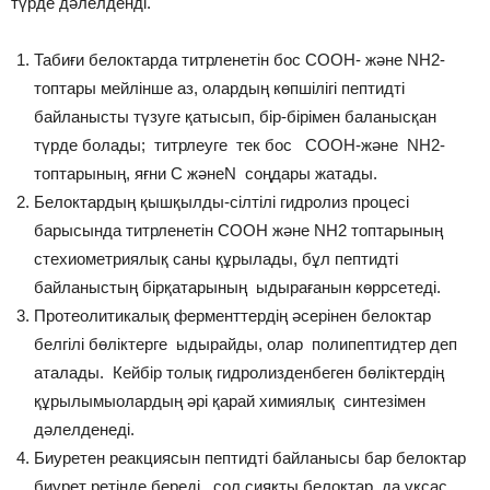
түрде дәлелденді.
Табиғи белоктарда титрленетін бос COOH- және NH2-
топтары мейлінше аз, олардың көпшілігі пептидті
байланысты түзуге қатысып, бір-бірімен баланысқан
түрде болады; титрлеуге тек бос COOH-және NH2-
топтарының, яғни C жәнеN соңдары жатады.
Белоктардың қышқылды-сілтілі гидролиз процесі
барысында титрленетін COOH және NH2 топтарының
стехиометриялық саны құрылады, бұл пептидті
байланыстың бірқатарының ыдырағанын көррсетеді.
Протеолитикалық ферменттердің әсерінен белоктар
белгілі бөліктерге ыдырайды, олар полипептидтер деп
аталады. Кейбір толық гидролизденбеген бөліктердің
құрылымыолардың әрі қарай химиялық синтезімен
дәлелденеді.
Биуретен реакциясын пептидті байланысы бар белоктар
биурет ретінде береді, сол сияқты белоктар да ұқсас