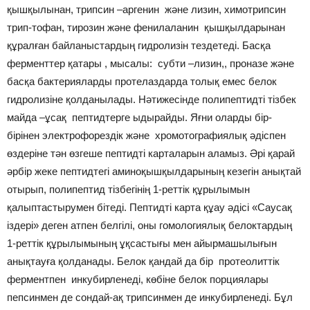
қышқылынан, трипсин –аргенин және лизин, химотрипсин
трип-тофан, тирозин және фенилаланин қышқылдарынан
құралған байланыстардың гидролизін тездетеді. Басқа
ферменттер қатары , мысалы: субти –лизин,, проназе және
басқа бактерияларды протелаздарда толық емес белок
гидролизіне қолданылады. Нәтижесінде полипептидті тізбек
майда –ұсақ пептидтерге ыдырайды. Яғни оларды бір-
бірінен электрофорездік және хромотографиялық әдіспен
өздеріне тән өзгеше пептидті карталарын аламыз. Әрі қарай
әрбір жеке пептидтегі аминоқышқылдарының кезегін анықтай
отырып, полипептид тізбегінің 1-реттік құрылымын
қалыптастырумен бітеді. Пептидті карта құау әдісі «Саусақ
іздері» деген атпен белгілі, оны гомологиялық белоктардың
1-реттік құрылымының ұқсастығы мен айырмашылығын
анықтауға қолданады. Белок қандай да бір протеолиттік
ферментпен инкубирленеді, көбіне белок порциялары
пепсинмен де сондай-ақ трипсинмен де инкубирленеді. Бұл