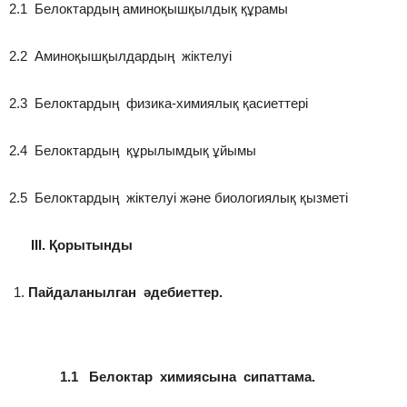
2.1 Белоктардың аминоқышқылдық құрамы
2.2 Аминоқышқылдардың жіктелуі
2.3 Белоктардың физика-химиялық қасиеттері
2.4 Белоктардың құрылымдық ұйымы
2.5 Белоктардың жіктелуі және биологиялық қызметі
III. Қорытынды
Пайдаланылган әдебиеттер.
1.1 Белоктар химиясына сипаттама.