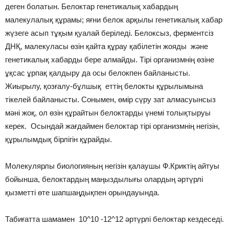
деген болатын. Белоктар генетикалық хабардың
малекулалық құрамы; яғни белок арқылы генетикалық хабар
жүзеге асып тұқым қуалай беріледі. Белоксыз, ферментсіз
ДНҚ, малекуласы өзін қайта құрау қабілетін жояды және
генетикалық хабарды бере алмайды. Тірі организмнің өзіне
ұқсас ұрпақ қалдыру да осы белокпен байланысты.
Жиырылу, қозғалу-бұлшық еттің белокты құрылымына
тікелей байланысты. Сонымен, өмір сүру зат алмасуынсыз
мәні жоқ, ол өзін құрайтын белоктарды үнемі толықтыруы
керек. Осындай жағдаймен белоктар тірі организмнің негізін,
құрылымдық бірлігін құрайды.
Молекулярлы биологияның негізін қалаушы Ф.Криктің айтуы
бойынша, белоктардың маңыздылығы олардың әртүрлі
қызметті өте шапшаңдықпен орындауында.
Табиғатта шамамен 10^10 -12^12 әртүрлі белоктар кездеседі.