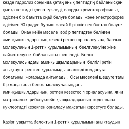
кезде гидролиз соңында қатаң анық пептидтің байланысқан
қысқа пептидті қоспа түзіледі, оларды хромотографиялық
әдіспен бір бағытта оңай бөлуге болады және электрофорез
әдісімен 90 градус бұрыш жасай біріншісінен бастап бөлуге
болады. Онан кейін мәселе әрбір пептидтен бөлінген
аминқышқылдарының кезекті ретпен орналасуына, барлық
молекуланың 1-реттік құрылымының беелгіленуіне жіне
сәйкестенуіне байланысты шешіледі. Белок
молекуласындағы аминқышқылдарының белгілі ретін
анықтауға рентген құрылымды анализді қолдануға
болатыны жоғарыда айтылады. Осы мәселені шешуге тағы
бір жаңа тәсіл белок молекуласындағы
аминқышқылдарының ретпен кезектесіп орналасуына, яғни
матрицалық рибонуклейн қышқылдарының кодындағы
нуклеотидті кезекпен орналасу мақсатын көрсетуге болады.
Қазіргі уақытта белоктың 1-реттік құрылымын анықтаудың