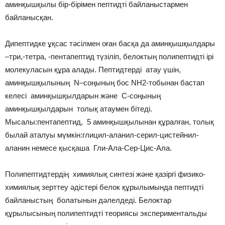
аминқышқылы бір-бірімен пептидті байланыстармен
байланысқан.
Дипептидке ұқсас тәсілмен оған басқа да аминқышқылдары
–три,-тетра, -пентапептид түзіліп, белоктың полипептидті ірі
молекуласын құра алады. Пептидтерді атау үшін,
аминқышқылының N–соңының бос NH2-тобынан бастап
келесі аминқышқылдарын және C-соңының
аминқышқылдарын толық атаумен бітеді.
Мысалы:пентапептид, 5 аминқышқылынан құралған, толық
былай аталуы мүмкін:глицил-аланил-серил-цистейнил-
аланин немесе қысқаша Гли-Ала-Сер-Цис-Ала.
Полипептидтердің химиялық синтезі және қазіргі физико-
химиялық зерттеу әдістері белок құрылымында пептидті
байланыстың болатынын дәлелдеді. Белоктар
құрылысының полипептидті теориясы экспериментальды