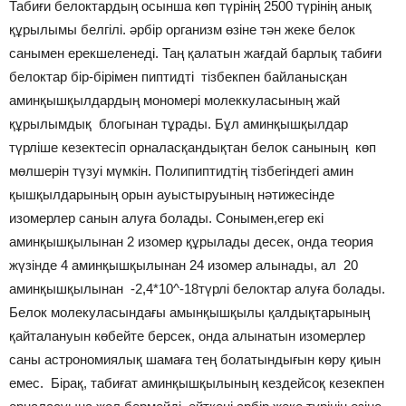
Табиғи белоктардың осынша көп түрінің 2500 түрінің анық
құрылымы белгілі. әрбір организм өзіне тән жеке белок
санымен ерекшеленеді. Таң қалатын жағдай барлық табиғи
белоктар бір-бірімен пиптидті тізбекпен байланысқан
аминқышқылдардың мономері молеккуласының жай
құрылымдық блогынан тұрады. Бұл аминқышқылдар
түрліше кезектесіп орналасқандықтан белок санының көп
мөлшерін түзуі мүмкін. Полипиптидтің тізбегіндегі амин
қышқылдарының орын ауыстыруының нәтижесінде
изомерлер санын алуға болады. Сонымен,егер екі
аминқышқылынан 2 изомер құрылады десек, онда теория
жүзінде 4 аминқышқылынан 24 изомер алынады, ал 20
аминқышқылынан -2,4*10^-18түрлі белоктар алуға болады.
Белок молекуласындағы амынқышқылы қалдықтарының
қайталануын көбейте берсек, онда алынатын изомерлер
саны астрономиялық шамаға тең болатындығын көру қиын
емес. Бірақ, табиғат аминқышқылының кездейсоқ кезекпен