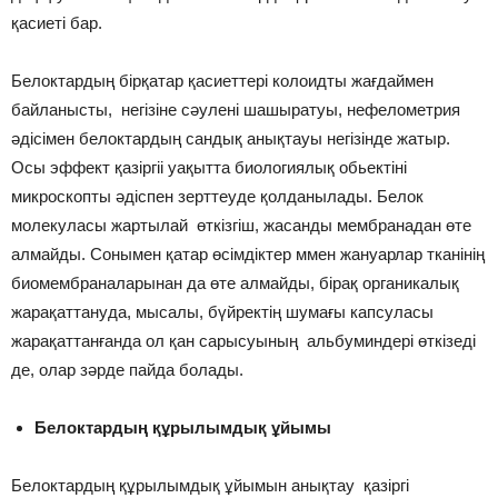
қасиеті бар.
Белоктардың бірқатар қасиеттері колоидты жағдаймен
байланысты, негізіне сәулені шашыратуы, нефелометрия
әдісімен белоктардың сандық анықтауы негізінде жатыр.
Осы эффект қазіргіі уақытта биологиялық обьектіні
микроскопты әдіспен зерттеуде қолданылады. Белок
молекуласы жартылай өткізгіш, жасанды мембранадан өте
алмайды. Сонымен қатар өсімдіктер ммен жануарлар тканінің
биомембраналарынан да өте алмайды, бірақ органикалық
жарақаттануда, мысалы, бүйректің шумағы капсуласы
жарақаттанғанда ол қан сарысуының альбуминдері өткізеді
де, олар зәрде пайда болады.
Белоктардың құрылымдық ұйымы
Белоктардың құрылымдық ұйымын анықтау қазіргі