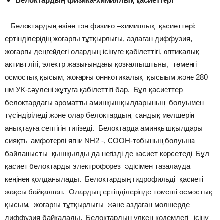
Белоктардың физика-химиялық қасиеттері
Белоктардың өзіне тән физико –химиялық қасиеттері:
ертінділерідің жоғарғы тұтқырлығы, аздаған диффузия,
жоғарғы деңгейдегі олардың ісінуге қабілеттігі, оптикалық
активтілігі, электр жазығындағы қозғалғыштығы, төменгі
осмостық қысым, жоғарғы оннкотикалық қысыым және 280
нм УК-сәулені жұтуға қабілеттігі бар. Бұл қасиеттер
белоктардағы ароматты аминқышқылдарының болуымен
түсіндіріледі және олар белоктардың сандық мөлшерін
анықтауға септігін тигізеді. Белоктарда аминқышқылдары
сияқты амфотерлі яғни NH2 -, COOH-тобының болуына
байланысты қышқылды да негізді де қасиет көрсетеді. Бұл
қасиет белоктарды электрофорез әдісімен тазалауда
кеңінен қолданылады. Белоктардың гидрофильді қасиеті
жақсы байқалған. Олардың ертінділерінде төменгі осмостық
қысым, жоғарғы тұтқырлығы және аздаған мөлшерде
диффузия байқалады. Белоктардың үлкен көлемдегі –ісіну