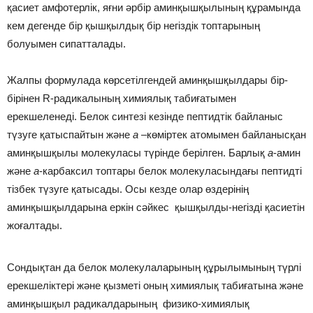
қасиет амфотерлік, яғни әрбір аминқышқылының құрамында
кем дегенде бір қышқылдық бір негіздік топтарының
болуымен сипатталады.
Жалпы формулада көрсетілгендей аминқышқылдары бір-
бірінен R-радикалының химиялық табиғатымен
ерекшеленеді. Белок синтезі кезінде пептидтік байланыс
түзуге қатыспайтын және
а
–көміртек атомымен байланысқан
аминқышқылы молекуласы түрінде берілген. Барлық
а
-амин
және
а
-карбаксил топтары белок молекуласындағы пептидті
тізбек түзуге қатысады. Осы кезде олар өздерінің
аминқышқылдарына еркін сәйкес қышқылды-негізді қасиетін
жоғалтады.
Сондықтан да белок молекулаларының құрылымының түрлі
ерекшеліктері және қызметі оның химиялық табиғатына және
аминқышқыл радикалдарының физико-химиялық