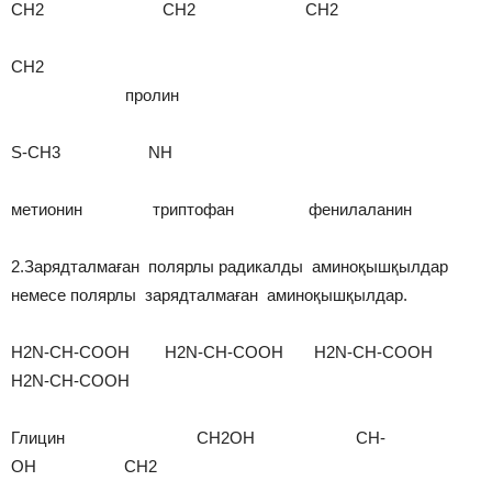
CH2 CH2 CH2
CH2
пролин
S-CH3 NH
метионин триптофан фенилаланин
2.Зарядталмаған полярлы радикалды аминоқышқылдар
немесе полярлы зарядталмаған аминоқышқылдар.
H2N-CH-COOH H2N-CH-COOH H2N-CH-COOH
H2N-CH-COOH
Глицин CH2OH CH-
OH CH2