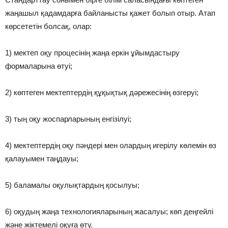
жаңашыл қадамдарға байланысты қажет болып отыр. Атап
көрсететін болсақ, олар:
1) мектеп оқу процесінің жаңа еркін ұйымдастыру
формаларына өтуі;
2) көптеген мектептердің құқықтық дəрежесінің өзгеруі;
3) тың оқу жоспарларының енгізілуі;
4) мектептердің оқу пəндері мен олардың игерілу көлемін өз
қалауымен таңдауы;
5) баламалы оқулықтардың қосылуы;
6) оқудың жаңа технологияларының жасалуы; көп деңгейлі
жəне жіктемелі оқуға өту.