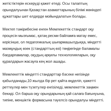
жетістіктерін ескеруді қажет етеді. Осы талаптың
орындалуынан Қазақстан азаматтарының білімі жөніндегі
құжаттары шет елдерде мойындалатын болады.
Мектеп тəжірибесіне енген Мемлекеттік стандарт оқу
процесін мызғымас, қатаң ресми байламға матау емес,
керісінше, ол педагогикалық шығармашылдыққа, міндетті
мазмұндық өзек (стандарттың өзі) төңірегінде баламалы
бағдарламалар, оқудың əрқилы технологияларын, оқу
құралдарын жасауға кең жол ашады.
Мемлекеттік міндетті стандарттар бəсеке негізінде
қабылданады,10 жылда бір рет қайта өңделіп, қажетті
реттеулер мен түзетулер енгізіледі, мемлекеттік заңмен
бекиді. Ол барша оқу орындарының қай салаға бағынуына,
типіне, меншіктік формасына тəуелсіз орындалуы міндетті.