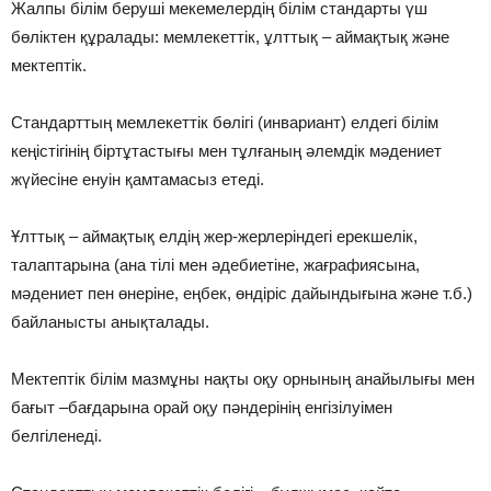
Жалпы білім беруші мекемелердің білім стандарты үш
бөліктен құралады: мемлекеттік, ұлттық – аймақтық жəне
мектептік.
Стандарттың мемлекеттік бөлігі (инвариант) елдегі білім
кеңістігінің біртұтастығы мен тұлғаның əлемдік мəдениет
жүйесіне енуін қамтамасыз етеді.
Ұлттық – аймақтық елдің жер-жерлеріндегі ерекшелік,
талаптарына (ана тілі мен əдебиетіне, жағрафиясына,
мəдениет пен өнеріне, еңбек, өндіріс дайындығына жəне т.б.)
байланысты анықталады.
Мектептік білім мазмұны нақты оқу орнының анайылығы мен
бағыт –бағдарына орай оқу пəндерінің енгізілуімен
белгіленеді.