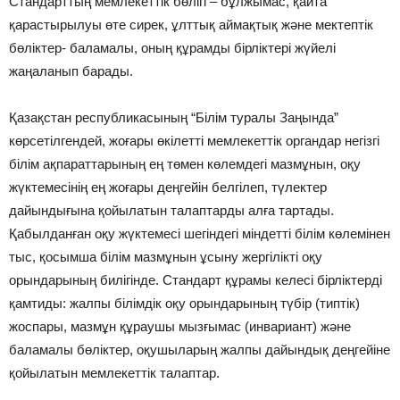
Стандарттың мемлекеттік бөлігі – бұлжымас, қайта
қарастырылуы өте сирек, ұлттық аймақтық жəне мектептік
бөліктер- баламалы, оның құрамды бірліктері жүйелі
жаңаланып барады.
Қазақстан республикасының “Білім туралы Заңында”
көрсетілгендей, жоғары өкілетті мемлекеттік органдар негізгі
білім ақпараттарының ең төмен көлемдегі мазмұнын, оқу
жүктемесінің ең жоғары деңгейін белгілеп, түлектер
дайындығына қойылатын талаптарды алға тартады.
Қабылданған оқу жүктемесі шегіндегі міндетті білім көлемінен
тыс, қосымша білім мазмұнын ұсыну жергілікті оқу
орындарының билігінде. Стандарт құрамы келесі бірліктерді
қамтиды: жалпы білімдік оқу орындарының түбір (типтік)
жоспары, мазмұн құраушы мызғымас (инвариант) жəне
баламалы бөліктер, оқушыларың жалпы дайындық деңгейіне
қойылатын мемлекеттік талаптар.