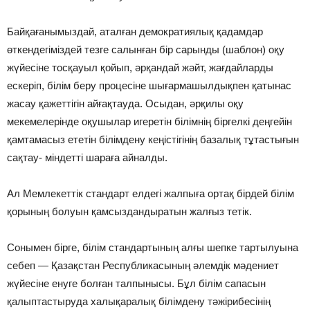
Байқағанымыздай, аталған демократиялық қадамдар
өткендегіміздей тезге салынған бір сарынды (шаблон) оқу
жүйесіне тосқауыл қойып, əрқандай жəйт, жағдайларды
ескеріп, білім беру процесіне шығармашылдықпен қатынас
жасау қажеттігін айғақтауда. Осыдан, əрқилы оқу
мекемелерінде оқушылар игеретін білімнің біргелкі деңгейін
қамтамасыз ететін білімдену кеңістігінің базалық тұтастығын
сақтау- міндетті шараға айналды.
Ал Мемлекеттік стандарт елдегі жалпыға ортақ бірдей білім
қорының болуын қамсыздандыратын жалғыз тетік.
Сонымен бірге, білім стандартының алғы шепке тартылуына
себеп — Қазақстан Республикасының əлемдік мəдениет
жүйесіне енуге болған талпынысы. Бұл білім сапасын
қалыптастыруда халықаралық білімдену тəжірибесінің