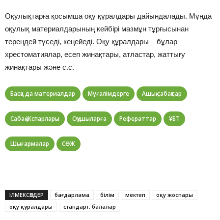
Оқулықтарға қосымша оқу құралдары дайындалады. Мұнда
оқулық материалдарының кейбірі мазмұн тұрғысынан
тереңдей түседі, кеңейеді. Оқу құралдары – бұлар
хрестоматиялар, есеп жинақтары, атластар, жаттығу
жинақтары жəне с.с.
Басқа да материалдар
Мұғалімдерге
Ашық сабақтар
Сабақ Жспарлары
Оқушыларға
Рефераттар
ҰБТ
Шығармалар
СӨЖ
ІЛМЕКСӨЗДЕР
бағдарлама
білім
мектеп
оқу жоспары
оқу құралдары
стандарт. балалар