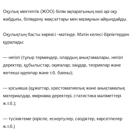
Оқулық мектептік (ЖОО) білім ақпаратының көзі əрі оқу
жабдығы, білімдену мақсаттары мен мазмұнын айқындайды.
Оқулықтың басты көрінісі –мəтінде. Мəтін келесі бірліктерден
құралады:
— негізгі (тұғыр терминдер, олардың анықтамалары, негізгі
деректер, құбылыстар, оқиғалар; заңдар, теориялар жəне
жетекші идеялар жəне т.б. баяны);
— қосымша (құжаттар, хрестоматиялық жəне анықтамалық
материалдар, өмірнама деректері, статистика мəліметтері
ж.т.б.);
— түсініктеме (кіріспе, ескертулер, сөздіктер, көрсетпелер
ж.т.б.)