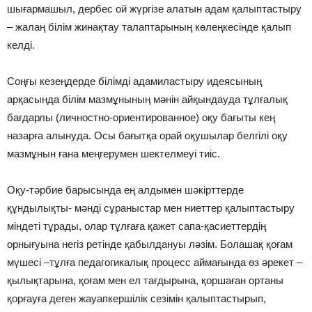
шығармашыл, дербес ой жүргізе алатын адам қалыптастыру
– жалаң білім жинақтау талаптарының көлеңкесінде қалып
келді.
Соңғы кезеңдерде білімді адамиластыру идеясының
арқасында білім мазмұнының мəнін айқындауда тұлғалық
бағдарлы (личностно-ориентированное) оқу бағыты кең
назарға алынуда. Осы бағытқа орай оқушылар белгілі оқу
мазмұнын ғана меңгерумен шектелмеуі тиіс.
Оқу-тəрбие барысында ең алдымен шəкірттерде
құндылықты- мəнді сұраныстар мен ниеттер қалыптастыру
міндеті тұрады, олар тұлғаға қажет сапа-қасиеттердің
орнығуына негіз ретінде қабылдануы лəзім. Болашақ қоғам
мүшесі –тұлға педагогикалық процесс аймағында өз əрекет –
қылықтарына, қоғам мен ел тағдырына, қоршаған ортаны
қорғауға деген жауапкершілік сезімін қалыптастырып,