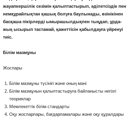
жауапкершілік сезімін қалыптастырып, əділетсіздік пен
немқұрайлықтан қашық болуға баулынады, өзінікінен
басқаша пікірлерді ымырашылдықпен тыңдап, ұрда-
жық ысырып тастамай, қажеттісін қабылдауға үйренуі
тиіс.
Білім мазмұны
Жоспары
Білім мазмұны түсінігі жəне оның мəні
Білім мазмұнын қалыптастыруға байланысты негізгі
теориялар
Мемлекеттік білім стандарты
Оқу жоспарлары, бағдарламалары жəне оқу құралдары