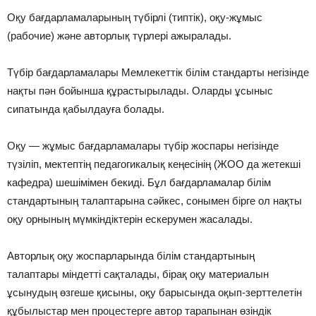
Оқу бағдарламаларының түбірлі (типтік), оқу-жұмыс
(рабочие) жəне авторлық түрлері ажыралады.
Түбір бағдарламалары Мемлекеттік білім стандарты негізінде
нақты пəн бойынша құрастырылады. Оларды ұсыныс
сипатында қабылдауға болады.
Оқу — жұмыс бағдарламалары түбір жоспары негізінде
түзіліп, мектептің педагогикалық кеңесінің (ЖОО да жетекші
кафедра) шешімімен бекиді. Бұл бағдарламалар білім
стандартының талаптарына сəйкес, сонымен бірге ол нақты
оқу орнының мүмкіндіктерін ескерумен жасалады.
Авторлық оқу жоспарларында білім стандартының
талаптары міндетті сақталады, бірақ оқу материалын
ұсынудың өзгеше қисыны, оқу барысында оқып-зерттелетін
құбылыстар мен процестерге автор тарапынан өзіндік