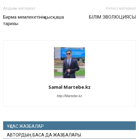
Алдыңғы материал
Келесі материал
Бирма мемлекетінің қысқаша
БІЛІМ ЭВОЛЮЦИЯСЫ
тарихы
Samal Martebe.kz
http://Martebe.kz
ҰҚСАС ЖАЗБАЛАР
АВТОРДЫҢ БАСҚА ДА ЖАЗБАЛАРЫ