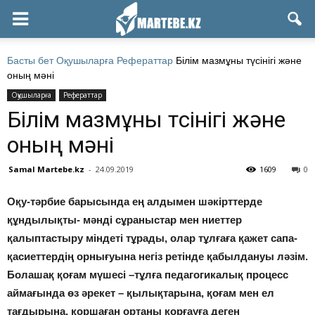
Басты бет
Оқушыларға
Рефераттар
Білім мазмұны түсінігі жəне
оның мəні
Оқушыларға
Рефераттар
Білім мазмұны түсінігі жəне
оның мəні
Samal Martebe.kz
-
24.09.2019
1609
0
Оқу-тəрбие барысында ең алдымен шəкірттерде
құндылықты- мəнді сұраныстар мен ниеттер
қалыптастыру міндеті тұрады, олар тұлғаға қажет сапа-
қасиеттердің орнығуына негіз ретінде қабылдануы лəзім.
Болашақ қоғам мүшесі –тұлға педагогикалық процесс
аймағында өз əрекет – қылықтарына, қоғам мен ел
тағдырына, қоршаған ортаны қорғауға деген