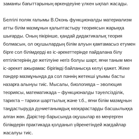
заманғы бағыттарының өркендеуіне үлкен ықпал жасады.
Белгілі поляк ғалымы В.Оконь функционалды материализм
атты білім мазмұнын қалыптастыру теориясын жарыққа
шығарды. Оның пікірінше, қандай дидактикалық теория
болмасын, ол оқушылардың білім алуын қамтамасыз етумен
бірге сол білімдерді өз іс-əрекеттерінде пайдалана білу
ептіліктерінің де жетілуіне негіз болуы шарт, яғни таным мен
іс-əрекет ажырамас бірігімді байланысқа келуі қажет. Жеке
пəндер мазмұнында да сол пəннің жетекші ұғымы басты
назарға алынуы тиіс. Мысалы, биологияда – эволюция
теориясы, математикада – функционалды тəуелсізділік,
тарихта – тарихи шарттылық жəне т.б., яғни білім мазмұнын
таңдастыруда дүниетанымдық көзқарастарды басшылыққа
алған жөн. Дəрістер барысында оқушылар өз меңгерген
білімдерін практикада қолданып үйренетіндей жағдайлар
жасалуы тиіс.