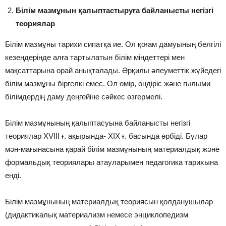
Білім мазмұнын қалыптастыруға байланысты негізгі
теориялар
Білім мазмұны тарихи сипатқа ие. Ол қоғам дамуының белгілі
кезеңдерінде алға тартылатын білім міндеттері мен
мақсаттарына орай анықталады. Əрқилы əлеуметтік жүйедегі
білім мазмұны біргелкі емес. Ол өмір, өндіріс жəне ғылыми
білімдердің даму деңгейіне сəйкес өзгермелі.
Білім мазмұнының қалыптасуына байланысты негізгі
теориялар XVIII ғ. ақырында- XIX ғ. басында өрбіді. Бұлар
мəн-мағынасына қарай білім мазмұнының материалдық жəне
формальдық теориялары атауларымен педагогика тарихына
енді.
Білім мазмұнының материалдық теориясын қолданушылар
(дидактикалық материализм немесе энциклопедизм