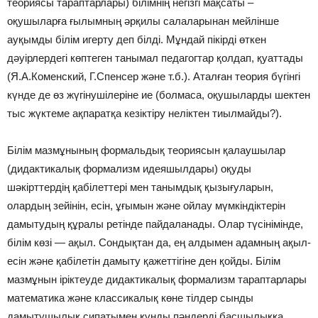
теориясы тараптарлары) білімнің негізгі мақсаты –
оқушыларға ғылымның əрқилы салаларынан мейлінше
ауқымды білім игерту деп білді. Мұндай пікірді өткен
дəуірлердегі көптеген танымал педагогтар қолдап, қуаттады
(Я.А.Коменский, Г.Спенсер жəне т.б.). Аталған теория бүгінгі
күнде де өз жүгінушілеріне ие (болмаса, оқушыларды шектен
тыс жүктеме ақпаратқа кезіктіру неліктен тиылмайды?).
Білім мазмұнының формальдық теориясын қалаушылар
(дидактикалық формализм идеяшылдары) оқуды
шəкірттердің қабілеттері мен танымдық қызығуларын,
олардың зейінін, есін, ұғымын жəне ойлау мүмкіндіктерін
дамытудың құралы ретінде пайдаланады. Олар түсінімінде,
білім көзі — ақыл. Сондықтан да, ең алдымен адамның ақыл-
есін жəне қабілетін дамыту қажеттігіне ден қойды. Білім
мазмұнын іріктеуде дидактикалық формализм тараптарлары
математика жəне классикалық көне тілдер сынды
дамытушылық сипатымен құнды пəндерді басшылыққа