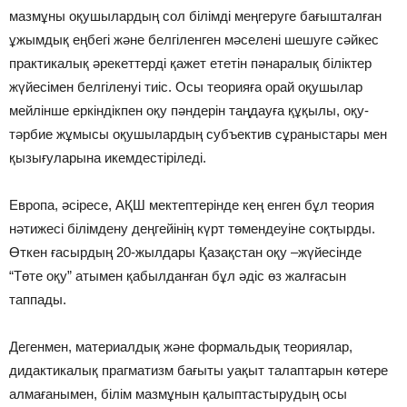
мазмұны оқушылардың сол білімді меңгеруге бағышталған
ұжымдық еңбегі жəне белгіленген мəселені шешуге сəйкес
практикалық əрекеттерді қажет ететін пəнаралық біліктер
жүйесімен белгіленуі тиіс. Осы теорияға орай оқушылар
мейлінше еркіндікпен оқу пəндерін таңдауға құқылы, оқу-
тəрбие жұмысы оқушылардың субъектив сұраныстары мен
қызығуларына икемдестіріледі.
Европа, əсіресе, АҚШ мектептерінде кең енген бұл теория
нəтижесі білімдену деңгейінің күрт төмендеуіне соқтырды.
Өткен ғасырдың 20-жылдары Қазақстан оқу –жүйесінде
“Төте оқу” атымен қабылданған бұл əдіс өз жалғасын
таппады.
Дегенмен, материалдық жəне формальдық теориялар,
дидактикалық прагматизм бағыты уақыт талаптарын көтере
алмағанымен, білім мазмұнын қалыптастырудың осы