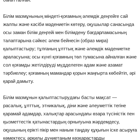
Білім мазмұнының міндеті-қоғамның əлемдік деңгейге сай
жалпы жəне кəсіби мəдениетін көтеру, оқушылар санасында
осы заман білім деңгейі мен білімдену бағдарламасының
талаптарына сəйкес əлем бейнесін (образ мира)
қалыптастыру; тұлғаның ұлттық жəне əлемдік мəдениетке
араласуына; осы күнгі қоғамның төл тумасына айналған жəне
сол қоғамды жетілдіруді мүдделеген адам жəне азамат
тəрбиелеу; қоғамның мамандар қорын жаңғырта көбейтіп, əрі
қарай дамыту.
Білім мазмұнын қалыптастырудағы басты мақсат —
расалық, ұлттық, этникалық, діни жəне əлеуметтік тегіне
қарамай адамдар, халықтар арасындағы өзара түсіністік пен
қызметтестік қатынастардың орнығуына жəрдемдесу,
оқушының ерікті пікір мен наным таңдау құқығын іске асыруға
көмектесу, əрқилы дүниетаным көзқарастарды