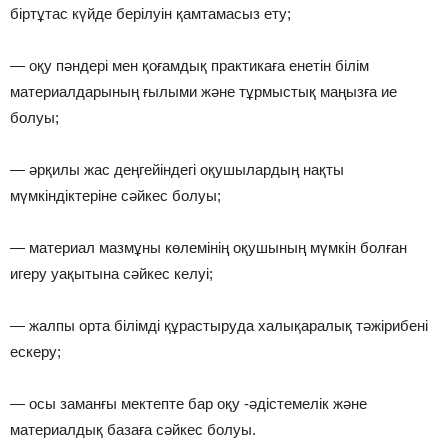
біртұтас күйде берілуін қамтамасыз ету;
— оқу пəндері мен қоғамдық практикаға енетін білім
материалдарының ғылыми жəне тұрмыстық маңызға ие
болуы;
— əрқилы жас деңгейіндегі оқушылардың нақты
мүмкіндіктеріне сəйкес болуы;
— материал мазмұны көлемінің оқушының мүмкін болған
игеру уақытына сəйкес келуі;
— жалпы орта білімді құрастыруда халықаралық тəжірибені
ескеру;
— осы заманғы мектепте бар оқу -əдістемелік жəне
материалдық базаға сəйкес болуы.