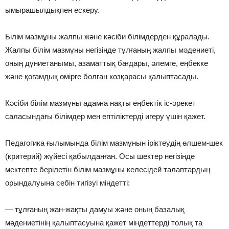
ымырашылдықпен ескеру.
Білім мазмұны жалпы жəне кəсіби білімдерден құралады.
Жалпы білім мазмұны негізінде тұлғаның жалпы мəдениеті,
оның дүниетанымы, азаматтық бағдары, əлемге, еңбекке
жəне қоғамдық өмірге болған көзқарасы қалыптасады.
Кəсіби білім мазмұны адамға нақты еңбектік іс-əрекет
саласындағы білімдер мен ептіліктерді игеру үшін қажет.
Педагогика ғылымында білім мазмұнын іріктеудің өлшем-шек
(критерий) жүйесі қабылданған. Осы шектер негізінде
мектепте берілетін білім мазмұны келесідей талаптардың
орындалуына себін тигізуі міндетті:
— тұлғаның жан-жақты дамуы жəне оның базалық
мəдениетінің қалыптасуына қажет міндеттерді толық та