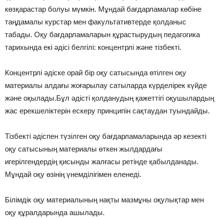
көзқарастар болуы мүмкін. Мұндай бағдарламалар көбіне
таңдамалы курстар мен факультативтерде қолданыс
табады. Оқу бағдарламаларын құрастырудың педагогика
тарихында екі əдісі белгілі: концентрлі жəне тізбекті.
Концентрлі əдіске орай бір оқу сатысында өтілген оқу
материалы алдағы жоғарылау сатыларда күрделірек күйде
жəне оқылады.Бұл əдісті қолданудың қажеттігі оқушылардың
жас ерекшеліктерін ескеру принципін сақтаудан туындайды.
Тізбекті əдіспен түзілген оқу бағдарламаларында əр кезекті
оқу сатысының материалы өткен жылдардағы
игерілгендердің қисынды жалғасы ретінде қабылданады.
Мұндай оқу өзінің үнемділігімен еленеді.
Білімдік оқу материалының нақты мазмұны оқулықтар мен
оқу құралдарында ашылады.