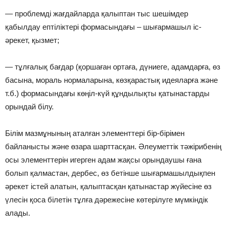
— проблемді жағдайларда қалыптан тыс шешімдер
қабылдау ептіліктері формасындағы – шығармашыл іс-
əрекет, қызмет;
— тұлғалық бағдар (қоршаған ортаға, дүниеге, адамдарға, өз
басына, мораль нормаларына, көзқарастық идеяларға жəне
т.б.) формасындағы көңіл-күй құндылықты қатынастарды
орындай білу.
Білім мазмұнының аталған элементтері бір-бірімен
байланысты жəне өзара шарттасқан. Əлеуметтік тəжірибенің
осы элементтерін игерген адам жақсы орындаушы ғана
болып қалмастан, дербес, өз бетінше шығармашылдықпен
əрекет істей алатын, қалыптасқан қатынастар жүйесіне өз
үлесін қоса білетін тұлға дəрежесіне көтерілуге мүмкіндік
алады.