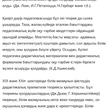
алды. (Дж. Локк, И.Г.Петалоцци, Н.Гербарг жəне т.б.).
Қазіргі дəуір педагогикасында бұл екі теория да сынға
ұшырауда. Таза, жалаң күйінде аталған бағыттардағы
педагогикалық жүйе оқу-тəрбие міндеттерін ойдағыдай
орындай алмайды. Мектептің басты мақсаты- адамның
ақыл-ес (интеллектуал) күштерін дамытып, сол арқылы білім
игеруге, оны қолдана білуге үйрету. Осыдан, бүгінгі
педагогика дидактикалық материализм мен дидактикалық
формализм бағыттарындағы оқу-тəрбие істерін бірлікте
жүзеге асыруды қолдайды. (К.Д.Ушинский).
XIX жəне XXғғ. шектерінде білім мазмұнын іріктеудің
дидактикалық прагматизм теориясы қалыптасты. Бұл
теорияны қолдаушылардың (Дж.Дьюи, Г. Кершенштейнер)
пікірінше, білім мазмұнының негізі жеке пəндерде емес, ол
оқушының қоғамдық жəне дара іс-əрекеттерінде. Білім