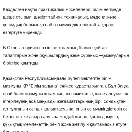
Көзделген нақты практикалық мəселелерді білім негізінде
шеше отырып, шəкірт табиғи, техникалық, мəдени жəне
қоғамдық болмысқа сай өз мүмкіндіктерін қайта қарап,
өзгертуге үйренеді.
В.Оконь теориясы өз ішіне қоғамның білімге қойған
талаптарын жəне оқушылардың жеке сұраныс –қызығуларын
біріктіре қамтиды.
Қазақстан Республикасындағы бүгінгі мектептің білім
мазмұны ҚР “Білім заңына” сəйкес құрастырылған. Бұл Заңға
орай білім мазмұны қоғамның экономикалық жəне əлеуметтік
ілгерілеуінің аса маңызды жағдайаттарының бірі, сондықтан
ол тұлғаның өзіндік қалыптасуына, оның өз мүмкіндіктерін өз
бетінше іске асыра алуына жағдай жасап, қоғам дамуын,
құқықтық мемлекеттің бекіп жəне жетілуін қамтамасыз етуге
бағытталған.