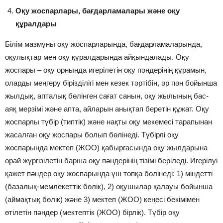
Оқу жоспарлары, бағдарламалары жəне оқу
құралдары
Білім мазмұны оқу жоспарларында, бағдарламаларында,
оқулықтар мен оқу құралдарында айқындалады. Оқу
жоспары – оқу орнында игерілетін оқу пəндерінің құрамын,
оларды меңгеру бірізділігі мен кезек тəртібін, əр пəн бойынша
жылдық, апталық бөлінген сағат санын, оқу жылының бас-
аяқ мерзімі жəне апта, айларын анықтап беретін құжат. Оқу
жоспарлы түбір (типтік) жəне нақты оқу мекемесі тарапынан
жасалған оқу жоспары болып бөлінеді. Түбірлі оқу
жоспарында мектеп (ЖОО) қабырғасында оқу жылдарына
орай жүргізілетін барша оқу пəндерінің тізімі беріледі. Игерілуі
қажет пəндер оқу жоспарында үш топқа бөлінеді: 1) міндетті
(базалық-мемлекеттік бөлік), 2) оқушылар қалауы бойынша
(аймақтық бөлік) жəне 3) мектеп (ЖОО) кеңесі бекімімен
өтілетін пəндер (мектептік (ЖОО) бірлік). Түбір оқу