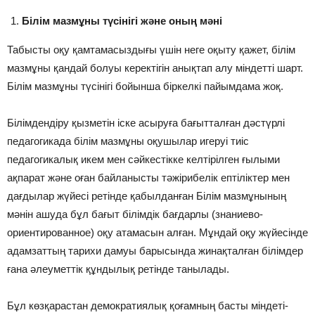
Білім мазмұны түсінігі жəне оның мəні
Табысты оқу қамтамасыздығы үшін неге оқыту қажет, білім
мазмұны қандай болуы керектігін анықтап алу міндетті шарт.
Білім мазмұны түсінігі бойынша біркелкі пайымдама жоқ.
Білімдендіру қызметін іске асыруға бағытталған дəстүрлі
педагогикада білім мазмұны оқушылар игеруі тиіс
педагогикалық икем мен сəйкестікке келтірілген ғылыми
ақпарат жəне оған байланысты тəжірибелік ептіліктер мен
дағдылар жүйесі ретінде қабылданған Білім мазмұнының
мəнін ашуда бұл бағыт білімдік бағдарлы (знаниево-
ориентированное) оқу атамасын алған. Мұндай оқу жүйесінде
адамзаттың тарихи дамуы барысында жинақталған білімдер
ғана əлеуметтік құндылық ретінде танылады.
Бұл көзқарастан демократиялық қоғамның басты міндеті-