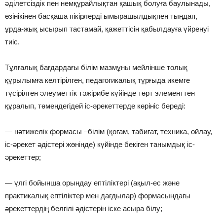
əділетсіздік пен немқұрайлықтан қашық болуға баулынады,
өзінікінен басқаша пікірлерді ымырашылдықпен тыңдап,
ұрда-жық ысырып тастамай, қажеттісін қабылдауға үйренуі
тиіс.
Тұлғалық бағдардағы білім мазмұны мейлінше толық
құрылымға келтірілген, педагогикалық тұрғыда икемге
түсірілген əлеуметтік тəжірибе күйінде төрт элементтен
құралып, төмендегідей іс-əрекеттерде көрініс береді:
— нəтижелік формасы –білім (қоғам, табиғат, техника, ойлау,
іс-əрекет əдістері жөнінде) күйінде бекіген танымдық іс-
əрекеттер;
— үлгі бойынша орындау ептіліктері (ақыл-ес жəне
практикалық ептіліктер мен дағдылар) формасындағы
əрекеттердің белгілі əдістерін іске асыра білу;