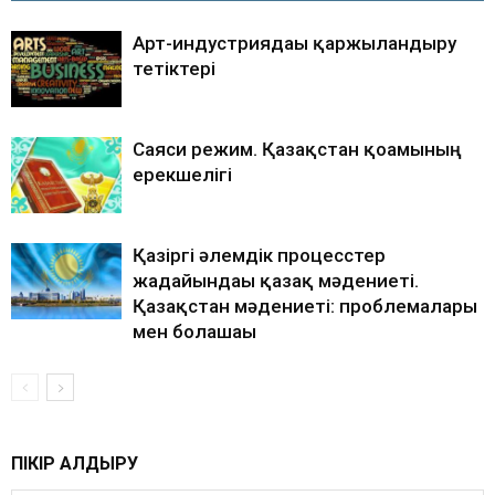
Арт-индустриядағы қаржыландыру
тетіктері
Саяси режим. Қазақстан қоғамының
ерекшелігі
Қазіргі әлемдік процесcтер
жағдайындағы қазақ мәдениеті.
Қазақстан мәдениеті: проблемалары
мен болашағы
ПІКІР ҚАЛДЫРУ