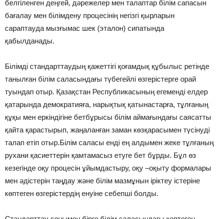
белгіленген деңгей, дəрежелер мен талаптар білім сапасын
бағалау мен білімдену процесінің негізгі қырларын
сараптауда мызғымас шек (эталон) сипатында
қабылданады.
Білімді стандарттаудың қажеттігі қоғамдық құбылыс ретінде
танылған білім саласындағы түбегейлі өзгерістерге орай
туындап отыр. Қазақстан Республикасының егеменді елдер
қатарында демократияға, нарықтық қатынастарға, тұлғаның
құқы мен еркіндігіне бетбұрысы білім аймағындағы саясатты
қайта қарастырып, жаңаланған заман көзқарасымен түсінуді
талап етіп отыр.Білім саласы енді ең алдымен жеке тұлғаның
рухани қасиеттерін қамтамасыз етуге бет бұрды. Бұл өз
кезегінде оқу процесін ұйымдастыру, оқу –оқыту формалары
мен əдістерін таңдау жəне білім мазмұнын іріктеу істеріне
көптеген өзгерістердің енуіне себепші болды.
Стандарттау сонымен бірге білім саласындағы көптеген