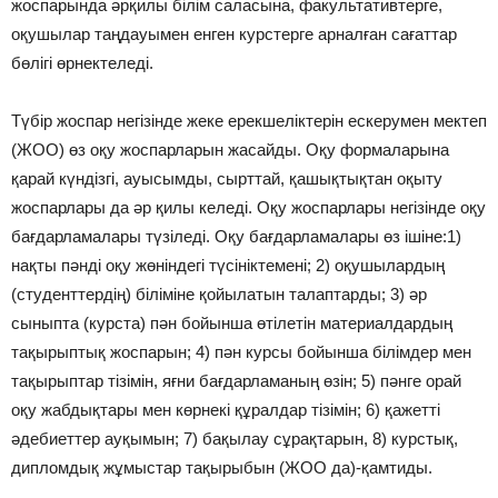
жоспарында əрқилы білім саласына, факультативтерге,
оқушылар таңдауымен енген курстерге арналған сағаттар
бөлігі өрнектеледі.
Түбір жоспар негізінде жеке ерекшеліктерін ескерумен мектеп
(ЖОО) өз оқу жоспарларын жасайды. Оқу формаларына
қарай күндізгі, ауысымды, сырттай, қашықтықтан оқыту
жоспарлары да əр қилы келеді. Оқу жоспарлары негізінде оқу
бағдарламалары түзіледі. Оқу бағдарламалары өз ішіне:1)
нақты пəнді оқу жөніндегі түсініктемені; 2) оқушылардың
(студенттердің) біліміне қойылатын талаптарды; 3) əр
сыныпта (курста) пəн бойынша өтілетін материалдардың
тақырыптық жоспарын; 4) пəн курсы бойынша білімдер мен
тақырыптар тізімін, яғни бағдарламаның өзін; 5) пəнге орай
оқу жабдықтары мен көрнекі құралдар тізімін; 6) қажетті
əдебиеттер ауқымын; 7) бақылау сұрақтарын, 8) курстық,
дипломдық жұмыстар тақырыбын (ЖОО да)-қамтиды.