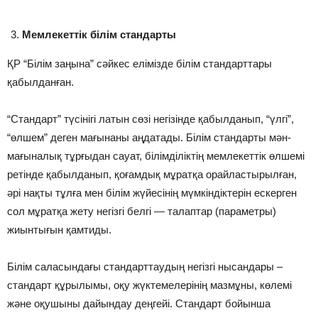
Мемлекеттік білім стандарты
ҚР “Білім заңына” сəйкес елімізде білім стандарттары
қабылданған.
“Стандарт” түсінігі латын сөзі негізінде қабылданып, “үлгі”,
“өлшем” деген мағынаны аңдатады. Білім стандарты мəн-
мағыналық тұрғыдан сауат, білімділіктің мемлекеттік өлшемі
ретінде қабылданып, қоғамдық мұратқа орайластырылған,
əрі нақты тұлға мен білім жүйесінің мүмкіндіктерін ескерген
сол мұратқа жету негізгі белгі — талаптар (параметры)
жиынтығын қамтиды.
Білім саласындағы стандарттаудың негізгі нысандары –
стандарт құрылымы, оқу жүктемелерінің мазмұны, көлемі
жəне оқушыны дайындау деңгейі. Стандарт бойынша