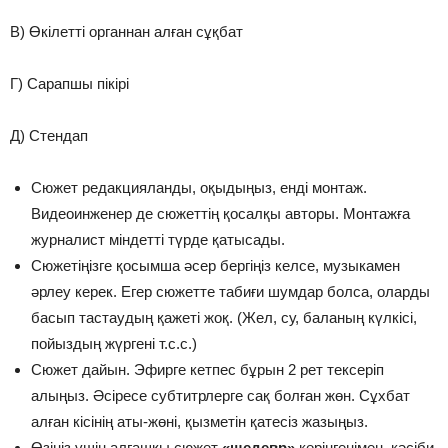
В) Өкілетті органнан алған сұқбат
Г) Сарапшы пікірі
Д) Стендап
Сюжет редакцияланды, оқыдыңыз, енді монтаж.
Видеоинженер де сюжеттің қосалқы авторы. Монтажға
журналист міндетті түрде қатысады.
Сюжетіңізге қосымша әсер бергіңіз келсе, музыкамен
әрлеу керек. Егер сюжетте табиғи шумдар болса, оларды
басып тастаудың қажеті жоқ. (Жел, су, баланың күлкісі,
пойыздың жүргені т.с.с.)
Сюжет дайын. Эфирге кетпес бұрын 2 рет тексеріп
алыңыз. Әсіресе субтитрлерге сақ болған жөн. Сұхбат
алған кісінің аты-жөні, қызметін қатесіз жазыңыз.
Өзіңіз үшін алғашқы сюжет
«шедевр»
көрінгенімен, кәсіби