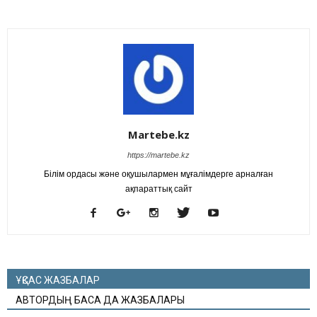
Martebe.kz
https://martebe.kz
Білім ордасы және оқушылармен мұғалімдерге арналған
ақпараттық сайт
ҰҚСАС ЖАЗБАЛАР
АВТОРДЫҢ БАСҚА ДА ЖАЗБАЛАРЫ