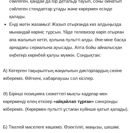
сөйлеген, қандай да бір детальді тауып, соны ойнатып
сөйлеген стендаптар ұтады және көрермен есінде
қалады.
Енді мәтін жазамыз! Жазып отырғанда көз алдыңызда
мынандай көрініс тұрсын. Үйде телевизор көріп отырған
апа жалығып кетіп, қолына пультті алды. Әне-міне басқа
арнадағы сериалына ауысады. Апта бойы айналысқан
еңбегіңіз көрінбей қалуы мүмкін. Сондықтан:
А) Көтерген тақырыптың жаңалығын дикторлардың сөзіне
жібереміз. Өйткені, хабарлаушы сол кісілер.
Ә) Бірінші позицияға сюжеттегі мықты кадрлар мен
көрерменді елең еткізер
«айқайлап тұрған»
синхронды
жібереміз. (Көрермен пультті ұстаған күйінше қатып қалады).
Б) Тікелей мәселеге көшеміз. Өзектілігі, маңызы, шешімі.