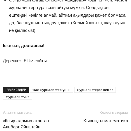
журналистер түрлі сын айтуы мүмкін. Сондықтан,
ештеңені көңілге алмай, айтқан ақылдары қажет болмаса
да, бас шұлғып тыңдау қажет. (Келмей жатып, жау тауып
не қыласыз!)
Іске сәт, достарым!
Дереккөз: El.kz сайты
ІЛМЕКСӨЗДЕР
жас журналистер үшін
журналистерге кеңес
Журналистика
Алдыңғы материал
Келесі материал
«Ғасыр адамы» атанған
Қызықты математика
Альберт Эйнштейн