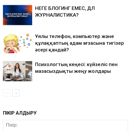
НЕГЕ БЛОГИНГ ЕМЕС, ДӘЛ
ЖУРНАЛИСТИКА?
Ұялы телефон, компьютер және
құлаққаптың адам ағзасына тигізер
әсері қандай?
Психологтың кеңесі: күйзеліс пен
мазасыздықты жеңу жолдары
ПІКІР ҚАЛДЫРУ