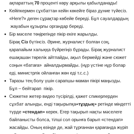
ақпараттың
70
проценті көру арқылы қабылданады!
Кейіпкермен сұхбаттан кейін көкейге біраз дүние түйесіз.
«Неге?» деген сұрақтар көбейе береді. Бұл сауалдардың
жауабын құзырлы органдар береді.
Бір мәселе төңірегінде пікір екіге жарылды.
Бірақ
Сіз
бүтінсіз. Әрине, журналист болған соң,
қарапайым халыққа бүйрегіңіз бұрады. Бірақ журналист
ешақашан төрелік айтпайды, ақыл бермейді және сюжет
соңын «батаға» айналдырмайды. (нұр үстіне нұр болар
еді, министрлік ойланған жөн еді т.с.с.)
Таразы тең болу үшін сарапшы-маман пікірі маңызды.
Бұл – бейтарап пікір.
Сюжетке жетер видео түсірілді, қажет спикерлерден
сұхбат алынды, енді тақырыпқа
«тұздық»
ретінде міндетті
түрде
«стендап»
керек. Егер тақырып нақты мәселеге
байланысты болса, тілші сол орынға барып «стендап»
жасайды. Оның өзінде де, жай тұрғаннан қарағанда жүріп