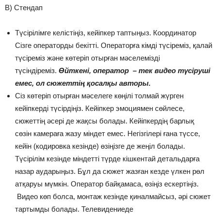
В) Стендап
Түсірілімге келістіңіз, кейіпкер таптыңыз. Координатор
Сізге операторды бекітті. Операторға кімді түсіреміз, қалай
түсіреміз және көтеріп отырған мәселемізді
түсіндіреміз.
Өйткені, оператор – тек видео түсіруші
емес, ол сюжеттің қосалқы авторы.
Сіз көтеріп отырған мәселеге көңілі толмай жүрген
кейіпкерді түсірдіңіз. Кейіпкер эмоциямен сөйлесе,
сюжеттің әсері де жақсы болады. Кейіпкердің барлық
сөзін камераға жазу міндет емес. Негізгілері ғана түссе,
кейін (кодировка кезінде) өзіңізге де жеңіл болады.
Түсірілім кезінде міндетті түрде кішкентай детальдарға
назар аударыңыз. Бұл да сюжет жазған кезде үлкен рөл
атқаруы мүмкін. Оператор байқамаса, өзіңіз ескертіңіз.
Видео көп болса, монтаж кезінде қиналмайсыз, әрі сюжет
тартымды болады. Телевидениеде