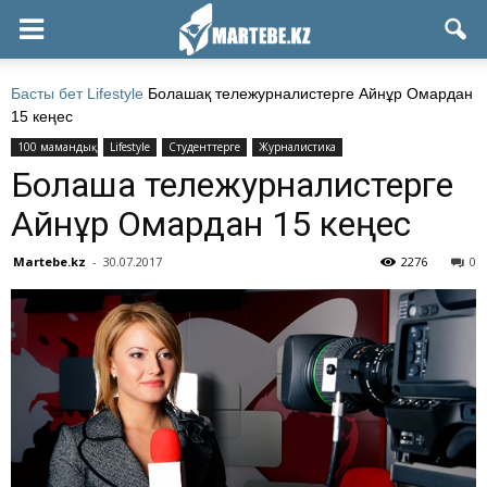
Басты бет
Lifestyle
Болашақ тележурналистерге Айнұр Омардан
15 кеңес
100 мамандық
Lifestyle
Студенттерге
Журналистика
Болашақ тележурналистерге
Айнұр Омардан 15 кеңес
Martebe.kz
-
30.07.2017
2276
0