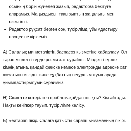
осының бәрін жүйелеп жазып, редакторға бекітуге
апарамыз. Маңыздысы, тақырыптың жаңалығы мен
өзектілігі.
Редактор рұқсат берген соң, түсірілімді ұйымдастыру
процесіне кірісеміз.
А) Салалық министрліктің баспасөз қызметіне хабарласу. Ол
тарап міндетті түрде ресми хат сұрайды. Міндетті түрде
кімнің атына, қандай факске немесе электронды адреске хат
жазатынымызды және сұқбаттың неғұрлым жуық арада
ұйымдастырылуын сұраймыз.
Ә) Сюжетте көтерілген проблемақайдан шықты? Кім айтады.
Нақты кейіпкер тауып, түсірілімге келісу.
Б) Бейтарап пікір. Салаға қатысты сарапшы-маманның пікірі.