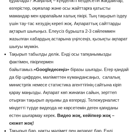
құралады? Жаңалық – күнделікті кездесетін жағдайлар,
өзгерістер, оқиғалар және осы жайттарға қатысты
мамандар мен қарапайым халық пікірі. Тың тақырып іздеу
үшін тау-тас кезудің керегі жоқ. Ақпараттық сайттарды
ақтарып шығыңыз. Елеусіз бұрышта 2-3 сөйлеммен
жазылған хабардың астарына үңілсеңіз, қызықты ақпарат
шығуы мүмкін.
Тақырып табылды делік. Енді осы тапқанымызды
фактімен, пікірлермен
байытамыз.
«Googleдесеңіз»
біразы шығады. Егер қандай
да бір цифрден, мәліметтен күмандансаңыз, салалық
министрлік немесе статистика агенттігінің сайтына кіріп
қарау маңызды. Ақпарат көп жинаған сайын, зерттеп
отырған тақырып ауқымы да өзгереді. Тележурналист
міндетті түрде видеода не көрсетемін деген қағиданы
естен шығармау керек.
Видео жоқ, кейіпкер жоқ –
сюжет жоқ!
Тақырып бар, нақты мәлімет пен ақпарат бар. Енді