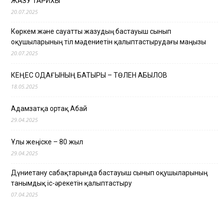
ЖАЗУ ТАРИХЫ
20.07.2025
Көркем және сауатты жазудың бастауыш сынып
оқушыларының тіл мәдениетін қалыптастырудағы маңызы
20.07.2025
КЕҢЕС ОДАҒЫНЫҢ БАТЫРЫ – ТӨЛЕН ҚАБЫЛОВ
18.05.2025
Адамзатқа ортақ Абай
29.04.2025
Ұлы жеңіске – 80 жыл
29.04.2025
Дүниетану сабақтарында бастауыш сынып оқушыларының
танымдық іс-әрекетін қалыптастыру
07.04.2025