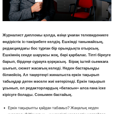
Журналист дипломы қолда, өзіңе ұнаған телевидениеге
өндірістік іс-тәжірибеге келдің. Ешкімді танымайсың,
редакциядағы бос тұрған бір орындықта отырсың.
Ешкімнің сенде шаруасы жоқ, бәрі қарбалас. Тіпті біреуге
барып, бірдеңе сұрауға қорқасың. Бірақ іштей сьемкаға
шығып, сюжет жасағың келеді. Неден бастарыңды
білмейсің. Ал таңертеңгі жиналыста еркін тақырып
табыңдар деген мәселе жиі көтеріледі. Еркін тақырып
ұсынып, ол редакторлардың «батасын» алса ғана іске
кірісуге болады. Сонымен бастайық.
Еркін тақырыпты қайдан табамыз? Жаңалық неден