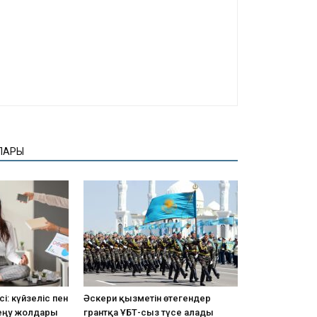
ЛАРЫ
і: күйзеліс пен
Әскери қызметін өтегендер
еңу жолдары
грантқа ҰБТ-сыз түсе алады