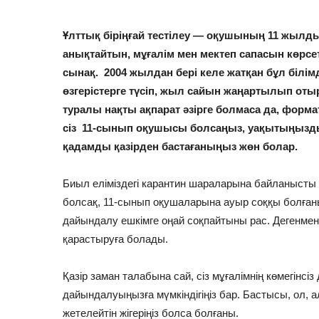
Ұлттық біріңғай тестілеу
— оқушының 11 жылдық 
анықтайтын, мұғалім мен мектеп сапасын көрсе
сынақ.
2004 жылдан бері келе жатқан бұл білімд
өзгерістерге түсіп, жыл сайын жаңартылып оты
туралы нақты ақпарат әзірге болмаса да, форматы
сіз 11-
сынып оқушысы болсаңыз, уақытыңызды б
қадамды қазірден бастағаныңыз жөн болар.
Биыл еліміздегі карантин шараларына байланысты 
болсақ, 11-сынып оқушаларына ауыр соққы болғаны
дайындалу ешкімге оңай соқпайтыны рас. Дегенмен
қарастыруға болады.
Қазір заман талабына сай, сіз мұғалімнің көмегінсіз
дайындалуыңызға мүмкіндігіңіз бар. Бастысы, ол, а
жетелейтін жігеріңіз болса болғаны.