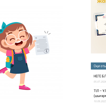
Оқи от
НЕГЕ Б
05.07.202
ТІЛ – 
(шығар
10.09.202