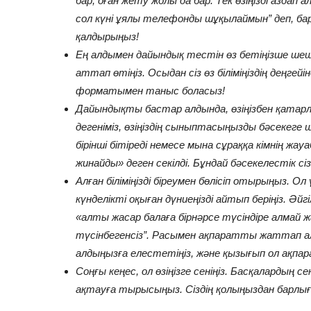
бар, оған жету жолы да бар. Тек өзіңізді аздап
сол күні ұялы телефонды шұқылаймын” деп, бар
қалдырыңыз!
Ең алдымен дайындық тестін өз бетіңізше шеші
аттап өтіңіз. Осыдан сіз өз біліміңіздің деңгей
форматымен таныс боласыз!
Дайындықты бастар алдында, өзіңізбен қатарл
дегеніміз, өзіңіздің сыныптасыңызды бәсекеге
бірінші бітіреді немесе мына сұраққа кімнің жа
жинайды» деген секілді. Бұндай бәсекелестік сі
Алған біліміңізді біреумен бөлісіп отырыңыз. Ол
күнделікті оқыған дүниеңізді айтып беріңіз. 
«алты жасар балаға бірнәрсе түсіндіре алмай жа
түсінбегенсіз”. Расымен ақпаратты жаттап ал
алдыңызға елестетіңіз, және қызығып ол ақпара
Соңғы кеңес, ол өзіңізге сеніңіз. Басқалардың се
ақтауға тырысыңыз. Сіздің қолыңыздан барлығы к