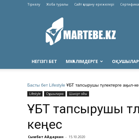
Тіркелу
Жоба туралы
Сайт қолдану ережелері
Сертифика
Martebe.kz
білім
сайты
НЕГІЗГІ БЕТ
МҰҒАЛІМДЕРГЕ
ОҚУШЫЛАР
Басты бет
Lifestyle
ҰБТ тапсырушы түлектерге ақыл-к
Lifestyle
Оқушыларға
Шәкірт ойы
ҰБТ тапсырушы түл
кеңес
Сымбат Айдархан
-
15.10.2020