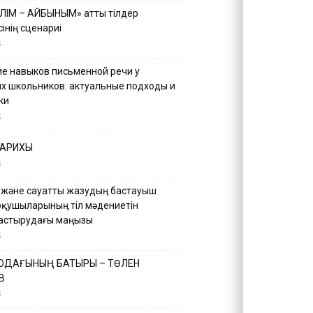
ІЛІМ – АЙБЫНЫМ» атты тілдер
інің сценариі
5
е навыков письменной речи у
х школьников: актуальные подходы и
ки
5
ТАРИХЫ
5
 және сауатты жазудың бастауыш
оқушыларының тіл мәдениетін
астырудағы маңызы
5
 ОДАҒЫНЫҢ БАТЫРЫ – ТӨЛЕН
В
5