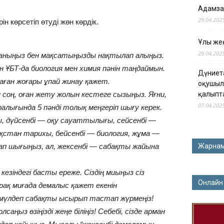
Адамза
29.04.202
 көрсетіп өтуді жөн көрдік.
Ұлы жең
29.04.202
аныңыз бен мақсатыңызды нақтылап алыңыз.
ен ҰБТ-да биология мен химия пәнін таңдаймын.
Дүниет
аған жоғары ұпай жинау қажет.
оқушыл
соң, оған жету жолын кестеге сызыңыз. Яғни,
қалыпт
07.04.202
аралығында 5 пәнді толық меңгеріп шығу керек.
лы, дүйсенбі — оқу сауаттылығы, сейсенбі —
стан тарихы, бейсенбі — биология, жұма —
асап шығыңыз, ал, жексенбі — сабақты жайына
Жарна
езіндегі басты ереже. Сіздің миыңыз сіз
Онлайн
рақ миғада демалыс қажет екенін
 мүлдеп сабақты ысырып тастап жүрмеңіз!
ңыз өзіңізді жеңе біліңіз! Себебі, сізде арман