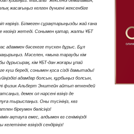
 алдап қойыңыз. Мысалы “жексенбі демаламын,
лық жасағыңыз келген дүниені жексенбіге
п көріңіз. Білмеген сұрақтарыңызды жай ғана
іне көзіңіз жетеді. Сонымен қатар, жалпы ҰБТ
ас адаммен бәсекеге түскен дұрыс. Бұл
 шақырыңыз. Мәселен, «мына тарауды кім
уабы дұрысырақ, кім ҰБТ-дан жоғары ұпай
зге күш береді, сонымен қоса сізді дамытады!
 үйіңіздігі адамдар болсын, құрбыңыз болсын,
Әйгілі физик Альберт Энштейн айтып өткендей
тсаңыз, демек ол нәрсені өзіңіз де
уға тырыспаңыз. Оны түсініңіз, көз
тпен біреумен бөлісіңіз!
німін ақтауға емес, алдымен өз сеніміңізді
елетініне өзіңізді сендіріңіз!