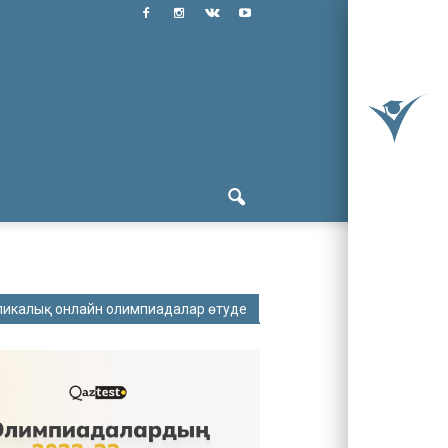
ликалық онлайн олимпиадалар өтуде