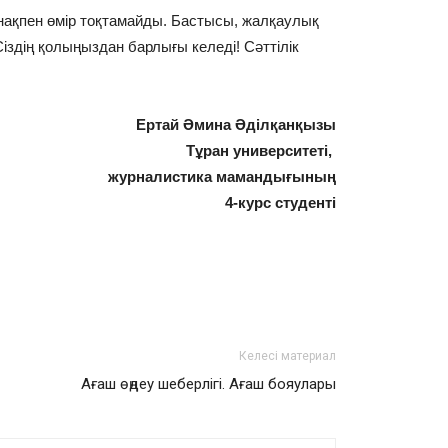
ынақпен өмір тоқтамайды. Бастысы, жалқаулық
 Сіздің қолыңыздан барлығы келеді! Сәттілік
Ертай Әмина Әділқанқызы
Тұран университеті,
журналистика мамандығының
4-курс студенті
Келесі материал
Ағаш өңдеу шеберлігі. Ағаш бояулары