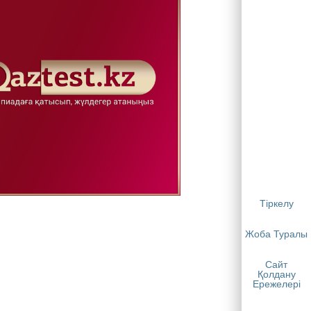
Тіркелу
Жоба Туралы
Сайт
Қолдану
Ережелері