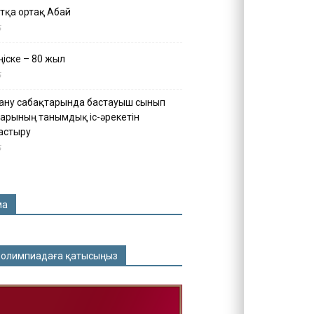
тқа ортақ Абай
5
іске – 80 жыл
5
ану сабақтарында бастауыш сынып
арының танымдық іс-әрекетін
астыру
5
ма
 олимпиадаға қатысыңыз