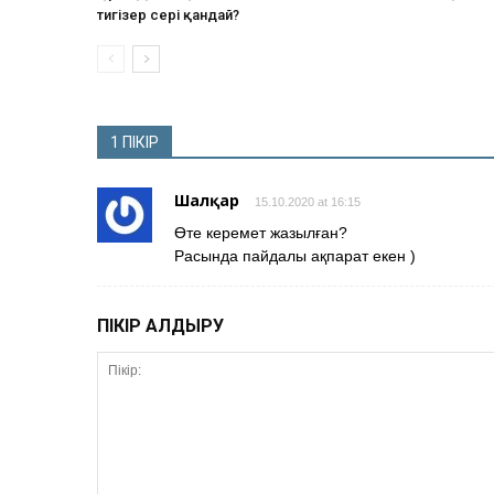
тигізер әсері қандай?
1 ПІКІР
Шалқар
15.10.2020 at 16:15
Өте керемет жазылған?
Расында пайдалы ақпарат екен )
ПІКІР ҚАЛДЫРУ