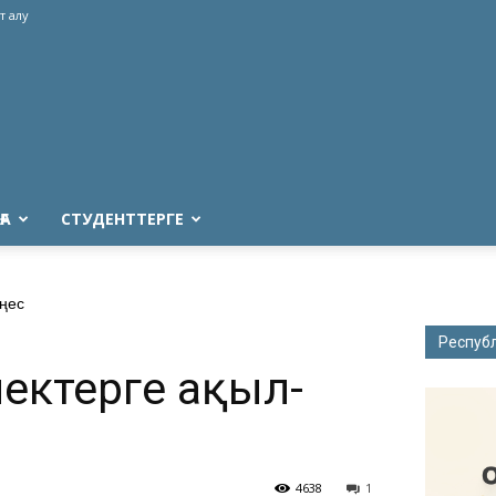
т алу
ҒА
СТУДЕНТТЕРГЕ
еңес
Респуб
ектерге ақыл-
4638
1