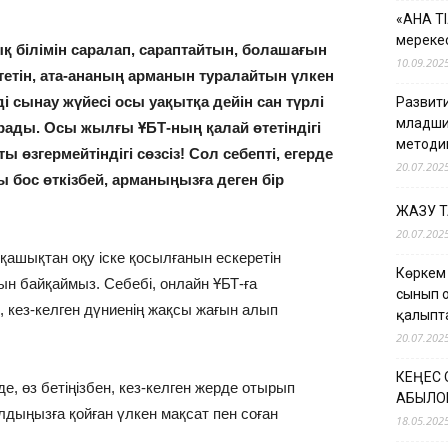
«АНА Т
мерекес
білімін саралап, сараптайтын, болашағын
10.09.202
тетін, ата-ананың арманын туралайтын үлкен
і сынау жүйесі осы уақытқа дейін сан түрлі
Развити
младши
рады. Осы жылғы ҰБТ-ның қалай өтетіндігі
методи
 өзгермейтіндігі сөзсіз! Сол себепті, егерде
20.07.202
ос өткізбей, арманыңызға деген бір
ЖАЗУ 
20.07.202
қашықтан оқу іске қосылғанын ескеретін
Көркем
н байқаймыз. Себебі, онлайн ҰБТ-ға
сынып 
, кез-келген дүниенің жақсы жағын алып
қалыпт
20.07.202
КЕҢЕС
 де, өз бетіңізбен, кез-келген жерде отырып
ҚАБЫЛО
лдыңызға қойған үлкен мақсат пен соған
18.05.202