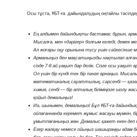
Осы тұста, ҰБТ-ға дайындалудың оңтайлы тәсілдерін
Ең алдымен дайындықты бастамас бұрын, арм
Мысалға, мен «дәрігер» болғым келеді, демек м
Ал жоғары оқу орынына түсу үшін сәйкесінше м
Арманыңыз бен мақсатыңызды нақтылап алған 
сізде 7-8 ай уақыт бар делік. Сізге осы уақыт 
Ол үшін бір күнді тек бір пәнге арнаңыз. Мыса
математикалық сауаттылық, сәрсенбі — қазақ
химия, сенбі — бір апталық біліміңізге шолу ж
қойып демалыңыз!
Иә, шынымен, демалыңыз! Бұл ҰБТ-ға дайындық к
ойлағаннанда керемет жұмыс жасауы мүмкін, бі
ұмытпағаныңыз жөн. Демалыс қажет екен деп
Егер жалқау немесе ойыңыз шашыраңқы адам болса