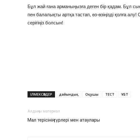
Бұл жай ғана арманыңызға деген бір қадам. Бұл с
пен балалықты артқа тастап, өз-өзіңізді қолға алу!
серігіңіз болсын!
ІЛМЕКСӨЗДЕР
дайындық
Оқушы
ТЕСТ
ҰБТ
Алдыңғы материал
Мал терісінің түрлері мен атаулары