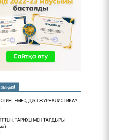
ырыңыз!
ЛОГИНГ ЕМЕС, ДӘЛ ЖУРНАЛИСТИКА?
6
ҰЛТТЫҢ ТАРИХЫ МЕН ТАҒДЫРЫ
ма)
5