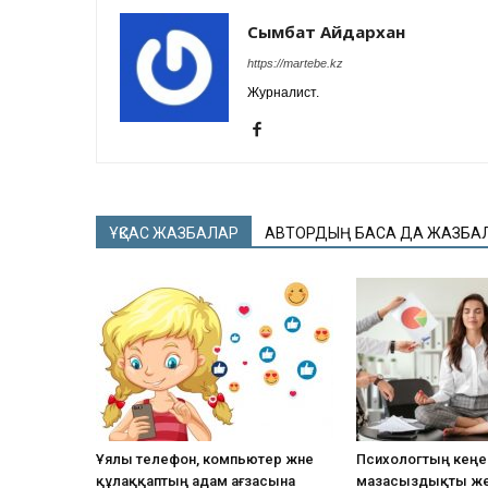
Сымбат Айдархан
https://martebe.kz
Журналист.
ҰҚСАС ЖАЗБАЛАР
АВТОРДЫҢ БАСҚА ДА ЖАЗБА
Ұялы телефон, компьютер және
Психологтың кеңес
құлаққаптың адам ағзасына
мазасыздықты ж