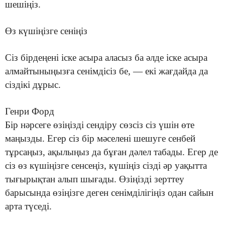
шешіңіз.
Өз күшіңізге сеніңіз
Сіз бірдеңені іске асыра аласыз ба әлде іске асыра
алмайтыныңызға сенімдісіз бе, — екі жағдайда да
сіздікі дұрыс.
Генри Форд
Бір нәрсеге өзіңізді сендіру сөзсіз сіз үшін өте
маңызды. Егер сіз бір мәселені шешуге сенбей
тұрсаңыз, ақылыңыз да бұған дәлел табады. Егер де
сіз өз күшіңізге сенсеңіз, күшіңіз сізді әр уақытта
тығырықтан алып шығады. Өзіңізді зерттеу
барысында өзіңізге деген сенімділігіңіз одан сайын
арта түседі.