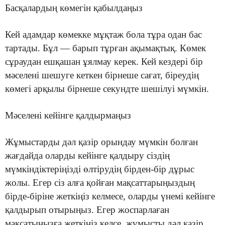
Басқалардың көмегін қабылдаңыз
Кей адамдар көмекке мұқтаж бола тұра одан бас
тартады. Бұл — барып тұрған ақымақтық. Көмек
сұраудан ешқашан ұялмау керек. Кей кездері бір
мәселені шешуге кеткен бірнеше сағат, біреудің
көмегі арқылы бірнеше секундте шешілуі мүмкін.
Мәселені кейінге қалдырмаңыз
Жұмыстарды дәл қазір орындау мүмкін болған
жағдайда оларды кейінге қалдыру сіздің
мүмкіндіктеріңізді өлтірудің бірден-бір дұрыс
жолы. Егер сіз алға қойған мақсаттарыңыздың
бірде-біріне жеткіңіз келмесе, оларды үнемі кейінге
қалдырып отырыңыз. Егер жоспарлаған
мақсатыңызға жеткіңіз келсе, жұмысты дәл қазір