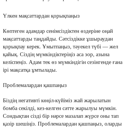
Үлкен мақсаттардан қорықпаңыз
Көптеген адамдар сенімсіздіктен өздеріне оңай
мақсаттарды таңдайды. Сәтсіздікке ұшыраудан
қорықпау керек. Ұмытпаңыз, тәуекел түбі — жел
қайық. Сіздің мүмкіндіктеріңіз аса зор, азына
келіспеңіз. Адам тек өз мүмкіндігін сезінгенде ғана
ірі мақсатқа ұмтылады.
Проблемалардан қашпаңыз
Біздің негативті көңіл-күйіміз жай жарылатын
бомба секілді, кез-келген сәтте жарылуы мүмкін.
Сондықтан сізді бір нәрсе мазалап жүрсе оны тап
қазір шешіңіз. Проблемалардан қашпаңыз, оларды