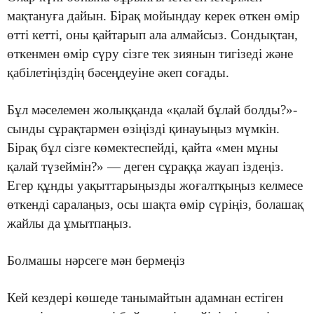
мақтануға дайын. Бірақ мойындау керек өткен өмір
өтті кетті, оны қайтарып ала алмайсыз. Сондықтан,
өткенмен өмір сүру сізге тек зиянын тигізеді және
қабілетіңіздің бәсеңдеуіне әкеп соғады.
Бұл мәселемен жолыққанда «қалай бұлай болды?»-
сынды сұрақтармен өзіңізді қинауыңыз мүмкін.
Бірақ бұл сізге көмектеспейді, қайта «мен мұны
қалай түзеймін?» — деген сұраққа жауап іздеңіз.
Егер құнды уақыттарыңызды жоғалтқыңыз келмесе
өткенді саралаңыз, осы шақта өмір сүріңіз, болашақ
жайлы да ұмытпаңыз.
Болмашы нәрсеге мән бермеңіз
Кей кездері көшеде танымайтын адамнан естіген