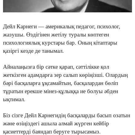
Дейл Карнеги — америкалық педагог, психолог,
жазушы. Өздігінен жетілу туралы көптеген
психологиялық курстары бар. Оның кітаптары
қазіргі кезде де танымал.
Айналаңызға бір сәтке қарап, сәттілікке қол
жеткізген адамдарға зер салып көріңізші. Олардың
бәрі басқаларға ұқсамайтын, басқалардан бөліп
тұратын ерекше мінез-құлыққа ие болуы әбден
ықтимал.
Біз сізге Дейл Карнегидің басқаларды басып озатын
және өзіңіздегі ашыла алмай жүрген кейбір
қасиеттерді баяндап беруге тырысамыз.