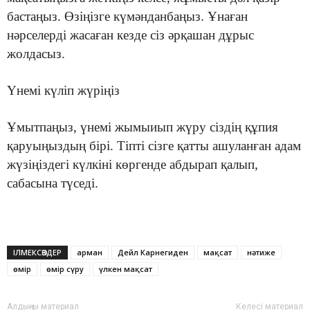
бастаңыз. Өзіңізге күмәнданбаңыз. Ұнаған
нәрселерді жасаған кезде сіз әрқашан дұрыс
жолдасыз.
Үнемі күліп жүріңіз
Ұмытпаңыз, үнемі жымыиып жүру сіздің құпия
қаруыңыздың бірі. Тіпті сізге қатты ашуланған адам
жүзіңіздегі күлкіні көргенде абдырап қалып,
сабасына түседі.
ІЛМЕКСӨЗДЕР
арман
Дейл Карнегиден
мақсат
нәтиже
өмір
өмір сүру
үлкен мақсат
Алдыңғы материал
Келесі материал