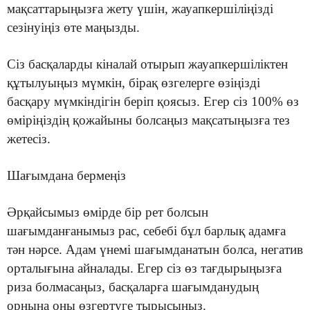
мақсаттарыңызға жету үшін, жауапкершіліңізді
сезінуіңіз өте маңызды.
Сіз басқаларды кіналай отырып жауапкершіліктен
құтылуыңыз мүмкін, бірақ өзгелерге өзіңізді
басқару мүмкіндігін беріп қоясыз. Егер сіз 100% өз
өміріңіздің қожайыны болсаңыз мақсатыңызға тез
жетесіз.
Шағымдана бермеңіз
Әрқайсымыз өмірде бір рет болсын
шағымданғанымыз рас, себебі бұл барлық адамға
тән нәрсе. Адам үнемі шағымданатын болса, негатив
орталығына айналады. Егер сіз өз тағдырыңызға
риза болмасаңыз, басқаларға шағымданудың
орнына оны өзгертуге тырысыңыз.