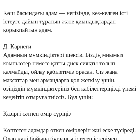
Көш басындағы адам — негізінде, кез-келген істі
істеуге дайын тұратын және қиындықтардан
қорықпайтын адам.
Д. Карнеги
Адамның мүмкіндіктері шексіз. Біздің миымыз
компьютер немесе қатты диск сияқты толып
қалмайды, ойлау қабілетіміз орасан. Сіз жаңа
мақсаттар мен армандарға қол жеткізу үшін,
өзіңіздің мүмкіндіктеріңіз бен қабілеттеріңізді үнемі
кеңейтіп отыруға тиіссіз. Бұл үшін:
Қазіргі сәтпен өмір сүріңіз
Көптеген адамдар өткен өмірлерін жиі еске түсіреді.
Олар күні бойына бұрынғы істеген істерімен