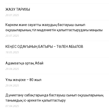
ЖАЗУ ТАРИХЫ
20.07.2025
Көркем және сауатты жазудың бастауыш сынып
оқушыларының тіл мәдениетін қалыптастырудағы маңызы
20.07.2025
КЕҢЕС ОДАҒЫНЫҢ БАТЫРЫ – ТӨЛЕН ҚАБЫЛОВ
18.05.2025
Адамзатқа ортақ Абай
29.04.2025
Ұлы жеңіске – 80 жыл
29.04.2025
Дүниетану сабақтарында бастауыш сынып оқушыларының
танымдық іс-әрекетін қалыптастыру
07.04.2025