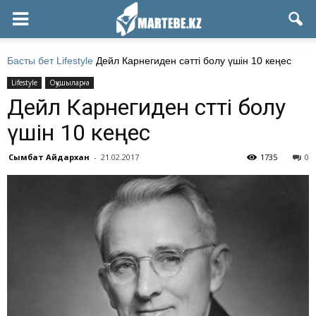
Басты бет
Lifestyle
Дейл Карнегиден сәтті болу үшін 10 кеңес
Lifestyle
Оқушыларға
Дейл Карнегиден сәтті болу
үшін 10 кеңес
Сымбат Айдархан
-
21.02.2017
1735
0