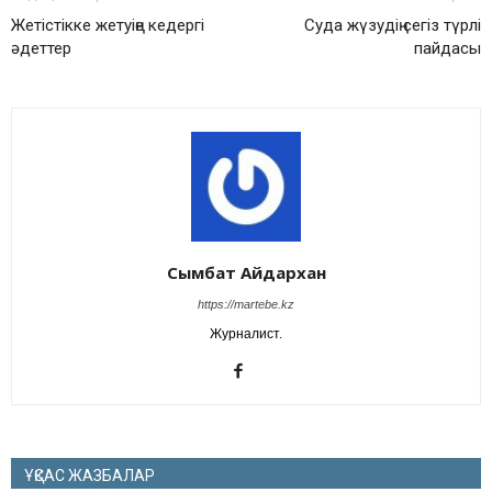
Жетістікке жетуіңе кедергі
Суда жүзудің сегіз түрлі
әдеттер
пайдасы
Сымбат Айдархан
https://martebe.kz
Журналист.
ҰҚСАС ЖАЗБАЛАР