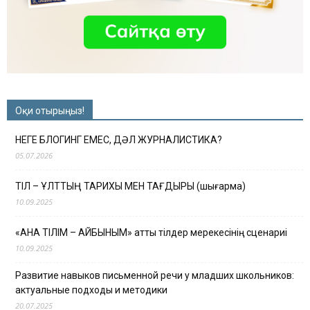
Оқи отырыңыз!
НЕГЕ БЛОГИНГ ЕМЕС, ДӘЛ ЖУРНАЛИСТИКА?
05.07.2026
ТІЛ – ҰЛТТЫҢ ТАРИХЫ МЕН ТАҒДЫРЫ (шығарма)
10.09.2025
«АНА ТІЛІМ – АЙБЫНЫМ» атты тілдер мерекесінің сценариі
10.09.2025
Развитие навыков письменной речи у младших школьников:
актуальные подходы и методики
20.07.2025