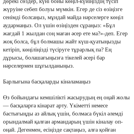
дөрекі сөздер, күні бойы көңіл-күйіңіздің түсіп
жүруіне себеп болуы мүмкін. Егер де сіз өзіңізге
сенімді болсаңыз, мұндай майда нәрселерге көңіл
аудармаңыз. Ол үшін өзіңізден сұраңыз: «Бұл
жағдай 1 жылдан соң маған әсер ете ма?»-деп. Егер
жоқ болса, бұл болмашы жайт күш-қуатыңызды
кетіріп, көңіліңізді түсіруге тұрарлық па? Ең
дұрысы, болашағыңызға тікелей әсері бар
нәрселермен шұғылданыңыз.
Барлығына басқаларды кінәламаңыз
Өз бойындағы кемшілікті жасырудың ең оңай жолы
— басқаларға кінарат арту. Үкіметті немесе
бастығыңды аз айлық үшін, болмаса бүкіл әлемді
орындалмай қалған армандарың үшін кіналау оп-
оңай. Дегенмен, есіңізде сақтаңыз, алға қойған