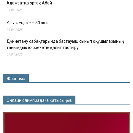
Адамзатқа ортақ Абай
29.04.2025
Ұлы жеңіске – 80 жыл
29.04.2025
Дүниетану сабақтарында бастауыш сынып оқушыларының
танымдық іс-әрекетін қалыптастыру
07.04.2025
Жарнама
Онлайн олимпиадаға қатысыңыз