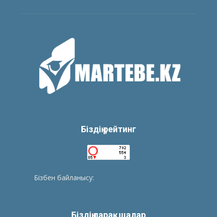
Біздің рейтинг
Бізбен байланысу:
tolegenberikbol@gmail.com
Біздің парақшалар