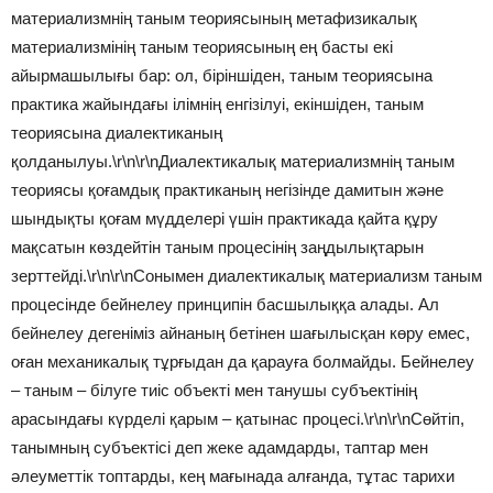
материализмнің таным теориясының метафизикалық
материализмінің таным теориясының ең басты екі
айырмашылығы бар: ол, біріншіден, таным теориясына
практика жайындағы ілімнің енгізілуі, екіншіден, таным
теориясына диалектиканың
қолданылуы.\r\n\r\nДиалектикалық материализмнің таным
теориясы қоғамдық практиканың негізінде дамитын және
шындықты қоғам мүдделері үшін практикада қайта құру
мақсатын көздейтін таным процесінің заңдылықтарын
зерттейді.\r\n\r\nСонымен диалектикалық материализм таным
процесінде бейнелеу принципін басшылыққа алады. Ал
бейнелеу дегеніміз айнаның бетінен шағылысқан көру емес,
оған механикалық тұрғыдан да қарауға болмайды. Бейнелеу
– таным – білуге тиіс объекті мен танушы субъектінің
арасындағы күрделі қарым – қатынас процесі.\r\n\r\nСөйтіп,
танымның субъектісі деп жеке адамдарды, таптар мен
әлеуметтік топтарды, кең мағынада алғанда, тұтас тарихи