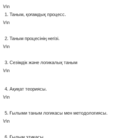
\r\n
Таным, қоғамдық процесс.
\r\n
Таным процесінің негізі.
\r\n
Сезімдік және логикалық таным
\r\n
Ақиқат теориясы.
\r\n
Ғылыми таным логикасы мен методологиясы.
\r\n
Ғылым этикасы.