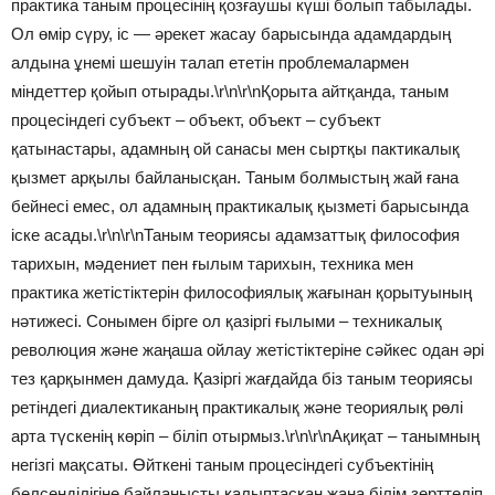
практика таным процесінің қозғаушы күші болып табылады.
Ол өмір сүру, іс — әрекет жасау барысында адамдардың
алдына ұнемі шешуін талап ететін проблемалармен
міндеттер қойып отырады.\r\n\r\nҚорыта айтқанда, таным
процесіндегі субъект – объект, объект – субъект
қатынастары, адамның ой санасы мен сыртқы пактикалық
қызмет арқылы байланысқан. Таным болмыстың жай ғана
бейнесі емес, ол адамның практикалық қызметі барысында
іске асады.\r\n\r\nТаным теориясы адамзаттық философия
тарихын, мәдениет пен ғылым тарихын, техника мен
практика жетістіктерін философиялық жағынан қорытуының
нәтижесі. Сонымен бірге ол қазіргі ғылыми – техникалық
революция және жаңаша ойлау жетістіктеріне сәйкес одан әрі
тез қарқынмен дамуда. Қазіргі жағдайда біз таным теориясы
ретіндегі диалектиканың практикалық және теориялық рөлі
арта түскенің көріп – біліп отырмыз.\r\n\r\nАқиқат – танымның
негізгі мақсаты. Өйткені таным процесіндегі субъектінің
белсенділігіне байланысты қалыптасқан жаңа білім зерттеліп