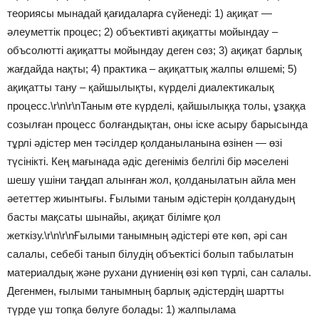
теориясы мынадай қағидаларға сүйенеді: 1) ақиқат —
әлеуметтік процес; 2) объективті ақиқатты мойындау –
объсолютті ақиқатты мойындау деген сөз; 3) ақиқат барлық
жағдайда нақты; 4) практика – ақиқаттық жалпы өлшемі; 5)
ақиқатты тану – қайшылықты, күрделі диалектикалық
процесс.\r\n\r\nТаным өте күрделі, қайшылыққа толы, ұзаққа
созылған процесс болғандықтан, оны іске асыру барысында
тұрлі әдістер мен тәсілдер қолданыланына өзінен — өзі
түсінікті. Кең мағынада әдіс дегеніміз белгілі бір мәселені
шешу үшіни таңдап алынған жол, қолданылатын айла мен
әететтер жиынтығы. Ғылыми таным әдістерін қолданудың
басты мақсаты шынайы, ақиқат білімге қол
жеткізу.\r\n\r\nҒылыми танымның әдістері өте көп, әрі сан
салалы, себебі танып білудің объектісі болып табылатын
материалдық және рухани дүниенің өзі көп түрлі, сан салалы.
Дегенмен, ғылыми танымның барлық әдістердің шартты
түрде үш топқа бөлуге болады: 1) жалпылама