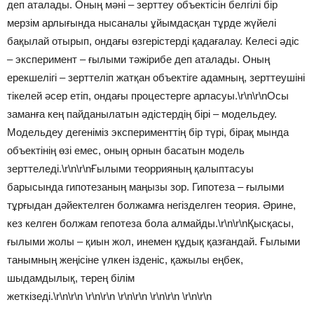
деп аталады. Оның мәні – зерттеу объектісін белгілі бір
мерзім арлығында нысаналы ұйымдасқан тұрде жүйелі
бақылай отырып, ондағы өзгерістерді қадағалау. Келесі әдіс
– эксперимент – ғылыми тәжірибе деп аталады. Оның
ерекшелігі – зерттеліп жатқан объектіге адамның, зерттеушіні
тікелей әсер етіп, ондағы процестерге арласуы.\r\n\r\nОсы
заманға кең пайданылатын әдістердің бірі – модельдеу.
Модельдеу дегеніміз эксперименттің бір түрі, бірақ мында
объектінің өзі емес, оның орнын басатын модель
зерттеледі.\r\n\r\nҒылыми теоррияның қалыптасуы
барысында гипотезаның маңызы зор. Гипотеза – ғылыми
тұрғыдан дәйектелген болжамға негізделген теория. Әрине,
кез келген болжам гепотеза бола алмайды.\r\n\r\nҚысқасы,
ғылыми жолы – қиын жол, инемен құдық қазғандай. Ғылыми
танымның жеңісіне үлкен ізденіс, қажылы еңбек,
шыдамдылық, терең білім
жеткізеді.\r\n\r\n \r\n\r\n \r\n\r\n \r\n\r\n \r\n\r\n