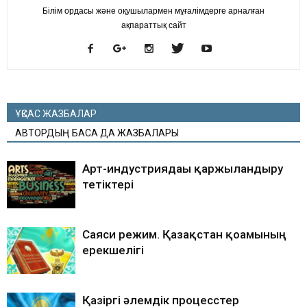
Білім ордасы және оқушылармен мұғалімдерге арналған
ақпараттық сайт
ҰҚСАС ЖАЗБАЛАР
АВТОРДЫҢ БАСҚА ДА ЖАЗБАЛАРЫ
Арт-индустриядағы қаржыландыру
тетіктері
Саяси режим. Қазақстан қоғамының
ерекшелігі
Қазіргі әлемдік процесcтер