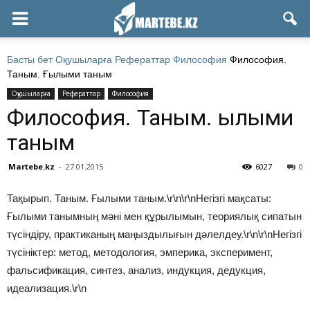
Басты бет
Оқушыларға
Рефераттар
Философия
Философия.
Таным. Ғылыми таным
Оқушыларға
Рефераттар
Философия
Философия. Таным. Ғылыми
таным
Martebe.kz
-
27.01.2015
6027
0
Тақырып. Таным. Ғылыми таным.\r\n\r\nНегізгі мақсаты:
Ғылыми танымның мәні мен құрылымын, теориялық сипатын
түсіндіру, практиканың маңыздылығын дәлелдеу.\r\n\r\nНегізгі
түсініктер: метод, методология, эмперика, эксперимент,
фальсификация, синтез, анализ, индукция, дедукция,
идеализация.\r\n