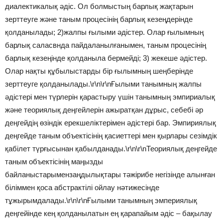
диалектикалық әдіс. Ол болмыстың барлық жақтарын
зерттеуге және таным процесінің барлық кезеңдерінде
қолданылады; 2)жалпы ғылыми әдістер. Олар ғылымның
барлық саласвнда пайдаланылғанымен, таным процесінің
барлық кезеңінде қолданыла бермейді; 3) жекеше әдістер.
Олар нақты құбылыстарды бір ғылымның шеңберінде
зерттеуге қолданылады.\r\n\r\nҒылыми танымның жалпы
әдістері мен түрлерін қарастыру үшін танымның эмпириалық
және теориялық деңгейлерін ажыратқан дұрыс, себебі әр
деңгейдің өзіндік ерекшеліктерімен әдістері бар. Эмпириялық
деңгейде таным объектісінің қасиеттері мен қырлары сезімдік
қабілет түрғысынан қабылданады.\r\n\r\nТеориялық деңгейде
таным объектісінің маңызды
байланыстарымензаңдылықтары тәжірибе негізінде алынған
біліммен қоса абстрактілі ойлау нәтижесінде
тұжырымдалады.\r\n\r\nҒылыми танымның эмпериялық
деңгейінде кең қолданылатын ең қарапайым әдіс – бақылау