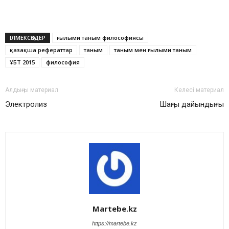
ІЛМЕКСӨЗДЕР
ғылыми таным философиясы
қазақша рефераттар
таным
таным мен ғылыми таным
ҰБТ 2015
философия
Алдыңғы материал
Келесі материал
Электролиз
Шаңғы дайындығы
Martebe.kz
https://martebe.kz