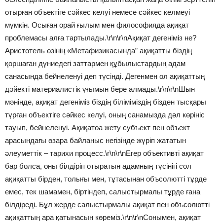
отырған объектіге сәйкес келуі немесе сәйкес келмеуі
мүмкін. Осыған орай ғылым мен философияда ақиқат
проблемасы алға тартылады.\r\n\r\nАқиқат дегеніміз не?
Аристотель өзінің «Метафизикасында” ақиқатты біздің
қоршаған дүниедегі заттармен құбылыстардың адам
санасында бейнеленуі деп түсінді. Дегенмен ол ақиқаттың
дәйекті материалистік ұғымын бере алмады.\r\n\r\nШын
мәнінде, ақиқат дегеніміз біздің біліміміздің бізден тысқары
түрған объектіге сәйкес келуі, оның санамызда дәл көрініс
тауып, бейнеленуі. Ақиқатөа жету субъект пен объект
арасындағы өзара байланыс негізінде жүріп жататын
әлеуметтік – тарихи процесс.\r\n\r\nЕгер объективті ақиқат
бар болса, оны білдіріп отыратын адамның тұсінігі сол
ақиқатты бірден, толығы мен, тұтасынан объсолютті тұрде
емес, тек шамамен, біртіндеп, салыстырмалы тұрде ғана
білдіреді. Бұл жерде салыстырмалы ақиқат пен объсолютті
ақиқаттың ара қатынасын көреміз.\r\n\r\nСонымен, ақиқат