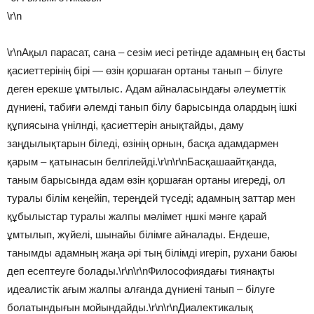
\r\n
\r\nАқыл парасат, сана – сезім иесі ретінде адамның ең басты
қасиеттерінің бірі — өзін қоршаған ортаны танып – білуге
деген ерекше ұмтылыс. Адам айналасындағы әлеуметтік
дүниені, табиғи әлемді танып білу барысында олардың ішкі
құпиясына үнілнді, қасиеттерін анықтайды, даму
заңдылықтарын біледі, өзінің орнын, басқа адамдармен
қарым – қатынасын белгілейді.\r\n\r\nБасқашаайтқанда,
таным барысында адам өзін қоршаған ортаны игереді, ол
туралы білім кеңейіп, тереңдей түседі; адамның заттар мен
құбылыстар туралы жалпы мәлімет ңшкі мәнге қарай
ұмтылып, жүйелі, шынайы білімге айналады. Ендеше,
танымды адамның жаңа әрі тың білімді игеріп, рухани баюы
деп есептеуге болады.\r\n\r\nФилософиядағы тиянақты
идеалистік ағым жалпы алғанда дүниені танып – білуге
болатындығын мойындайды.\r\n\r\nДиалектикалық