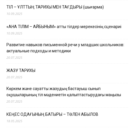
ТІЛ – ҰЛТТЫҢ ТАРИХЫ МЕН ТАҒДЫРЫ (шығарма)
10.09.2025
«АНА ТІЛІМ – АЙБЫНЫМ» атты тілдер мерекесінің сценариі
10.09.2025
Развитие навыков письменной речи у младших школьников:
актуальные подходы и методики
20.07.2025
ЖАЗУ ТАРИХЫ
20.07.2025
Көркем және сауатты жазудың бастауыш сынып
оқушыларының тіл мәдениетін қалыптастырудағы маңызы
20.07.2025
КЕҢЕС ОДАҒЫНЫҢ БАТЫРЫ – ТӨЛЕН ҚАБЫЛОВ
18.05.2025