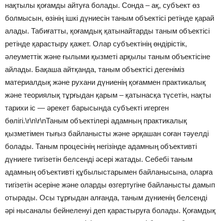
нақтылы қоғамды айтуға болады. Сонда – ақ, субъект өз
болмысын, өзінің ішкі дүниесін таным объектісі ретінде қарай
алады. Табиғатты, қоғамдық қатынайтарды таным объектісі
ретінде қарастыру қажет. Олар субъектінің өндірістік,
әлеуметтік және ғылыми қызметі арқылы таным объектісіне
айлады. Бақаша айтқанда, таным объектісі дегеніміз
материалдық және рухани дүниенің қоғаммен практикалық
және теориялық тұрғыдан қарым – қатынасқа түсетін, нақты
тарихи іс — әрекет барысында субъекті игерген
бөлігі.\r\n\r\nТаным объектілері адамның практикалық
қызметімен тығыз байланысты және әрқашан соған тәуелді
болады. Таным процесінің негізінде адамның объективті
дүниеге тигізетін белсенді әсері жатады. Себебі таным
адамның объективті құбылыстарымен байланысына, оларға
тигізетін әсеріне және оларды өзгертугіне байланысты дамып
отырады. Осы тұрғыдан алғанда, таным дүниенің белсенді
әрі нысаналы бейнеленуі деп қарастыруға болады. Қоғамдық