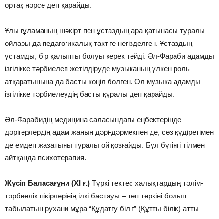
ортақ нәрсе деп қарайды.
Ұлы ғұламаның шәкiрт пен ұстаздың ара қатынасы туралы
ойлары да педагогикалық тактiге негiзделген. Ұстаздың
ұстамды, бiр қалыпты болуы керек тейдi. Әл-Фараби адамды
iзгiлiкке тәрбиелеп жетiлдiруде музыканың үлкен роль
атқаратынына да басты көңiл бөлген. Ол музыка адамды
iзгiлiкке тәрбиелеудiң басты құралы деп қарайды.
Әл-Фарабидiң медицина саласындағы еңбектерiнде
дәрiгерлердiң адам жанын дәрi-дәрмекпен де, сөз құдiретiмен
де емдеп жазатыны туралы ой қозғайды. Бұл бүгiнгi тiлмен
айтқанда психотерапия.
Жүсiп Баласағұни (ХI ғ.)
Түркi тектес халықтардың тәлiм-
тәрбиелiк пiкiрлерiнiң iлкi бастауы – төп төркiнi болып
табылатын рухани мұра “Құдатғу бiлiг” (Құтты бiлiк) атты