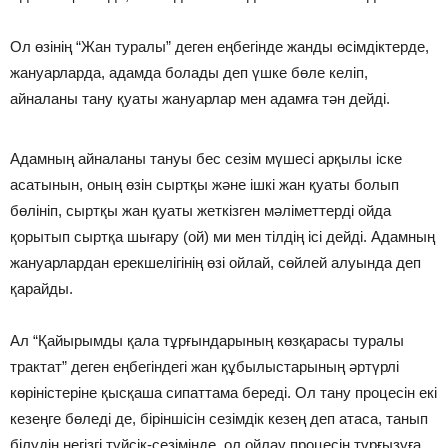
Ол өзiнiң “Жан туралы” деген еңбегiнде жанды өсiмдiктерде,
жануарларда, адамда болады деп үшке бөле келiп,
айналаны тану қуаты жануарлар мен адамға тән дейдi.
Адамның айналаны тануы бес сезiм мүшесi арқылы iске
асатынын, оның өзiн сыртқы және iшкi жан қуаты болып
бөлiнiп, сыртқы жан қуаты жеткiзген мәлiметтердi ойда
қорытып сыртқа шығару (ой) ми мен тiлдiң iсi дейдi. Адамның
жануарлардан ерекшелiгiнiң өзi ойлай, сөйлей алуында деп
қарайды.
Ал “Қайырымды қала тұрғындарының көзқарасы туралы
трактат” деген еңбегiндегi жан құбылыстарының әртүрлi
көрiнiстерiне қысқаша сипаттама бередi. Ол тану процесiн екi
кезеңге бөледi де, бiрiншiсiн сезiмдiк кезең деп атаса, танып
бiлудiң негiзгi түйсiк-сезiмiнде, ол ойлау процесiн тұрғызуға