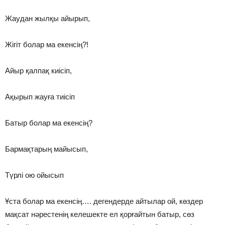
Жаудан жылқы айырып,
Жiгiт болар ма екенсiң?!
Айыр қалпақ киiсiп,
Ақырып жауға тиiсiп
Батыр болар ма екенсiң?
Бармақтарың майысып,
Түрлi ою ойысып
Ұста болар ма екенсiң…. дегендерде айтылар ой, көздер
мақсат нәрестенiң келешекте ел қорғайтын батыр, сөз