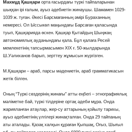
Махмұд Қашқари
орта ғасырдағы түркi тайпаларынан
шыққан iрi ғалым, ауыз әдебиетiн жинаушы. Шамамен 1029-
1039 ж. туған. Әкесi Барсмағанның әмiрi Бураханның
немересi. Ол Ыссыкөл маңындағы Барсаған қаласында
туып, Қашқарияда өскен. Қашқар Қытайдың Шыңжаң
автономиялық ауданындағы қала. Бұл қалаға Ресей
мемлекетiнiң тапсырмасымен ХIХ ғ. 50-жылдарында
Ш.Уәлиханов барып, зерттеу жұмысын жүргiзген.
М.Қашқари – араб, парсы мәдениетiн, араб грамматикасын
жетiк бiлген.
Оның “Түркi сөздерiнiң жинағы” атты еңбегi – этнографиялық
мәлiметке бай, түркi тiлдерiне ортақ әдеби мұра. Онда
жарияланған атаулар, жер-су аттарының қойылу тарихы,
ауыз әдебиетiнiң үлгiлерi жинақталған. Онда 29 тайпаның
аты аталады. Қазақ халқын құраған Қыпшақ, Оғыз, Шығыл