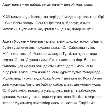
Адам нағыз – ел пайдасын дiттеген – деп ой қорытады.
Х-ХII ғасырларда Қазақстан жерiндегi мәдени орталықтың бiрi
– Сыр бойы болды. Осы төңiректен А. Яссауи, Ахмет
Иүгүнеки, Сүлеймен Бақырғани сынды ақындар шықты.
Ахмет Яссауи
– бiлiмпаз ғалым, ақын, дiндар-теолог, ойшыл,
бүкiл түркi жұртының рухани атасы. Ол Сайрамда туып,
Жiбек жолының бойына орналасқан Түркiстан қаласында
тұрған. Оның “Диуани хикмет” атты дастаны бар. Яғни ол
“Алланың ақ жолын баяндайтын кiтап” деген мағынаны
бiлдiрген. Бүкiл Орта Азия елi оны құрмет тұтып “Мәдинада –
Мұхаммед, Түркiстанда Қожа Ахмет” деп атаған. Қожа Ахмет
жетi жасында Арыстан бабтан сабақ алып, дiн жолын қуды.
Ол бүкiл өмiрiн исламды уағыздауға, шәкiрт тәрбиелеуге
арнаған. Алпыс үш жасында жер астынан бiр кiсiлiк жертөле
жасап “Мұхаммед пайғамбар жасынан астым. Ендiгi өмiр