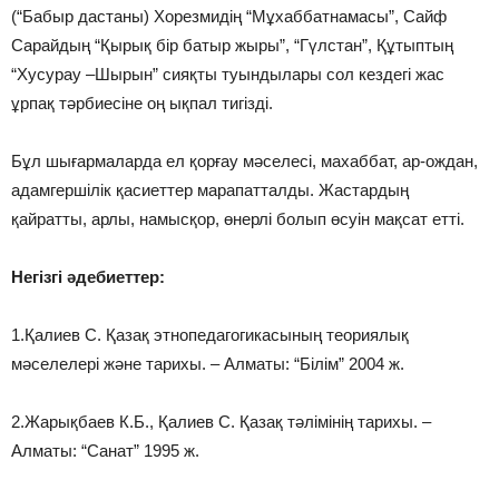
(“Бабыр дастаны) Хорезмидiң “Мұхаббатнамасы”, Сайф
Сарайдың “Қырық бiр батыр жыры”, “Гүлстан”, Құтыптың
“Хусурау –Шырын” сияқты туындылары сол кездегi жас
ұрпақ тәрбиесiне оң ықпал тигiздi.
Бұл шығармаларда ел қорғау мәселесi, махаббат, ар-ождан,
адамгершiлiк қасиеттер марапатталды. Жастардың
қайратты, арлы, намысқор, өнерлi болып өсуiн мақсат еттi.
Негізгі әдебиеттер:
1.Қалиев С. Қазақ этнопедагогикасының теориялық
мәселелерi және тарихы. – Алматы: “Бiлiм” 2004 ж.
2.Жарықбаев К.Б., Қалиев С. Қазақ тәлiмiнiң тарихы. –
Алматы: “Санат” 1995 ж.