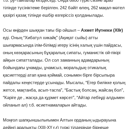
т.б. ру-тайпалар кездеседi. Онда 6800 түркi сөзiне араб
тiлiнде түсiнiктеме берiлген. 242 бәйiт өлең, 262 мақал-мәтел
қазiргi қазақ тiлiнде ешбiр өзгерiссiз қолданылады.
Осы өңiрден шыққан тағы бiр ойшыл –
Ахмет Иүгнеки (ХIIғ)
едi. Оның “Хибатул хикайқ” (Ақиқат сыйы) атты
шығармасында iлiм-бiлiмдi игеру iсiнiң халық үшiн пайдасы,
оның көзқарасының бұқаралық сипаты, гуманистiк ой-пiкiрi
айқын сипатталады. Ол сол заманның адамдарының
бойындағы ұнамды, ұнамсыз, моральдық-этикалық
қасиеттердi атап қана қоймай, сонымен бiрге бiрсыпыра
пайдалы кеңестерде ұсынады. Мысалы, “Егер билiкке қолың
жетсе, мақтанба, асып-таспа”, “Бастық болсаң, жайсаң бол”,
“Кәрiге де , жасқа да құрмет көрсет”, “Айтар лебiңдi алдымен
ойланып ал) т.б. өсиетнамаларын айтады.
Моңғол шапқыншылығымен Алтын орданың ыдырауына
дейiнгi аралықты (ХIII-ХҮ ғ.ғ) түркi тiлдерiнде бiрнеше