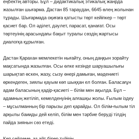
еңбектiң авторы. Бұл – дидактикалық этикалық жанрда
жазылған шығарма. Дастан 85 тараудан, 6645 өлең жолынан
тұрады. Шығармада оқиғаға қатысты төрт кейiпкер – төрт
қасиет бар. Ол әдiлет, дәулет, парасат, қанағат. Осы
төртеуiнiң арасындағы бақыт туралы сөздiң жартысы
диалогқа құрылған.
Дастан Қарахан мемлекетiн нығайту, оның даңқын зорайту
мақсатында жазылған. Осы өлке кезiнде шаруашылығы
шарықтап өскен, жазу, сызу өнерi дамыған, мәдениетi
өркендеген, зиялы қауым көп шыққан ел болған. Баласағұн
адам баласының қадiр-қасиетi – бiлiм мен ақылда. Бұл –
адамның жетiлiп, кемелденуiнiң алғашқы жолы. Ғылым iздеу
– мұсылманның бiр парызы деп қарайды. Ол бiлiм-ғылым тiл
арқылы баииды дей келiп, бiлiм мен тәрбие берудi тiлдiң
пайда зиянын сөз етедi.
Көп сөйлеме, аз айт бiрер түйiрiн,