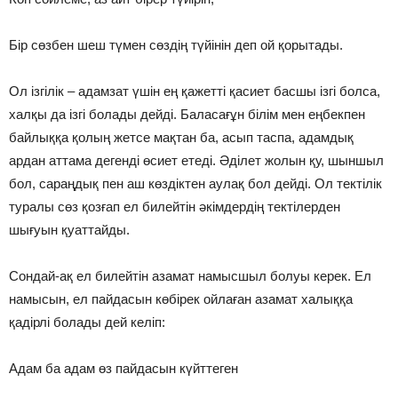
Бiр сөзбен шеш түмен сөздiң түйiнiн деп ой қорытады.
Ол iзгiлiк – адамзат үшiн ең қажеттi қасиет басшы iзгi болса,
халқы да iзгi болады дейдi. Баласағұн бiлiм мен еңбекпен
байлыққа қолың жетсе мақтан ба, асып таспа, адамдық
ардан аттама дегендi өсиет етедi. Әдiлет жолын қу, шыншыл
бол, сараңдық пен аш көздiктен аулақ бол дейдi. Ол тектiлiк
туралы сөз қозғап ел билейтiн әкiмдердiң тектiлерден
шығуын қуаттайды.
Сондай-ақ ел билейтiн азамат намысшыл болуы керек. Ел
намысын, ел пайдасын көбiрек ойлаған азамат халыққа
қадiрлi болады дей келiп:
Адам ба адам өз пайдасын күйттеген