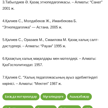
3.Табылдиев Ә. Қазақ этнопедагогикасы. – Алматы: “Санат”
2001 ж.
4.Қалиев С., Молдабеков Ж., Иманбекова Б.
“Этнопедагогика” — Астана. 2005 ж.
5.Қалиев С., Оразаев М., Смаилова М. Қазақ халық салт-
дәстүрлерi. – Алматы: “Рауан” 1995 ж.
6.Қазақтың халық мақалдары мен мәтелдерi. – Алматы:
ҚазГосполитиздат. 1957.
7.Қалиев С. “Халық педагогикасының ауыз әдебиетiндегi
көрiнiсi. – Алматы: “Мектеп” 1987 ж.
Басқа да материалдар
Мұғалімдерге
Ашық сабақтар