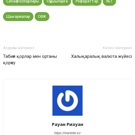
Сабақ Жоспарлары
Оқушыларға
Рефераттар
ҰБТ
Шығармалар
СӨЖ
Алдыңғы материал
Келесі материал
Табиғи қорлар мен ортаны
Халықаралық валюта жүйесі
қорғау
Рауан Ризуан
https://martebe.kz