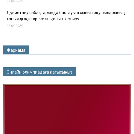
29.04.2025
Дүниетану сабақтарында бастауыш сынып оқушыларының
танымдық іс-әрекетін қалыптастыру
07.04.2025
Жарнама
Онлайн олимпиадаға қатысыңыз