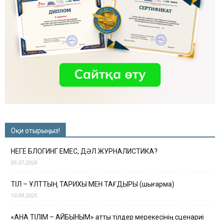
Оқи отырыңыз!
НЕГЕ БЛОГИНГ ЕМЕС, ДӘЛ ЖУРНАЛИСТИКА?
05.07.2026
ТІЛ – ҰЛТТЫҢ ТАРИХЫ МЕН ТАҒДЫРЫ (шығарма)
10.09.2025
«АНА ТІЛІМ – АЙБЫНЫМ» атты тілдер мерекесінің сценариі