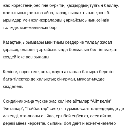
жас нәрестенiң бесiгiне бүркiтiң, қасқырдың тұяғын байлау,
жастығының астына айна, тарақ, пышақ тығып қою т.б.
ырымдар мен жол-жоралардың әрқайсысының өзiндiк
тәлiмдiк мән-мағынасы бар.
Қазақтың ырымдары мен тиым сөздерiне талдау жасап
қарасақ, олардың әрқайсысында болмасын белгiлi мақсат
көздей iске асырылады.
Келiнге, нәрестеге, асқа, жауға аттанған батырға беретiн
бата-тiлектер де халықтық ой-арман, мақсат-мүдде
көзделедi.
Сондай-ақ жаңа түскен жас келiнге айтылар “Айт келiн”,
“Беташар”, “Тойбастар” сияқты тұрмыс-салт өлдеңдерiнде де
үлкендi, ата-ананы сыйла, ерiнбей еңбек ет, өсек айтпа,
дөрекi мiнез көрсетпе, сыпайы бол дейтiн өсиет-өнегелер