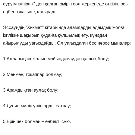
сүруiм күпiрлiк” деп қалған өмiрiн сол жеркепеде өткiзiп, осы
еңбегiн жазып қалдырады.
Яссауидiң “Хикмет” кiтабында адамдарды адамдық жолға,
iзгiлiкке шақырып құдайға құлшылық ету, күнәдан
айырылуды уағыздайды. Ол уағыздаған бес нәрсе мыналар:
1.Алланың ақ жолын мойындамаудан қашық болу;
2.Менмен, тәкаппар болмау;
3.Арамдықтан аулақ болу;
4.Дүние-мүлiк үшiн арды сатпау;
5.Ерiншек болмай – еңбектi сүю.