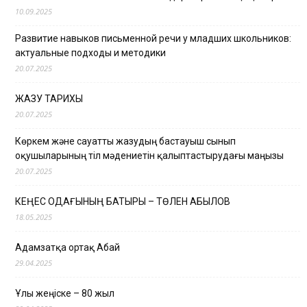
10.09.2025
Развитие навыков письменной речи у младших школьников:
актуальные подходы и методики
20.07.2025
ЖАЗУ ТАРИХЫ
20.07.2025
Көркем және сауатты жазудың бастауыш сынып
оқушыларының тіл мәдениетін қалыптастырудағы маңызы
20.07.2025
КЕҢЕС ОДАҒЫНЫҢ БАТЫРЫ – ТӨЛЕН ҚАБЫЛОВ
18.05.2025
Адамзатқа ортақ Абай
29.04.2025
Ұлы жеңіске – 80 жыл