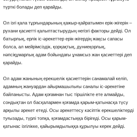
түрткi болады деп қарайды.
Ол iзгi қала тұрғындарының қажыр-қайратымен ерiк-жiгерiн –
рухани қасиеттi қалыптастырудың негiзгi факторы дейдi. Ол
батырлық, ерлiк iс-әрекеттер ерiк-жiгердiң жақсы сапасы
болса, ал мейрiмсiздiк, қорқақтық, дүниеқорлық,
нәпсiқұмарлық адам бойындағы ұнамсыз жан қасиеттерi деп
қарайды.
Ол адам жанының ерекшелiк қасиеттерiн санамалай келiп,
адамның жануардан айырмашылығы саналы iс-әрекетiне
байланысты. Адам қоғамнан тыс тiршiлiкте ете алмайды,
сондықтан ол басқалармен қоғамда қарым-қатынасқа түсу
арқылы әрекет етедi. Осы әрекеттесу кәсiптiк ерекшелiктердi
туғызады, түрлi топқа, қоғамдастыққа бiрiгедi. Осы қарым-
қатынас iзгiлiкке, қайырымдылыққа құрылуы керек дейдi.