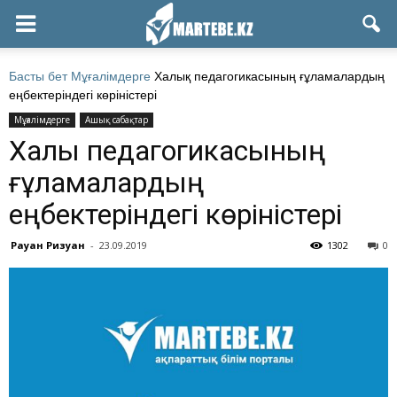
Басты бет
Мұғалімдерге
Халық педагогикасының ғұламалардың
еңбектеріндегі көріністері
Мұғалімдерге
Ашық сабақтар
Халық педагогикасының
ғұламалардың
еңбектеріндегі көріністері
Рауан Ризуан
-
23.09.2019
1302
0