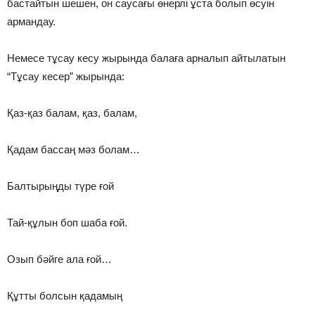
бастайтын шешен, он саусағы өнерлi ұста болып өсуiн
армандау.
Немесе тұсау кесу жырында балаға арналып айтылатын
“Тұсау кесер” жырында:
Қаз-қаз балам, қаз, балам,
Қадам бассаң мәз болам…
Балтырыңды түре ғой
Тай-құлын боп шаба ғой.
Озып бәйге ала ғой…
Құтты болсын қадамың