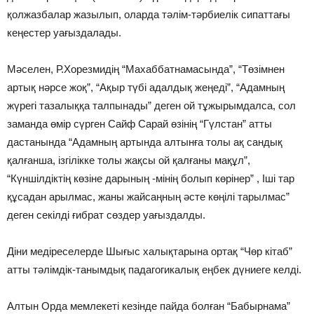
қолжазбалар жазылып, оларда тәлiм-тәрбиелiк сипаттағы
кеңестер уағыздалады.
Мәселен, Р.Хорезмидiң “Махаббатнамасында”, “Төзiмнен
артық нәрсе жоқ”, “Ақыр түбi адалдық жеңедi”, “Адамның
жүрегi тазалыққа талпынады” деген ой тұжырымдалса, сол
заманда өмiр сүрген Сайф Сарай өзiнiң “Гүлстан” атты
дастанында “Адамның артында алтынға толы ақ сандық
қалғанша, iзгiлiкке толы жақсы ой қалғаны мақұл”,
“Күншiлдiктiң көзiне дарының -мiнiң болып көрiнер” , Iшi тар
құсадан арылмас, жаны жайсаңның әсте көңiлi тарылмас”
деген секiлдi ғибрат сөздер уағыздалды.
Дiни медiреселерде Шығыс халықтарына ортақ “Чөр кiтаб”
атты тәлiмдiк-танымдық падагогикалық еңбек дүниеге келдi.
Алтын Орда мемлекетi кезiнде пайда болған “Бабырнама”