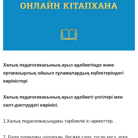
Халық педагогикасының ауыз әдебиетінде және
ортағасырлық ойшыл ғұламалардың еңбектеріндегі
көріністері
Халық педагогикасының ауыз әдебиетi үлгiлерi мен
салт-дәстүрдегi көрiнiсi.
1.Халық педагогикасындағы тәрбиелік іс-әрекеттер.
2. Бала туғандағы шiлдехан, бесiкке салу, тұсау кесу, атқа