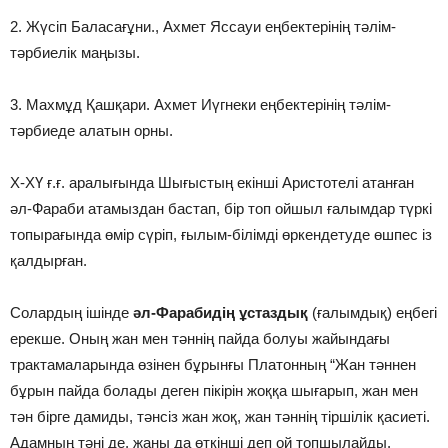
2. Жүсіп Баласағұни., Ахмет Яссауи еңбектерінің тәлім-
тәрбиелік маңызы.
3. Махмұд Қашқари. Ахмет Иүгнеки еңбектерінің тәлім-
тәрбиеде алатын орны.
Х-ХҮ ғ.ғ. аралығында Шығыстың екiншi Аристотелi атанған
әл-Фараби атамыздан бастап, бiр топ ойшыл ғалымдар түркi
топырағында өмiр сүрiп, ғылым-бiлiмдi өркендетуде өшпес iз
қалдырған.
Солардың iшiнде
әл-Фарабидiң ұстаздық
(ғалымдық) еңбегi
ерекше. Оның жан мен тәннiң пайда болуы жайындағы
трактамаларында өзiнен бұрынғы Платонның “Жан тәннен
бұрын пайда болады деген пiкiрiн жоққа шығарып, жан мен
тән бiрге дамиды, тәнсiз жан жоқ, жан тәннiң тiршiлiк қасиетi.
Адамның тәнi де, жаны да өткiншi деп ой топшылайды.