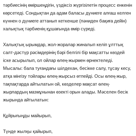
тәрбиесiнiң өмiршеңдiгiн, үздiксiз жүргiзiлетiн процесс енкенiн
көрсетедi. Сондықтан да адам баласы дүниеге алғаш келген
күннен о дүниеге аттанып кеткенше (пәниден бақиға дейiн)
халықтық тәрбиенiң құшағында өмiр сүредi.
Халықтық ырымдар, жол-жоралар жиналып келiп ұлттық
салт-дәстүр рәсiмдерiнiң бәрi белгiлi бiр мақсатты көздей
iске асырылып, ол ойлар өлең-жырмен өрнектеледi.
Мысалы: бала туғандағы шiлдехан, бесiкке салу, тұсау кесу,
атқа мiнгiзу тойлары өлең-жырсыз өтпейдi. Осы өлең-жыр,
тақпақтарда айтылатын ой, көзделер мақсат өлең-
жырлардың мазмұнынан өзектi орын алады. Мәселен бесiк
жырында айтылатын:
Құйрығыңды майырып,
Түнде жылқы қайырып,