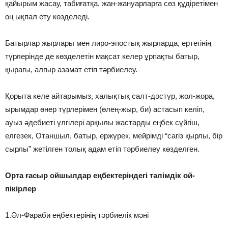
қайырым жасау, табиғатқа, жан-жануарларға сөз құдiретiмен
оң ықпал ету көзделедi.
Батырлар жырлары мен лиро-эпостық жырларда, ертегiнiң
түрлерiнде де көзделетiн мақсат келер ұрпақты батыр,
қырағы, алғыр азамат етiп тәрбиелеу.
Қорыта келе айтарымыз, халықтық салт-дәстүр, жол-жора,
ырымдар өнер түрлерiмен (өлең-жыр, би) астасып келiп,
ауыз әдебиетi үлгiлерi арқылы жастарды еңбек сүйгiш,
елгезек, Отаншыл, батыр, ержүрек, мейрiмдi “сагiз қырлы, бiр
сырлы” жетiлген толық адам етiп тәрбиелеу көзделген.
Орта ғасыр ойшылдар еңбектерiндегi тәлiмдiк ой-
пiкiрлер
1.Әл-Фараби еңбектерінің тәрбиелік мәні