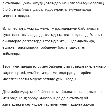
айтылады. Қонақ күтудiң рәсiмдерi мен отбасы мүшелерiнiң
бiр-бiрiн сыйлауы да салт-дәстүрлiк өлең-жырларда
марапатталады.
Өлiктi естiрту, жоқтау, жөнелту рәсiмдерiмен байланысты
туған өлең-жырларда да тәлiмдiк мақсат көзделедi. Ұлттық
ойындарда да жастарды төзiмдiлiкке, шыдамдылыққа,
ерлiкке, тапқырлыққа тәрбиелеу басты мақсат етiп
қойылады.
Төрт түлiк малды өсiрумен байланысты туындаған өлең-жыр,
тақпақ, ертегi, жұмбақ, мақал-мәтелдерде де тәрбие
мәселесi басты мақсат ретiнде ұсынылады.
Дiни мейрамдар мен байланысты айтылатын өлең-жырлар
мен бақсылық арбау жырларында да айтылмақ ой
жауыздықты сөз құдiретi арқылы жеңiп, адамға жақсы