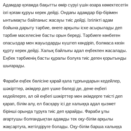
Адамдар қоғамда бақытты өмiр сүруi үшiн өзара көмектесетiн
iзгi қоғам құруы керек дейдi. Ондағы адамдар бiр-бiрiмен
ынтымақты байланыс жасауы тиiс дейдi. Iзгiлiктi адам
бойына дарыту тәрбие, өнеге арқылы iске асырылады деп
тәрбие мәселесiне басты орын бередi. Тәрбиеге көнбеген
опасыздар мен жауыздарды күштеп көндiрiп, болмаса көзiн
құрту керек дейдi. Халық байлығы адал еңбекпен жасалады.
Еңбек тәрбиенiң басты құралы болуға тиiс деген қорытынды
шығарады.
Фараби еңбек бөлiсiне қарай қала тұрғындарын кедейлер,
шәкiрттер, әкiмдер деп үшке бөледi де, дене еңбегi
кедейлерге, ал ой еңбегi шәкiрттер мен әкiмдерге тиiстi деп
қарап, бiлiм алу, ел басқару iсi де халыққа адал қызмет
бiрiншi орында тұруға тиiс деп қарайды. Фараби ұлы
ағартушы болғандықтан адамды тек оқу-бiлiм арқылы
жақсартуға, жетiлдiруге болады. Оқу-бiлiм барша халыққа