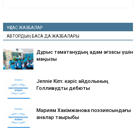
ҰҚСАС ЖАЗБАЛАР
АВТОРДЫҢ БАСҚА ДА ЖАЗБАЛАРЫ
Дұрыс тамақтанудың адам ағзасы үшін
маңызы
Jennie Kim: кәріс айдолының
Голливудтық дебюты
Мәриям Хакімжанова поэзиясындағы
аналар тақырыбы