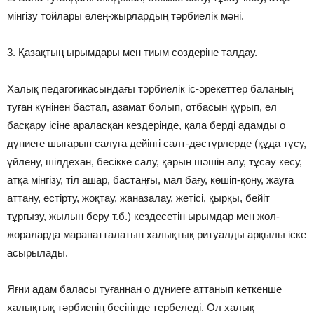
мiнгiзу тойлары өлең-жырлардың тәрбиелік мәні.
3. Қазақтың ырымдары мен тиым сөздерiне талдау.
Халық педагогикасындағы тәрбиелiк iс-әрекеттер баланың
туған күнiнен бастап, азамат болып, отбасын құрып, ел
басқару iсiне араласқан кездерiнде, қала бердi адамды о
дүниеге шығарып салуға дейiнгi салт-дәстүрлерде (құда түсу,
үйлену, шiлдехан, бесiкке салу, қарын шәшiн алу, тұсау кесу,
атқа мiнгiзу, тiл ашар, бастаңғы, мал бағу, көшiп-қону, жауға
аттану, естiрту, жоқтау, жаназалау, жетiсi, қырқы, бейiт
тұрғызу, жылын беру т.б.) кездесетiн ырымдар мен жол-
жораларда марапатталатын халықтық ритуалды арқылы iске
асырылады.
Яғни адам баласы туғаннан о дүниеге аттанып кеткенше
халықтық тәрбиенiң бесiгiнде тербеледi. Ол халық