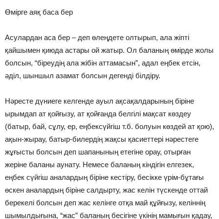
Өмiрге аяқ баса бер
Асулардан аса бер – деп өлеңдете олтырып, ала жiптi
қайшымен қиюда астары ой жатыр. Ол баланың өмiрде жолы
болсын, “бiреудiң ала жiбiн аттамасын”, адал еңбек етсiн,
әдiл, шыншыл азамат болсын дегендi бiлдiру.
Нәресте дүниеге келгенде ауыл ақсақалдарының бiрiне
ырымдап ат қойғызу, ат қойғанда белгiлi мақсат көздеу
(батыр, бай, сұлу, ер, еңбексүйгiш т.б. болуын көздей ат қою),
ақын-жырау, батыр-билердiң жақсы қасиеттерi нәрестеге
жұғысты болсын деп шапанының етегiне орау, отырған
жерiне баланы аунату. Немесе баланың кiндiгiн елгезек,
еңбек сүйгiш аналардың бiрiне кестiру, бесiкке үрiм-бұтағы
өскен аналардың бiрiне салдырту, жас келiн түскенде оттай
берекелi болсын деп жас келiнге отқа май құйғызу, келiннiң
шымылдығына, “жас” баланың бесiгiне үкiнiң мамығын қадау,