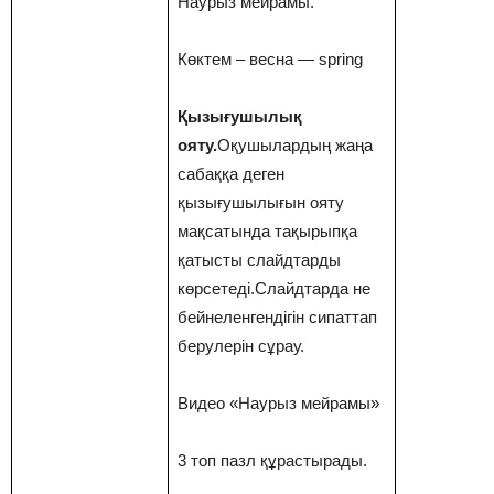
Наурыз мейрамы.
Көктем – весна — spring
Қызығушылық
ояту.
Оқушылардың жаңа
сабаққа деген
қызығушылығын ояту
мақсатында тақырыпқа
қатысты слайдтарды
көрсетеді.Слайдтарда не
бейнеленгендігін сипаттап
берулерін сұрау.
Видео «Наурыз мейрамы»
3 топ пазл құрастырады.