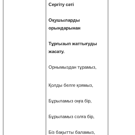
Сергіту сәті
Оқушыларды
орындарынан
Тұрғызып жаттығуды
жасату.
Орнымыздан тұрамыз,
Қолды белге қоямыз,
Бұрыламыз оңға бір,
Бұрыламыз солға бір,
Біз бақытты баламыз,