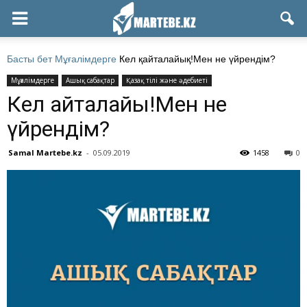
Басты бет
Мұғалімдерге
Кел қайталайық!Мен не үйрендім?
Мұғалімдерге
Ашық сабақтар
Қазақ тілі және әдебиеті
Кел қайталайық!Мен не
үйрендім?
Samal Martebe.kz
-
05.09.2019
1458
0