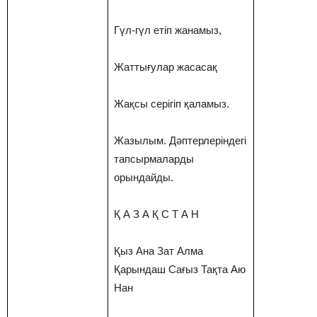
Гүл-гүл етіп жанамыз,
Жаттығулар жасасақ
Жақсы серігіп қаламыз.
Жазылым. Дәптерлеріндегі
тапсырмаларды
орындайды.
Қ А З А Қ С Т А Н
Қыз Ана Зат Алма
Қарындаш Сағыз Тақта Аю
Нан