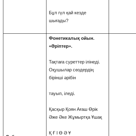
Бұл гүл қай кезде
шығады?
Фонетикалық ойын.
«Әріптер».
Тақтаға суреттер ілінеді.
Оқушылар сөздердің
бірінші әрібін
тауып, іледі.
Қасқыр Қоян Ағаш Өрік
Әже Әке Жұмыртқа Ұшақ
Қ Ғ І Ө Ә Ұ