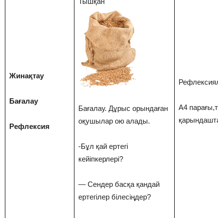
Тышқан
Жинақтау
Рефлексия
Бағалау
А4 парағы,т
Бағалау. Дұрыс орындаған
қарындашт
оқушылар ою алады.
Рефлексия
-Бұл қай ертегі
кейіпкерлері?
— Сендер басқа қандай
ертегілер білесіңдер?