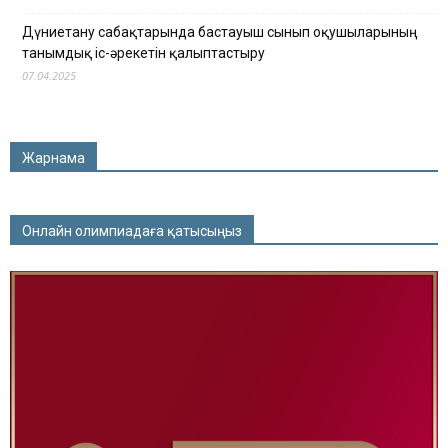
Дүниетану сабақтарында бастауыш сынып оқушыларының
танымдық іс-әрекетін қалыптастыру
07.04.2025
Жарнама
Онлайн олимпиадаға қатысыңыз