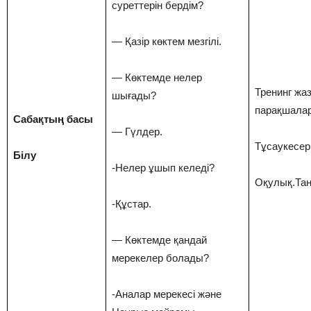
суреттерін бердім?
— Қазір көктем мезгілі.
— Көктемде нелер
Тренинг жа
шығады?
парақшала
Сабақтың басы
— Гүлдер.
Тұсаукесер
Білу
-Нелер ұшып келеді?
Оқулық.Та
-Құстар.
— Көктемде қандай
мерекелер болады?
-Аналар мерекесі және