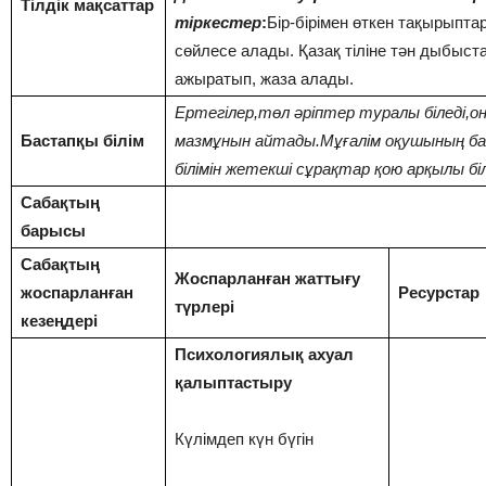
Тілдік мақсаттар
тіркестер
:
Бір-бірімен өткен тақырыпт
сөйлесе алады. Қазақ тіліне тән дыбыст
ажыратып, жаза алады.
Ертегілер,төл әріптер туралы біледі,о
Бастапқы білім
мазмұнын айтады.Мұғалім оқушының б
білімін жетекші сұрақтар қою арқылы бі
Сабақтың
барысы
Сабақтың
Жоспарланған жаттығу
жоспарланған
Ресурстар
түрлері
кезеңдері
Психологиялық ахуал
қалыптастыру
Күлімдеп күн бүгін