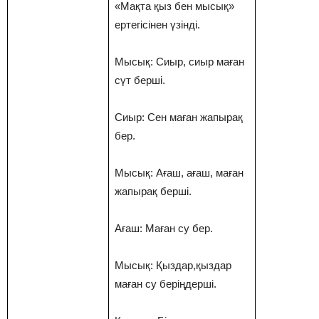
«Мақта қыз бен мысық»
ертегісінен үзінді.
Мысық: Сиыр, сиыр маған
сүт берші.
Сиыр: Сен маған жапырақ
бер.
Мысық: Ағаш, ағаш, маған
жапырақ берші.
Ағаш: Маған су бер.
Мысық: Қыздар,қыздар
маған су беріңдерші.