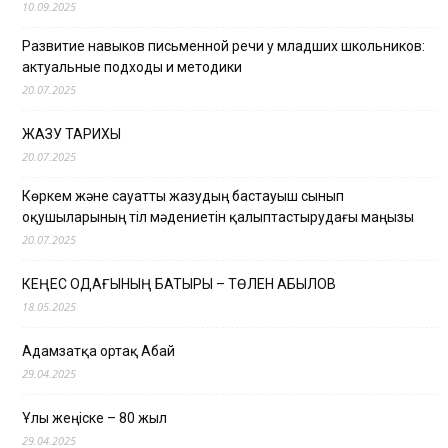
10.09.2025
Развитие навыков письменной речи у младших школьников:
актуальные подходы и методики
20.07.2025
ЖАЗУ ТАРИХЫ
20.07.2025
Көркем және сауатты жазудың бастауыш сынып
оқушыларының тіл мәдениетін қалыптастырудағы маңызы
20.07.2025
КЕҢЕС ОДАҒЫНЫҢ БАТЫРЫ – ТӨЛЕН ҚАБЫЛОВ
18.05.2025
Адамзатқа ортақ Абай
29.04.2025
Ұлы жеңіске – 80 жыл
29.04.2025