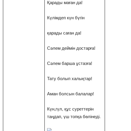
Қарады маған да!
Күлімдеп күн бүгін
қарады саған да!
Сәлем деймін достарға!
Сәлем барша ұстазға!
Тату болып халықтар!
Аман болсын балалар!
Күн,гүл, құс суреттерін
таңдап, үш топқа бөлінеді.