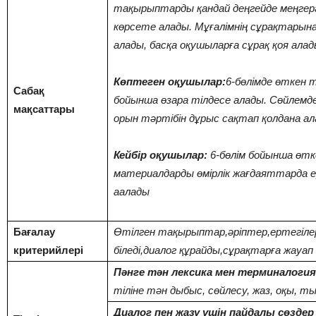
тақырыптарды қандай деңгейде меңгерг
көрсете алады. Мұғалімнің сұрақтарына
алады, басқа оқушыларға сұрақ қоя алад
Көптеген оқушылар:
6-бөлімде өткен
Сабақ
бойынша өзара тілдесе алады. Сөйлемдег
мақсаттары
орын тәртібін дұрыс сақтап қолдана а
Кейбір оқушылар:
6-бөлім бойынша өтк
материалдарды өмірлік жағдаяттарда ер
аалады
Бағалау
Өтілген тақырыптар,әріптер,ертегіл
критерийлері
біледі,диалог құрайды,сұрақтарға жауап 
Пәнге тән лексика мен терминалогия
тіліне тән дыбыс, сөйлесу, жаз, оқы, т
Диалог пен жазу үшін пайдалы сөздер