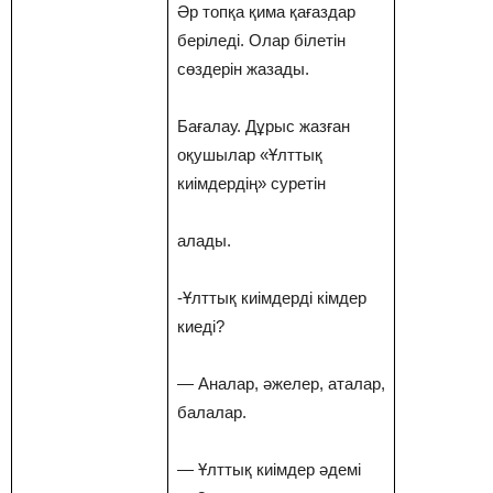
Әр топқа қима қағаздар
беріледі. Олар білетін
сөздерін жазады.
Бағалау. Дұрыс жазған
оқушылар «Ұлттық
киімдердің» суретін
алады.
-Ұлттық киімдерді кімдер
киеді?
— Аналар, әжелер, аталар,
балалар.
— Ұлттық киімдер әдемі