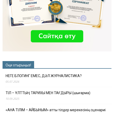
Оқи отырыңыз!
НЕГЕ БЛОГИНГ ЕМЕС, ДӘЛ ЖУРНАЛИСТИКА?
05.07.2026
ТІЛ – ҰЛТТЫҢ ТАРИХЫ МЕН ТАҒДЫРЫ (шығарма)
10.09.2025
«АНА ТІЛІМ – АЙБЫНЫМ» атты тілдер мерекесінің сценариі