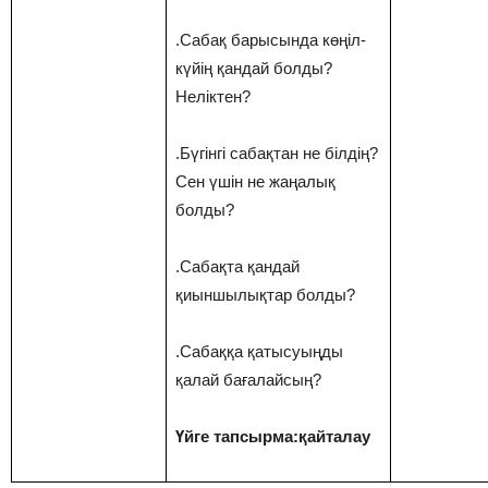
.Сабақ барысында көңіл-
күйің қандай болды?
Неліктен?
.Бүгінгі сабақтан не білдің?
Сен үшін не жаңалық
болды?
.Сабақта қандай
қиыншылықтар болды?
.Сабаққа қатысуыңды
қалай бағалайсың?
Үйге тапсырма:қайталау