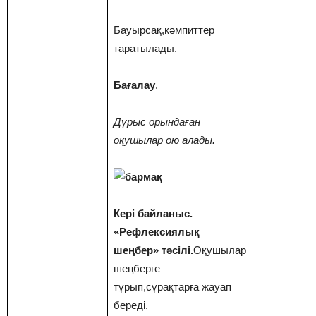
Бауырсақ,кәмпиттер
таратылады.
Бағалау
.
Дұрыс орындаған
оқушылар ою алады.
Кері байланыс.
«Рефлексиялық
шеңбер» тәсілі.
Оқушылар
шеңберге
тұрып,сұрақтарға жауап
береді.