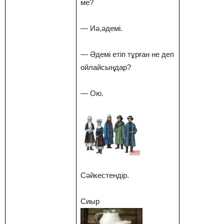
ме?
— Иә,әдемі.
— Әдемі етіп тұрған не деп
ойлайсыңдар?
— Ою.
Сәйкестендір.
Сиыр