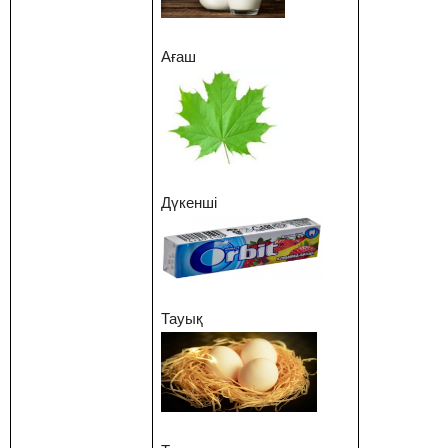
Ағаш
Дүкенші
Тауық