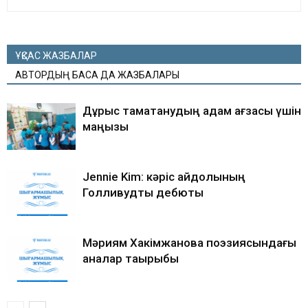
ҰҚСАС ЖАЗБАЛАР
АВТОРДЫҢ БАСҚА ДА ЖАЗБАЛАРЫ
Дұрыс тамақтанудың адам ағзасы үшін
маңызы
Jennie Kim: кәріс айдолының
Голливудтық дебюты
Мәриям Хакімжанова поэзиясындағы
аналар тақырыбы