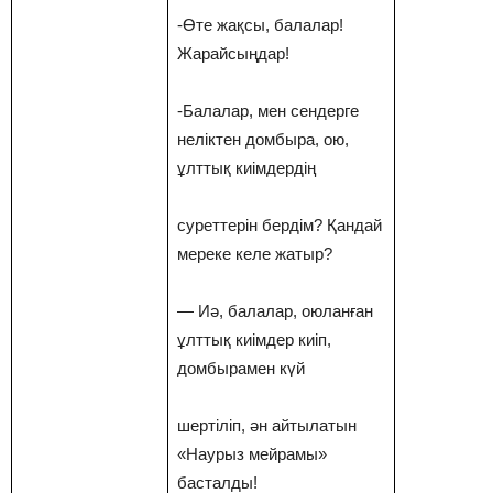
-Өте жақсы, балалар!
Жарайсыңдар!
-Балалар, мен сендерге
неліктен домбыра, ою,
ұлттық киімдердің
суреттерін бердім? Қандай
мереке келе жатыр?
— Иә, балалар, оюланған
ұлттық киімдер киіп,
домбырамен күй
шертіліп, ән айтылатын
«Наурыз мейрамы»
басталды!