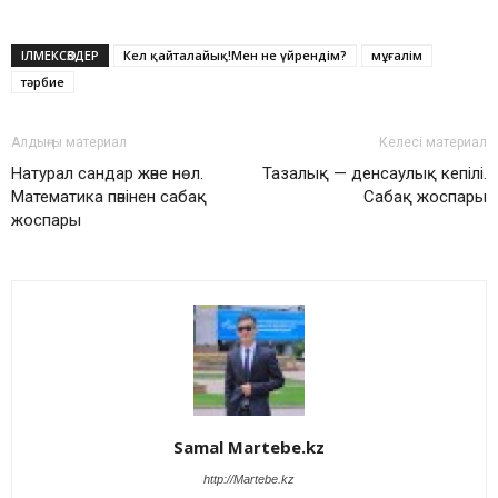
ІЛМЕКСӨЗДЕР
Кел қайталайық!Мен не үйрендім?
мұғалім
тәрбие
Алдыңғы материал
Келесі материал
Натурал сандар және нөл.
Тазалық — денсаулық кепілі.
Математика пәнінен сабақ
Сабақ жоспары
жоспары
Samal Martebe.kz
http://Martebe.kz