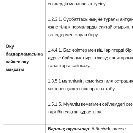
сөздердің мағынасын түсіну.
1.2.3.1. Сұхбаттасының не туралы айтқа
және тілдік нормаларды сақтай отырып, т
тәсілдермен жауап беру.
Оқу
1.4.4.1. Бас әріптер мен кіші әріптерді бір
бағдарламасына
дұрыс байланыстырып жазу; санитарлық
сәйкес оқу
талаптарға сай жазу.
мақсаты
1.3.5.1 мұғалімнің көмегімен иллюстрац
мәтіннен қажетті ақпаратты табу.
1.5.1.5. Мұғалім көмегімен сөйлемдегі сө
тәртібін сақтап құрастыру.
Барлық оқушылар:
6-бөлімде өткен