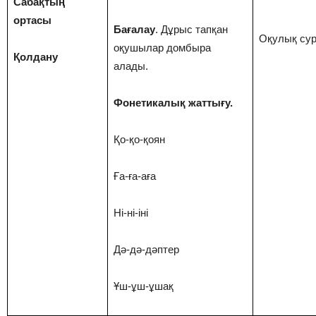
Сабақтың
ортасы
Бағалау
. Дұрыс тапқан
Оқулық сур
оқушылар домбыра
Қолдану
алады.
Фонетикалық жаттығу.
Қо-қо-қоян
Ға-ға-аға
Ні-ні-іні
Дә-дә-дәптер
Ұш-ұш-ұшақ