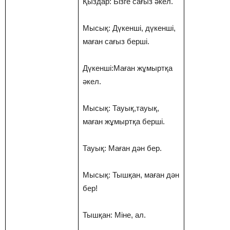
Қыздар: Бізге сағыз әкел.
Мысық: Дүкенші, дүкенші,
маған сағыз берші.
Дүкенші:Маған жұмыртқа
әкел.
Мысық: Тауық,тауық,
маған жұмыртқа берші.
Тауық: Маған дән бер.
Мысық: Тышқан, маған дән
бер!
Тышқан: Міне, ал.