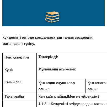
Күнделікті өмірде қолданылатын таныс сөздердің
мағынасын түсіну.
Тексерілді:
Пән:Қазақ тілі
Мұғалімнің аты-жөні:
Күні:
Сынып: 1
Қатысқан оқушылар
Қатыспаға
саны:
саны:
Тақырыбы
Кел қайталайық!Мен не үйрендім?
1.1.2.1. Күнделікті өмірде қолданылатын