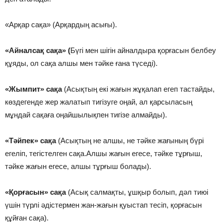
«Арқар сақа» (Арқардың асығы).
«Айналсақ сақа» (
Бүгі мен шігін айналдыра қорғасын белбеу
құяды, ол сақа алшы мен тәйке ғана түседі).
«Жымпит» сақа
(Асықтың екі жағын жұқалап егеп тастайды,
көздегенде жер жалатып тигізуге оңай, ал қарсыласың
мұндай сақаға оңайшылықпен тигізе алмайды).
«Тәйпек» сақа
(Асықтың не алшы, не тәйке жағының бүрі
егеліп, тегістелген сақа.Алшы жағын егесе, тәйке тұрғыш,
тәйке жағын егесе, алшы тұрғыш болады).
«Қорғасын» сақа
(Асық салмақты, ұшқыр болып, дәл тиюі
үшін түрлі әдістермен жан-жағын қуыстап тесіп, қорғасын
құйған сақа).