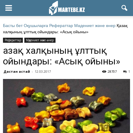
Басты бет
Оқушыларға
Рефераттар
Мәдениет және өнер
Қазақ
халқының ұлттық ойындары: «Асық ойыны»
Рефераттар
Мәдениет және өнер
Қазақ халқының ұлттық
ойындары: «Асық ойыны»
Дастан Қастай
-
12.03.2017
28707
1