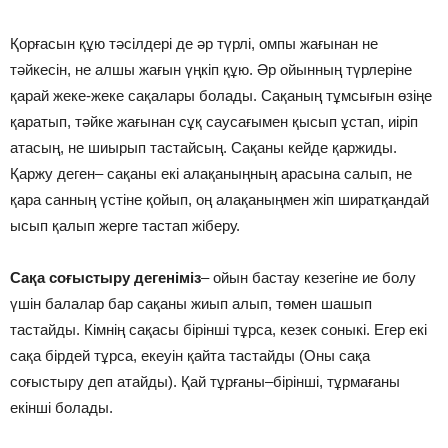
Қорғасын құю тәсілдері де әр түрлі, омпы жағынан не
тәйкесін, не алшы жағын үңкіп құю. Әр ойынның түрлеріне
қарай жеке-жеке сақалары болады. Сақаның тұмсығын өзіңе
қаратып, тәйке жағынан сұқ саусағымен қысып ұстап, иіріп
атасың, не шиырып тастайсың. Сақаны кейде қаржиды.
Қаржу деген– сақаны екі алақаныңның арасына салып, не
қара санның үстіне қойып, оң алақаныңмен жіп ширатқандай
ысып қалып жерге тастап жіберу.
Сақа соғыстыру дегеніміз
– ойын бастау кезегіне ие болу
үшін балалар бар сақаны жиып алып, төмен шашып
тастайды. Кімнің сақасы бірінші тұрса, кезек соныкі. Егер екі
сақа бірдей тұрса, екеуін қайта тастайды (Оны сақа
соғыстыру деп атайды). Қай тұрғаны–бірінші, тұрмағаны
екінші болады.