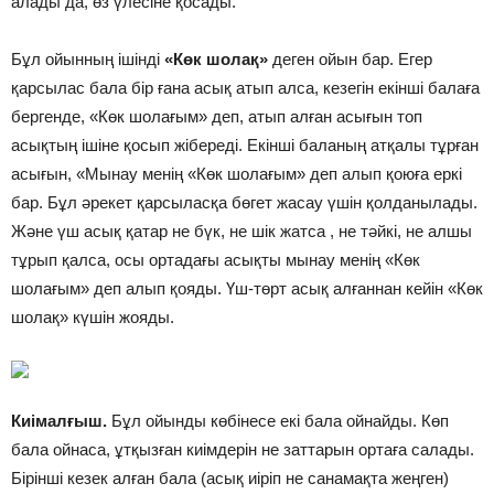
алады да, өз үлесіне қосады.
Бұл ойынның ішінді
«Көк шолақ»
деген ойын бар. Егер
қарсылас бала бір ғана асық атып алса, кезегін екінші балаға
бергенде, «Көк шолағым» деп, атып алған асығын топ
асықтың ішіне қосып жібереді. Екінші баланың атқалы тұрған
асығын, «Мынау менің «Көк шолағым» деп алып қоюға еркі
бар. Бұл әрекет қарсыласқа бөгет жасау үшін қолданылады.
Және үш асық қатар не бүк, не шік жатса , не тәйкі, не алшы
тұрып қалса, осы ортадағы асықты мынау менің «Көк
шолағым» деп алып қояды. Үш-төрт асық алғаннан кейін «Көк
шолақ» күшін жояды.
Киімалғыш.
Бұл ойынды көбінесе екі бала ойнайды. Көп
бала ойнаса, ұтқызған киімдерін не заттарын ортаға салады.
Бірінші кезек алған бала (асық иіріп не санамақта жеңген)