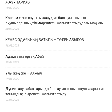
ЖАЗУ ТАРИХЫ
20.07.2025
Көркем және сауатты жазудың бастауыш сынып
оқушыларының тіл мәдениетін қалыптастырудағы маңызы
20.07.2025
КЕҢЕС ОДАҒЫНЫҢ БАТЫРЫ – ТӨЛЕН ҚАБЫЛОВ
18.05.2025
Адамзатқа ортақ Абай
29.04.2025
Ұлы жеңіске – 80 жыл
29.04.2025
Дүниетану сабақтарында бастауыш сынып оқушыларының
танымдық іс-әрекетін қалыптастыру
07.04.2025