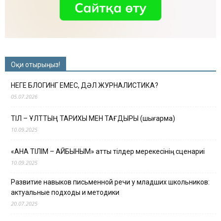
Оқи отырыңыз!
НЕГЕ БЛОГИНГ ЕМЕС, ДӘЛ ЖУРНАЛИСТИКА?
05.07.2026
ТІЛ – ҰЛТТЫҢ ТАРИХЫ МЕН ТАҒДЫРЫ (шығарма)
10.09.2025
«АНА ТІЛІМ – АЙБЫНЫМ» атты тілдер мерекесінің сценариі
10.09.2025
Развитие навыков письменной речи у младших школьников:
актуальные подходы и методики
20.07.2025