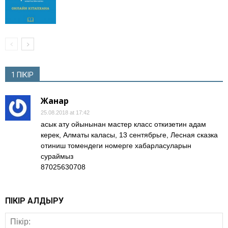
1 ПІКІР
Жанар
25.08.2018 at 17:42
асык ату ойынынан мастер класс откизетин адам
керек, Алматы каласы, 13 сентябрьге, Лесная сказка
отиниш томендеги номерге хабарласуларын
сураймыз
87025630708
ПІКІР ҚАЛДЫРУ