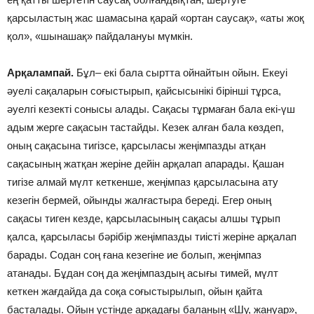
қарсыластың жас шамасына қарай «ортан саусақ», «аты жоқ
қол», «шынашақ» пайдалануы мүмкін.
Арқалампай.
Бұл– екі бала сыртта ойнайтын ойын. Екеуі
әуелі сақаларын соғыстырып, қайсысынікі бірінші тұрса,
әуелгі кезекті сонысы алады. Сақасы тұрмаған бала екі-үш
адым жерге сақасын тастайды. Кезек алған бала көздеп,
оның сақасына тигізсе, қарсыласы жеңімпазды атқан
сақасының жатқан жеріне дейін арқалап апарады. Қашан
тигізе алмай мүлт кеткенше, жеңімпаз қарсыласына ату
кезегін бермей, ойынды жалғастыра береді. Егер оның
сақасы тиген кезде, қарсыласының сақасы алшы тұрып
қалса, қарсыласы бәрібір жеңімпазды тиісті жеріне арқалап
барады. Содан соң ғана кезегіне ие болып, жеңімпаз
атанады. Бұдан соң да жеңімпаздың асығы тимей, мүлт
кеткен жағдайда да соқа соғыстырылып, ойын қайта
басталады. Ойын үстінде арқадағы баланың «Шу, жануар»,