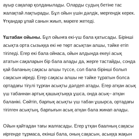
ауыр сақалар қолданылады. Оларды судың бетіне тас
жалақтай лақтырады. Бұл ойын үшін дәлдік, мергендік керек.
Ұтқандар ұпай санын жиып, мәреге жетеді.
Үштабан ойыны.
Бұл ойынға екі-үш бала қатысады. Бірінші
асықта орта сызыққа екі не төрт асықтан алшы, тәйке етіп
тігіледі. Егер екі бала ойнаса, ойын алдында екеуі асық
ататын сақаларын бір бала алады да, жерге тастайды, сонда
қай баланың сақасы алшы түссе, сол бала бірінші болып
сақасын иіреді. Егер сақасы алшы не тәйке тұратын болса
ортадағы тігулі тұрған асықты дәлдеп атады. Егер атқан асық
үш табаннан артық қашықтыққа ұшса, онда асық– атқан
баланікі. Сөйтіп, барлық асықты үш табан ұшырса, ортадағы
тігілген асықтың, барлығын асық атқан бала жинап алады.
Ойын қайтадан тағы жалғасады. Егер ұтқан баалның сақасы
иіргенде тұрмаса, екінші бала, оның сақасын, асыққа жақын