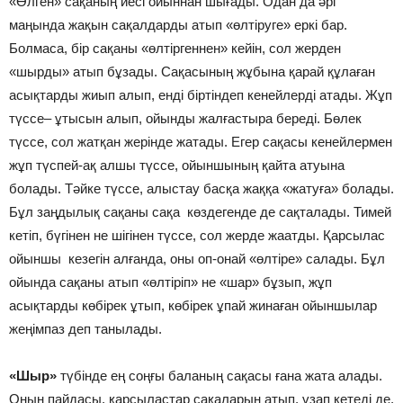
«Өлген» сақаның иесі ойыннан шығады. Одан да әрі
маңында жақын сақалдарды атып «өлтіруге» еркі бар.
Болмаса, бір сақаны «өлтіргеннен» кейін, сол жерден
«шырды» атып бұзады. Сақасының жұбына қарай құлаған
асықтарды жиып алып, енді біртіндеп кенейлерді атады. Жұп
түссе– ұтысын алып, ойынды жалғастыра береді. Бөлек
түссе, сол жатқан жерінде жатады. Егер сақасы кенейлермен
жұп түспей-ақ алшы түссе, ойыншының қайта атуына
болады. Тәйке түссе, алыстау басқа жаққа «жатуға» болады.
Бұл заңдылық сақаны сақа көздегенде де сақталады. Тимей
кетіп, бүгінен не шігінен түссе, сол жерде жаатды. Қарсылас
ойыншы кезегін алғанда, оны оп-онай «өлтіре» салады. Бұл
ойында сақаны атып «өлтіріп» не «шар» бұзып, жұп
асықтарды көбірек ұтып, көбірек ұпай жинаған ойыншылар
жеңімпаз деп танылады.
«Шыр»
түбінде ең соңғы баланың сақасы ғана жата алады.
Оның пайдасы, қарсыластар сақаларын атып, ұзап кетеді де,