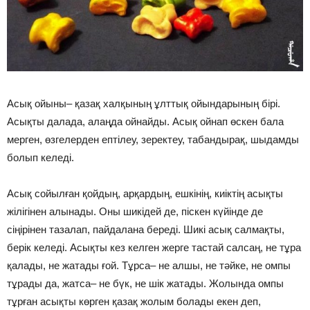
Асық ойыны– қазақ халқының ұлттық ойындарының бірі.
Асықты далада, алаңда ойнайды. Асық ойнап өскен бала
мерген, өзгелерден ептілеу, зеректеу, табандырақ, шыдамды
болып келеді.
Асық сойылған қойдың, арқардың, ешкінің, киіктің асықты
жілігінен алынады. Оны шикідей де, піскен күйінде де
сіңірінен тазалап, пайдалана береді. Шикі асық салмақты,
берік келеді. Асықты кез келген жерге тастай салсаң, не тұра
қалады, не жатады ғой. Тұрса– не алшы, не тәйке, не омпы
тұрады да, жатса– не бүк, не шік жатады. Жолында омпы
тұрған асықты көрген қазақ жолым болады екен деп,