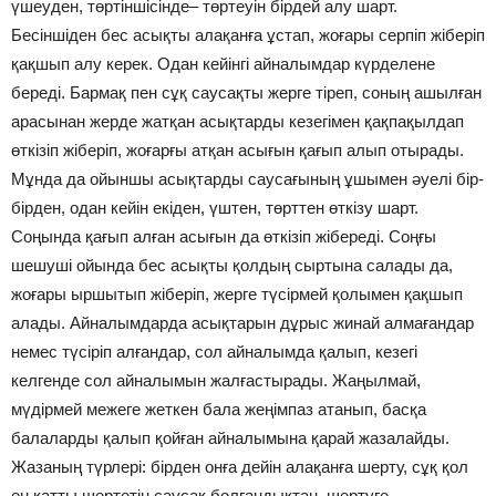
үшеуден, төртіншісінде– төртеуін бірдей алу шарт.
Бесіншіден бес асықты алақанға ұстап, жоғары серпіп жіберіп
қақшып алу керек. Одан кейінгі айналымдар күрделене
береді. Бармақ пен сұқ саусақты жерге тіреп, соның ашылған
арасынан жерде жатқан асықтарды кезегімен қақпақылдап
өткізіп жіберіп, жоғарғы атқан асығын қағып алып отырады.
Мұнда да ойыншы асықтарды саусағының ұшымен әуелі бір-
бірден, одан кейін екіден, үштен, төрттен өткізу шарт.
Соңында қағып алған асығын да өткізіп жібереді. Соңғы
шешуші ойында бес асықты қолдың сыртына салады да,
жоғары ыршытып жіберіп, жерге түсірмей қолымен қақшып
алады. Айналымдарда асықтарын дұрыс жинай алмағандар
немес түсіріп алғандар, сол айналымда қалып, кезегі
келгенде сол айналымын жалғастырады. Жаңылмай,
мүдірмей межеге жеткен бала жеңімпаз атанып, басқа
балаларды қалып қойған айналымына қарай жазалайды.
Жазаның түрлері: бірден онға дейін алақанға шерту, сұқ қол
ең қатты шертетін саусақ болғандықтан, шертуге