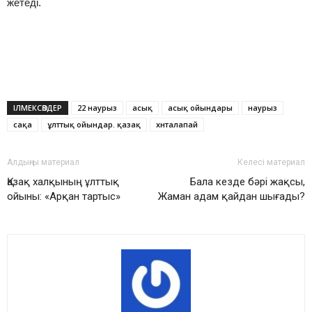
жетеді.
ІЛМЕКСӨЗДЕР
22 наурыз
асық
асық ойындары
наурыз
сақа
ұлттық ойындар. қазақ
хнталапай
Алдыңғы материал
Келесі материал
Қазақ халқының ұлттық
Бала кезде бəрі жақсы,
ойыны: «Арқан тартыс»
Жаман адам қайдан шығады?