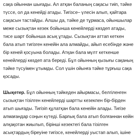
сақа ойыннан шығады. Ал атқан баланың сақасы тиіп, тәйке
түссе, ол да кенейді атады. Тигізсе– үлесін алып, қайтара
сақасын тастайды. Алшы да, тәйке де тұрмаса, ойыншылар
меже сызықтан кезек бойынша кенейлерді көздеп атады,
тисе шарт бойынша асық ұтады. Сызықтан аттап кеткен
бала атып тигізген кенейін ала алмайды, айып есебінде және
бір кеней қосуына болады. Атқан бала мүлт кеткенше
кенейлерді көздеп ата береді. Бұл ойынның қызығы сақаның
тәйке түсуімен ұтымды. Сол үшін ойынға тәйке тұрғыш сақа
қосады.
Шықетер.
Бұл ойынның тәйкеден айырмасы, белгіленген
сызықтан тізілген кенейлерді шартты кезекпен бір-бірден
атып шығады. Тигізіп құлатқан бала кенейін алады. Тигізе
алмағандар соңын күтеді. Барлық бала атып болғаннан кейін
алқақотан жиылып, бірінші кезектегі бала тізілген
асықтардың біреуіне тигізсе, кенейлерді уыстап алып, ішіне