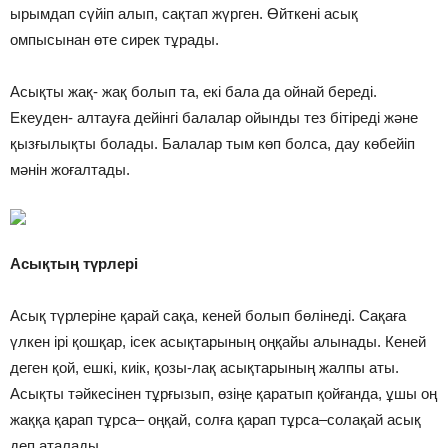
ырымдап сүйіп алып, сақтап жүрген. Өйткені асық
омпысынан өте сирек тұрады.
Асықты жақ- жақ болып та, екі бала да ойнай береді.
Екеуден- алтауға дейінгі балалар ойынды тез бітіреді және
қызғылықты болады. Балалар тым көп болса, дау көбейіп
мәнін жоғалтады.
Асықтың түрлері
Асық түрлеріне қарай сақа, кеней болып бөлінеді. Сақаға
үлкен ірі қошқар, ісек асықтарының оңқайы алынады. Кеней
деген қой, ешкі, киік, қозы-лақ асықтарының жалпы аты.
Асықты тәйкесінен тұрғызып, өзіңе қаратып қойғанда, ұшы оң
жаққа қарап тұрса– оңқай, солға қарап тұрса–солақай асық
деп аталады.