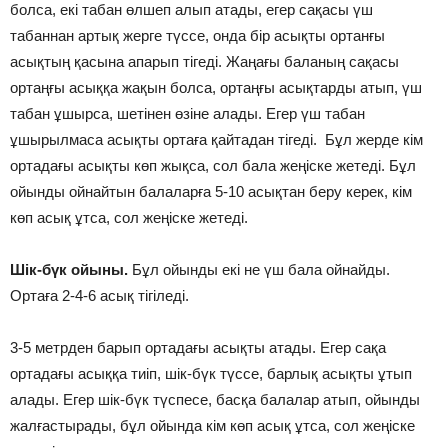
болса, екі табан өлшеп алып атады, егер сақасы үш
табаннан артық жерге түссе, онда бір асықты ортанғы
асықтың қасына апарып тігеді. Жаңағы баланың сақасы
ортаңғы асыққа жақын болса, ортаңғы асықтарды атып, үш
табан ұшырса, шетінен өзіне алады. Егер үш табан
ұшырылмаса асықты ортаға қайтадан тігеді. Бұл жерде кім
ортадағы асықты көп жықса, сол бала жеңіске жетеді. Бұл
ойынды ойнайтын балаларға 5-10 асықтан беру керек, кім
көп асық ұтса, сол жеңіске жетеді.
Шік-бүк ойыны.
Бұл ойынды екі не үш бала ойнайды.
Ортаға 2-4-6 асық тігіледі.
3-5 метрден барып ортадағы асықты атады. Егер сақа
ортадағы асыққа тиіп, шік-бүк түссе, барлық асықты ұтып
алады. Егер шік-бүк түспесе, басқа балалар атып, ойынды
жалғастырады, бұл ойында кім көп асық ұтса, сол жеңіске