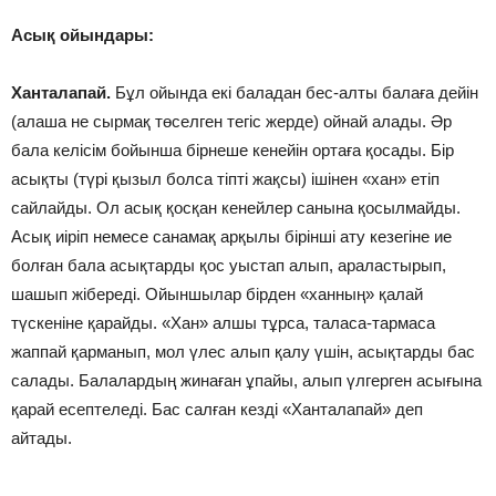
Асық ойындары:
Ханталапай.
Бұл ойында екі баладан бес-алты балаға дейін
(алаша не сырмақ төселген тегіс жерде) ойнай алады. Әр
бала келісім бойынша бірнеше кенейін ортаға қосады. Бір
асықты (түрі қызыл болса тіпті жақсы) ішінен «хан» етіп
сайлайды. Ол асық қосқан кенейлер санына қосылмайды.
Асық иіріп немесе санамақ арқылы бірінші ату кезегіне ие
болған бала асықтарды қос уыстап алып, араластырып,
шашып жібереді. Ойыншылар бірден «ханның» қалай
түскеніне қарайды. «Хан» алшы тұрса, таласа-тармаса
жаппай қарманып, мол үлес алып қалу үшін, асықтарды бас
салады. Балалардың жинаған ұпайы, алып үлгерген асығына
қарай есептеледі. Бас салған кезді «Ханталапай» деп
айтады.