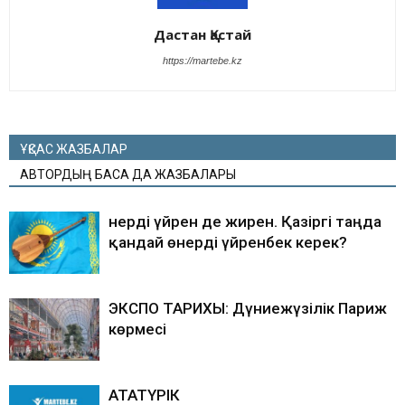
Дастан Қастай
https://martebe.kz
ҰҚСАС ЖАЗБАЛАР
АВТОРДЫҢ БАСҚА ДА ЖАЗБАЛАРЫ
Өнерді үйрен де жирен. Қазіргі таңда
қандай өнерді үйренбек керек?
ЭКСПО ТАРИХЫ: Дүниежүзілік Париж
көрмесі
АТАТҮРІК