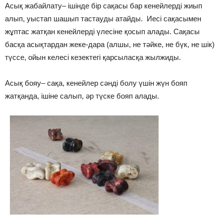
Асық жабайлату– ішінде бір сақасы бар кенейлерді жиып
алып, уыстап шашып тастауды атайды. Иесі сақасымен
жұптас жатқан кенейлерді үлесіне қосып алады. Сақасы
басқа асықтардан жеке-дара (алшы, не тәйке, не бүк, не шік)
түссе, ойын келесі кезектегі қарсыласқа жылжиды.
Асық бояу– сақа, кенейлер сәнді болу үшін жүн бояп
жатқанда, ішіне салып, әр түске бояп алады.