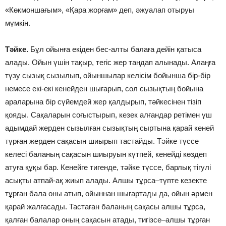
«Көкмоншағым», «Қара жорғам» деп, әжуалап отыруы
мүмкін.
Тәйке.
Бұл ойынға екіден бес-алты балаға дейін қатыса
алады. Ойын үшін тақыр, тегіс жер таңдап алынады. Алаңға
түзу сызық сызылып, ойыншылар келісім бойынша бір-бір
немесе екі-екі кенейден шығарып, сол сызықтың бойына
араларына бір сүйемдей жер қалдырып, тәйкесінен тізіп
қояды. Сақаларын соғыстырып, кезек алғандар ретімен үш
адымдай жерден сызылған сызықтың сыртына қарай кеней
тұрған жерден сақасын шиырып тастайды. Тәйке түссе
келесі баланың сақасын шиыруын күтпей, кенейді көздеп
атуға құқы бар. Кенейге тигенде, тәйке түссе, барлық тігулі
асықты атпай-ақ жиып алады. Алшы тұрса–түпте кезекте
тұрған бала оны атып, ойыннан шығартады да, ойын әрмен
қарай жалғасады. Тастаған баланың сақасы алшы тұрса,
қалған балалар оның сақасын атады, тигізсе–алшы тұрған