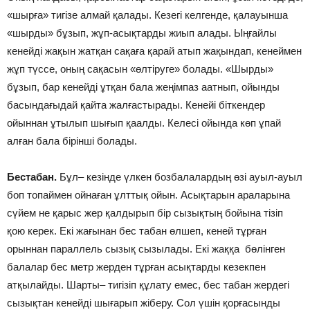
«шырға» тигізе алмай қалады. Кезегі келгенде, қалауынша
«шырды» бұзып, жұп-асықтарды жиып алады. Ыңғайлы
кенейді жақын жатқан сақаға қарай атып жақындап, кенеймен
жұп түссе, оның сақасын «өлтіруге» болады. «Шырды»
бұзып, бар кенейді ұтқан бала жеңімпаз аатнып, ойынды
басындағыдай қайта жалғастырады. Кенейі біткендер
ойыннан ұтылып шығып қаалды. Келесі ойында көп ұпай
алған бала бірінші болады.
Бестабан.
Бұл– кезінде үлкен бозбалалардың өзі ауыл-ауыл
боп топаймен ойнаған ұлттық ойын. Асықтарын араларына
сүйем не қарыс жер қалдырып бір сызықтың бойына тізіп
қою керек. Екі жағынан бес табан өлшеп, кеней тұрған
орыннан параллель сызық сызылады. Екі жаққа бөлінген
балалар бес метр жерден тұрған асықтарды кезекпен
атқылайды. Шарты– тигізіп құлату емес, бес табан жердегі
сызықтан кенейді шығарып жіберу. Сол үшін қорғасынды