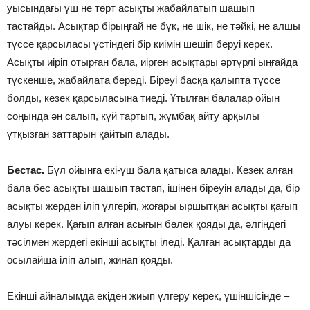
уысындағы үш не төрт асықты жабайлатып шашып
тастайды. Асықтар бірыңғай не бүк, не шік, не тәйкі, не алшы
түссе қарсыласы үстіндегі бір киімін шешіп беруі керек.
Асықты иіріп отырған бала, иірген асықтары әртүрлі ыңғайда
түскенше, жабайлата береді. Біреуі басқа қалыпта түссе
болды, кезек қарсыласына тиеді. Ұтылған балалар ойын
соңында ән салып, күй тартып, жұмбақ айту арқылы
ұтқызған заттарын қайтып алады.
Бестас.
Бұл ойынға екі-үш бала қатыса алады. Кезек алған
бала бес асықты шашып тастап, ішінен біреуін алады да, бір
асықты жерден іліп үлгеріп, жоғары ыршытқан асықты қағып
алуы керек. Қағып алған асығын бөлек қояды да, әлгіндегі
тәсілмен жердегі екінші асықты іледі. Қалған асықтарды да
осылайша іліп алып, жинап қояды.
Екінші айналымда екіден жиып үлгеру керек, үшіншісінде –