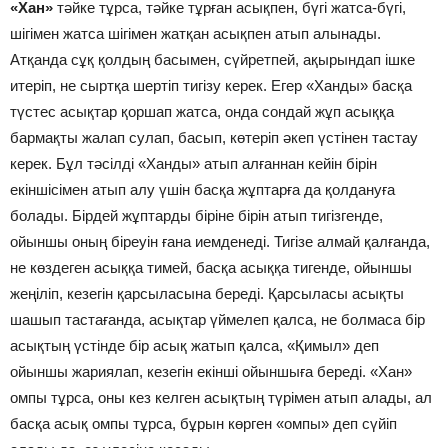
«Хан»
тәйке тұрса, тәйке тұрған асықпен, бүгі жатса-бүгі,
шігімен жатса шігімен жатқан асықпен атып алынады.
Атқанда сұқ қолдың басымен, сүйретпей, ақырындап ішке
итеріп, не сыртқа шертіп тигізу керек. Егер «Ханды» басқа
түстес асықтар қоршап жатса, онда сондай жұп асыққа
бармақты жалап сулап, басып, көтеріп әкеп үстінен тастау
керек. Бұл тәсілді «Ханды» атып алғаннан кейін бірін
екіншісімен атып алу үшін басқа жұптарға да қолдануға
болады. Бірдей жұптарды біріне бірін атып тигізгенде,
ойыншы оның біреуін ғана иемденеді. Тигізе алмай қалғанда,
не көздеген асыққа тимей, басқа асыққа тигенде, ойыншы
жеңіліп, кезегін қарсыласына береді. Қарсыласы асықты
шашып тастағанда, асықтар үймелеп қалса, не болмаса бір
асықтың үстінде бір асық жатып қалса, «Қимыл» деп
ойыншы жариялап, кезегін екінші ойыншыға береді. «Хан»
омпы тұрса, оны кез келген асықтың түрімен атып алады, ал
басқа асық омпы тұрса, бұрын көрген «омпы» деп сүйіп