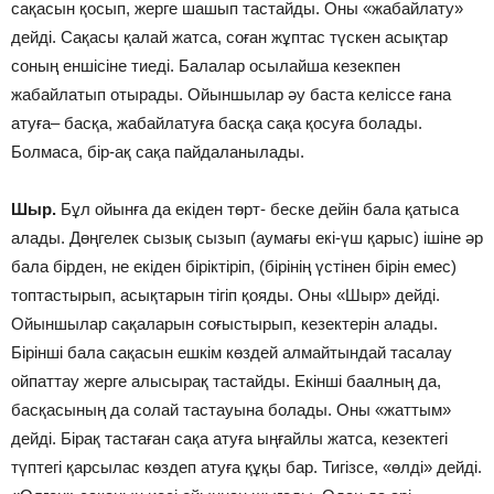
сақасын қосып, жерге шашып тастайды. Оны «жабайлату»
дейді. Сақасы қалай жатса, соған жұптас түскен асықтар
соның еншісіне тиеді. Балалар осылайша кезекпен
жабайлатып отырады. Ойыншылар әу баста келіссе ғана
атуға– басқа, жабайлатуға басқа сақа қосуға болады.
Болмаса, бір-ақ сақа пайдаланылады.
Шыр.
Бұл ойынға да екіден төрт- беске дейін бала қатыса
алады. Дөңгелек сызық сызып (аумағы екі-үш қарыс) ішіне әр
бала бірден, не екіден біріктіріп, (бірінің үстінен бірін емес)
топтастырып, асықтарын тігіп қояды. Оны «Шыр» дейді.
Ойыншылар сақаларын соғыстырып, кезектерін алады.
Бірінші бала сақасын ешкім көздей алмайтындай тасалау
ойпаттау жерге алысырақ тастайды. Екінші баалның да,
басқасының да солай тастауына болады. Оны «жаттым»
дейді. Бірақ тастаған сақа атуға ыңғайлы жатса, кезектегі
түптегі қарсылас көздеп атуға құқы бар. Тигізсе, «өлді» дейді.