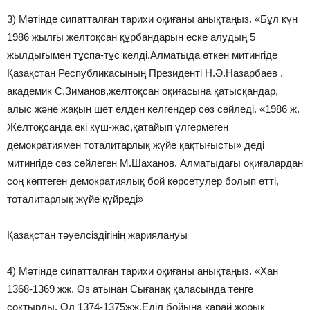
3) Мәтінде сипатталған тарихи оқиғаны анықтаңыз. «Бұл күн
1986 жылғы желтоқсан құрбандарын еске алудың 5
жылдығымен тұспа-тұс келді.Алматыда өткен митингіде
Қазақстан Республикасының Президенті Н.Ә.Назарбаев ,
академик С.Зиманов,желтоқсан оқиғасына қатысқандар,
алыс және жақын шет елден келгендер сөз сөйледі. «1986 ж.
Желтоқсанда екі күш-жас,қатайып үлгермеген
демократиямен тоталитарлық жүйе қақтығысты» деді
митингіде сөз сөйлеген М.Шаханов. Алматыдағы оқиғалардан
соң көптеген демократиялық бой көрсетулер болып өтті,
тоталитарлық жүйе қүйреді»
Қазақстан тәуелсіздігінің жариялануы
4) Мәтінде сипатталған тарихи оқиғаны анықтаңыз. «Хан
1368-1369 жж. Өз атынан Сығанақ қаласында теңге
соқтырды. Ол 1374-1375жж.Еділ бойына қарай жорық