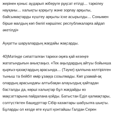
жерінен қоныс аударып жіберуге рұқсат етілді… тәркілеу
науқаны… халықты қорқыту және зорлау арқылы,
байсымақтарды күштеу арқылы іске асырылды… Сонымен
бірше малдың көп бөлігі көршілес республикаларға айдап
әкетілді»
Ауқатты шаруалардың жағдайы жақсарды.
40)Мәтінде сипатталған тарихи оқиға қай кезеңге
жататындығын анықтаңыз. «Тек аңыздардың айтуы бойынша
қырғыз-қазақтардың арасында… (Тәуке) қалпына келтірілген
тыныш та бейбіт өмір ұзаққа созылмады. Көп ұзамай-ақ
олардың арасындағы алтыбақан алауыздық қайтадан
басталды да, көрші халықтар бұл жағдайды өз
мақсаттарына пайдалана қойды. Батыстан Еділ қалмақтары,
солтүстіктен башқұрттар Сібір казактары шабуылға шықты.
Бұларды ол кезде өте күшті қонтайшы Галдан Серен