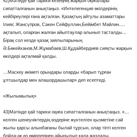
42)Мәтінде қай тарихи кезеңнің жарқын оқиғалары
сипатталғанын анықтаңыз. «Интелегенция өкілдерінің
кейбіреулері ғана ақталған. Қазақтың айтулы азаматтары
Ілияс Жансүгіров, Сәкен Сейфуллин,Бейімбет Майлин….
ақталып, оларған жалған айыптаулар алынып тасталды…
Бірақ сол кезде қазақ зиялыларының
Ә.Бөкейханов,М.Жұмабаев,Ш.Құдайбердиев сияқты жарқын
өкілдері ақталмай қалды.
…Мәскеу өкіметі орындары оларды «барып тұрған
ұлтшылдар мен алашордашылар» деп есептеді.
«Жылымылық»
43)Мәтінде қай тарихи оқиға сипатталғанын анықтаңыз. «…
келген шенеуніктердің өздеріне жүктелген қызметіне сай
жылы қарсы алынбағаны былай тұрсын, олар тіпті келген
бойда-ақ өз өмірлерінен айырылып қала жаздады.