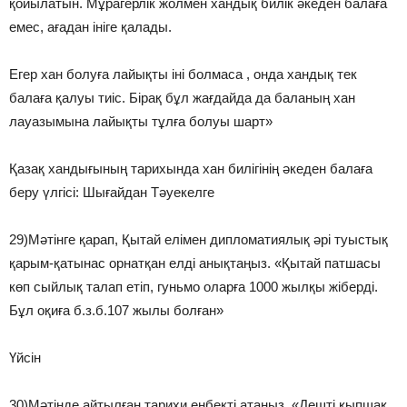
қойылатын. Мұрагерлік жолмен хандық билік әкеден балаға
емес, ағадан ініге қалады.
Егер хан болуға лайықты іні болмаса , онда хандық тек
балаға қалуы тиіс. Бірақ бұл жағдайда да баланың хан
лауазымына лайықты тұлға болуы шарт»
Қазақ хандығының тарихында хан билігінің әкеден балаға
беру үлгісі: Шығайдан Тәуекелге
29)Мәтінге қарап, Қытай елімен дипломатиялық әрі туыстық
қарым-қатынас орнатқан елді анықтаңыз. «Қытай патшасы
көп сыйлық талап етіп, гуньмо оларға 1000 жылқы жіберді.
Бұл оқиға б.з.б.107 жылы болған»
Үйсін
30)Мәтінде айтылған тарихи еңбекті атаңыз. «Дешті қыпшақ