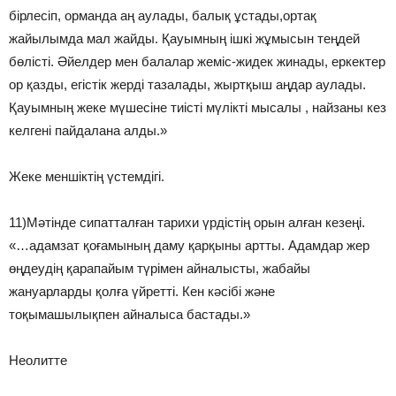
бірлесіп, орманда аң аулады, балық ұстады,ортақ
жайылымда мал жайды. Қауымның ішкі жұмысын теңдей
бөлісті. Әйелдер мен балалар жеміс-жидек жинады, еркектер
ор қазды, егістік жерді тазалады, жыртқыш аңдар аулады.
Қауымның жеке мүшесіне тиісті мүлікті мысалы , найзаны кез
келгені пайдалана алды.»
Жеке меншіктің үстемдігі.
11)Мәтінде сипатталған тарихи үрдістің орын алған кезеңі.
«…адамзат қоғамының даму қарқыны артты. Адамдар жер
өңдеудің қарапайым түрімен айналысты, жабайы
жануарларды қолға үйретті. Кен кәсібі және
тоқымашылықпен айналыса бастады.»
Неолитте