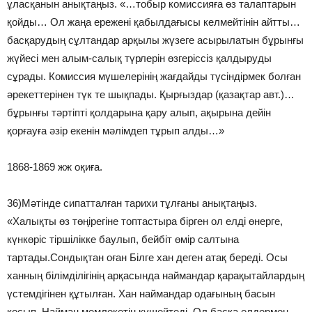
ұласқанын анықтаңыз. «…тобыр комиссияға өз талаптарын
қойды… Ол жаңа ережені қабылдағысы келмейтінін айтты…
басқарудың сұлтандар арқылы жүзеге асырылатын бұрынғы
жүйесі мен алым-салық түрлерін өзгеріссіз қалдыруды
сұрады. Комиссия мүшелерінің жағдайды түсіндірмек болған
әрекеттерінен түк те шықпады. Қырғыздар (қазақтар авт.)…
бұрынғы тәртіпті қолдарына қару алып, ақырына дейін
қорғауға әзір екенін мәлімдеп тұрып алды…»
1868-1869 жж оқиға.
36)Мәтінде сипатталған тарихи тұлғаны анықтаңыз.
«Халықты өз төңірегіне топтастыра бірген ол елді өнерге,
күнкөріс тіршілікке баулып, бейбіт өмір салтына
тартады.Сондықтан оған Білге хан деген атақ береді. Осы
ханның білімділігінің арқасында наймандар қарақытайлардың
үстемдігінен құтылған. Хан наймандар одағының басын
қосып, Найман мемлекетін күшейтеді. Ол басқа елдермен