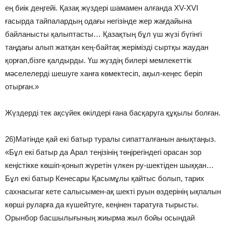
ең биік деңгейі. Қазақ жүздері шамамен алғанда XV-XVI
ғасырда тайпалардың одағы негізінде жер жағдайына
байланысты қалыптасты… Қазақтың бұл үш жүзі бүгінгі
таңдағы алып жатқан кең-байтақ жерімізді сыртқы жаудан
қорғап,бізге қалдырды. Үш жүздің билері мемлекеттік
мәселелерді шешуге ханға көмектесіп, ақыл-кеңес беріп
отырған.»
Жүздерді тек ақсүйек өкілдері ғана басқаруга құқылы болған.
26)Мәтінде қай екі батыр туралы сипатталғанын анықтаңыз.
«Бұл екі батыр да Арал теңізінің төңірегіндегі орасан зор
кеңістікке көшіп-қонып жүретін үлкен ру-шектіден шыққан…
Бұл екі батыр Кенесары Қасымұлы қайтыс болып, тарих
сахнасыгаг кете салысымен-ақ шекті руын өздерінің ықпалын
көрші руларға да күшейтуге, кеңінен таратуға тырысты.
Орынбор басшылығының жиырма жыл бойы осындай