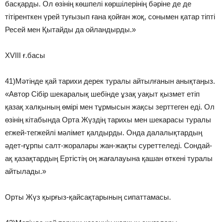
басқарды. Ол өзінің көшпелі көршілерінің бәріне де де
тітіренткен үрей туғызып ғана қойған жоқ, сонымен қатар тіпті
Ресей мен Қытайды да ойландырды.»
XVIII ғ.басы
41)Мәтінде қай тарихи дерек туралы айтылғанын анықтаңыз.
«Автор Сібір шекаралық шебінде ұзақ уақыт қызмет етіп
қазақ халқының өмірі мен тұрмысын жақсы зерттеген еді. Ол
өзінің кітабында Орта Жүздің тарихы мен шекарасы туралы
егжей-тегжейлі мәлімет қалдырды. Онда далалықтардың
әдет-ғұрпы салт-жоралары жан-жақты суреттеледі. Сондай-
ақ қазақтардың Ертістің оң жағалауына қашан өткені туралы
айтылады.»
Орты Жүз қырғыз-қайсақтарының сипаттамасы.