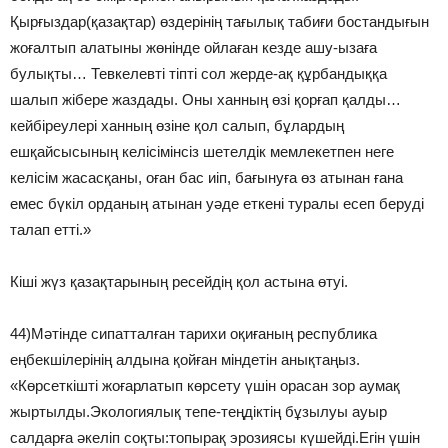
Қырғыздар(қазақтар) өздерінің тағылық табиғи бостандығын
жоғалтып алатыны жөнінде ойлаған кезде ашу-ызаға
булықты… Тевкелевті тіпті сол жерде-ақ құрбандыққа
шалып жібере жаздады. Оны ханның өзі қорғап қалды…
кейбіреулері ханның өзіне қол салып, бұлардың
ешқайсысының келісімінсіз шетелдік мемлекетпен неге
келісім жасасқаны, оған бас иіп, бағынуға өз атынан ғана
емес бүкіл орданың атынан уәде еткені туралы есеп беруді
талап етті.»
Кіші жүз қазақтарының ресейдің қол астына өтуі.
44)Мәтінде сипатталған тарихи оқиғаның республика
еңбекшілерінің алдына қойған міндетін анықтаңыз.
«Көрсеткішті жоғарлатып көрсету үшін орасан зор аумақ
жыртылды.Экологиялық тепе-теңдіктің бұзылуы ауыр
салдарға әкеліп соқты:топырақ эрозиясы күшейді.Егін үшін