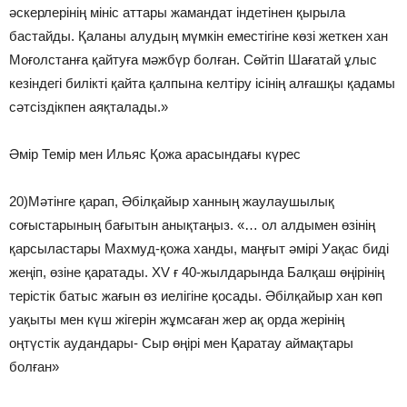
әскерлерінің мініс аттары жамандат індетінен қырыла
бастайды. Қаланы алудың мүмкін еместігіне көзі жеткен хан
Моғолстанға қайтуға мәжбүр болған. Сөйтіп Шағатай ұлыс
кезіндегі билікті қайта қалпына келтіру ісінің алғашқы қадамы
сәтсіздікпен аяқталады.»
Әмір Темір мен Ильяс Қожа арасындағы күрес
20)Мәтінге қарап, Әбілқайыр ханның жаулаушылық
соғыстарының бағытын анықтаңыз. «… ол алдымен өзінің
қарсыластары Махмуд-қожа ханды, маңғыт әмірі Уақас биді
жеңіп, өзіне қаратады. XV ғ 40-жылдарында Балқаш өңірінің
терістік батыс жағын өз иелігіне қосады. Әбілқайыр хан көп
уақыты мен күш жігерін жұмсаған жер ақ орда жерінің
оңтүстік аудандары- Сыр өңірі мен Қаратау аймақтары
болған»