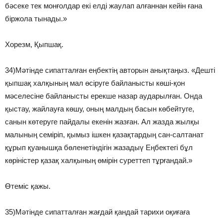
бәсеке тек монғолдар екі елді жаулап алғаннан кейін ғана
біржола тынады.»
Хорезм, Қыпшақ.
34)Мәтінде сипатталған еңбектің авторын анықтаңыз. «Дешті
қыпшақ халқының мал өсіруге байланысты көші-қон
мәселесіне байланысты ерекше назар аударылған. Онда
қыстау, жайлауға көшу, оның малдың басын көбейтуге,
санын көтеруге пайдалы екенін жазған. Ал жазда жылқы
малының семіріп, қымыз ішкен қазақтардың сан-салтанат
құрып қуанышқа бөленетіндігін жазадыү Еңбектегі бұл
көріністер қазақ халқының өмірін суреттеп тұрғандай.»
Өтеміс қажы.
35)Мәтінде сипатталған жағдай қандай тарихи оқиғаға