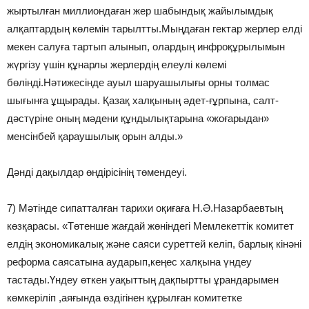
жыртылған миллиондаған жер шабындық жайылымдық
алқаптардың көлемін тарылтты.Мыңдаған гектар жерлер елді
мекен салуға тартып алынып, олардың инфроқұрылымын
жүргізу үшін құнарлы жерлердің елеулі көлемі
бөлінді.Нәтижесінде ауыл шаруашылығы орны толмас
шығынға ұщырады. Қазақ халқының әдет-ғұрпына, салт-
дәстүріне оның мәдени құндылықтарына «жоғарыдан»
менсінбей қараушылық орын алды.»
Дәнді дақылдар өндірісінің төмендеуі.
7) Мәтінде сипатталған тарихи оқиғаға Н.Ә.Назарбаевтың
көзқарасы. «Төтенше жағдай жөніндегі Мемлекеттік комитет
елдің экономикалық және саяси суреттей келіп, барлық кінәні
реформа саясатына аударып,кеңес халқына үндеу
тастады.Үндеу өткен уақыттың дақпыртты ұрандарымен
көмкеріліп ,аяғында өздігінен құрылған комитетке