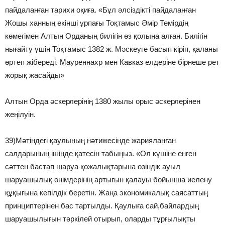
пайдаланған тарихи оқиға. «Бұл әлсіздікті пайдаланған
Жошы ханның екінші ұрпағы Тоқтамыс Әмір Темірдің
көмегімен Алтын Орданың билігін өз қолына алған. Билігін
нығайту үшін Тоқтамыс 1382 ж. Мәскеуге басып кіріп, қаланы
өртеп жібереді. Мауреннахр мен Кавказ елдеріне бірнеше рет
жорық жасайды»
Алтын Орда әскерлерінің 1380 жылы орыс әскерлерінен
жеңілуін.
39)Мәтіндегі қаулының нәтижесінде жарияланған
салдарының ішінде қатесін табыңыз. «Ол күшіне енген
сәттен бастап шаруа қожалықтарына өзіндік ауыл
шаруашылық өнімдерінің артығын қалауы бойынша иелену
құқығына кепілдік беретін. Жаңа экономикалық саясаттың
принциптерінен бас тартылды. Қаулыға сай,байлардың
шаруашылығын тәркілей отырып, оларды тұрғылықты