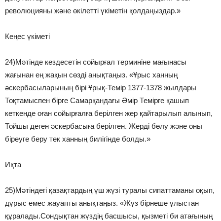
революцияны және өкілетті үкіметін қолдаңыздар.»
Кеңес үкіметі
24)Мәтінде кездесетін сойырғал терминіне мағынасы
жағынан ең жақын сөзді анықтаңыз. «Ұрыс ханның
әскербасыларының бірі Ұрық-Темір 1377-1378 жылдары
Тоқтамыспен бірге Самарқандағы Әмір Темірге қашып
кеткенде оған сойырғалға берілген жер қайтарылып алынып,
Тойшы деген әскербасыға берілген. Жерді бөлу және оны
біреуге беру тек ханның билігінде болды.»
Иқта
25)Мәтіндегі қазақтардың үш жүзі туралы сипаттаманы оқып,
дұрыс емес жауапты анықтаңыз. «Жүз бірнеше ұлыстан
құралады.Сондықтан жүздің басшысы, қызметі би атағының