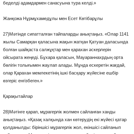
беделді адамдармен санасуына тура келді.»
Жанқожа Нұрмұхамедұлы мен Есет Көтібарұлы
27)Мәтінде сипатталған тайпаларды анықтаңыз. «Олар 1141
жылы Самарқан қаласына жақын жатқан Қатуан даласында
болған шайқаста салжұқтар мен қарахан әскерлерін
ойсырата жеңеді. Бұхара қаласын, Мауараннахрдың орта
бөлігін толығымен жаулап алады. Мұнда ескеретін жағдай,
олар Қарахан мемлекетінің ішкі басқару жүйесіне ешбір
өзгеріс енгізбеген.»
Қарақытайлар
28)Мәтінге қарап, мұрагерлік жолмен сайланған ханды
анықтаңыз. «Қазақ халқында хан көтерудің екі жүйесі қатар
қолданылды: біріншісі мұрагерлік жол, екіншісі сайланып