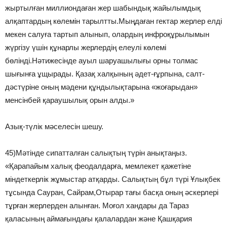
жыртылған миллиондаған жер шабындық жайылымдық
алқаптардың көлемін тарылтты.Мыңдаған гектар жерлер елді
мекен салуға тартып алынып, олардың инфроқұрылымын
жүргізу үшін құнарлы жерлердің елеулі көлемі
бөлінді.Нәтижесінде ауыл шаруашылығы орны толмас
шығынға ұщырады. Қазақ халқының әдет-ғұрпына, салт-
дәстүріне оның мәдени құндылықтарына «жоғарыдан»
менсінбей қараушылық орын алды.»
Азық-түлік мәселесін шешу.
45)Мәтінде сипатталған салықтың түрін анықтаңыз.
«Қарапайым халық феодалдарға, мемлекет қажетіне
міндеткерлік жұмыстар атқарды. Салықтың бұл түрі Ұлықбек
тұсында Сауран, Сайрам,Отырар тағы басқа оның әскерлері
тұрған жерлерден алынған. Моғол хандары да Тараз
қаласының аймағындағы қалалардан және Қашқария