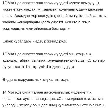
12)Мәтінде сипатталған тарихи үрдісті жүзеге асыру үшін
қажет еткен жағдай . «…адамзат қоғамының даму қарқыны
артты. Адамдар жер өңдеудің қарапайым түрімен айналысты,
жабайы жануарларды қолға үйретті. Кен кәсібі және
тоқымашылықпен айналыса бастады.»
Еңбек құралдарын едәуір жетілдіруді.
13)Мәтінде сипатталған тарихи үрдісті анықтаңыз. «…
адамдар табиғат сыйына тәуелділіктен құтылды. Олар өмір
сүруге қажетті азық-түлікті өздері өндірді»
Өндіргіш шаруашылықтың қалыптасуы.
14)Мәтінде сипатталған археологиялық мәдениеттің
орналасқан аумғын анықтаңыз. «Осы мәдениетке жататын
үйлердің, жерлеу орындарының құрылыстары өте ірілігімен,