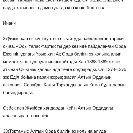
сауда қатынасын дамытуға да көп көңіл бөлген.»
Инанч
37)Ұрыс хан өз күш-қуатын нығайтуда пайдаланған тарихи
оқиға. «Осы талас-тартысты дер кезінде пайдаланған Орда
Еженнің ұрпағы Ұрыс хан Ақ Орда билігін өз қолына алып,
мемлекеттің күш-қуатын нығайтады.Хан 1368-1369 жж өз
атынан Сығанақ қаласында теңге соқтырады. Ол 1374-1375
жж Еділ бойына қарай жорық жасап,Алтын Орданың
астанасы Сарайды,Қажы Тарханды алып,Кама бұлғаларын
бағындырады.
Өзбек пен Жәнібек хандардан кейін Алтын Ордадағы
аласапыран төңкерісін
38)Тоқтамыс Алтын Орда билігін өз қолына алуда