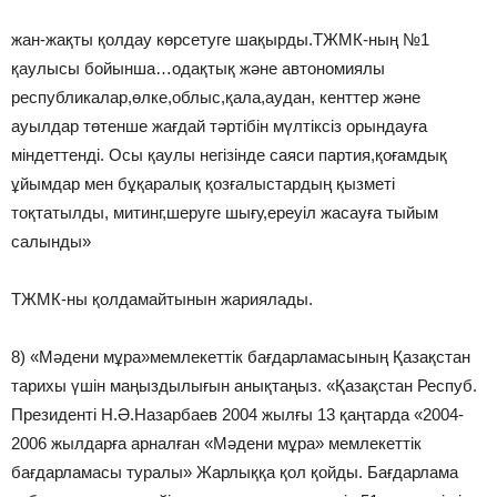
жан-жақты қолдау көрсетуге шақырды.ТЖМК-ның №1
қаулысы бойынша…одақтық және автономиялы
республикалар,өлке,облыс,қала,аудан, кенттер және
ауылдар төтенше жағдай тәртібін мүлтіксіз орындауға
міндеттенді. Осы қаулы негізінде саяси партия,қоғамдық
ұйымдар мен бұқаралық қозғалыстардың қызметі
тоқтатылды, митинг,шеруге шығу,ереуіл жасауға тыйым
салынды»
ТЖМК-ны қолдамайтынын жариялады.
8) «Мәдени мұра»мемлекеттік бағдарламасының Қазақстан
тарихы үшін маңыздылығын анықтаңыз. «Қазақстан Респуб.
Президенті Н.Ә.Назарбаев 2004 жылғы 13 қаңтарда «2004-
2006 жылдарға арналған «Мәдени мұра» мемлекеттік
бағдарламасы туралы» Жарлыққа қол қойды. Бағдарлама