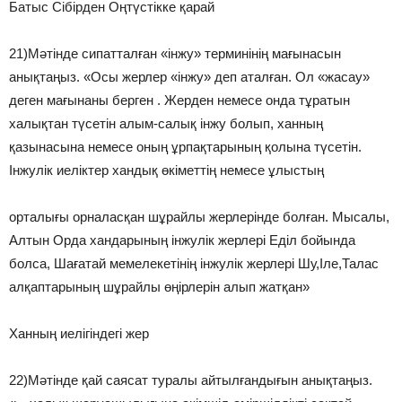
Батыс Сібірден Оңтүстікке қарай
21)Мәтінде сипатталған «інжу» терминінің мағынасын
анықтаңыз. «Осы жерлер «інжу» деп аталған. Ол «жасау»
деген мағынаны берген . Жерден немесе онда тұратын
халықтан түсетін алым-салық інжу болып, ханның
қазынасына немесе оның ұрпақтарының қолына түсетін.
Інжулік иеліктер хандық өкіметтің немесе ұлыстың
орталығы орналасқан шұрайлы жерлерінде болған. Мысалы,
Алтын Орда хандарының інжулік жерлері Еділ бойында
болса, Шағатай мемелекетінің інжулік жерлері Шу,Іле,Талас
алқаптарының шұрайлы өңірлерін алып жатқан»
Ханның иелігіндегі жер
22)Мәтінде қай саясат туралы айтылғандығын анықтаңыз.