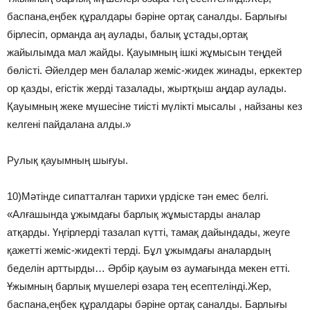
баспана,еңбек құралдары бәріне ортақ саналды. Барлығы
бірлесіп, орманда аң аулады, балық ұстады,ортақ
жайылымда мал жайды. Қауымның ішкі жұмысын теңдей
бөлісті. Әйелдер мен балалар жеміс-жидек жинады, еркектер
ор қазды, егістік жерді тазалады, жыртқыш аңдар аулады.
Қауымның жеке мүшесіне тиісті мүлікті мысалы , найзаны кез
келгені пайдалана алды.»
Рулық қауымның шығуы.
10)Мәтінде сипатталған тарихи үрдіске тән емес белгі.
«Алғашында ұжымдағы барлық жұмыстарды аналар
атқарды. Үңгірлерді тазалап күтті, тамақ дайындады, жеуге
қажетті жеміс-жидекті терді. Бұл ұжымдағы аналардың
беделін арттырды… Әрбір қауым өз аумағында мекен етті.
Ұжымның барлық мүшелері өзара тең есептелінді.Жер,
баспана,еңбек құралдары бәріне ортақ саналды. Барлығы