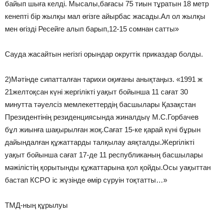
байып шыға келді. Мысалы,бағасы 75 тиын тұратын 18 метр
кенепті бір жылқы мал өгізге айырбас жасады.Ал ол жылқы
мен өгізді Ресейге алып барып,12-15 сомнан сатты»
Сауда жасайтын негізгі орындар округтік приказдар болды.
2)Мәтінде сипатталған тарихи оқиғаны анықтаңыз. «1991 ж
21желтоқсан күні жергілікті уақыт бойынша 11 сағат 30
минутта тәуелсіз мемлекеттердің басшылары Қазақстан
Президентінің резиденциясында жиналдыү М.С.Горбачев
бұл жиынға шақырылған жоқ.Сағат 15-ке қарай күні бұрын
дайындалған құжаттарды талқылау аяқталды.Жергілікті
уақыт бойынша сағат 17-де 11 республиканың басшылары
мәжілістің қорытынды құжаттарына қол қойды.Осы уақыттан
бастап КСРО іс жүзінде өмір сүруін тоқтатты…»
ТМД-ның құрылуы