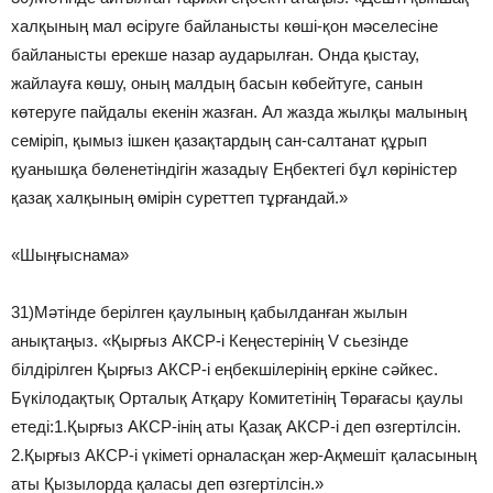
халқының мал өсіруге байланысты көші-қон мәселесіне
байланысты ерекше назар аударылған. Онда қыстау,
жайлауға көшу, оның малдың басын көбейтуге, санын
көтеруге пайдалы екенін жазған. Ал жазда жылқы малының
семіріп, қымыз ішкен қазақтардың сан-салтанат құрып
қуанышқа бөленетіндігін жазадыү Еңбектегі бұл көріністер
қазақ халқының өмірін суреттеп тұрғандай.»
«Шыңғыснама»
31)Мәтінде берілген қаулының қабылданған жылын
анықтаңыз. «Қырғыз АКСР-і Кеңестерінің V сьезінде
білдірілген Қырғыз АКСР-і еңбекшілерінің еркіне сәйкес.
Бүкілодақтық Орталық Атқару Комитетінің Төрағасы қаулы
етеді:1.Қырғыз АКСР-інің аты Қазақ АКСР-і деп өзгертілсін.
2.Қырғыз АКСР-і үкіметі орналасқан жер-Ақмешіт қаласының
аты Қызылорда қаласы деп өзгертілсін.»