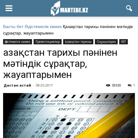
Басты бет
Әдістемелік көмек
Қазақстан тарихы пәнінен мәтіндік
сұрақтар, жауаптарымен
Әдістемелік көмек
Презентациялар
Қазақстан тарихы
Оқушыларға
ҰБТ
Қазақстан тарихы пәнінен
мәтіндік сұрақтар,
жауаптарымен
Дастан Қастай
-
08.05.2017
59330
1