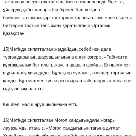
тас қашау өнерінің жетілгендігімен ерекшеленеді. Әдетте,
ұйлердің қабырғалары бір-бірімен балшықпен
байланыстырылып, ірі тастардан қаланған. Ішкі және сыртқы
беттеріне тастың тегіс жағы қаратылған.» Орталық
Қазақстан.
15)Мәтінде сипатталған жағдайдың себебінен дала
тұрғындарының шаруашылығына енген өзгеріс. «Табиғатта
құрғақшылық бет алып, жауын-шашын азайды. Егіншілікпен
шұғылдану қиындады. Бұлақтар суалып , өзендер тартылып
қалды. Бұл малмен күн көріп отырған тайпалардың жаңа өріс
іздеуіне ықпал етті.
Көшпелі мал шаруашылығына өтті.
16)Мәтінде сипатталған Моғол хандығындағы жоғары
лауазымды атаңыз. «Моғол хандығының тағына дұғлат
Хұдайдат… өзінің айтқанын істейтін хан тұқымынан алты рет