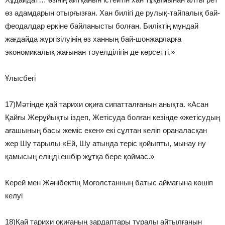
өз адамдарын отырғызған. Хан билігі де рулық-тайпалық бай-
феодалдар еркіне байланысты болған. Биліктің мұндай
жағдайда жүргізілуінің өз ханның бай-шонжарларға
экономикалық жағынан тәуелділігін де көрсетті.»
Ұлысбегі
17)Мәтінде қай тарихи оқиға сипатталғанын анықта. «Асан
Қайғы Жерұйықты іздеп, Жетісуда болған кезінде «жетісудың
ағашының басы жеміс екен» екі сұлтан келіп ораналасқан
жер Шу тарылы «Ей, Шу атында теріс қойыпты, мынау ну
қамысың еліңді ешбір жұтқа бере қоймас.»
Керей мен Жәнібектің Моғолстанның батыс аймағына көшіп
келуі
18)Қай тарихи оқиғаның зардаптары туралы айтылғанын