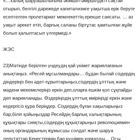
«…халық шаруашылығына әкімшіл-әміршілдікті сақтай
отырып, белгілі дәрежеде капитализмге уақытша ерік беруге
есептелген пролетариат мемлекеттің ерекше саясаты. … аз
уақыт әрекет етіп, барлық саланы біртұтас қамтылған жұйе
болып қалыптасып үлгермеді.»
ЖЭС
23)Мәтінде берілген үндеудің қай үкімет жариялағанын
анықтаңыз. «Ресей мұсылмандары… бұдан былай сіздердің
діндеріңіз бен әдет-ғұрыптарыңыз,сіздердің ұлттық және
мәдени мекемелеріңіз еркін деп,оларға ешкім қол сұқпайды
деп жарияланады. Өздеріңіздің ұлттық өміріңізді еркін және
кедергісіз құра беріңдер. Сіздердің бұған хақыларыңыз
бар,біліп қойыңыздар Ресейдің барлық халықтарының
құқықтары сияқты,сіздердің құқықтарыңыз революциямен
оның органдарының жұмысшы солдат және шаруа
депутаттар Кеңестерінің бар күшімен қорғалды… Осы