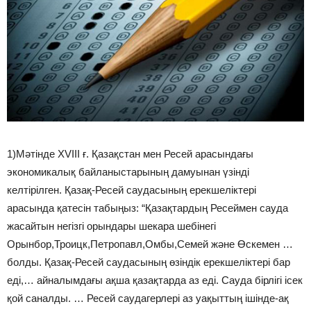
1)Мәтінде XVIII ғ. Қазақстан мен Ресей арасындағы
экономикалық байланыстарының дамуынан үзінді
келтірілген. Қазақ-Ресей саудасының ерекшеліктері
арасында қатесін табыңыз: “Қазақтардың Ресеймен сауда
жасайтын негізгі орындары шекара шебінегі
Орынбор,Троицк,Петропавл,Омбы,Семей және Өскемен …
болды. Қазақ-Ресей саудасының өзіндік ерекшеліктері бар
еді,… айналымдағы ақша қазақтарда аз еді. Сауда бірлігі ісек
қой саналды. … Ресей саудагерлері аз уақыттың ішінде-ақ