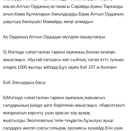
жасап,Алтын Орданың астанасы Сарайды,Қажы-Тарханды
алып,Кама бұлғаларын бағындырды.Бірақ Алтын Орданың
уақытша билеушісі Мамайды жеңе алмады»
Ақ Орданың Алтын Ордадан мүлдем оқшаулануы.
5) Мәтінде сипатталған тарихи оқиғаның болған кезеңін
анықтаңыз. «Қытай патшасы көп сыйлық талап етті, гуньмо
оларға 1000 жылқы жіберді.Бұл оқиға бзб 107 ж.болған»
Бзб 2ғасырдың басы
6)Мәтінде сипатталған тарихи оқиғаның жағымсыз
салдарының ішінде қате берілгенін анықтаңыз. «Көрсеткішті
жоғарлатып көрсету үшін орасан зор аумақ
жыртылды.Экологиялық тепе-теңдіктің бұзылуы ауыр
салдарға әкеліп соқты:топырақ эрозиясы күшейді.Егін үшін