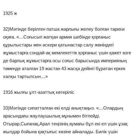
1925 ж
32)Мәтінде берілген патша жарлығы желеу болған тарихи
оқиға. «…Соғысып жатқан армия шебінде қорғаныс
құрылыстары мен әскери қатынастар салу жөніндегі
жұмыстарға сондай-ақ мемлекеттік қорғаныс үшін қажет өзге
де барлық жұмыстарға осы соғыс барысында империяның
төменде аталған 19 жастан 43 жасқа дейінгі бұратан еркек
халқы тартылсын…»
1916 жылғы ұлт-азаттық көтеріліс
33)Мәтінде сипатталған екі елді анықтаңыз. «…Олардың
арасындағы жаулаушылық мұнымен бітпейді.
Отырар,Сығанақ,Арал теңізінің аумағы бұл екі ел үшін ұзақ
жылдар бойына қақтығыс көзіне айналады. Билік үшін