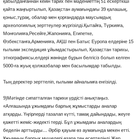
қабылданғаннан кейін тарих пен мәдениеттің 51 ескерткіші
қайта жаңғыртылып, Қазақстан аумағындағы 39 қалашық,
қоныс,тұрақ, обалар мен қорғандарда маусымдық
археологиялық зерттеулер жүргізілді.Қытайға, Түркияға,
Монғолияға,Ресейге,Жапонияға, Египетке,
Өзбекстанға,Арменияға, АҚШ пен Батыс Еуропа елдеріне 15
ғылыми экспедиция ұйымдастырылып, Қазақстан тарихы,
этнографиясы,елдері жөнінде бұрын белгісіз болып келген
5000-ға жуық қолжазбалар мен басылымдар табылды.
Тың деректер зерттеліп, ғылыми айналымға енгізілді.
9)Мәтінде сипатталған тарихи үрдісті анықтаңыз.
«Алғашында ұжымдағы барлық жұмыстарды аналар
атқарды. Үңгірлерді тазалап күтті, тамақ дайындады, жеуге
қажетті жеміс-жидекті терді. Бұл ұжымдағы аналардың
беделін арттырды… Әрбір қауым өз аумағында мекен етті.
Ұжымның барлық мүшелері өзара тең есептелінді.Жер,