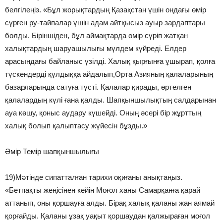
белгілеңіз. «Бұл жорықтардың Қазақстан үшін ондағы өмір
сүрген ру-тайпалар үшін адам айтқысыз ауыр зардаптары
болды. Біріншіден, бұл аймақтарда өмір сүріп жатқан
халықтардың шаруашылығы мүлдем күйреді. Елдер
арасындағы байланыс үзілді. Халық қырғынға ұшырап, қолға
түскендерді құлдыққа айдалып,Орта Азияның қалаларының
базарларында сатуға түсті. Қалалар қирады, өртелген
қалалардың күлі ғана қалды. Шапқыншылықтың салдарынан
ауа көшу, қоныс аудару күшейді. Оның әсері бір жұрттың
халық болып қалыптасу жүйесін бұзды.»
Әмір Темір шапқыншылығы
19)Мәтінде сипатталған тарихи оқиғаны анықтаңыз.
«Бетпақты жеңісінен кейін Моғол ханы Самарқанға қарай
аттанып, оны қоршауға алды. Бірақ халық қаланы жан аямай
қорғайды. Қаланы ұзақ уақыт қоршаудан қалжыраған моғол