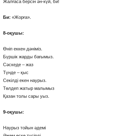
Жалғаса берсін ән-күй, би!
Би:
«Жорға».
8-оқушы:
Өніп еккен дәніміз.
Бүршік жарды бағымыз.
Сәскеде – жаз
Түнде – қыс
Секілді екен наурыз.
Төлдеп жатыр малымыз
Қазан толы сары уыз.
9-оқушы:
Наурыз тойын әдемі
Әжем еске түсірді