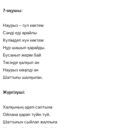
7-оқушы:
Наурыз – гүл көктем
Сәнді еді арайлы
Күлімдеп күн көктем
Нұр шашып қарайды.
Бусанып жерім бай
Төсінде қалқып ән
Наурыз көңілді ән
Шаттығы шалқыған.
Жүргізуші:
Халқының әдеп-салтына
Ойлана қарап түйін түй.
Шаттығын сыйлап жалпыға