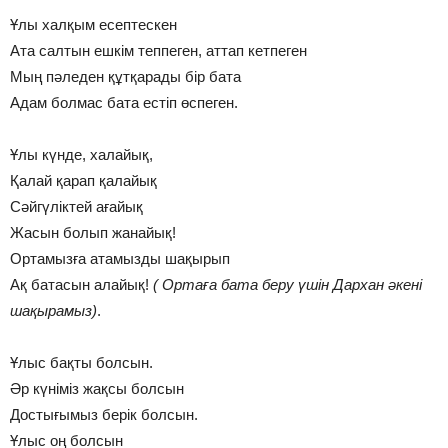
Ұлы халқым есептескен
Ата салтын ешкім теппеген, аттап кетпеген
Мың пәледен құтқарады бір бата
Адам болмас бата естіп өспеген.
Ұлы күнде, халайық,
Қалай қарап қалайық
Сәйгүліктей ағайық
Жасын болып жанайық!
Ортамызға атамызды шақырып
Ақ батасын алайық!
( Ортаға бата беру үшін Дархан әкені
шақырамыз)
.
Ұлыс бақты болсын.
Әр күніміз жақсы болсын
Достығымыз берік болсын.
Ұлыс оң болсын