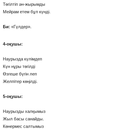
Төгілтіп ән-жырымды
Мейрам етем бұл күнді.
Би:
«Гүлдер».
4-оқушы:
Наурызда күлімдеп
Күн нұры төгілді
Өзгеше бүгін леп
Желпітер көңілді.
5-оқушы:
Наурызды халқымыз
Жыл басы санайды.
Көнермес салтымыз