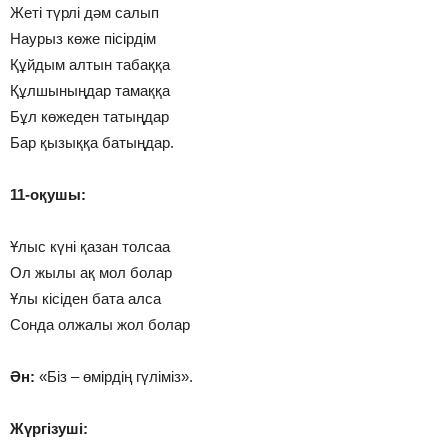
Жеті түрлі дәм салып
Наурыз көже пісірдім
Құйдым алтын табаққа
Құлшыныңдар тамаққа
Бұл көжеден татыңдар
Бар қызыққа батыңдар.
11-оқушы:
Ұлыс күні қазан толсаа
Ол жылы ақ мол болар
Ұлы кісіден бата алса
Сонда олжалы жол болар
Ән:
«Біз – өмірдің гүліміз».
Жүргізуші: