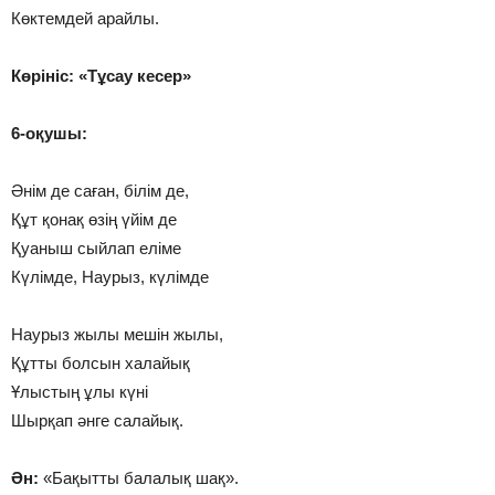
Көктемдей арайлы.
Көрініс: «Тұсау кесер»
6-оқушы:
Әнім де саған, білім де,
Құт қонақ өзің үйім де
Қуаныш сыйлап еліме
Күлімде, Наурыз, күлімде
Наурыз жылы мешін жылы,
Құтты болсын халайық
Ұлыстың ұлы күні
Шырқап әнге салайық.
Ән:
«Бақытты балалық шақ».