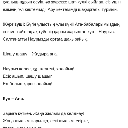
қуаныш-нұрын сеуіп, әр жүрекке шат-күлкі сыйлап, сіз үшін
өзімнің гүл көктемімді, Ару көктемімді шақырғалы тұрмын.
Жүргізуші:
Бүгін ұлыстың ұлы күні! Ата-бабаларымыздың
сөзімен айтсақ ақ түйенің қарны жарылған күн – Наурыз.
Салтанатты Наурызды ортаға шақырайық.
Шашу шашу – Жадыра ана.
Наурыз келсе, құт келгені, халайық!
Есік ашып, шашу шашып
Ел болып қарсы алайық!
Күн – Ана:
Зарыға күткен. Жаңа жылым да келді-ау!
Жаңа жылым жарылқа, ескі жылым, есірке,