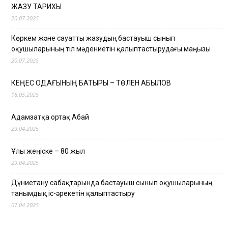
ЖАЗУ ТАРИХЫ
20.07.2025
Көркем және сауатты жазудың бастауыш сынып
оқушыларының тіл мәдениетін қалыптастырудағы маңызы
20.07.2025
КЕҢЕС ОДАҒЫНЫҢ БАТЫРЫ – ТӨЛЕН ҚАБЫЛОВ
18.05.2025
Адамзатқа ортақ Абай
29.04.2025
Ұлы жеңіске – 80 жыл
29.04.2025
Дүниетану сабақтарында бастауыш сынып оқушыларының
танымдық іс-әрекетін қалыптастыру
07.04.2025