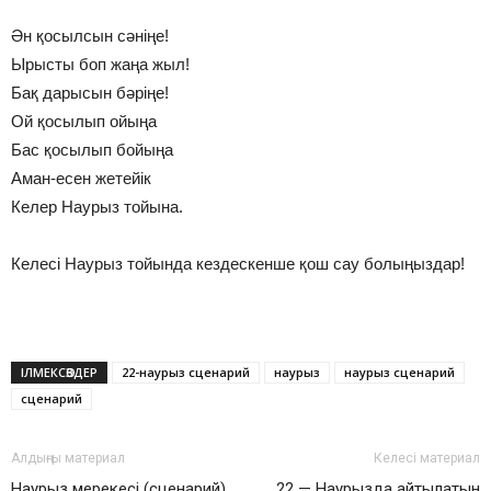
Ән қосылсын сәніңе!
Ырысты боп жаңа жыл!
Бақ дарысын бәріңе!
Ой қосылып ойыңа
Бас қосылып бойыңа
Аман-есен жетейік
Келер Наурыз тойына.
Келесі Наурыз тойында кездескенше қош сау болыңыздар!
ІЛМЕКСӨЗДЕР
22-наурыз сценарий
наурыз
наурыз сценарий
сценарий
Алдыңғы материал
Келесі материал
Наурыз мерекесі (сценарий)
22 — Наурызда айтылатын