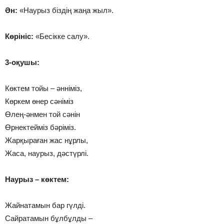
Ән:
«Наурыз біздің жаңа жыл».
Көрініс:
«Бесікке салу».
3-оқушы:
Көктем тойы – әнніміз,
Көркем өнер сәніміз
Өлең-әнмен той сәнін
Өрнектейміз бәріміз.
Жарқыраған жас нұрлы,
Жаса, наурыз, дәстүрлі.
Наурыз – көктем:
Жайнатамын бар гүлді.
Сайратамын бұлбұлды –