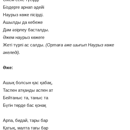
Біздерге арнап әдейі
Наурыз көже пісірді.
Ашылды да кебеже
Дәм әзірлеу басталды.
Әжем наурыз көжеге
Жеті түрлі ас салды.
(Ортаға әже шығып Наурыз көже
әкеледі).
Әже:
Ашық болсын қас қабақ,
Таспен атқанды аспен ат
Бейтаныс та, таныс та
Бүгін төрде бас қонақ
Арпа, бидай, тары бар
Қатық, малта тағы бар