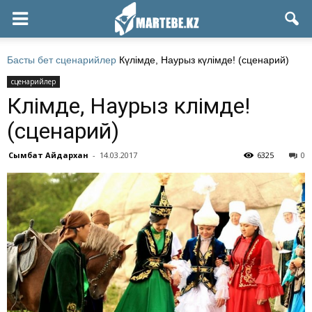
Басты бет
сценарийлер
Күлімде, Наурыз күлімде! (сценарий)
сценарийлер
Күлімде, Наурыз күлімде!
(сценарий)
Сымбат Айдархан
-
14.03.2017
6325
0