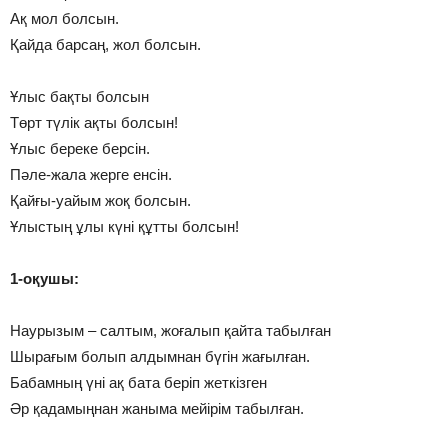
Ақ мол болсын.
Қайда барсаң, жол болсын.
Ұлыс бақты болсын
Төрт түлік ақты болсын!
Ұлыс береке берсін.
Пәле-жала жерге енсін.
Қайғы-уайым жоқ болсын.
Ұлыстың ұлы күні құтты болсын!
1-оқушы:
Наурызым – салтым, жоғалып қайта табылған
Шырағым болып алдымнан бүгін жағылған.
Бабамның үні ақ бата беріп жеткізген
Әр қадамыңнан жаныма мейірім табылған.