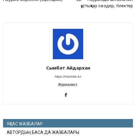
құттықтау сөздер, тілектер
Сымбат Айдархан
https://martebe.kz
Журналист.
ҰҚСАС ЖАЗБАЛАР
АВТОРДЫҢ БАСҚА ДА ЖАЗБАЛАРЫ