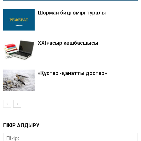
Шорман бидің өмірі туралы
ХХІ ғасыр көшбасшысы
«Құстар -қанатты достар»
ПІКІР ҚАЛДЫРУ