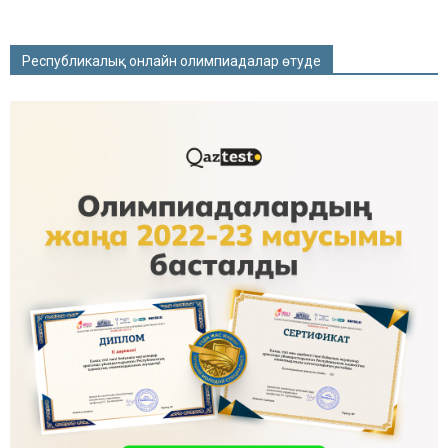
Республикалық онлайн олимпиадалар өтуде