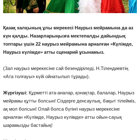
Қазақ халқының ұлы мерекесі Наурыз мейрамына да аз
күн қалды. Назарларыңызға мектепалды дайындық
топтары үшін 22 наурыз мейрамына арналған «Күлімде,
Наурыз күлімде» атты сценарий ұсынамыз.
(Зал наурыз мерекесіне сай безендіріледі, Н.Тілендиевтің
«Ата толғауы» күйі ойнатылып тұрады).
Жүргізуші:
Құрметті ата-аналар, қонақтар, балалар, Наурыз
мейрамы құтты болсын! Сіздерге денсаулық, бақыт тілейміз,
ақ мол болсын! Олай болса бүгінгі наурыз мерекесіне
арналған «Күлімде, Наурыз күлімде» атты ойын-сауық
шарамызды бастайық!