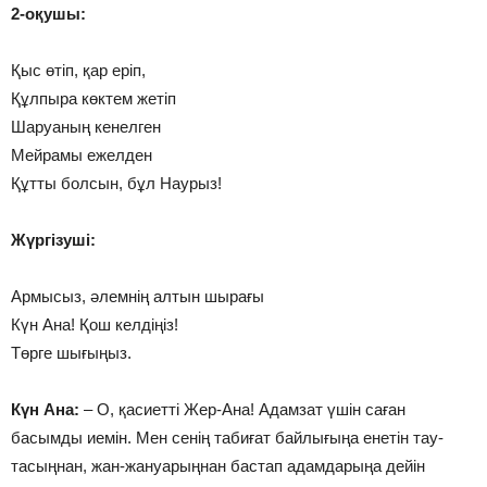
2-оқушы:
Қыс өтіп, қар еріп,
Құлпыра көктем жетіп
Шаруаның кенелген
Мейрамы ежелден
Құтты болсын, бұл Наурыз!
Жүргізуші:
Армысыз, әлемнің алтын шырағы
Күн Ана! Қош келдіңіз!
Төрге шығыңыз.
Күн Ана:
– О, қасиетті Жер-Ана! Адамзат үшін саған
басымды иемін. Мен сенің табиғат байлығыңа енетін тау-
тасыңнан, жан-жануарыңнан бастап адамдарыңа дейін