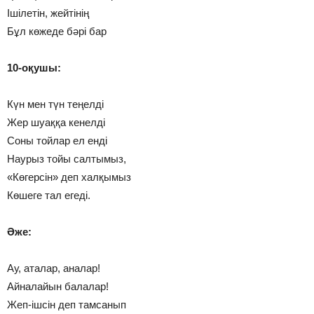
Ішілетін, жейтінің
Бұл көжеде бәрі бар
10-оқушы:
Күн мен түн теңелді
Жер шуаққа кенелді
Соны тойлар ел енді
Наурыз тойы салтымыз,
«Көгерсін» деп халқымыз
Көшеге тал егеді.
Әже:
Ау, аталар, аналар!
Айналайын балалар!
Жеп-ішсін деп тамсанып