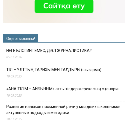
Оқи отырыңыз!
НЕГЕ БЛОГИНГ ЕМЕС, ДӘЛ ЖУРНАЛИСТИКА?
05.07.2026
ТІЛ – ҰЛТТЫҢ ТАРИХЫ МЕН ТАҒДЫРЫ (шығарма)
10.09.2025
«АНА ТІЛІМ – АЙБЫНЫМ» атты тілдер мерекесінің сценариі
10.09.2025
Развитие навыков письменной речи у младших школьников:
актуальные подходы и методики
20.07.2025