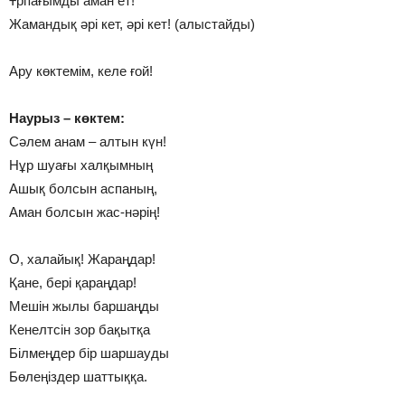
Ұрпағымды аман ет!
Жамандық әрі кет, әрі кет! (алыстайды)
Ару көктемім, келе ғой!
Наурыз – көктем:
Сәлем анам – алтын күн!
Нұр шуағы халқымның
Ашық болсын аспаның,
Аман болсын жас-нәрің!
О, халайық! Жараңдар!
Қане, бері қараңдар!
Мешін жылы баршаңды
Кенелтсін зор бақытқа
Білмеңдер бір шаршауды
Бөлеңіздер шаттыққа.