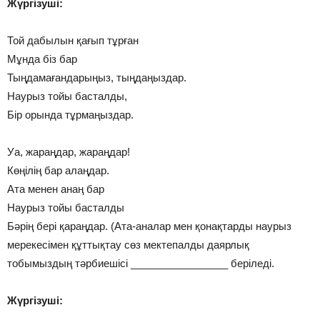
Жүргізуші:
Той дабылын қағып тұрған
Мұнда біз бар
Тыңдамағандарыңыз, тыңдаңыздар.
Наурыз тойы басталды,
Бір орында тұрмаңыздар.
Уа, жараңдар, жараңдар!
Көңілің бар алаңдар.
Ата менен анаң бар
Наурыз тойы басталды
Бәрің бері қараңдар. (Ата-аналар мен қонақтарды наурыз
мерекесімен құттықтау сөз мектепалды даярлық
тобымыздың тәрбиешісі _________________ беріледі.
Жүргізуші: