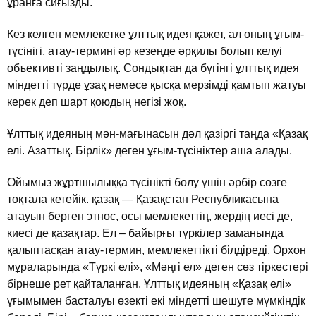
ұранға сиғызды.
Кез келген мемлекетке ұлттық идея қажет, ал оның ұғым-
түсiнiгi, атау-терминi әр кезеңде әрқилы болып келуi
объективтi заңдылық. Сондықтан да бүгiнгi ұлттық идея
мiндеттi түрде ұзақ немесе қысқа мерзiмдi қамтып жатуы
керек деп шарт қоюдың негiзi жоқ.
Ұлттық идеяның мән-мағынасын дәл қазiргi таңда «Қазақ
елi. Азаттық. Бiрлiк» деген ұғым-түсiнiктер аша алады.
Ойымыз жұртшылыққа түсiнiктi болу үшiн әрбiр сөзге
тоқтала кетейiк. қазақ — Қазақстан Республикасына
атауын берген этнос, осы мемлекеттiң, жердiң иесi де,
киесi де қазақтар. Ел – байырғы түркiлер заманында
қалыптасқан атау-термин, мемлекеттiктi бiлдiредi. Орхон
мұраларында «Түркi елi», «Мәңгi ел» деген сөз тiркестерi
бiрнеше рет қайталанған. Ұлттық идеяның «Қазақ елi»
ұғымымен басталуы өзектi екi мiндеттi шешуге мүмкiндiк