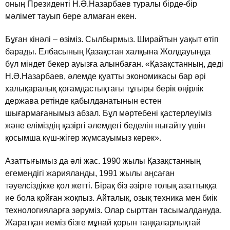
оның Президентi Н.Ә.Назарбаев туралы бiрде-бiр
мәлiмет тауып бере алмаған екен.
Бұған кiнәлi – өзiмiз. Сылбырмыз. Ширайтын уақыт өтiп
барады. Елбасының Қазақстан халқына Жолдауында
бұл мiндет бекер ауызға алынбаған. «Қазақстанның, дедi
Н.Ә.Назарбаев, әлемде қуатты экономикасы бар әрi
халықаралық қоғамдастықтағы тұғыры берiк өңiрлiк
держава ретiнде қабылданатынын естен
шығармағанымыз абзал. Бұл мәртебенi қастерлеуiмiз
және елiмiздiң қазiргi әлемдегi беделiн нығайту үшiн
қосымша күш-жiгер жұмсауымыз керек».
Азаттығымыз да әлi жас. 1990 жылы Қазақстанның
егемендiгi жарияланды, 1991 жылы аңсаған
тәуелсiздiкке қол жеттi. Бiрақ бiз әзiрге толық азаттыққа
ие бола қойған жоқпыз. Айталық, озық техника мен биiк
технологияларға зәрумiз. Олар сырттан тасымалдануда.
Жаратқан иемiз бiзге мұнай қорын таңқаларлықтай