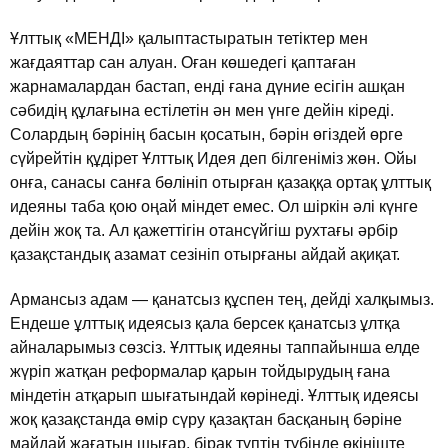
Ұлттық «МЕНДI» қалыптастыратын тетiктер мен
жағдаяттар сан алуан. Оған көшедегi қаптаған
жарнамалардан бастап, ендi ғана дүние есiгiн ашқан
сәбидiң құлағына естiлетiн ән мен үнге дейiн кiредi.
Солардың бәрiнiң басын қосатын, бәрiн өгiздей өрге
сүйрейтiн құдiрет Ұлттық Идея деп бiлгенiмiз жөн. Ойы
онға, санасы санға бөлiнiп отырған қазаққа ортақ ұлттық
идеяны таба қою оңай мiндет емес. Ол шiркiн әлi күнге
дейiн жоқ та. Ал қажеттiгiн отансүйгiш рухтағы әрбiр
қазақстандық азамат сезiнiп отырғаны айдай ақиқат.
Армансыз адам — қанатсыз құспен тең, дейдi халқымыз.
Ендеше ұлттық идеясыз қала берсек қанатсыз ұлтқа
айналарымыз сөзсiз. Ұлттық идеяны таппайынша елде
жүрiп жатқан реформалар қарын тойдырудың ғана
мiндетiн атқарып шығатындай көрiнедi. Ұлттық идеясы
жоқ қазақстанда өмiр сүру қазақтан басқаның бәрiне
майдай жағатын шығар, бiрақ түптiң түбiнде өкiнiште