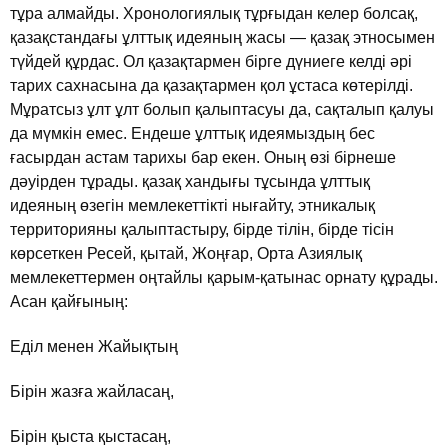
тұра алмайды. Хронологиялық тұрғыдан келер болсақ,
қазақстандағы ұлттық идеяның жасы — қазақ этносымен
түйдей құрдас. Ол қазақтармен бiрге дүниеге келдi әрi
тарих сахнасына да қазақтармен қол ұстаса көтерiлдi.
Мұратсыз ұлт ұлт болып қалыптасуы да, сақталып қалуы
да мүмкiн емес. Ендеше ұлттық идеямыздың бес
ғасырдан астам тарихы бар екен. Оның өзi бiрнеше
дәуiрден тұрады. қазақ хандығы тұсында ұлттық
идеяның өзегiн мемлекеттiктi нығайту, этникалық
территорияны қалыптастыру, бiрде тiлiн, бiрде тiсiн
көрсеткен Ресей, қытай, Жоңғар, Орта Азиялық
мемлекеттермен оңтайлы қарым-қатынас орнату құрады.
Асан қайғының:
Едiл менен Жайықтың
Бiрiн жазға жайласаң,
Бiрiн қыста қыстасаң,