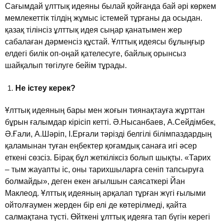
Сағымдай ұлттық идеяны былай қойғанда бай әрi көркем
мемлекеттiк тiлдiң жұмыс iстемей тұрғаны да осыдан.
қазақ тiлiнсiз ұлттық идея сыңар қанатымен жер
сабалаған дәрменсiз құстай. Ұлттық идеясы бұлыңғыр
елдегi билiк оп-оңай қателесуге, байлық орынсыз
шайқалып төгiлуге бейiм тұрады.
Не iстеу керек?
Ұлттық идеяның бары мен жоғын тиянақтауға жұрттан
бұрын ғалымдар кiрiсiп кеттi. Ә.Нысанбаев, А.Сейдiмбек,
Ә.Ғали, А.Шәрiп, I.Ерғали тәрiздi белгiлi бiлiмпаздардың
қаламынан туған еңбектер қоғамдық санаға игi әсер
еткенi сөзсiз. Бiрақ бұл жеткiлiксiз болып шықты. «Тарих
– тым жауапты iс, оны тарихшыларға сенiп тапсыруға
болмайды», деген екен ағылшын саясаткерi Йан
Маклеод. Ұлттық идеяның арқалап тұрған жүгi ғылыми
ойтолғаумен жерден бiр елi де көтерiлмедi, қайта
салмақтана түстi. Өйткенi ұлттық идеяға тап бүгiн керегi