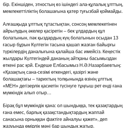
бiр. Екiншiден, этностың өз iшiндегi ала-құлалық ұлттың,
мемлекеттiлiктiң болашағына қатер туғызбай қоймайды.
Алғашқыда ұлттық тұтастықтан, сонсоң мемлекетiнен
айрылудың әкелер қасiретiн – бек ұлдардың құл
болатынын, пәк қыздардың күң болатынын осыдан 13
ғасыр бұрын Күлтегiн тасына қашап жазған байырғы
түркiлердiң даналығына қалайша бас имейсiз. Кеңестiк
жылдары Күлтегiндей дананың айтқаны басымыздан
өткенi рас қой. Ендеше Елбасымыз Н.Ә.Назарбаевтың:
«Қазақтың сана-сезiмi өткендегi, қазiргi және
болашақтағы – тарихтың толқынында өзiнiң ұлттық
«МЕН» дегiзерлiк қасиетiн түсiнуге тұңғыш рет ендi ғана
мүмкiндiк алып отыр…
Бiрақ бұл мүмкiндiк қана: ол шындыққа, тек қазақтардың
ғана емес, барлық қазақстандықтардың жаппай
санасына орныққан фактiге айналуы қажет», деп
жазуында өмiрлiк мәнi бар шындық жатыр.