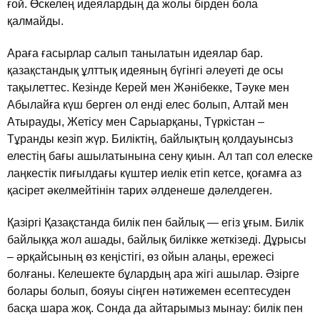
ғой. Өскелең идеялардың да жолы бiрден бола
қалмайды.
Араға ғасырлар салып танылатын идеялар бар.
қазақстандық ұлттық идеяның бүгiнгi әлеуетi де осы
тақылеттес. Кезiнде Керей мен Жәнiбекке, Тәуке мен
Абылайға күш берген ол ендi елес болып, Алтай мен
Атырауды, Жетiсу мен Сарыарқаны, Түркiстан –
Тұранды кезiп жүр. Билiктiң, байлықтың қолдауынсыз
елестiң бағы ашылатынына сену қиын. Ал тап сол елеске
лаңкестiк пиғылдағы күштер иелiк етiп кетсе, қоғамға аз
қасiрет әкелмейтiнiн тарих әлденеше дәлелдеген.
Қазiргi Қазақстанда билiк пен байлық — егiз ұғым. Билiк
байлыққа жол ашады, байлық билiкке жеткiзедi. Дұрысы
– әрқайсының өз кеңiстiгi, өз ойын алаңы, ережесi
болғаны. Келешекте бұлардың ара жiгi ашылар. Әзiрге
болары болып, бояуы сiңген нәтижемен есептесуден
басқа шара жоқ. Сонда да айтарымыз мынау: билiк пен