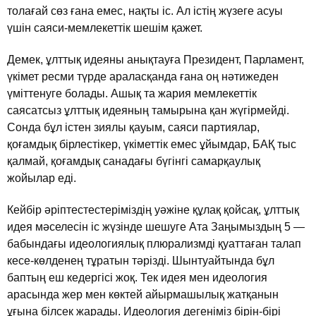
толағай сөз ғана емес, нақты iс. Ал iстiң жүзеге асуы
үшiн саяси-мемлекеттiк шешiм қажет.
Демек, ұлттық идеяны анықтауға Президент, Парламент,
үкiмет ресми түрде араласқанда ғана оң нәтижеден
үмiттенуге болады. Ашық та жария мемлекеттiк
саясатсыз ұлттық идеяның тамырына қан жүгiрмейдi.
Сонда бұл iстен зиялы қауым, саяси партиялар,
қоғамдық бiрлестiкер, үкiметтiк емес ұйымдар, БАҚ тыс
қалмай, қоғамдық санадағы бүгiнгi самарқаулық
жойылар едi.
Кейбiр әрiптестестерiмiздiң уәжiне құлақ қойсақ, ұлттық
идея мәселесiн iс жүзiнде шешуге Ата Заңымыздың 5 —
бабындағы идеологиялық плюрализмдi қуаттаған талап
кесе-көлденең тұратын тәрiздi. Шынтуайтында бұл
баптың еш кедергiсi жоқ. Тек идея мен идеология
арасында жер мен көктей айырмашылық жатқанын
ұғына бiлсек жарады. Идеология дегенiмiз бiрiн-бiрi