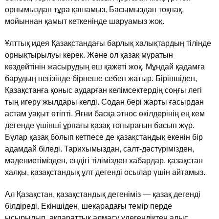
орнымыздан тұра қашамыз. Басымыздан тоқпақ,
мойыннан қамыт кеткенiнде шаруамыз жоқ.
Ұлттық идея Қазақстандағы барлық халықтардың тiлiнде
орнықтырылуы керек. Және ол қазақ мұратын
көздейтiнiн жасырудың еш қажетi жоқ. Мұндай қадамға
барудың негiзiнде бiрнеше себеп жатыр. Бiрiншiден,
Қазақстанға қоныс аударған келiмсектердiң соңғы легi
тың игеру жылдары келдi. Содан берi жарты ғасырдан
астам уақыт өтiптi. Яғни басқа этнос өкiлдерiнiң ең кем
дегенде үшiншi ұрпағы қазақ топырағын басып жүр.
Бұлар қазақ болып кетпесе де қазақстандық екенiн бiр
адамдай бiледi. Тарихымыздан, салт-дәстүрiмiзден,
мәдениетiмiзден, ендiгi тiлiмiзден хабардар. қазақстан
халқы, қазақстандық ұлт дегендi осылар үшiн айтамыз.
Ал Қазақстан, қазақстандық дегенiмiз — қазақ дегендi
бiлдiредi. Екiншiден, шекарадағы темiр перде
ысырылып, ақпараттық алмасу үдегендiктен алыс