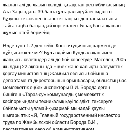
жазған әлi де жазып келедi. қазақстан республикасының
Ата Заңындағы 39-бапта ұлтаралық үйлесiмдiлiктi
бұзушы кез-келген iс-әрекет заңсыз деп танылатыны
тайға таңба басқандай көрсетiлген. Бiрақ бап әрқашан
жұмыс iстей бермейдi.
Әлде түнгi 1-2-ден кейiн Конституцияның пәрменi де
«ұйқыға» кете ме? Бұл аздайын Күндi алақанымен
жапқысы келетiндер әлi де бой көрсетуде. Мәселен, 2005
жылдың 22 ақпанында Еңбек және халықты әлеуметтiк
қорғау министрлiгiнiң Жамбыл облысы бойынша
департаментi директорының орынбасары, облыстың бас
мемлекеттiк еңбек инспекторы В.И. Борода деген
бишiгеш «Тараз-су» коммуналдық мемлекеттiк
кәсiпорнындағы техникалық қауiпсiздiктi тексеруге
байланысты ұялмай-қызармай мынадай қаулы
шығарыпты: «Я, Главный государственный инспектор
труда по Жамбылской области Борода В.И.,
рассматривая дело об административном