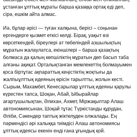
ұстанған ұлттық мұраты барша қазаққа ортақ едi деп,
сiрә, ешкiм айта алмас.
Иә, бұлар әрiсi — туған халқына, берiсi – соңынан
ергендерге қызмет еткiсi келдi. Бiрақ, уақыт өзi
көрсеткендей, бiреулерi ат төбелiндей азшылықтың
мұратын жалаулатса, екiншiлерi – барша қазақтың
болмаса да қалың көпшiлiктiң мұратын дөп басып таба
алғаны ақиқат. Орталықтанған мемлекеттiң болмауымен
қоса бiртұтас ақпараттық кеңiстiктiң жоқтығы да
жалпыұлттық идеяның өрiсiн тарылтты, жолын кестi.
Сырым, Махамбет, Кенесарылар ұлттық идеяны қарулы
күрестен тапса, Шоқан, Абай, Ыбырайлар
ағартушылықтан, Әлихан, Ахмет, Мiржақыптар Алаш
автономиясынан, Шоқай тұтас Түркiстанды құрудан,
Әлiби, Сәкендер таптық жiктелуден олжалады. Ең
пәрмендiсi әрi халыққа тиiмдiсi Алаш автономиясы
ұлттық идеясы екенiн ендi ғана ұғындық қой.