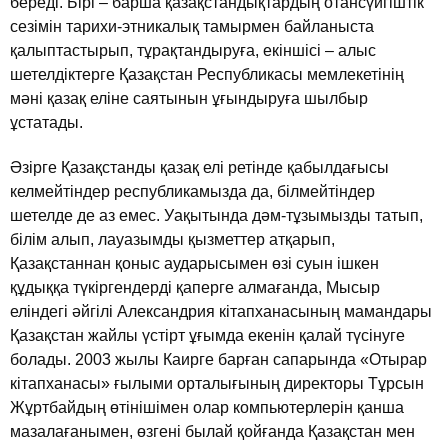
бередi. Бiрi – барша қазақстандықтардың отансүйгiштiк
сезiмiн тарихи-этникалық тамырмен байланыста
қалыптастырып, тұрақтандыруға, екiншiсi – алыс
шетелдiктерге Қазақстан Республикасы мемлекетiнiң
мәнi қазақ елiне саятынын ұғындыруға шылбыр
ұстатады.
Әзiрге Қазақстанды қазақ елi ретiнде қабылдағысы
келмейтiндер республикамызда да, бiлмейтiндер
шетелде де аз емес. Уақытында дәм-тұзымызды татып,
бiлiм алып, лауазымды қызметтер атқарып,
Қазақстаннан қоныс аударысымен өзi суын iшкен
құдыққа түкiргендердi қаперге алмағанда, Мысыр
елiндегi әйгiлi Александрия кiтапханасының мамандары
Қазақстан жайлы үстiрт ұғымда екенiн қалай түсiнуге
болады. 2003 жылы Каирге барған сапарында «Отырар
кiтапханасы» ғылыми орталығының директоры Тұрсын
Жұртбайдың өтiнiшiмен олар компьютерлерiн қанша
мазалағанымен, өзгенi былай қойғанда Қазақстан мен