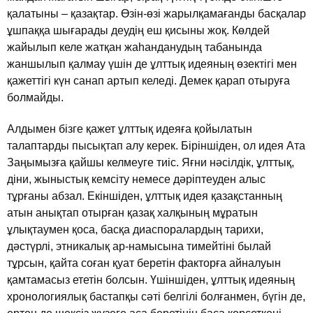
қалатыны – қазақтар. Өзiн-өзi жарылқамағанды басқалар
ұшпаққа шығарады деудiң еш қисыны жоқ. Көлдей
жайылып келе жатқан жаhанданудың табанында
жаншылып қалмау үшiн де ұлттық идеяның өзектiгi мен
қажеттiгi күн санап артып келедi. Демек қарап отыруға
болмайды.
Алдымен бiзге қажет ұлттық идеяға қойылатын
талаптарды пысықтап алу керек. Бiрiншiден, ол идея Ата
Заңымызға қайшы келмеуге тиiс. Яғни нәсiлдiк, ұлттық,
дiни, жыныстық кемсiту немесе дәрiптеуден алыс
тұрғаны абзал. Екiншiден, ұлттық идея қазақстанның
атын анықтап отырған қазақ халқының мұратын
ұлықтаумен қоса, басқа диаспоралардың тарихи,
дәстүрлi, этникалық ар-намысына тимейтiнi былай
тұрсын, қайта соған қуат беретiн факторға айналуын
қамтамасыз ететiн болсын. Үшiншiден, ұлттық идеяның
хронологиялық бастапқы сәтi белгiлi болғанмен, бүгiн де,