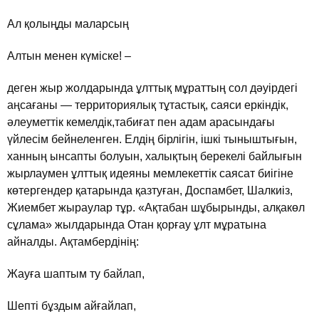
Ал қолыңды маларсың
Алтын менен күмiске! –
деген жыр жолдарында ұлттық мұраттың сол дәуiрдегi
аңсағаны — территориялық тұтастық, саяси еркiндiк,
әлеуметтiк кемелдiк,табиғат пен адам арасындағы
үйлесiм бейнеленген. Елдiң бiрлiгiн, iшкi тыныштығын,
ханның ынсапты болуын, халықтың берекелi байлығын
жырлаумен ұлттық идеяны мемлекеттiк саясат биiгiне
көтергендер қатарында қазтуған, Доспамбет, Шалкиiз,
Жиембет жыраулар тұр. «Ақтабан шұбырынды, алқакөл
сұлама» жылдарында Отан қорғау ұлт мұратына
айналды. Ақтамбердiнiң:
Жауға шаптым ту байлап,
Шептi бұздым айғайлап,