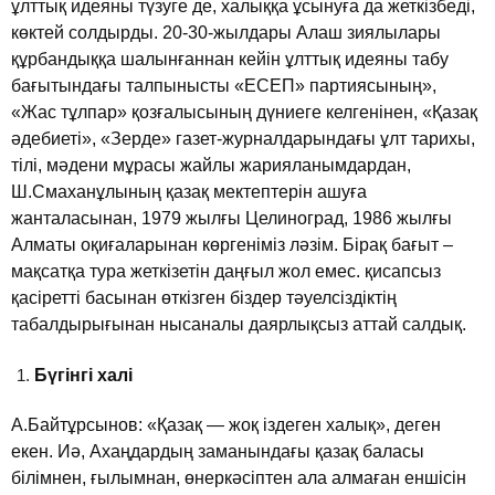
ұлттық идеяны түзуге де, халыққа ұсынуға да жеткiзбедi,
көктей солдырды. 20-30-жылдары Алаш зиялылары
құрбандыққа шалынғаннан кейiн ұлттық идеяны табу
бағытындағы талпынысты «ЕСЕП» партиясының»,
«Жас тұлпар» қозғалысының дүниеге келгенiнен, «Қазақ
әдебиетi», «Зерде» газет-журналдарындағы ұлт тарихы,
тiлi, мәдени мұрасы жайлы жарияланымдардан,
Ш.Смаханұлының қазақ мектептерiн ашуға
жанталасынан, 1979 жылғы Целиноград, 1986 жылғы
Алматы оқиғаларынан көргенiмiз ләзiм. Бiрақ бағыт –
мақсатқа тура жеткiзетiн даңғыл жол емес. қисапсыз
қасiреттi басынан өткiзген бiздер тәуелсiздiктiң
табалдырығынан нысаналы даярлықсыз аттай салдық.
Бүгiнгi халi
А.Байтұрсынов: «Қазақ — жоқ iздеген халық», деген
екен. Иә, Ахаңдардың заманындағы қазақ баласы
бiлiмнен, ғылымнан, өнеркәсiптен ала алмаған еншiсiн