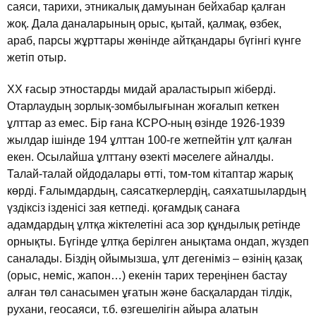
саяси, тарихи, этникалық дамуынан бейхабар қалған
жоқ. Дала даналарының орыс, қытай, қалмақ, өзбек,
араб, парсы жұрттары жөнiнде айтқандары бүгiнгi күнге
жетiп отыр.
ХХ ғасыр этностарды мидай араластырып жiбердi.
Отарлаудың зорлық-зомбылығынан жоғалып кеткен
ұлттар аз емес. Бiр ғана КСРО-ның өзiнде 1926-1939
жылдар iшiнде 194 ұлттан 100-ге жетпейтiн ұлт қалған
екен. Осылайша ұлттану өзектi мәселеге айналды.
Талай-талай ойдодалары өттi, том-том кiтаптар жарық
көрдi. Ғалымдардың, саясаткерлердiң, саяхатшылардың
үздiксiз iзденiсi зая кетпедi. қоғамдық санаға
адамдардың ұлтқа жiктелетiнi аса зор құндылық ретiнде
орнықты. Бүгiнде ұлтқа берiлген анықтама ондап, жүздеп
саналады. Бiздiң ойымызша, ұлт дегенiмiз – өзiнiң қазақ
(орыс, немiс, жапон…) екенiн тарих тереңiнен бастау
алған төл санасымен ұғатын және басқалардан тiлдiк,
рухани, геосаяси, т.б. өзгешелiгiн айыра алатын