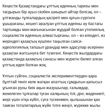
Кеңестiк Қазақстандағы ұлттық идеяның тарихы мен
тағдырын бiр ауыз сөзбен шиырып айтар болсақ, ол –
ұлтжанды тұлғалардың қасiретi мен қуғын-сүргiнге
ұшырағаны, кешегi әралуан ұлттық идеяны әу бастағы
тартымды мән-мағынасынан жұрдай болған утопиялық
социалистiк идеяның алмастырғаны, ол – өз елiндегi, өз
жерiндегi қазақтың күшпен таңылған саяси-
идеологиялық тапшыл ұрандар мен адасулар әсерiнен
қазақтан жатсынуға бет түзегенi. Кеңестiк жылдардағы
қазақстанда қазақтың санасы мен жүрегiн билеп алған
ұлттық идея болған жоқ.
Ұлтын сүйген, социалистiк эксперименттерден қара
бұлттай төнiп келе жатқан апаттың сұмдығын қапысыз
ұғынған рухы биiк ақын-жазушылар, ғалымдар,
жекелеген тұлғалар туған халқының тiлi, дiнi, мәдениетi,
жерi үшiн отқа күйiп, суға түскенмен, қылышынан қан
тамған тоталитарлық жүйе тiлге жеңiл, жүрекке жылы