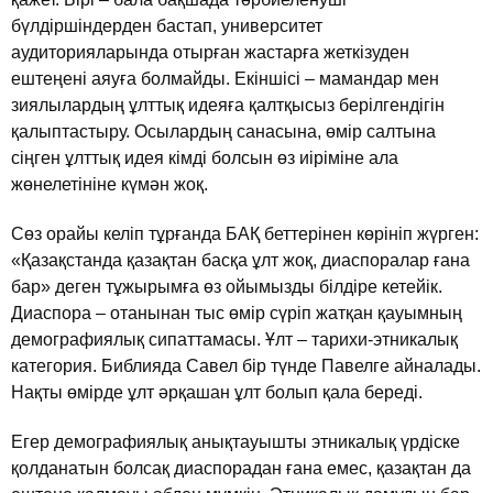
бүлдiршiндерден бастап, университет
аудиторияларында отырған жастарға жеткiзуден
ештеңенi аяуға болмайды. Екiншiсi – мамандар мен
зиялылардың ұлттық идеяға қалтқысыз берiлгендiгiн
қалыптастыру. Осылардың санасына, өмiр салтына
сiңген ұлттық идея кiмдi болсын өз иiрiмiне ала
жөнелетiнiне күмән жоқ.
Сөз орайы келiп тұрғанда БАҚ беттерiнен көрiнiп жүрген:
«Қазақстанда қазақтан басқа ұлт жоқ, диаспоралар ғана
бар» деген тұжырымға өз ойымызды бiлдiре кетейiк.
Диаспора – отанынан тыс өмiр сүрiп жатқан қауымның
демографиялық сипаттамасы. Ұлт – тарихи-этникалық
категория. Библияда Савел бiр түнде Павелге айналады.
Нақты өмiрде ұлт әрқашан ұлт болып қала бередi.
Егер демографиялық анықтауышты этникалық үрдiске
қолданатын болсақ диаспорадан ғана емес, қазақтан да