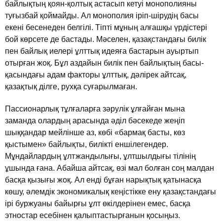
байлықтың қоян-қолтық астасып кетуi монополияны
туғызбай қоймайды. Ал монополия iрiп-шiрудiң басы
екенi бесенеден белгiлi. Тiптi мұның алғашқы үрдiстерi
бой көрсете де бастады. Мәселен, қазақстандағы билiк
пен байлық иелерi ұлттық идеяға бастарын ауыртып
отырған жоқ. Бұл аздайын билiк пен байлықтың басы-
қасындағы адам факторы ұлттық, дәлiрек айтсақ,
қазақтық дiлге, рухқа суғарылмаған.
Пассионарлық тұлғаларға зәрулiк ұлғайған мына
заманда олардың арасында әдiл бәсекеде жеңiп
шыққандар мейлiнше аз, көбi «бармақ басты, көз
қыстымен» байлықты, билiктi еншiлегендер.
Мұндайлардың ұлтжандылығы, ұлтшылдығы тiлiнiң
ұшында ғана. Абайша айтсақ, өзi мал болған соң малдан
басқа қызығы жоқ. Ал ендi бұған нарықтық қатынасқа
көшу, әлемдiк экономикалық кеңiстiкке ену қазақстандағы
iрi буржуаны байырғы ұлт өкiлдерiнен емес, басқа
этностар есебiнен қалыптастырғанын қосыңыз.