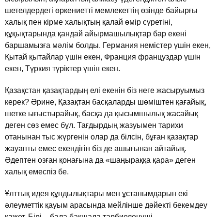
шетелдердегi өркениеттi мемлекеттiң өзiнде байырғы
халық пен кiрме халықтың қалай өмiр сүретiнi,
құқықтарында қандай айырмашылықтар бар екенi
баршамызға мәлiм болды. Германия немiстер үшiн екен,
Қытай қытайлар үшiн екен, Франция француздар үшiн
екен, Түркия түрiктер үшiн екен.
Қазақстан қазақтардың елi екенiн бiз неге жасыруымыз
керек? Әрине, Қазақтан басқаларды шөмiштен қағайық,
шетке ығыстырайық, басқа да қысымшылық жасайық
деген сөз емес бұл. Тағдырдың жазуымен тарихи
отанынан тыс жүргенiн олар да бiлсiн, бұған қазақтар
жауапты емес екендiгiн бiз де ашығынан айтайық.
Әдептен озған қонағына да «шаңыраққа қара» деген
халық емеспiз бе.
Ұлттық идея құндылықтары мен ұстанымдарын екi
әлеуметтiк қауым арасында мейлiнше дәйектi бекемдеу
қажет. Бiрi – бала бақшада тәрбиеленушi