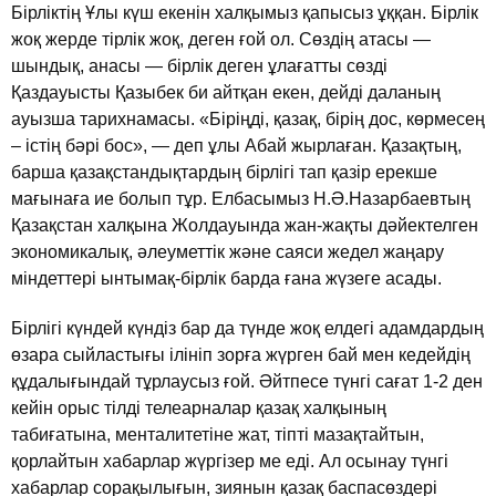
Бiрлiктiң Ұлы күш екенiн халқымыз қапысыз ұққан. Бiрлiк
жоқ жерде тiрлiк жоқ, деген ғой ол. Сөздiң атасы —
шындық, анасы — бiрлiк деген ұлағатты сөздi
Қаздауысты Қазыбек би айтқан екен, дейдi даланың
ауызша тарихнамасы. «Бiрiңдi, қазақ, бiрiң дос, көрмесең
– iстiң бәрi бос», — деп ұлы Абай жырлаған. Қазақтың,
барша қазақстандықтардың бiрлiгi тап қазiр ерекше
мағынаға ие болып тұр. Елбасымыз Н.Ә.Назарбаевтың
Қазақстан халқына Жолдауында жан-жақты дәйектелген
экономикалық, әлеуметтiк және саяси жедел жаңару
мiндеттерi ынтымақ-бiрлiк барда ғана жүзеге асады.
Бiрлiгi күндей күндiз бар да түнде жоқ елдегi адамдардың
өзара сыйластығы iлiнiп зорға жүрген бай мен кедейдiң
құдалығындай тұрлаусыз ғой. Әйтпесе түнгi сағат 1-2 ден
кейiн орыс тiлдi телеарналар қазақ халқының
табиғатына, менталитетiне жат, тiптi мазақтайтын,
қорлайтын хабарлар жүргiзер ме едi. Ал осынау түнгi
хабарлар сорақылығын, зиянын қазақ баспасөздерi