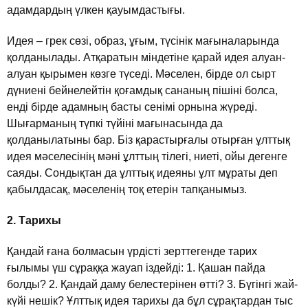
адамдардың үлкен қауымдастығы.
Идея – грек сөзi, образ, ұғым, түсiнiк мағыналарында
қолданылады. Атқаратын мiндетiне қарай идея алуан-
алуан қырымен көзге түседi. Мәселен, бiрде ол сырт
дүниенi бейнелейтiн қоғамдық сананың пiшiнi болса,
ендi бiрде адамның басты сенiмi орнына жүредi.
Шығарманың түпкi түйiнi мағынасында да
қолданылатыны бар. Бiз қарастырғалы отырған ұлттық
идея мәселесiнiң мәнi ұлттың тiлегi, ниетi, ойы дегенге
саяды. Сондықтан да ұлттық идеяны ұлт мұраты деп
қабылдасақ, мәселенiң тоқ етерiн тапқанымыз.
2. Тарихы
Қандай ғана болмасын үрдiстi зерттегенде тарих
ғылымы үш сұраққа жауап iздейдi: 1. Қашан пайда
болды? 2. Қандай даму белестерiнен өттi? 3. Бүгiнгi жай-
күйi нешiк? Ұлттық идея тарихы да бұл сұрақтардан тыс