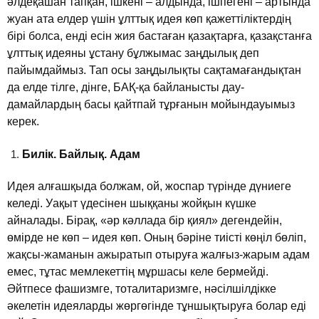
әлдеқашан тапқан, iшкенi – алдында, iшпегенi – артында
жуан ата елдер үшiн ұлттық идея көп қажеттiлiктердiң
бiрi болса, ендi есiн жия бастаған қазақтарға, қазақстанға
ұлттық идеяны ұстану бұлжымас заңдылық деп
пайымдаймыз. Тап осы заңдылықты сақтамағандықтан
да елде тiлге, дiнге, БАҚ-қа байланысты дау-
дамайлардың басы қайтпай тұрғанын мойындауымыз
керек.
Билiк. Байлық. Адам
Идея алғашқыда болжам, ой, жоспар түрiнде дүниеге
келедi. Уақыт үдесiнен шыққаны жойқын күшке
айналады. Бiрақ, «әр кәллада бiр қиял» дегендейiн,
өмiрде не көп – идея көп. Оның бәрiне тиiстi көңiл бөлiп,
жақсы-жаманын ажыратып отыруға жалғыз-жарым адам
емес, тұтас мемлекеттiң мұршасы келе бермейдi.
Әйтпесе фашизмге, тоталитаризмге, нәсiлшiлдiкке
әкелетiн идеяларды жөргөгiнде тұншықтыруға болар едi