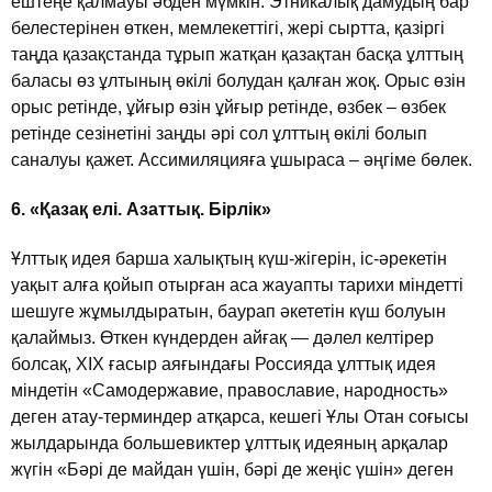
ештеңе қалмауы әбден мүмкiн. Этникалық дамудың бар
белестерiнен өткен, мемлекеттiгi, жерi сыртта, қазiргi
таңда қазақстанда тұрып жатқан қазақтан басқа ұлттың
баласы өз ұлтының өкiлi болудан қалған жоқ. Орыс өзiн
орыс ретiнде, ұйғыр өзiн ұйғыр ретiнде, өзбек – өзбек
ретiнде сезiнетiнi заңды әрi сол ұлттың өкiлi болып
саналуы қажет. Ассимиляцияға ұшыраса – әңгiме бөлек.
6. «Қазақ елi. Азаттық. Бiрлiк»
Ұлттық идея барша халықтың күш-жiгерiн, iс-әрекетiн
уақыт алға қойып отырған аса жауапты тарихи мiндеттi
шешуге жұмылдыратын, баурап әкететiн күш болуын
қалаймыз. Өткен күндерден айғақ — дәлел келтiрер
болсақ, ХІХ ғасыр аяғындағы Россияда ұлттық идея
мiндетiн «Самодержавие, православие, народность»
деген атау-терминдер атқарса, кешегi Ұлы Отан соғысы
жылдарында большевиктер ұлттық идеяның арқалар
жүгiн «Бәрi де майдан үшiн, бәрi де жеңiс үшiн» деген