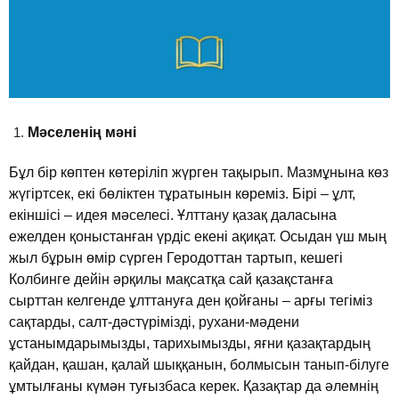
Мәселенiң мәнi
Бұл бiр көптен көтерiлiп жүрген тақырып. Мазмұнына көз
жүгiртсек, екi бөлiктен тұратынын көремiз. Бiрi – ұлт,
екiншiсi – идея мәселесi. Ұлттану қазақ даласына
ежелден қоныстанған үрдiс екенi ақиқат. Осыдан үш мың
жыл бұрын өмiр сүрген Геродоттан тартып, кешегi
Колбинге дейiн әрқилы мақсатқа сай қазақстанға
сырттан келгенде ұлттануға ден қойғаны – арғы тегiмiз
сақтарды, салт-дәстүрiмiздi, рухани-мәдени
ұстанымдарымызды, тарихымызды, яғни қазақтардың
қайдан, қашан, қалай шыққанын, болмысын танып-бiлуге
ұмтылғаны күмән туғызбаса керек. Қазақтар да әлемнiң