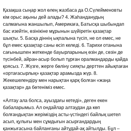
Қазақша сыңар жол өлең жазбаса да О.Сүлейменовты
кiм орыс ақыны дей алады? 4. Жаhанданудың
салмағына жаншылып, Америкаға, Батысқа шыбындап
бас изейтiн, өзiнiкiне мұрынын шүйiретiн қазақтар
шықты. 5. Басқа дiннiң ықпалына түсiп, не ол емес, не
бұл емес қазақтар саны өсiп келедi. 6. Тарихи отанына
сағынышпен жеткенде бауырларының өзiн де, сөзiн де
түсiнбей, айран-асыр болып тұрған оралмандарды қайда
қоясыз. 7. Жүзге, жерге бөлiну сияқты дерттен айықпаған
«ортағасырлық» қазақтар арамызда жүр. 8.
Жекешелендiру мен нарықтан қарқ болған «жаңа
қазақтар» да бөтенiмiз емес.
«Алтау ала болса, ауыздағы кетедi», деген екен
бабаларымыз. Ал ондайлар алтаудан да көп
болғандықтан жерiмiздiң асты-үстiндегi байлық шетел
асып, қулығы мен сұмдығын асырғандардың
қанжығасына байланғаны айтудай-ақ айтылды. Бұл –