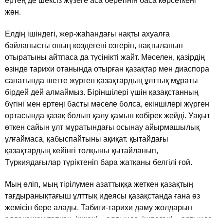
ертең де шексiз жүзеге аса беретiнiн баса көрсеткенi
жөн.
Елдiң iшiндегi, жер-жаhандағы нақты ахуалға
байланысты оның көздегенi өзгерiп, нақтыланып
отыратыны айтпаса да түсiнiктi жайт. Мәселен, қазiрдiң
өзiнде тарихи отанында отырған қазақтар мен диаспора
санатында шетте жүрген қазақтардың ұлттық мұраты
бiрдей дей алмаймыз. Бiрiншiлерi үшiн қазақстанның
бүгiнi мен ертеңi басты мәселе болса, екiншiлерi жүрген
ортасында қазақ болып қалу қамын көбiрек жейдi. Уақыт
өткен сайын ұлт мұратындағы осынау айырмашылық
ұлғаймаса, қабыспайтыны ақиқат. қытайдағы
қазақтардың кейiнгi толқыны қытайланып,
Түркиядағылар түрiктенiп бара жатқаны белгiлi ғой.
Мың өлiп, мың тiрiлумен азаттыққа жеткен қазақтың
тағдыранықтағыш ұлттық идеясы қазақстанда ғана өз
жемiсiн бере алады. Табиғи-тарихи даму жолдарын