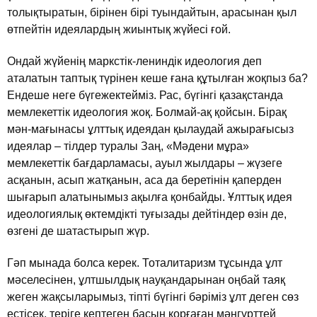
толықтыратын, бiрiнен бiрi туындайтын, арасынан қыл
өтпейтiн идеялардың жиынтық жүйесi ғой.
Ондай жүйенiң маркстiк-лениндiк идеология деп
аталатын таптық түрiнен кеше ғана құтылған жоқпыз ба?
Ендеше неге бүгежектеймiз. Рас, бүгiнгi қазақстанда
мемлекеттiк идеология жоқ. Болмай-ақ қойсын. Бiрақ
мән-мағынасы ұлттық идеядан қылаудай ажырағысыз
идеялар – тiлдер туралы Заң, «Мәдени мұра»
мемлекеттiк бағдарламасы, ауыл жылдары – жүзеге
асқанын, асып жатқанын, аса да беретiнiн қаперден
шығарып алатынымыз ақылға қонбайды. Ұлттық идея
идеологиялық өктемдiктi туғызады дейтiндер өзiн де,
өзгенi де шатастырып жүр.
Гәп мынада болса керек. Тоталитаризм тұсында ұлт
мәселесiнен, ұлтшылдық науқандарынан оңбай таяқ
жеген жақсыларымыз, тiптi бүгiнгi бәрiмiз ұлт деген сөз
естiсек, терiге кептеген басын қорғаған мәңгүрттей