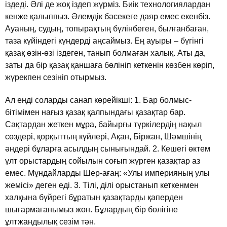
iздедi. Әлi де жоқ iздеп жүрмiз. Биiк технологиялардан
кенже қалыппыз. Әлемдiк бәсекеге даяр емес екенбiз.
Ауаның, судың, топырақтың бүлiнбеген, былғанбаған,
таза күйiндегi күндердi аңсаймыз. Ең ауыры – бүгiнгi
қазақ өзiн-өзi iздеген, танып болмаған халық. Аты да,
заты да бiр қазақ қаншаға бөлiнiп кеткенiн көзбен көрiп,
жүрекпен сезiнiп отырмыз.
Ал ендi соларды санап көрейiкшi: 1. Бар болмыс-
бiтiмiмен нағыз қазақ қалпындағы қазақтар бар.
Сақтардан жеткен мұра, байырғы түркiлердiң нақыл
сөздерi, қорқыттың күйлерi, Ақан, Бiржан, Шәмшiнiң
әндерi бұларға асылдың сынығындай. 2. Кешегi өктем
ұлт орыстардың сойылын соғып жүрген қазақтар аз
емес. Мұндайларды Шер-ағаң: «Улы империяның улы
жемiсi» деген едi. 3. Тiлi, дiлi орыстанып кеткенмен
халқына бүйрегi бұратын қазақтарды қаперден
шығармағанымыз жөн. Бұлардың бiр бөлiгiне
ұлтжандылық сезiм тән.