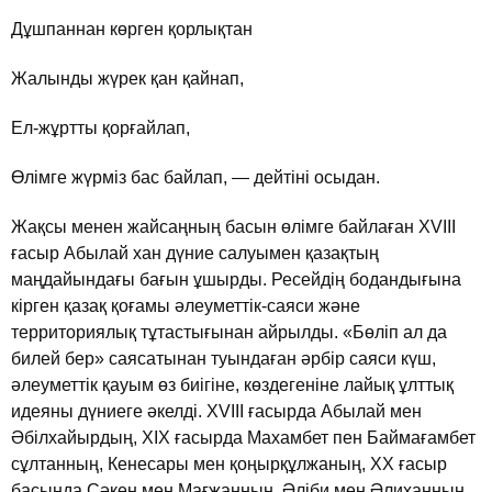
Дұшпаннан көрген қорлықтан
Жалынды жүрек қан қайнап,
Ел-жұртты қорғайлап,
Өлiмге жүрмiз бас байлап, — дейтiнi осыдан.
Жақсы менен жайсаңның басын өлiмге байлаған ХVIII
ғасыр Абылай хан дүние салуымен қазақтың
маңдайындағы бағын ұшырды. Ресейдiң бодандығына
кiрген қазақ қоғамы әлеуметтiк-саяси және
территориялық тұтастығынан айрылды. «Бөлiп ал да
билей бер» саясатынан туындаған әрбiр саяси күш,
әлеуметтiк қауым өз биiгiне, көздегенiне лайық ұлттық
идеяны дүниеге әкелдi. ХVIII ғасырда Абылай мен
Әбiлхайырдың, ХІХ ғасырда Махамбет пен Баймағамбет
сұлтанның, Кенесары мен қоңырқұлжаның, ХХ ғасыр
басында Сәкен мен Мағжанның, Әлiби мен Әлиханның