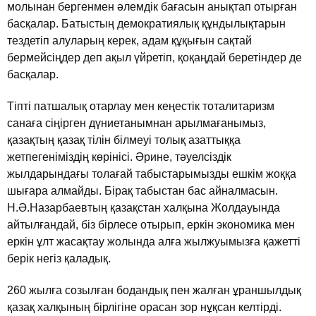
молынан бергенмен әлемдiк бағасын анықтап отырған
басқалар. Батыстың демократиялық құндылықтарын
тездетiп алуларың керек, адам құқығын сақтай
бермейсiңдер деп ақыл үйретiп, қоқаңдай беретiндер де
басқалар.
Тiптi патшалық отарлау мен кеңестiк тоталитаризм
санаға сiңiрген дүниетанымнан арылмағанымыз,
қазақтың қазақ тiлiн бiлмеуi толық азаттыққа
жетпегенiмiздiң көрiнiсi. Әрине, тәуелсiздiк
жылдарындағы толағай табыстарымызды ешкiм жоққа
шығара алмайды. Бiрақ табыстан бас айналмасын.
Н.Ә.Назарбаевтың қазақстан халқына Жолдауында
айтылғандай, бiз бiрлесе отырып, еркiн экономика мен
еркiн ұлт жасақтау жолында алға жылжуымызға қажеттi
берiк негiз қаладық.
260 жылға созылған бодандық пен жалған ұраншылдық
қазақ халқының бiрлiгiне орасан зор нұқсан келтiрдi.