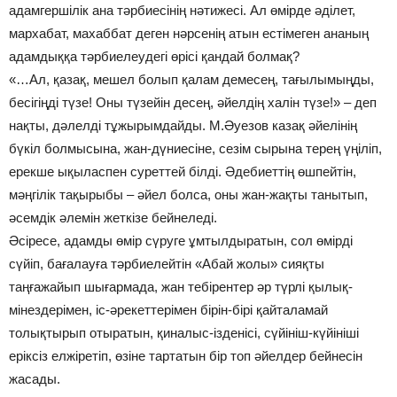
адамгершілік ана тәрбиесінің нәтижесі. Ал өмірде әділет,
мархабат, махаббат деген нәрсенің атын естімеген ананың
адамдыққа тәрбиелеудегі өрісі қандай болмақ?
«…Ал, қазақ, мешел болып қалам демесең, тағылымыңды,
бесігіңді түзе! Оны түзейін десең, әйелдің халін түзе!» – деп
нақты, дәлелді тұжырымдайды. М.Әуезов казақ әйелінің
бүкіл болмысына, жан-дүниесіне, сезім сырына терең үңіліп,
ерекше ықыласпен суреттей білді. Әдебиеттің өшпейтін,
мәңгілік тақырыбы – әйел болса, оны жан-жақты танытып,
әсемдік әлемін жеткізе бейнеледі.
Әсіресе, адамды өмір сүруге ұмтылдыратын, сол өмірді
сүйіп, бағалауға тәрбиелейтін «Абай жолы» сияқты
таңғажайып шығармада, жан тебірентер әр түрлі қылық-
мінездерімен, іс-әрекеттерімен бірін-бірі қайталамай
толықтырып отыратын, қиналыс-ізденісі, сүйініш-күйініші
еріксіз елжіретіп, өзіне тартатын бір топ әйелдер бейнесін
жасады.