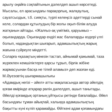
арылу оңайға соқпайтынын дәлелдеп ашып көрсетеді.
Мысалы, ел арасындағы парақорлық, жалқаулық,
сауатсыздык, т.б. сияқты, түрлі келеңсіз әдеттерді сынай
келе, солардан құтылудың бір жолы оқып-білім алуда
жатқанын айтады. «Жалғыз-ақ үмітіміз, қаруымыз –
оқығандарда. Оқығандар ендігі жас балаларды өздері үлгі
болып, надандықтан шығарып, адамшылықтың жарық
жағына сүйреуге міндетті.
Соларға «қазақтың мінезін тастап, айнымай қажымай, таза
жүрекпен кемшіліктерге қарсы тұрып, бірлік жібіне
жармасуынан басқа не тілей аламыз» деп жазған еді.
М.Әуезовтің шығармашылығы
«Адамдық негізі – әйел» атты мақаласында автор әйелдің
қоғам өмірінде атқарар рөлін дәлелдеп, ашып танытады.
Әйелді қоғамдық ортаның ұйтқысы ретінде бағалайды. Әйел
басындағы тұман айықпай, халыққа адамшылықтың
бақытты күні күліп қарамайды. Өйткені адам қоғамындағы