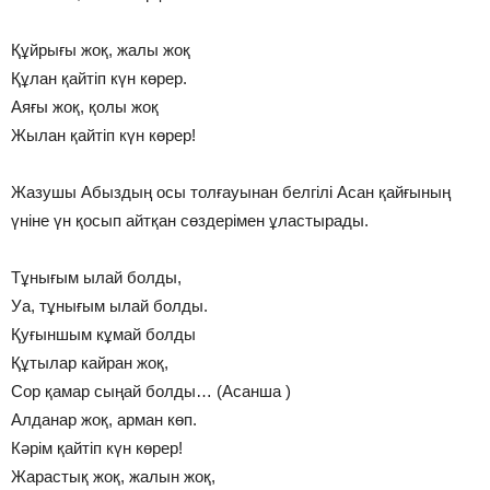
Құйрығы жоқ, жалы жоқ
Құлан қайтіп күн көрер.
Аяғы жоқ, қолы жоқ
Жылан қайтіп күн көрер!
Жазушы Абыздың осы толғауынан белгілі Асан қайғының
үніне үн қосып айтқан сөздерімен ұластырады.
Тұнығым ылай болды,
Уа, тұнығым ылай болды.
Қуғыншым кұмай болды
Құтылар кайран жоқ,
Сор қамар сыңай болды… (Асанша )
Алданар жоқ, арман көп.
Кәрім қайтіп күн көрер!
Жарастық жоқ, жалын жоқ,