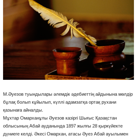
М.Әуезов туындылары әлемдік әдебиеттің айдынына мөлдір
бұлақ болып кұйылып, күллі адамзатқа ортақ рухани
қазынаға айналды.
Мұхтар Омарханұлы Әуезов казіргі Шығыс Қазақстан
облысының Абай ауданында 1897 жылғы 28 қыркүйекте
дүниеге келді. Әкесі Омархан, атасы Әуез Абай ауылымен