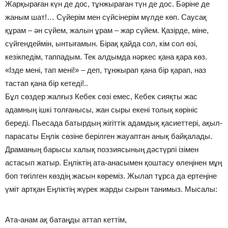
Жарқыраған күн де дос, тұнжыраған түн де дос. Бәріне де
жаным шат!… Сүйерім мен сүйсінерім мүлде көп. Саусақ
құрам – ән сүйем, жалын ұрам – жар сүйем. Қазірде, міне,
сүйгендеймін, ынтығамын. Бірақ қайда сол, кім сол өзі,
кезікпедім, таппадым. Тек алдымда нәркес қана қара көз.
«Ізде мені, тап мені!» – деп, тұнжырап қана бір қарап, наз
тастап қана бір кетеді!..
Бұл сөздер жалғыз Кебек сөзі емес, Кебек сияқты жас
адамның ішкі толғанысы, жан сыры екені толық көрініс
береді. Пьесада батырдың жігіттік адамдық қасиеттері, ақыл-
парасаты Еңлік сөзіне берілген жауаптан анық байқалады.
Драманың барысы халық поэзиясының дәстүрлі ізімен
астасып жатыр. Еңліктің ата-анасымен қоштасу өлеңінен мұң
боп төгілген көздің жасын көреміз. Жылап тұрса да ертеңіне
үміт артқан Еңліктің жүрек жарды сырын танимыз. Мысалы:
Ата-анам ақ батаңды аттап кеттім,