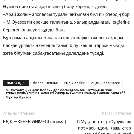
Әуезов сияқты асқар шыңың болу керек», – дейді.
«Абай жолы» эпопеясы туралы айтылған бұл пікірлердің бәрі
– М.Әуезовтің ерекше талантына, халық алдындағы еңбегіне
берілген өлшеусіз құнды баға.
Бұл роман арқылы жаңа ғасырдың жарқын жолына қадам
басқан ұрпақтың бүгінгіні танып білуі кешегі тарихымызды
жете білуімен сабақтасатыны дәлелдене түседі.
ІЛМЕКСӨЗДЕР
билер шешімі
Еңлік-Кебек
еңлік-кебек эссе
М.Әуезовтің «Еңлік-Кебек» драмасындағығашықтардың жан
түршігерлік өліміне әкелген билер шешіміне көзқарасыңыз қандай?
Мұхтар Әуезов
Алдыңғы материал
Келесі материал
ЕҢЛІК —КЕБЕК ӘҢГІМЕСІ (поэма)
С.Мұқановтың «Сұлушаш»
поэмасындағы ғашықтар