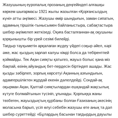
Жазушының еуропалық прозаның деңгейіндегі алғашқы
көркем шығармасы 1921 жылы жазылған «Қорғансыздың
күні» атты әңгімесі. Жазушы өмір шындығын, заман сипатын,
адамның тіршілік-тынысымен байланыстыра, сабақтастыра
шебер әңгімелеп жеткізеді. Оқиға басталғаннан-ақ оқушыны
қорқынышты бір үрей сезімі билейді.
Тағдыр тауқыметін арқалаған жүдеу үйдегі соқыр әйел, кәрі
әже, жас қыздың зарлап калуы кімді болса да тебірентпей
қоймайды. Тек Ақан сияқты қатыгез, жауыз болыс қана міз
бақпай, өзінің айуандық бет-пердесін біртіндеп ашады. Жас
қызды зәбірлеп, зорлық көрсетуі Ақанның азғындығын,
адамгершіліктен жұрдай екенін дәлелдейді. Сондай-ақ
оқырман Ақан, Қалтай сияқтылардан ешқандай жақсылық
күтуге болмайтынын түсініп, ұғынады. Қорлыққа жаны
төзбеген, жауыздықтың құрбаны болған Ғазизаның әкесінің
моласына барып, үсіп өлуі себебін жазушы өте анық та дәл
шебер суреттейді: «Бұлардың басынан тағдырдың дауылы