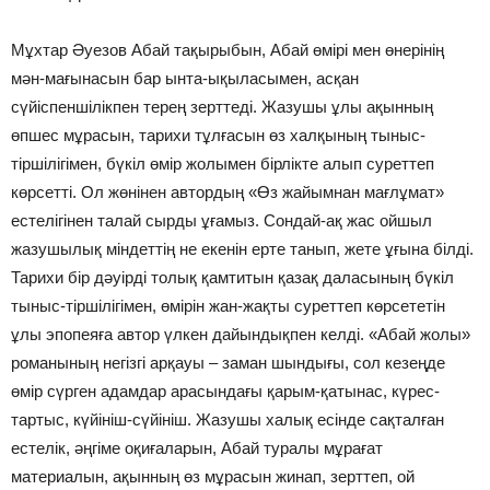
Мұхтар Әуезов Абай тақырыбын, Абай өмірі мен өнерінің
мән-мағынасын бар ынта-ықыласымен, асқан
сүйіспеншілікпен терең зерттеді. Жазушы ұлы ақынның
өпшес мұрасын, тарихи тұлғасын өз халқының тыныс-
тіршілігімен, бүкіл өмір жолымен бірлікте алып суреттеп
көрсетті. Ол жөнінен автордың «Өз жайымнан мағлұмат»
естелігінен талай сырды ұғамыз. Сондай-ақ жас ойшыл
жазушылық міндеттің не екенін ерте танып, жете ұғына білді.
Тарихи бір дәуірді толық қамтитын қазақ даласының бүкіл
тыныс-тіршілігімен, өмірін жан-жақты суреттеп көрсететін
ұлы эпопеяға автор үлкен дайындықпен келді. «Абай жолы»
романының негізгі арқауы – заман шындығы, сол кезеңде
өмір сүрген адамдар арасындағы қарым-қатынас, күрес-
тартыс, күйініш-сүйініш. Жазушы халық есінде сақталған
естелік, әңгіме оқиғаларын, Абай туралы мұрағат
материалын, ақынның өз мұрасын жинап, зерттеп, ой