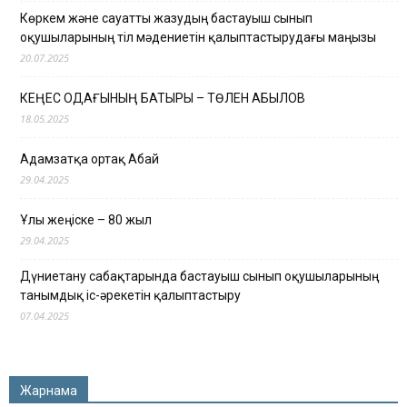
Көркем және сауатты жазудың бастауыш сынып
оқушыларының тіл мәдениетін қалыптастырудағы маңызы
20.07.2025
КЕҢЕС ОДАҒЫНЫҢ БАТЫРЫ – ТӨЛЕН ҚАБЫЛОВ
18.05.2025
Адамзатқа ортақ Абай
29.04.2025
Ұлы жеңіске – 80 жыл
29.04.2025
Дүниетану сабақтарында бастауыш сынып оқушыларының
танымдық іс-әрекетін қалыптастыру
07.04.2025
Жарнама