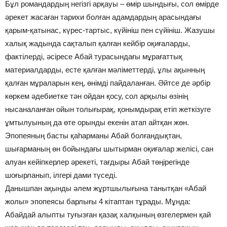
Бұл романдардың негізгі арқауы – өмір шындығы, сол өмірде
әрекет жасаған тарихи болған адамдардың арасындағы
қарым-қатынас, күрес-тартыс, күйініш пен сүйініш. Жазушы
халық жадында сақталып қалған кейбір оқиғаларды,
фактілерді, әсіресе Абай турасындағы мұрағаттық
материалдарды, есте қалған мәліметтерді, ұлы ақынның
қалған мұраларын кең, өнімді пайдаланған. Әйтсе де әрбір
көркем әдебиетке тән ойдан қосу, сол арқылы өзінің
нысаналанған ойын толығырақ, қонымдырақ етіп жеткізуге
ұмтылуының да өте орынды екенін атап айтқан жөн.
Эпопеяның басты қаһарманы Абай болғандықтан,
шығарманың өн бойындағы шытырман оқиғалар желісі, сан
алуан кейіпкерлер әрекеті, тағдыры Абай төңірегінде
шоғырланып, ілгері дами түседі.
Данышпан ақынды әлем жұртшылығына танытқан «Абай
жолы» эпопеясы барлығы 4 кітаптан тұрады. Мұнда:
Абайдай алыпты туғызған қазақ халқының өзгелермен қай