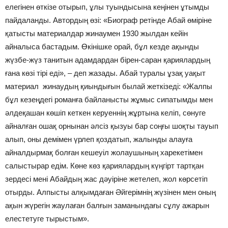
елегінен өткізе отырып, ұлы туындысына кеңінен ұтымды
пайдаланды. Автордың өзі: «Биограф ретінде Абай өміріне
қатысты материалдар жинаумен 1930 жылдан кейін
айналыса бастадым. Өкінішке орай, бұл кезде ақынды
жүзбе-жүз танитын адамдардан бірен-саран қариялардың
ғана көзі тірі еді», – деп жазады. Абай туралы ұзақ уақыт
материал жинаудың қиындығын былай жеткізеді: «Жалпы
бұл кезеңдегі романға байланысты жұмыс сипатымды мен
әлдеқашан көшіп кеткен керуеннің жұртына келіп, сөнуге
айналған ошақ орнынан әлсіз қызуы бар соңғы шоқты тауып
алып, оны демімен үрлеп қоздатып, жалынды алауға
айналдырмақ болған кешеуіл жолаушының харекетімен
салыстырар едім. Көне көз қариялардың күңгірт тартқан
зердесі мені Абайдың жас дәуіріне жетелеп, жол көрсетіп
отырды. Алпысты алқымдаған Әйгерімнің жүзінен мен оның
ақын жүрегін жаулаған балғын заманындағы сұлу ажарын
елестетуге тырыстым».