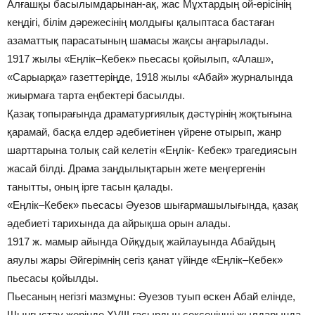
Алғашқы басылымдарынан-ақ, жас Мұхтардың ой-өрісінің
кеңдігі, білім дәрежесінің молдығы қалыптаса бастаған
азаматтық парасатының шамасы жақсы аңғарылады.
1917 жылы «Еңлік–Кебек» пьесасы қойылып, «Алаш»,
«Сарыарқа» газеттеріңде, 1918 жылы «Абай» журналында
жиырмаға тарта еңбектері басылды.
Қазақ топырағында драматургиялық дәстүрінің жоқтығына
қарамай, басқа елдер әдебиетінен үйрене отырып, жанр
шарттарына толық сай келетін «Еңлік- Кебек» трагедиясын
жасай білді. Драма заңдылықтарын жете меңгергенін
танытты, оның ірге тасын қалады.
«Еңлік–Кебек» пьесасы Әуезов шығармашылығында, қазақ
әдебиеті тарихында да айрықша орын алады.
1917 ж. мамыр айында Ойқұдық жайлауында Абайдың
аяулы жары Әйгерімнің сегіз қанат үйінде «Еңлік–Кебек»
пьесасы қойылды.
Пьесаның негізгі мазмұны: Әуезов туып өскен Абай елінде,
Шыңғыстау жерінде XVIII ғасырдың сексенінші жылдарында