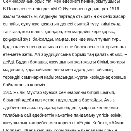
Семинарияның орыс тілі мен әдебиеті пәнінің окытушысы
В.Попов өз естелігінде: «М.О.Әуезовпен тұңғыш рет 1916
жылы таныстым. Алдыңғы партада отыратын он сегіз жасар
сыпайы, сұлу жас қазақтың денесі сыптай түзу, киімі сәнді,
тап-таза, қою шашы қап-қара, кең маңдайы кере қарыс,
қоңырқай жүзі байсалды, маңғаз, көзінде ақыл тұнып тұр…
Қадір-қасиеті өз ортасынан өзгеше бөлек осы жігіт орысшаға
өте-мөте жетік. Ал эрудициясына бәріміз таң қалатынбыз», –
дейді. Бұдан болашақ жазушының жан-жақты білімі, жоғары
мәдениеті, қарапайымдылығы мен адалдығы, ойының
тереңдігі семинария қабырғасында жүрген кезінде-ақ ерекше
байқалғанын көреміз.
1919 жылы Мұхтар Әуезов семинарияны бітіріп шығып,
бірыңғай әдеби кызметпен шұғылдана бастайды. Ауыз
әдебиетінің асыл нұсқаларын өңдеп, қазіргі өскелең өмір
талабына сай әдебиеттің қажетіне пайдалану үлгісін өзінің
жазушылық тәжірибесімен көрсетті. «Еңлік–Кебек», «Айман–
Шолпан», «Қара қыпшақ Қобыланды» пьесалары соның