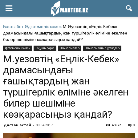
Басты бет
Әдістемелік көмек
М.Әуезовтің «Еңлік-Кебек»
драмасындағы ғашықтардың жан түршігерлік өліміне әкелген
билер шешіміне көзқарасыңыз қандай?
Әдістемелік көмек
Оқушыларға
Шығармалар
Шығармашыл ұстаздар
М.Әуезовтің «Еңлік-Кебек»
драмасындағы
ғашықтардың жан
түршігерлік өліміне әкелген
билер шешіміне
көзқарасыңыз қандай?
Дастан Қастай
-
08.04.2017
45972
0