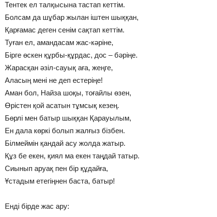
Тентек ел талқысына тастап кеттім.
Болсам да шұбар жылан іштен шыққан,
Қарғамас деген сенім сақтап кеттім.
Туған ел, амандасам жас-кәріне,
Бірге өскен құрбы-құрдас, дос – бәріңе.
Жарасқан әзіл-сауық аға, жеңге,
Аласың мені не деп естеріңе!
Аман бол, Найза шоқы, тоғайлы өзен,
Өрістен қой асатын тұмсық кезең.
Бөрлі мен батыр шыққан Қарауылым,
Ен дала көркі болып жалғыз бізбен.
Білмеймін қандай асу жолда жатыр.
Құз бе екен, қиял ма екен таңдай татыр.
Сиынып аруақ пен бір құдайға,
Ұстадым етегіңнен баста, батыр!
Енді бірде жас ару: