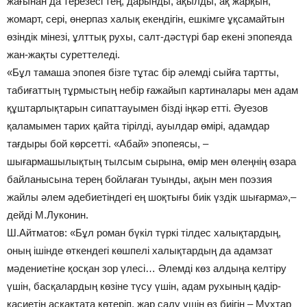
жағынан да терезесі тең, дарынды, ақылды, ақ жарқын,
жомарт, сері, өнерпаз халық екендігін, ешкімге ұқсамайтын
өзіндік мінезі, ұлттық рухы, салт-дәстүрі бар екені эпопеяда
жан-жақты суреттеледі.
«Бұл тамаша эпопея бізге тұтас бір әлемді сыйға тартты,
табиғаттың тұрмыстың небір ғажайып картиналары мен адам
құштарлықтарын сипаттауымен бізді іңкәр етті. Әуезов
қаламымен тарих қайта тірілді, ауылдар өмірі, адамдар
тағдыры бой көрсетті. «Абай» эпопеясы, –
шығармашылықтың тылсым сырына, өмір мен өлеңнің өзара
байланысына терең бойлаған туынды, ақын мен поэзия
жайлы әлем әдебиетіндегі ең шоқтығы биік үздік шығарма»,–
дейді М.Луконин.
Ш.Айтматов: «Бұл роман бүкіл түркі тілдес халықтардың,
оның ішінде өткендегі көшпелі халықтардың да адамзат
мәдениетіне қосқан зор үлесі… Әлемді көз алдыңа келтіру
үшін, басқалардың көзіне түсу үшін, адам рухының қадір-
қасиетін асқақтата көтеріп, жар салу үшін өз биігің – Мұхтар