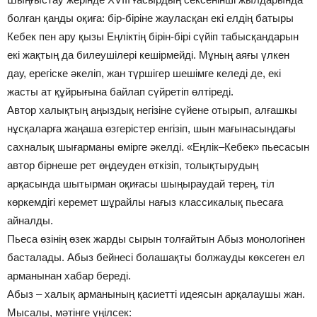
болған қанды оқиға: бір-біріне жауласқан екі елдің батыры
Кебек пен ару қызы Еңліктің бірін-бірі сүйіп табысқандарын
екі жақтың да билеушілері кешірмейді. Мұның аяғы үлкен
дау, ерегіске әкеліп, жан түршігер шешімге келеді де, екі
жасты ат құйрығына байлап сүйретіп өлтіреді.
Автор халықтың аңыздық негізіне сүйене отырып, алғашкы
нұсқаларға жаңаша өзгерістер енгізіп, шын мағынасындағы
сахналық шығарманы өмірге әкелді. «Еңлік–Кебек» пьесасын
автор бірнеше рет өңдеуден өткізіп, толықтырудың
арқасында шытырман оқиғасы шыңыраудай терең, тіл
көркемдігі керемет шұрайлы нағыз классикалық пьесаға
айналды.
Пьеса өзінің өзек жарды сырын толғайтын Абыз монологінен
басталады. Абыз бейнесі болашақты болжауды көксеген ел
арманынан хабар береді.
Абыз – халық арманының қасиетті идеясын арқалаушы жан.
Мысалы, мәтінге үңілсек: