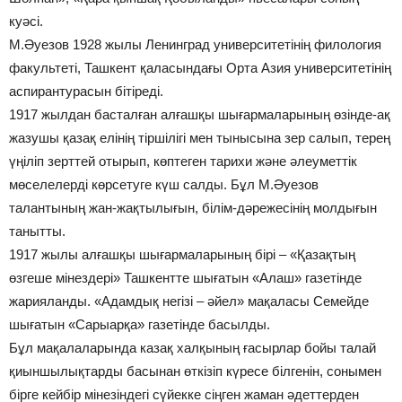
куәсі.
М.Әуезов 1928 жылы Ленинград университетінің филология
факультеті, Ташкент қаласындағы Орта Азия университетінің
аспирантурасын бітіреді.
1917 жылдан басталған алғашқы шығармаларының өзінде-ақ
жазушы қазақ елінің тіршілігі мен тынысына зер салып, терең
үңіліп зерттей отырып, көптеген тарихи және әлеуметтік
мөселелерді көрсетуге күш салды. Бұл М.Әуезов
талантының жан-жақтылығын, білім-дәрежесінің молдығын
танытты.
1917 жылы алғашқы шығармаларының бірі – «Қазақтың
өзгеше мінездері» Ташкентте шығатын «Алаш» газетінде
жарияланды. «Адамдық негізі – әйел» мақаласы Семейде
шығатын «Сарыарқа» газетінде басылды.
Бұл мақалаларында казақ халқының ғасырлар бойы талай
қиыншылықтарды басынан өткізіп күресе білгенін, сонымен
бірге кейбір мінезіндегі сүйекке сіңген жаман әдеттерден