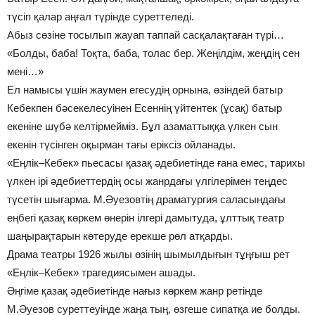
түсіп қалар аңғал түрінде суреттеледі.
Абыз сөзіне тосылып жауап таппай сасқалақтаған түрі…
«Болды, баба! Тоқта, баба, толас бер. Жеңілдім, жеңдің сен
мені…»
Ел намысы үшін жаумен егесудің орнына, өзіндей батыр
Кебекпен бәсекелесуінен Есеннің үйтентек (ұсақ) батыр
екеніне шүбә келтірмейміз. Бұл азаматтыққа үлкен сын
екенін түсінген оқырман тағы еріксіз ойланады.
«Еңлік–Кебек» пьесасы қазақ әдебиетінде ғана емес, тарихы
үлкен ірі әдебиеттердің осы жанрдағы үлгілерімен теңдес
түсетін шығарма. М.Әуезовтің драматургия саласындағы
еңбегі қазақ көркем өнерін ілгері дамытуда, ұлттық театр
шаңырақтарын көтеруде ерекше рөл атқарды.
Драма театры 1926 жылы өзінің шымылдығын тұңғыш рет
«Еңлік–Кебек» трагедиясымен ашады.
Әңгіме қазақ әдебиетінде нағыз көркем жанр ретінде
М.Әуезов суреттеуінде жаңа тың, өзгеше сипатқа ие болды.