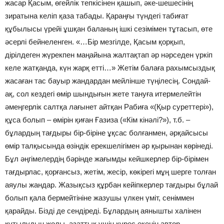
жасар Қасым, өгейлік тепкісінен қашып, әке-шешесінің
зиратына келіп қаза табады. Қараңғы түндегі табиғат
құбылысы үрейі ұшқан баланың ішкі сезімімен тұтасып, өте
әсерлі бейнеленген. «…Бір мезгілде, Қасым қорқып,
дірілдеген жүрекпен маңайына жалтақтап әр нәрседен үркіп
келе жатқанда, күн жарқ етті…» Жетім балаға рахымсыздық
жасаған тас бауыр жандардан мейлінше түңілесің. Сондай-
ақ, сол кездегі өмір шындығын жете тануға итермелейтін
әмеңгерлік салтқа лағынет айтқан Рабиға «(Қыр суреттері»),
құса болып – өмірін қиған Ғазиза («Кім кінәлі?»), т.б. –
бұлардың тағдыры бір-біріне ұқсас болғанмен, әрқайсысы
өмір талқысында өзіндік ерекшелігімен әр қырынан көрінеді.
Бұл әңгімелердің бәрінде жағымды кейшкерлер бір-бірімен
тағдырлас, қорғансыз, жетім, жесір, көкірегі мұң шерге толған
аяулы жандар. Жазықсыз құрбан кейіпкерлер тағдыры бұлай
болып қала бермейтініне жазушы үлкен үміт, сеніммен
қарайды. Бізді де сендіреді. Бұлардың аянышты халінен
құтылудың жолы, азаттық үшін күрес екенін автор