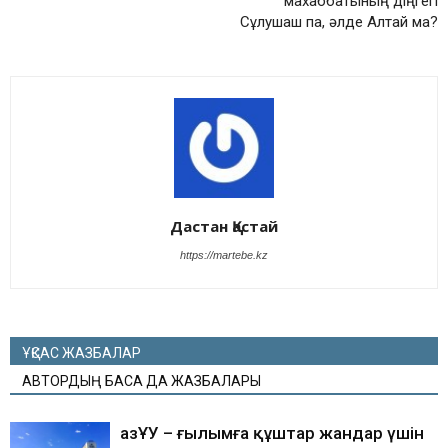
махаббатының діңгегі
Сұлушаш па, әлде Алтай ма?
Дастан Қастай
https://martebe.kz
ҰҚСАС ЖАЗБАЛАР
АВТОРДЫҢ БАСҚА ДА ЖАЗБАЛАРЫ
ҚазҰУ – ғылымға құштар жандар үшін