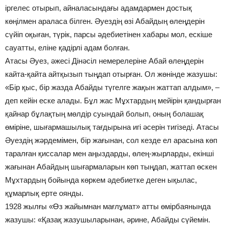
іргелес отырып, айналасындағы адамдармен достық
көңілмен араласа білген. Әуездің өзі Абайдың өлеңдерін
сүйіп оқыған, түрік, парсы әдебиетінен хабары мол, ескіше
сауатты, еліне қадірлі адам болған.
Атасы Әуез, әжесі Дінәсіл немерелеріне Абай өлеңдерін
кайта-қайта айтқызып тыңдап отырған. Ол жөнінде жазушы:
«Бір қыс, бір жазда Абайды түгелге жақын жаттап алдым», –
деп кейін еске алады. Бұл жас Мұхтардың мейірін қандырған
қайнар бұлақтың мөлдір суындай болып, оның болашақ
өміріне, шығармашылық тағдырына игі әсерін тигізеді. Атасы
Әуездің жәрдемімен, бір жағынан, сол кезде ел арасына көп
таралған қиссалар мен аңыздарды, өлең-жырларды, екінші
жағынан Абайдың шығармаларын көп тыңдап, жаттап өскен
Мұхтардың бойында көркем әдебиетке деген ықылас,
құмарлық ерте оянды.
1928 жылғы «Өз жайымнан мағлұмат» атты өмірбаянында
жазушы: «Қазақ жазушыларынан, әрине, Абайды сүйемін.