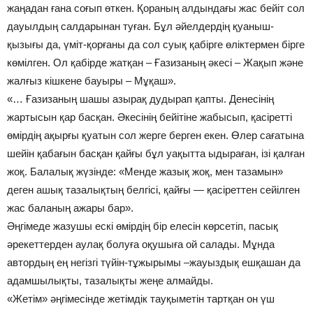
жаңадан ғана соғып өткен. Қораның алдындағы жас бейіт сол
дауылдың салдарынан туған. Бұл әйелдердің қуаныш-
қызығы да, үміт-қорғаны да сол суық қабірге өліктермен бірге
көмілген. Ол қабірде жатқан – Ғазизаның әкесі – Жақып және
жалғыз кішкене бауыры – Мұқаш».
«… Ғазизаның шашы азырақ дудырап қапты. Денесінің
жартысын қар басқан. Әкесінің бейітіне жабысып, қасіретті
өмірдің ақырғы қуатын сол жерге берген екен. Өлер сағатына
шейін қабағын басқан қайғы бұл уақытта ыдыраған, ізі қалған
жоқ. Балалық жүзінде: «Менде жазық жоқ, мен тазамын»
деген ашық тазалықтың белгісі, қайғы — қасіреттен сейілген
жас баланың ажары бар».
Әңгімеде жазушы ескі өмірдің бір елесін көрсетіп, пасық
әрекеттерден аулақ болуға оқушыға ой салады. Мұнда
автордың ең негізгі түйін-тұжырымы –жауыздық ешқашан да
адамшылықты, тазалықты жеңе алмайды.
«Жетім» әңгімесінде жетімдік тауқыметін тартқан он үш