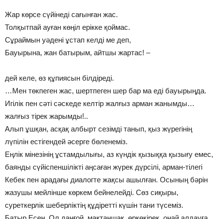
Жар көрсе сүйінеді сағынған жас.
Толқытпай ауған көңіл ерікке қоймас.
Сұраймын уәдені ұстап келді ме деп,
Бауырына, жан батырым, айтшы жартас! –
дей келе, өз құпиясын білдіреді.
…Мен төкпеген жас, шертпеген шер бар ма еді бауырыңда.
Игілік пен сәті сәскеде келтір жалғыз арман жанымды…
жалғыз тірек жарымды!..
Алып ұшқан, асқақ албырт сезімді танып, қыз жүрегінің
лүпілін естігендей әсерге бөленеміз.
Еңлік мінезінің ұстамдылығы, аз күндік қызыққа қызығу емес,
баянды сүйіспеншілікті аңсаған жүрек дүрсілі, арман-тілегі
Кебек пен арадағы диалогте жақсы ашылған. Осының бәрін
жазушы мейлінше көркем бейнелейді. Сөз сиқыры,
суреткерлік шеберліктің құдіретті күшін тани түсеміз.
Батыр Есен. Ол даңғой, мақтаншақ, өркөкірек, оңай алдауға