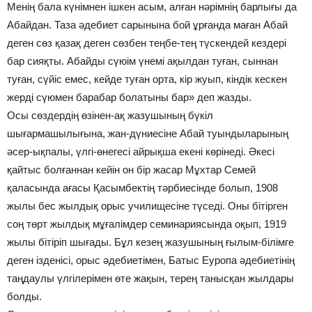
Менің бала күнімнен ішкен асым, алған нәрімнің барлығы да
Абайдан. Таза әдебиет сарынына бой ұрғанда маған Абай
деген сөз қазақ деген сөзбен теңбе-тең түскендей кездері
бар сияқты. Абайды сүюім үнемі ақылдан туған, сыннан
туған, сүйіс емес, кейде туған орта, кір жуып, кіндік кескен
жерді сүюмен барабар болатыны бар» деп жазды.
Осы сөздердің өзінен-ақ жазушының бүкіл
шығармашылығына, жан-дүниесіне Абай туындыларының
әсер-ықпалы, үлгі-өнегесі айрықша екені көрінеді. Әкесі
қайтыс болғаннан кейін он бір жасар Мұхтар Семей
қаласында ағасы Қасымбектің тәрбиесінде болып, 1908
жылы бес жылдық орыс училищесіне түседі. Оны бітірген
соң төрт жылдық мұғалімдер семинариясында оқып, 1919
жылы бітіріп шығады. Бұл кезең жазушының ғылым-білімге
деген ізденісі, орыс әдебиетімен, Батыс Еуропа әдебиетінің
таңдаулы үлгілерімен өте жақын, терең танысқан жылдары
болды.