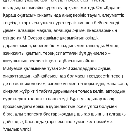
шындықты шынайы суреттеу арқылы жетеді. Ол «Қараш-
Қараш оқиғасы» хикаятында анық көрініс тауып, әлеуметтік
теңсіздік тартысы үлкен суреткерлік күпшен бейнеленеді.
Демек, алғашқы мақала, алғашқы әңгіме, пьесаларының
өзінде-ақ М.Әуезов ешкімге ұқсамайтын өзіндік
даралығымен, көреген білімпаздығымен танылды. Өмірді
жан-жақты қамтып, терең сипаттаған бұл дүниелер –
жазушының реалистік қол таңбасының айғағы.
М.Әуезов қаламынан туған 30-40 жылдардағы әңгіме,
хиқаяттардың қай-қайсысында болмасын кездесетін терең
де нәзік психологизм, өзгеше үн мен тіл көркемдігі, жаңа сапа,
ой-қиял жүйріктігі табиғи дарынымен тоғыса келіп, автордың
суреткерлік талантын паш етеді. Бұл туындылар қазақ
прозасындағы ерекше құбылыстың әсем үлгісі болумен
бірге, ұлы эпопеяға бастар жолдың, шығар шыңның алғашқы
дайындық баспалдақтары екеніне күмән келтірмейміз.
Ұлылық үлгісі