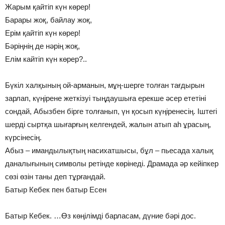
Жарым қайтіп күн көрер!
Барары жоқ, байлау жоқ,
Ерім қайтіп күн көрер!
Бәріңнің де нәрің жоқ,
Елім кайтіп күн көрер?..
Бүкіл халқының ой-арманын, мұң-шерге толған тағдырын
зарлап, күңірене жеткізуі тыңдаушыға ерекше әсер ететіні
сондай, Абызбен бірге толғанып, үн қосып күңіренесің. Іштегі
шерді сыртқа шығарғың келгендей, жалын атып аһ ұрасың,
күрсінесің.
Абыз – имандылықтың насихатшысы, бұл – пьесада халық
даналығының символы ретінде көрінеді. Драмада әр кейіпкер
сөзі өзін таны деп тұрғандай.
Батыр Кебек пен батыр Есен
Батыр Кебек. …Өз көңілімді барласам, дүние бәрі дос.