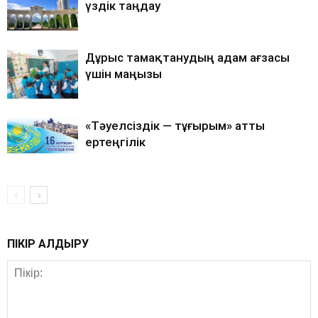
үздік таңдау
Дұрыс тамақтанудың адам ағзасы
үшін маңызы
«Тәуелсіздік — тұғырым» атты
ертеңгілік
ПІКІР ҚАЛДЫРУ