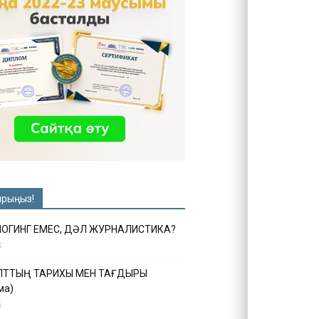
ырыңыз!
ЛОГИНГ ЕМЕС, ДӘЛ ЖУРНАЛИСТИКА?
6
ҰЛТТЫҢ ТАРИХЫ МЕН ТАҒДЫРЫ
ма)
5