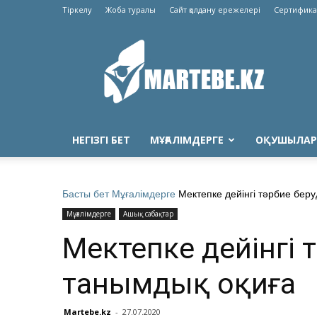
Тіркелу
Жоба туралы
Сайт қолдану ережелері
Сертифика
Martebe.kz
білім
сайты
НЕГІЗГІ БЕТ
МҰҒАЛІМДЕРГЕ
ОҚУШЫЛАР
Басты бет
Мұғалімдерге
Мектепке дейінгі тәрбие беру
Мұғалімдерге
Ашық сабақтар
Мектепке дейінгі т
танымдық оқиға
Martebe.kz
-
27.07.2020