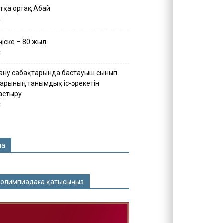
тқа ортақ Абай
5
іске – 80 жыл
5
ану сабақтарында бастауыш сынып
арының танымдық іс-әрекетін
астыру
5
ма
 олимпиадаға қатысыңыз