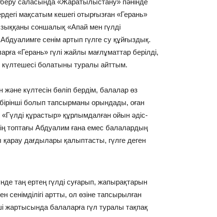
ім беру саласында «Жаратылыстану» пәнінде
ердегі мақсатым кешегі отырғызған «Герань»
ызыққаны соншалық «Апай мен гүлді
 Абдуалимге сенім артып гүлге су құйғыздық.
рға «Герань» гүлі жайлы мағлұматтар берілді,
не күлтешесі болатыны туралы айттым.
 және күлтесін бөліп бердім, балалар өз
бірінші болып тапсырманы орындады, оған
 «Гүлді құрастыр» құрлымдалған ойын әдіс-
іздің топтағы Абдуалим ғана емес балалардың
ы қарау дағдылары қалыптасты, гүлге деген
үнде таң ертең гүлді суғарып, жапырақтарын
н сенімділігі артты, ол өзіне тапсырылған
і жартысында балаларға гүл туралы тақпақ