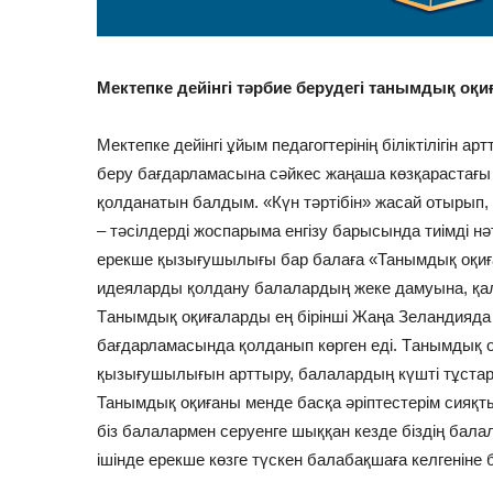
Мектепке дейінгі тәрбие берудегі танымдық оқи
Мектепке дейінгі ұйым педагогтерінің біліктілігін 
беру бағдарламасына сәйкес жаңаша көзқарастағы ә
қолданатын балдым. «Күн тәртібін» жасай отырып, 
– тәсілдерді жоспарыма енгізу барысында тиімді н
ерекше қызығушылығы бар балаға «Танымдық оқиға
идеяларды қолдану балалардың жеке дамуына, қал
Тaнымдық оқиғаларды ең бірінші Жаңа Зеландияда к
бағдарламасында қолданып көрген еді. Тaнымдық 
қызығушылығын арттыру, балалардың күшті тұстар
Танымдық оқиғаны менде басқа әріптестерім сияқты
біз балалармен серуенге шыққан кезде біздің бала
ішінде ерекше көзге түскен балабақшаға келгеніне