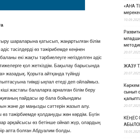
«АНА Т
мерекес
10.09.202
ға
Развити
младши
арттыру шараларына қатысып, жаңартылған білім
методи
діс тәсілдерді өз тәжірибемде кеңінен
20.07.202
баланы екі жақты тәрбиелеуге негізделген әдіс
әтижелерге қол жеткіздім. Бақылау барысында
ЖАЗУ 
20.07.202
» жазадық. Қорыта айтқанда түйінді
ыптасуына тиімді ықпал етеді деп ойлаймыз.
Көркем
іші жастағы балаларға арналған білім беру
сынып 
оқиғаның пайдасы әр бала бойындағы
қалыпт
20.07.202
ын және де маңызды сәттерін жазып алу.
 өз тәжірбиемде қолдануды жөн көрдім. Бүгін
КЕҢЕС
лар әрқайсысы өз бетінше ойнап жүр, олардың
ҚАБЫЛО
 бір апта болған Абдуалим болды.
18.05.202