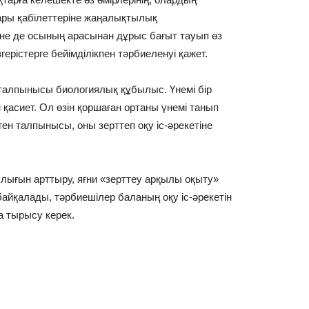
лары қабілеттеріне жаңалықтылық
әне де осының арасынан дұрыс бағыт тауып өз
згерістерге бейімділікпен тәрбиеленуі қажет.
 талпынысы биологиялық құбылыс. Үнемі бір
н қасиет. Ол өзін қоршаған ортаны үнемі танып
еген талпынысы, оны зерттеп оқу іс-әрекетіне
ылығын арттыру, яғни «зерттеу арқылы оқыту»
айқалады, тәрбиешілер баланың оқу іс-әрекетін
а тырысу керек.