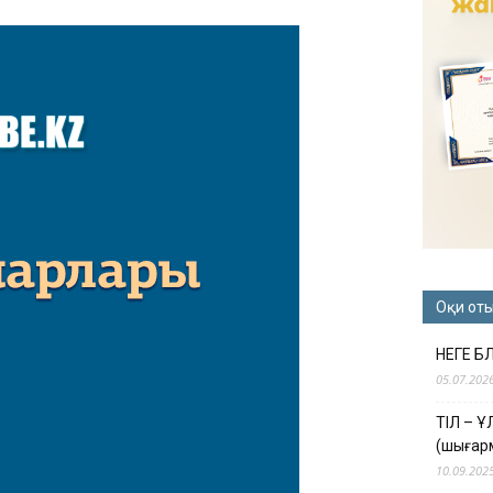
Оқи от
НЕГЕ Б
05.07.202
ТІЛ – 
(шығар
10.09.202