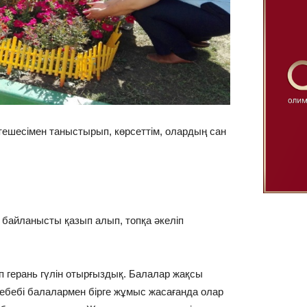
тешесімен таныстырып, көрсеттім, олардың сан
а байланысты қазып алып, топқа әкеліп
 герань гүлін отырғыздық. Балалар жақсы
себебі балалармен бірге жұмыс жасағанда олар