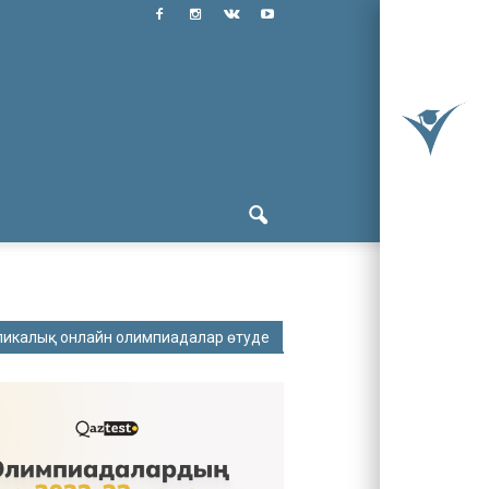
ликалық онлайн олимпиадалар өтуде