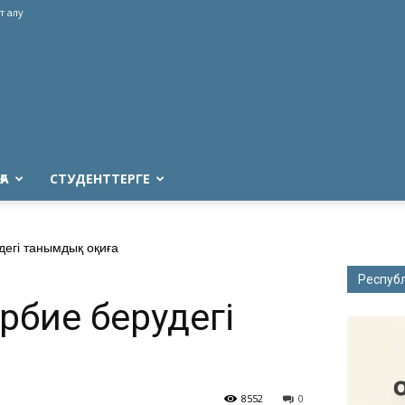
т алу
ҒА
СТУДЕНТТЕРГЕ
дегі танымдық оқиға
Респуб
әрбие берудегі
8552
0