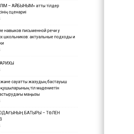
ІЛІМ – АЙБЫНЫМ» атты тілдер
інің сценариі
5
е навыков письменной речи у
х школьников: актуальные подходы и
ки
5
ТАРИХЫ
5
 және сауатты жазудың бастауыш
оқушыларының тіл мәдениетін
астырудағы маңызы
5
 ОДАҒЫНЫҢ БАТЫРЫ – ТӨЛЕН
В
5