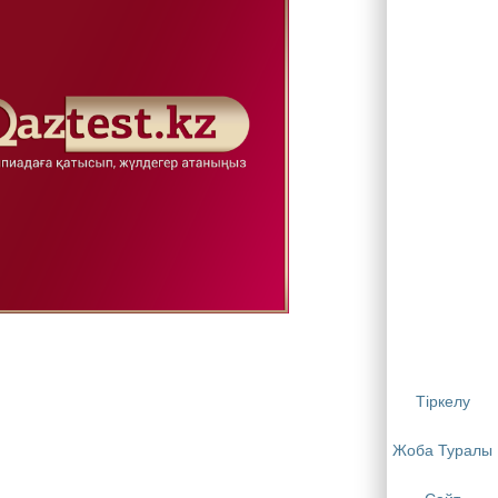
Тіркелу
Жоба Туралы