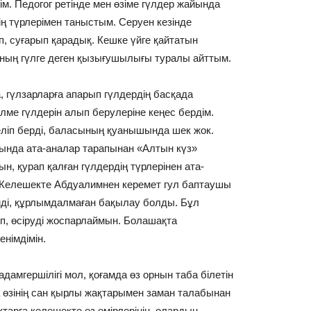
м. Педогог ретінде мен өзіме гүлдер жайында
ң түрлерімен таныстым. Серуен кезінде
, суғарып қарадық. Кешке үйге қайтатын
 оның гүлге деген қызығушылығы туралы айттым.
, гүлзарларға апарып гүлдердің басқада
лме гүлдерін алып берулеріне кеңес бердім.
келіп берді, баласының қуанышында шек жок.
нда ата-аналар тарапынан «Алтын күз»
, қурап қалған гүлдердің түрлерінен ата-
. Келешекте Абдуалимнен керемет гул баптаушы
мді, құрлымдалмаған бақылау болды. Бұл
іп, өсіруді жоспарлаймын. Болашақта
німдімін.
 адамгершілігі мол, қоғамда өз орнын таба білетін
а өзінің сан қырлы жақтарымен заман талабынан
ақтарға келешекте өз өмірлерінің, олардың