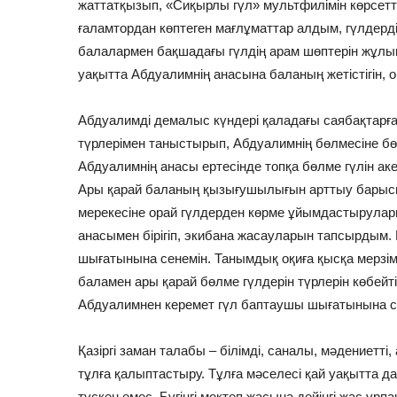
жаттатқызып, «Сиқырлы гүл» мультфилімін көрсетті
ғаламтордан көптеген мағлұматтар алдым, гүлдерді
балалармен бақшадағы гүлдің арам шөптерін жұлып
уақытта Абдуалимнің анасына баланың жетістігін,
Абдуалимді демалыс күндері қаладағы саябақтарға
түрлерімен таныстырып, Абдуалимнің бөлмесіне бө
Абдуалимнің анасы ертесінде топқа бөлме гүлін а
Ары қарай баланың қызығушылығын арттыу барысы
мерекесіне орай гүлдерден көрме ұйымдастыруларын
анасымен бірігіп, экибана жасауларын тапсырдым
шығатынына сенемін. Танымдық оқиға қысқа мерзі
баламен ары қарай бөлме гүлдерін түрлерін көбейт
Абдуалимнен керемет гүл баптаушы шығатынына се
Қазіргі заман талабы – білімді, саналы, мәдениетті,
тұлға қалыптастыру. Тұлға мәселесі қай уақытта д
түскен емес. Бүгінгі мектеп жасына дейінгі жас ұрп