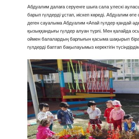
Абдуалим далаға серуенге шыға сала улескі ауласы
барып гүлдерді ұстап, иіскеп көреді. Абдуалим өте
деген сауалыма Абдуалим «Апай гүлдер қандай әдем
қызыққандығы гүлдер алуан түрлі. Мен қалайда о
оймен балалардың барлығын қасыма шақырып біраз
гүлдерді баптап бақылауымыз керектігін түсіндірдім