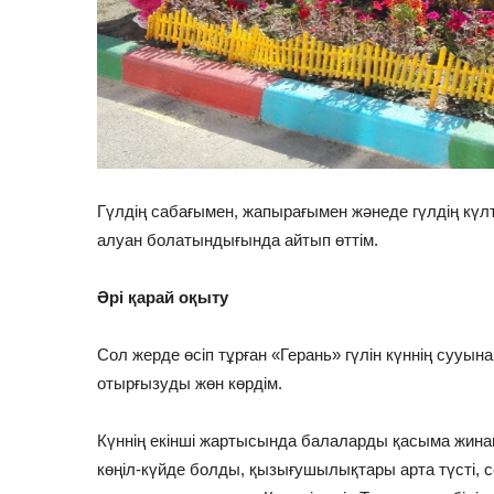
Гүлдің сабағымен, жапырағымен жәнеде гүлдің күл
алуан болатындығында айтып өттім.
Әрі қарай оқыту
Сол жерде өсіп тұрған «Герань» гүлін күннің сууын
отырғызуды жөн көрдім.
Күннің екінші жартысында балаларды қасыма жинап
көңіл-күйде болды, қызығушылықтары арта түсті, 