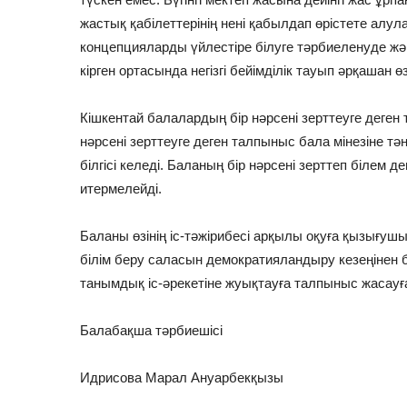
жастық қабілеттерінің нені қабылдап өрістете алу
концепцияларды үйлестіре білуге тәрбиеленуде ж
кірген ортасында негізгі бейімділік тауып әрқашан ө
Кішкентай балалардың бір нәрсені зерттеуге деген
нәрсені зерттеуге деген талпыныс бала мінезіне тә
білгісі келеді. Баланың бір нәрсені зерттеп білем д
итермелейді.
Баланы өзінің іс-тәжірибесі арқылы оқуға қызығуш
білім беру саласын демократияландыру кезеңінен б
танымдық іс-әрекетіне жуықтауға талпыныс жасауғ
Балабақша тәрбиешісі
Идрисова Марал Ануарбекқызы