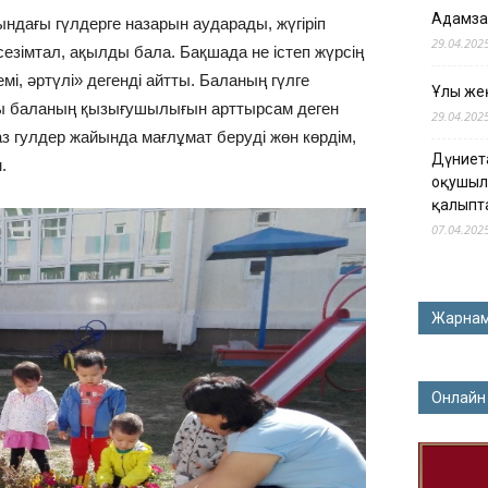
Адамза
ндағы гүлдерге назарын аударады, жүгіріп
29.04.202
 сезімтал, ақылды бала. Бақшада не істеп жүрсің
і, әртүлі» дегенді айтты. Баланың гүлге
Ұлы жең
сы баланың қызығушылығын арттырсам деген
29.04.202
 гулдер жайында мағлұмат беруді жөн көрдім,
Дүниет
.
оқушыл
қалыпт
07.04.202
Жарна
Онлайн