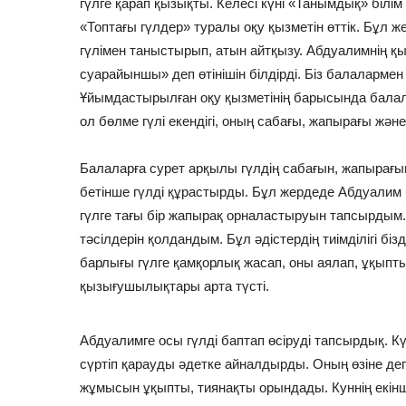
гүлге қарап қызықты. Келесі күні «Танымдық» біл
«Топтағы гүлдер» туралы оқу қызметін өттік. Бұл ж
гүлімен таныстырып, атын айтқызу. Абдуалимнің қ
суарайыншы» деп өтінішін білдірді. Біз балалармен
Ұйымдастырылған оқу қызметінің барысында балала
ол бөлме гүлі екендігі, оның сабағы, жапырағы жә
Балаларға сурет арқылы гүлдің сабағын, жапырағын
бетінше гүлді құрастырды. Бұл жердеде Абдуалим 
гүлге тағы бір жапырақ орналастыруын тапсырдым.
тәсілдерін қолдандым. Бұл әдістердің тиімділігі б
барлығы гүлге қамқорлық жасап, оны аялап, ұқыпт
қызығушылықтары арта түсті.
Абдуалимге осы гүлді баптап өсіруді тапсырдық. К
сүртіп қарауды әдетке айналдырды. Оның өзіне деге
жұмысын ұқыпты, тиянақты орындады. Куннің екінш