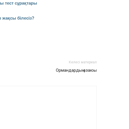
ы тест сұрақтары
 жақсы білесіз?
Келесі материал
Ор­ман­дар­дың азаюы