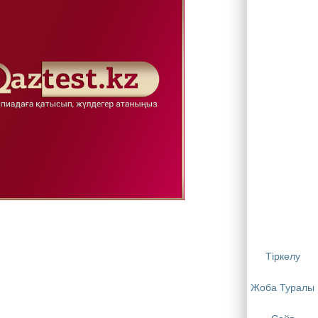
Тіркелу
Жоба Туралы