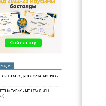
ырыңыз!
ЛОГИНГ ЕМЕС, ДӘЛ ЖУРНАЛИСТИКА?
6
ҰЛТТЫҢ ТАРИХЫ МЕН ТАҒДЫРЫ
ма)
5