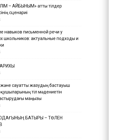
ІЛІМ – АЙБЫНЫМ» атты тілдер
інің сценариі
5
е навыков письменной речи у
х школьников: актуальные подходы и
ки
5
ТАРИХЫ
5
 және сауатты жазудың бастауыш
оқушыларының тіл мәдениетін
астырудағы маңызы
5
 ОДАҒЫНЫҢ БАТЫРЫ – ТӨЛЕН
В
5