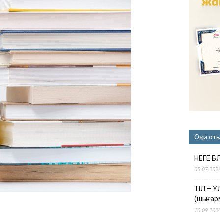
Оқи от
НЕГЕ Б
05.07.202
ТІЛ – 
(шығар
10.09.202