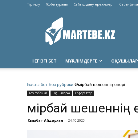
Тіркелу
Жоба туралы
Сайт қолдану ережелері
Сертифика
Martebe.kz
білім
сайты
НЕГІЗГІ БЕТ
МҰҒАЛІМДЕРГЕ
ОҚУШЫЛАР
Басты бет
Без рубрики
Өмірбай шешеннің өнері
Без рубрики
Оқушыларға
Рефераттар
Өмірбай шешеннің 
Сымбат Айдархан
-
24.10.2020