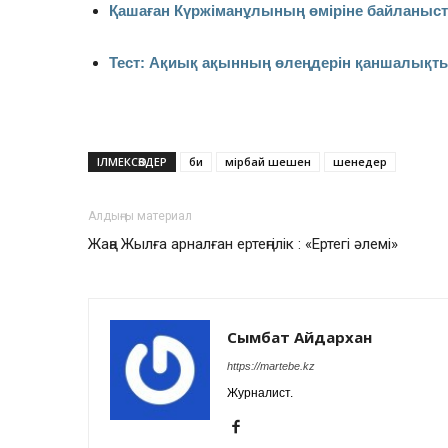
Қашаған Күржіманұлының өміріне байланыст
Тест: Ақиық ақынның өлеңдерін қаншалықты
ІЛМЕКСӨЗДЕР
би
Өмірбай шешен
шенедер
Алдыңғы материал
Жаңа Жылға арналған ертеңгілік : «Ертегі әлемі»
Сымбат Айдархан
https://martebe.kz
Журналист.