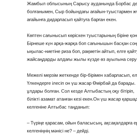
Жамбыл облысының Сарысу ауданында Борбас деге
болғанымен, Сыр бойындағы ағайын-туыстармен жүз
ағайынға дидарласып қайтуға барған екен.
Көптен сағынысып көріскен туыстарының біріне қоны
Бірнеше күн арқа-жарқа боп сағынышын басқан соң
ықылас-­ниетіне риза боп, рақметін айтып, елге қа
жайсаңдарды алдағы жылы күзде өз ауылына серу
Межелі мерзім жеткенде бір-бірімен хабарласып, 
Үлкендерге ілесіп он үш жасар Өмірбай да барады
ұлдары болған. Сол кезде Алтыбастың оқу бітіріп,
білікті азамат атанған кезі екен.Он үш жасар қарш
келгеніне Алтыбас таңданып:
– Түріңе қарасам, ойын баласысың, ақсақалдарға е
келгеніңнің мәнісі не? – дейді.