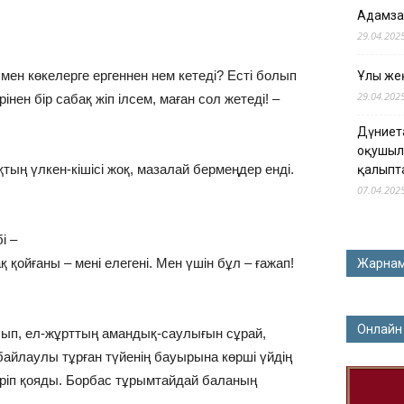
Адамза
29.04.202
 мен көкелерге ергеннен нем кетеді? Есті болып
Ұлы жең
29.04.202
нен бір сабақ жіп ілсем, маған сол жетеді! –
Дүниет
оқушыл
қтың үлкен-кішісі жоқ, мазалай бермеңдер енді.
қалыпт
07.04.202
і –
қ қойғаны – мені елегені. Мен үшін бұл – ғажап!
Жарна
Онлайн
ып, ел-жұрттың амандық-­саулығын сұрай,
байлаулы тұрған түйенің бауырына көрші үйдің
тіріп қояды. Борбас тұрымтайдай баланың