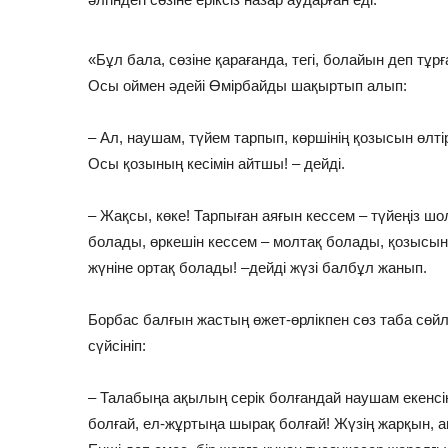
«Бұл бала, сөзіне қарағанда, тегі, болайын деп тұрғ
Осы оймен әдейі Өмірбайды шақыртып алып:
– Ал, наушам, түйем тарпып, көршінің қозысын өлтір
Осы қозының кесімін айтшы! – дейді.
– Жақсы, көке! Тарпыған аяғын кессем – түйеңіз шо
болады, өркешін кессем – молтақ болады, қозысын
жүніне ортақ болады! –дейді жүзі балбұл жанып.
Борбас балғын жастың өжет-өрлікпен сөз таба сөйл
сүйсініп:
– Талабыңа ақылың серік болғандай наушам екенсің
болғай, ел-жұртыңа шырақ болғай! Жүзің жарқын, 