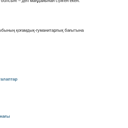
 болсын! – деп маңдайынан сүйген екен.
сыныбының қоғамдық-гуманитарлық бағытына
талаптар
инағы