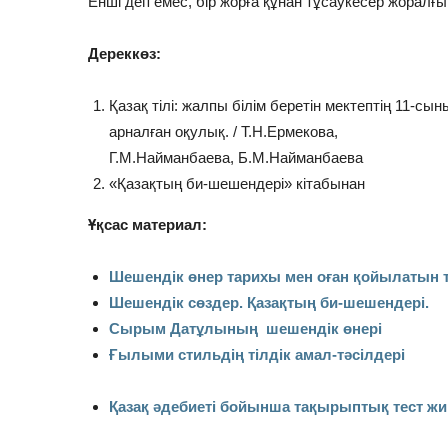
Енші деп емес, бір жорға құнан тұсаукесер жоралғы
Дереккөз:
Қазақ тілі: жалпы білім беретін мектептің 11-
арналған оқулық. / Т.Н.Ермекова,
Г.М.Найманбаева, Б.М.Найманбаева
«Қазақтың би-шешендері» кітабынан
Ұқсас материал:
Шешендік өнер тарихы мен оған қойылатын 
Шешендік сөздер. Қазақтың би-шешендері.
Сырым Датұлының шешендік өнері
Ғылыми стильдің тілдік амал-тәсілдері
Қазақ әдебиеті бойынша тақырыптық тест ж