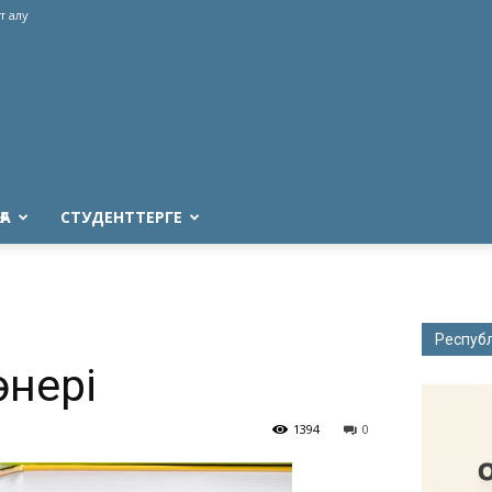
т алу
ҒА
СТУДЕНТТЕРГЕ
Респуб
өнері
1394
0