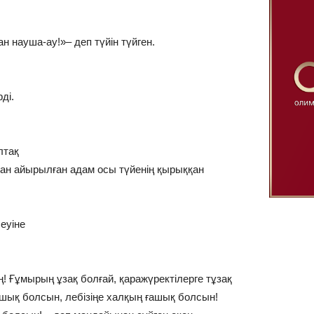
ан науша-ау!»– деп түйін түйген.
ді.
лтақ
ан айырылған адам осы түйенің қырыққан
еуіне
! Ғұмырың ұзақ болғай, қаражүректілерге тұзақ
ашық болсын, лебізіңе халқың ғашық болсын!