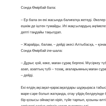
Сонда Өмірбай бала:
– Ер бала он екі жасында балиғатқа жетеді. Әкелер
ешкім де іштен тумайды. Игі жақсылардың әңгімелері
депті таңдайы тақылдап.
– Жарайды, балам, – дейді әкесі Алтыбасқа, – қона
Сонда Өмірбай іле-шала:
– Дұрыс қой, көке, маған сұрақ бергені. Мүсіркеу түб
азап, азаптың түбі – тозақ, ағаларымның маған сұра
– дейді.
Екі елдің ақсақал-қарасақалдары шұрқыраса табыс
мәре-сәре болып жатқанда, отау үйдің белдеуінде 
бір қозысы ойнақтап кіріп, түйе тарпып, қозыны өл
әлгіндегі сөзіне еріксіз назар аударған еді.