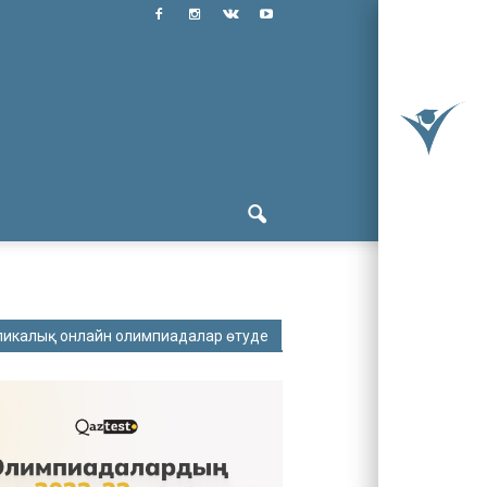
ликалық онлайн олимпиадалар өтуде