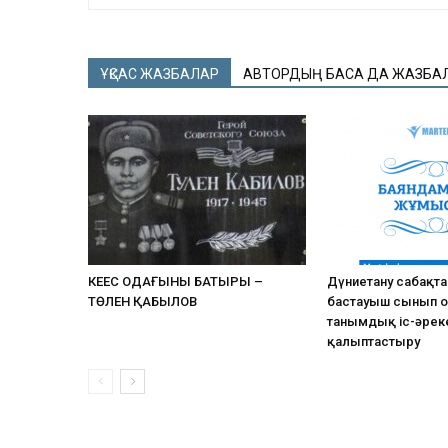
ҰҚСАС ЖАЗБАЛАР
АВТОРДЫҢ БАСҚА ДА ЖАЗБА
КЕҢЕС ОДАҒЫНЫҢ БАТЫРЫ –
Дүниетану сабақт
ТӨЛЕН ҚАБЫЛОВ
бастауыш сынып 
танымдық іс-әреке
қалыптастыру