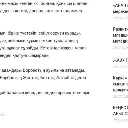
н жасы келген кісі болған. Қонысы шалғай
«АНА Т
десіп-көрісуді аңсап, алтыжеті адаммен
мерекес
10.09.202
Развити
п, біріне түстеніп, сейіл-серуен құрады.
младши
, ақ пейілмен құрмет еткен туыстардың
методи
йтуға рұқсат сұрайды. Кетерінде жақсы менен
20.07.202
ендеп қайтуға шақырады.
ЖАЗУ 
20.07.202
ел адамдары Борбастың ауылына аттанады.
. Борбастың Жантас, Бектас, Алтыбас деген
Көркем
сынып 
қалыпт
адай баланың қияндағы елден ересектерге еріп
20.07.202
КЕҢЕС
ҚАБЫЛО
ріп
18.05.202