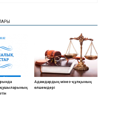
ЛАРЫ
арында
Адамдардың мінез-құлқының
оқушыларының
өлшемдері
тін