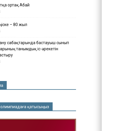
тқа ортақ Абай
5
іске – 80 жыл
5
ану сабақтарында бастауыш сынып
арының танымдық іс-әрекетін
астыру
5
ма
 олимпиадаға қатысыңыз