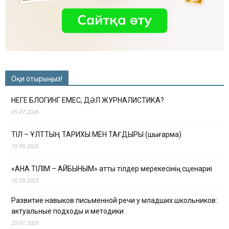
Оқи отырыңыз!
НЕГЕ БЛОГИНГ ЕМЕС, ДӘЛ ЖУРНАЛИСТИКА?
05.07.2026
ТІЛ – ҰЛТТЫҢ ТАРИХЫ МЕН ТАҒДЫРЫ (шығарма)
10.09.2025
«АНА ТІЛІМ – АЙБЫНЫМ» атты тілдер мерекесінің сценариі
10.09.2025
Развитие навыков письменной речи у младших школьников:
актуальные подходы и методики
20.07.2025