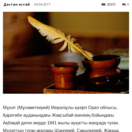
Дастан Қастай
-
06.04.2017
20351
0
Мұхит (Мұхаметкерей) Мерәліұлы қазіргі Орал облысы,
Қаратөбе ауданындағы Жақсыбай өзенінің бойындағы
Ақбақай деген жерде 1841 жылы ауқатты жанұяда туған.
Мұхиттың туған ағалары Шәңгерей, Сақыпкерей, Жанша,