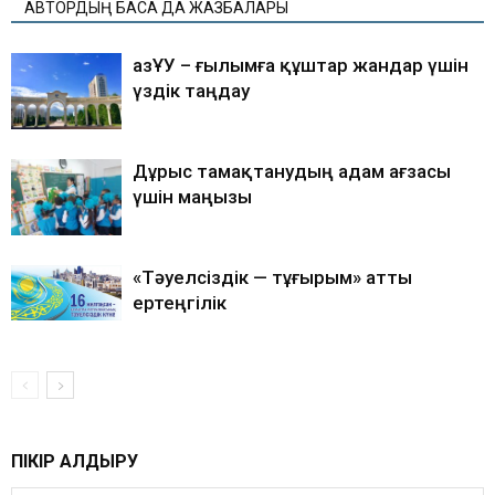
АВТОРДЫҢ БАСҚА ДА ЖАЗБАЛАРЫ
ҚазҰУ – ғылымға құштар жандар үшін
үздік таңдау
Дұрыс тамақтанудың адам ағзасы
үшін маңызы
«Тәуелсіздік — тұғырым» атты
ертеңгілік
ПІКІР ҚАЛДЫРУ