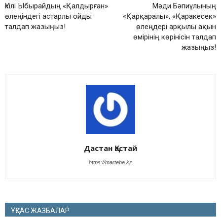
Үкілі Ыбырайдың «Қалдырған»
Мәди Бәпиұлының
өлеңіндегі астарлы ойды
«Қарқаралы», «Қаракесек»
талдап жазыңыз!
өлеңдері арқылы ақын
өмірінің көрінісін талдап
жазыңыз!
Дастан Қастай
https://martebe.kz
ҰҚСАС ЖАЗБАЛАР