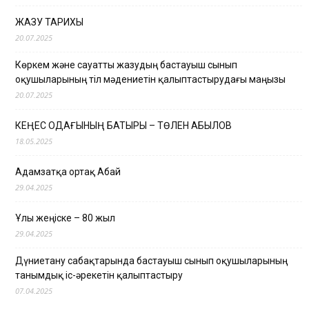
ЖАЗУ ТАРИХЫ
20.07.2025
Көркем және сауатты жазудың бастауыш сынып
оқушыларының тіл мәдениетін қалыптастырудағы маңызы
20.07.2025
КЕҢЕС ОДАҒЫНЫҢ БАТЫРЫ – ТӨЛЕН ҚАБЫЛОВ
18.05.2025
Адамзатқа ортақ Абай
29.04.2025
Ұлы жеңіске – 80 жыл
29.04.2025
Дүниетану сабақтарында бастауыш сынып оқушыларының
танымдық іс-әрекетін қалыптастыру
07.04.2025