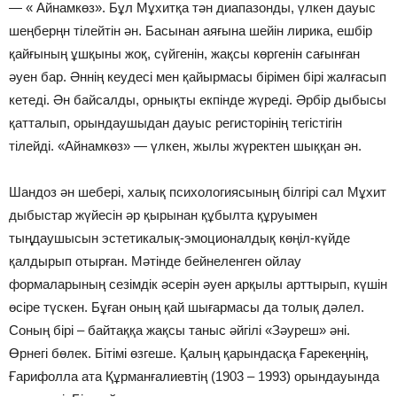
— « Айнамкөз». Бұл Мұхитқа тән диапазонды, үлкен дауыс
шеңберңн тілейтін ән. Басынан аяғына шейін лирика, ешбір
қайғының ұшқыны жоқ, сүйгенін, жақсы көргенін сағынған
әуен бар. Әннің кеудесі мен қайырмасы бірімен бірі жалғасып
кетеді. Ән байсалды, орнықты екпінде жүреді. Әрбір дыбысы
қатталып, орындаушыдан дауыс регисторінің тегістігін
тілейді. «Айнамкөз» — үлкен, жылы жүректен шыққан ән.
Шандоз ән шебері, халық психологиясының білгірі сал Мұхит
дыбыстар жүйесін әр қырынан құбылта құруымен
тыңдаушысын эстетикалық-эмоционалдық көңіл-күйде
қалдырып отырған. Мәтінде бейнеленген ойлау
формаларының сезімдік әсерін әуен арқылы арттырып, күшін
өсіре түскен. Бұған оның қай шығармасы да толық дәлел.
Соның бірі – байтаққа жақсы таныс әйгілі «Зәуреш» әні.
Өрнегі бөлек. Бітімі өзгеше. Қалың қарындасқа Ғарекеңнің,
Ғарифолла ата Құрманғалиевтің (1903 – 1993) орындауында