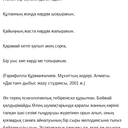
Құланның жонда көрдім шоқырағын,
Қайыңның жаста көрдім жапырағын.
Қарамай кетіп қалып әкең сорға,
Бір уыс көп көрді ме топырағым.
(Ғарифолла Құрманғалиев. Мұхиттың әндері. Алматы.
«Дастан» дыбыс жазу студиясы, 2001 ж.)
Ән терең психологиялық тебіреніске құрылған. Бейжай
қалдырмайды.Өлең шумақтарында қаралы жанның көрініс
тапқан ішкі сезімі тыңдаушы жүрегінен орын алып, оның
қоғамдық санаға айналуының бір сыры мелодиясына тығыз
байланысты-тын. Эстетикалық танымы да, мәні де осында