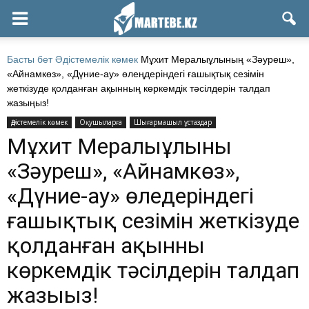
Басты бет
Әдістемелік көмек
Мұхит Мералыұлының «Зәуреш»,
«Айнамкөз», «Дүние-ау» өлеңдеріндегі ғашықтық сезімін
жеткізуде қолданған ақынның көркемдік тәсілдерін талдап
жазыңыз!
Әдістемелік көмек
Оқушыларға
Шығармашыл ұстаздар
Мұхит Мералыұлының
«Зәуреш», «Айнамкөз»,
«Дүние-ау» өлеңдеріндегі
ғашықтық сезімін жеткізуде
қолданған ақынның
көркемдік тәсілдерін талдап
жазыңыз!