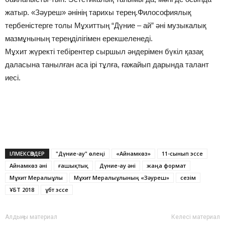
жатыр. «Зәуреш» әнінің тарихы терең.Философиялық
тербеністерге толы Мұхиттың “Дүние – ай” әні музыкалық
мазмұнының тереңділігімен ерекшеленеді.
Мұхит жүректі тебірентер сыршыл әндерімен бүкіл қазақ
даласына танылған аса ірі тұлға, ғажайып дарында талант
иесі.
ІЛМЕКСӨЗДЕР
"Дүние-ау" өлеңі
«Айнамкөз»
11-сынып эссе
Айнамкөз әні
ғашықтық
Дүние-ау әні
жаңа формат
Мұхит Мералыұлы
Мұхит Мералыұлының «Зәуреш»
сезім
ҰБТ 2018
ұбт эссе
Алдыңғы материал
Келесі материал