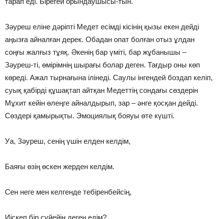
тарап еді. Бірегей орындаушысы-тын.
Зәуреш еліне дәріпті Медет есімді кісінің қызы екен дейді
аңызға айналған дерек. Обадан опат болған отыз ұлдан
соңғы жалғыз тұяқ. Әкенің бар үміті, бар жұбанышы –
Зәуреш-ті, өмірімнің шырағы болар деген. Тағдыр оны көп
көреді. Ажал тырнағына ілінеді. Саулы інгендей боздап келіп,
суық қабірді құшақтап айтқан Медеттің сондағы сөздерін
Мұхит кейін өлеңге айналдырып, зар – әнге қосқан дейді.
Сөздері қамырықты. Эмоциялық бояуы өте күшті.
Уа, Зәуреш, сенің үшін елден келдім,
Баяғы өзің өскен жерден келдім.
Сен неге мен келгенде тебіренбейсің,
Иіскеп бір сүйейін деген едім?