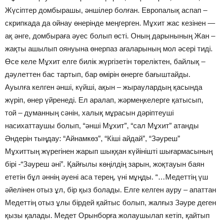
Жүсіптер домбырашы, әншілер болған. Европалық аспап –
скрипкада да ойнау өнерінде меңгерген. Мұхит жас кезінен —
ақ әнге, домбыраға әуес болып өсті. Оның дарынының Жан –
жақты ашылып оянуына өнерпаз ағаларының мол әсері тиді.
Өсе келе Мұхит елге билік жүргізетін төреліктен, байлық –
дәулеттен бас тартып, бар өмірін өнерге бағыштайды.
Ауылға келген әнші, күйші, ақын – жыраулардың қасында
жүріп, өнер үйренеді. Ел аралап, жәрмеңкелерге қатысып,
той – думанның сәнін, халық мұрасын дәріптеуші
насихаттаушы болып, “әнші Мұхит”, “сал Мұхит” атанды
Әндерін тыңдау: “Айнамкөз”, “Кіші айдай”, “Зәуреш”
Мұхиттың жүрегінен жарып шыққан күйінішті шығармасының
бірі -“Зәуреш әні”. Қайғылы көңілдің зарын, жоқтауын баян
ететін бұл әннің әуені аса терең, үні мұңды. “…Медеттің үш
әйелінен отыз ұл, бір қыз болады. Елге келген ауру – апаттан
Медеттің отыз ұлы бірдей қайтыс болып, жалғыз Зәуре деген
қызы қалады. Медет Орынборға жолаушылап кетіп, қайтып