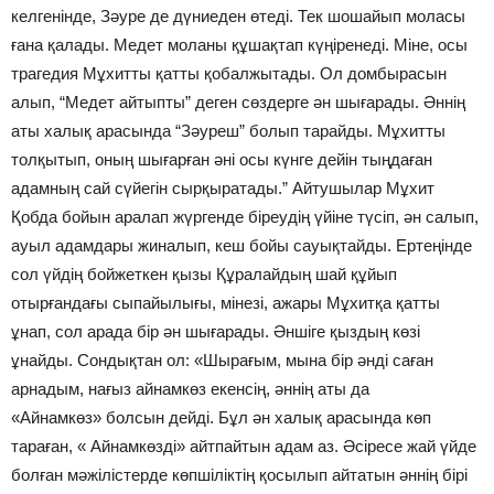
келгенінде, Зәуре де дүниеден өтеді. Тек шошайып моласы
ғана қалады. Медет моланы құшақтап күңіренеді. Міне, осы
трагедия Мұхитты қатты қобалжытады. Ол домбырасын
алып, “Медет айтыпты” деген сөздерге ән шығарады. Әннің
аты халық арасында “Зәуреш” болып тарайды. Мұхитты
толқытып, оның шығарған әні осы күнге дейін тыңдаған
адамның сай сүйегін сырқыратады.” Айтушылар Мұхит
Қобда бойын аралап жүргенде біреудің үйіне түсіп, ән салып,
ауыл адамдары жиналып, кеш бойы сауықтайды. Ертеңінде
сол үйдің бойжеткен қызы Құралайдың шай құйып
отырғандағы сыпайылығы, мінезі, ажары Мұхитқа қатты
ұнап, сол арада бір ән шығарады. Әншіге қыздың көзі
ұнайды. Сондықтан ол: «Шырағым, мына бір әнді саған
арнадым, нағыз айнамкөз екенсің, әннің аты да
«Айнамкөз» болсын дейді. Бұл ән халық арасында көп
тараған, « Айнамкөзді» айтпайтын адам аз. Әсіресе жай үйде
болған мәжілістерде көпшіліктің қосылып айтатын әннің бірі