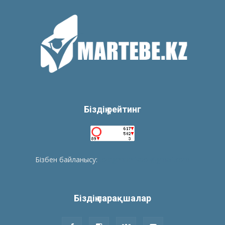
Біздің рейтинг
Бізбен байланысу:
tolegenberikbol@gmail.com
Біздің парақшалар