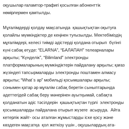
оқушылар ғаламтор-трафигі қосылған абоненттік
нөмірлермен қамтылды.
Мұғалімдерді қолдау мақсатында қашықтықтан оқытуға
қолайлы мүмкіндіктер де кеңінен туғызылды. Мектебіміздің
мұғалімдері, келесі тиімді әдістерді қолдана отырып бүгінгі
күні сабақ өтуде: “ELARNA”, “БАЛАПАН” телеарналары
арқылы; “Күнделік”, “Bilimland” электронды
платформаларының мүмкіндіктерін пайдалану арқылы; қағаз
жүзіндегі тапсырмаларды электронды поштамен алмасу
арқылы; “What`s ap” мобильді қосымшалары арқылы;
сонымен қатар әр мұғалім сабақ беретін сыныптарында
әдеттегідей сабақ беру мәнерінен ауытқымай, сабақта
қолданатын әдіс тәсілдерін қашықтықтан түрлі электронды
қосымшаларды пайдалана отырып жүзеге асыруда. Айта
кетерлік жайт- осы аталған жұмыстарды іске қосу және
көздеген мақсатқа қол жеткізу үшін , оқушылардың ата-