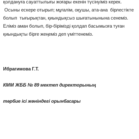
қолдануға сауаттылығы жоғары екенін түсінуіміз керек.
Осыны ескере отырып; мұғалім, оқушы, ата-ана бірлестікте
болып тығырықтан, қиындықсыз шығатынынына сенеміз.
Еліміз аман болып, бір-бірімізді қолдап басымызға туған
қиындықты бірге жеңеміз деп үміттенеміз.
Ибрагимова Г.Т.
КММ ЖББ № 89 мектеп директорының
тәрбие ісі жөніндегі орынбасары