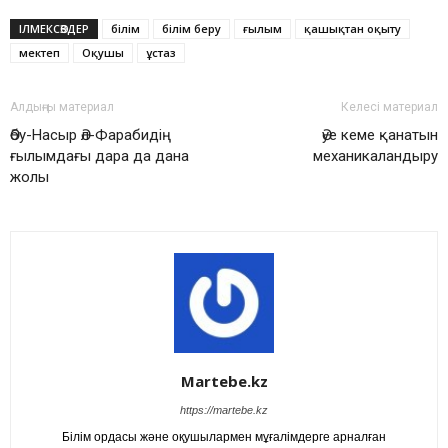
ІЛМЕКСӨЗДЕР
білім
білім беру
ғылым
қашықтан оқыту
мектеп
Оқушы
ұстаз
Алдыңғы материал
Келесі материал
Әбу-Насыр Әл-Фарабидің
Әуе кеме қанатын
ғылымдағы дара да дана
механикаландыру
жолы
Martebe.kz
https://martebe.kz
Білім ордасы және оқушылармен мұғалімдерге арналған