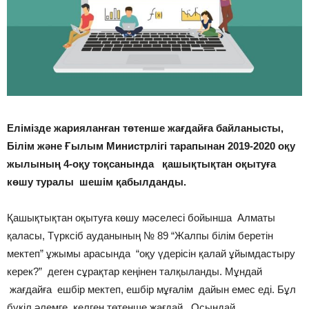
Елімізде жарияланған төтенше жағдайға байланысты,
Білім және Ғылым Министрлігі тарапынан 2019-2020 оқу
жылының 4-оқу тоқсанында қашықтықтан оқытуға
көшу туралы шешім қабылданды.
Қашықтықтан оқытуға көшу мәселесі бойынша Алматы
қаласы, Түрксіб ауданының № 89 “Жалпы білім беретін
мектеп” ұжымы арасында “оқу үдерісін қалай ұйымдастыру
керек?” деген сұрақтар кеңінен талқыланды. Мұндай
жағдайға ешбір мектеп, ешбір мұғалім дайын емес еді. Бұл
бүкіл әлемге келген төтенше жағдай. Осындай