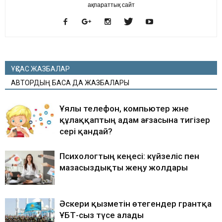
ақпараттық сайт
ҰҚСАС ЖАЗБАЛАР
АВТОРДЫҢ БАСҚА ДА ЖАЗБАЛАРЫ
Ұялы телефон, компьютер және
құлаққаптың адам ағзасына тигізер
әсері қандай?
Психологтың кеңесі: күйзеліс пен
мазасыздықты жеңу жолдары
Әскери қызметін өтегендер грантқа
ҰБТ-сыз түсе алады