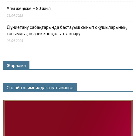
Ұлы жеңіске – 80 жыл
29.04.2025
Дүниетану сабақтарында бастауыш сынып оқушыларының
танымдық іс-әрекетін қалыптастыру
07.04.2025
Жарнама
Онлайн олимпиадаға қатысыңыз