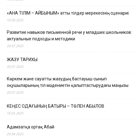
«АНА ТІЛІМ – АЙБЫНЫМ» атты тілдер мерекесінің сценариі
10.09.2025
Развитие навыков письменной речи у младших школьников:
актуальные подходы и методики
20.07.2025
ЖАЗУ ТАРИХЫ
20.07.2025
Көркем және сауатты жазудың бастауыш сынып
оқушыларының тіл мәдениетін қалыптастырудағы маңызы
20.07.2025
КЕҢЕС ОДАҒЫНЫҢ БАТЫРЫ – ТӨЛЕН ҚАБЫЛОВ
18.05.2025
Адамзатқа ортақ Абай
29.04.2025