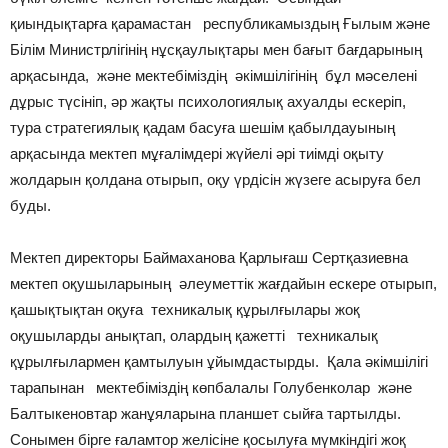
қиындықтарға қарамастан республикамыздың Ғылым және
Білім Министрлігінің нұсқаулықтары мен бағыт бағдарының
арқасында, және мектебіміздің әкімшілігінің бұл мәселені
дұрыс түсініп, әр жақты психологиялық ахуалды ескеріп,
тура стратегиялық қадам басуға шешім қабылдауының
арқасында мектеп мұғалімдері жүйелі әрі тиімді оқыту
жолдарын қолдана отырып, оқу үрдісін жүзеге асыруға бел
буды.
Мектеп директоры Баймаханова Қарлығаш Сертқазиевна
мектеп оқушыларының әлеуметтік жағдайын ескере отырып,
қашықтықтан оқуға техникалық құрылғылары жоқ
оқушыларды анықтап, олардың қажетті техникалық
құрылғылармен қамтылуын ұйымдастырды. Қала әкімшілігі
тарапынан мектебіміздің көпбалалы Голубенколар және
Балтыкеновтар жанұяларына планшет сыйға тартылды.
Сонымен бірге ғаламтор желісіне қосылуға мүмкіндігі жоқ