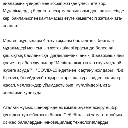
аналарының еңбегі мен қосып жатқан үлесі өте зор.
Мұғалімдердің берген тапсырмаларын орындап, нәтижесінде
кері байланыспен қамтамасыз етуге көмектесіп жатқан- ата-
аналар.
Мектеп оқушылары 4 -оқу тоқсаны басталғалы бері пән
мұғалімдері мен сынып жетекшілері арасында белсенді,
қашықтық байланысқа дағдыланғаны анық. Шығармашылық
қасиеттері бар оқушылар “Менің қашықтықтан оқуым қалай
жүзеге асуда?”, “COVID-19 індетінен сақтану жолдары”, “Біз
біргеміз, біз үйдеміз” тақырыптарында түрлі видео роликтер
жасап, челленждер ұйымдастырып мұғалімдерін, ата-
аналарын қуантуда.
Аталған жұмыс шеңберінде өз ісімізді жүзеге асыру ешбір
қиындық туғызбағанын білдік. Себебі қазіргі заман талабына
сәйкес балалардың инновациялық технологияларды