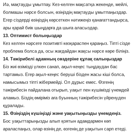
Иә, мақтауды ұмытпау. Кез-келген мақсатқа жекенде, мейлі,
болмашы нәрсе болсын, өзіңіздің мақтауды ұмытпаңыздар.
Егер сіздерді өзіңіздің көрсеткен нәтижеңіз қанағаттандырса,
ары қарай биік шыңдарға да шыға аласыздар.
13. Оптимист болыңыздар
Кез келген нәрсеге позитивті көзқараспен қараңыз. Тіпті сізде
проблема болса да, осы жағдайдан жақсы нәрсе көре біліңіз.
14. Тәжірибелі адамның сөздеріне құлақ салыңыздар
Біз жиі өзімізді үлкен санап, ақыл-кеңес тыңдаудан бас
тартамыз. Егер ақыл-кеңес беруші бізден жасы кіші болса,
намысымыз тіпті жібермейді. Ол дұрыс емес. Өзгенің
тәжірибесін пайдалана отырып, уақыт пен күшімізді үнемдей
аламыз. Біздің өміріміз аға буынның тәжірибесін үйренуден
құралады.
15. Өзіңіздің күшіңізді және уақытыңызды үнемдеңіз.
Бос уақыттарыңызды алып қоятын адамдармен көп
араласпаңыз, олар өзінің де, өзгенің де уақытын сарп етеді.