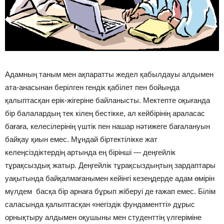
Адамның таным мен ақпаратты жедел қабылдауы алдымен
ата-анасынан берілген гендік қабілет пен бойында
қалыптасқан ерік-жігеріне байланысты. Мектепте оқығанда
бір балалардың тек кілең бестікке, ал кейбірінің араласас
бағаға, келесілерінің үштік пен нашар нәтижеге бағалануын
байқау қиын емес. Мұндай біртектілікке жат
келеңсіздіктердің артында ең бірінші — деңгейлік
тұрақсыздық жатыр. Деңгейлік тұрақсыздыңтың зардаптары
уақытында байқалмағанымен кейінгі кезеңдерде адам өмірін
мүлдем басқа бір арнаға бұрып жіберуі де ғажап емес. Білім
саласында қалыптасқан «негіздік фундаментті» дұрыс
орнықтыру алдымен оқушыны мен студенттің үлгеріміне