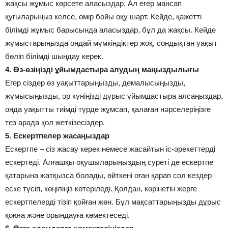
жақсы жұмыс көрсете аласыздар. Ал егер мансап
қуғыларыңыз келсе, өмір бойы оқу шарт. Кейде, қажетті
білімді жұмыс барысында аласыздар, бұл да жақсы. Кейде
жұмыстарыңызда ондай мүмкіндіктер жоқ, сондықтан уақыт
бөліп білімді шыңдау керек.
4. Өз-өзіңізді ұйымдастыра алудың маңыздылығы
Егер сіздер өз уақыттарыңызды, демалысыңызды,
жұмысыңызды, әр күніңізді дұрыс ұйымдастыра алсаңыздар,
онда уақытты тиімді түрде жұмсап, қалаған нәрселеріңізге
тез арада қол жеткізесіздер.
5. Ескертпелер жасаңыздар
Ескертпе – сіз жасау керек немесе жасайтын іс-әрекеттерді
ескертеді. Алғашқы оқушыларыңыздың суреті де ескертпе
қатарына жатқызса болады, өйткені оған қарап сол кездер
еске түсіп, көңіліңіз көтеріледі. Қолдан, көрінетін жерге
ескертпелерді тізіп қойған жөн. Бұл мақсаттарыңызды дұрыс
қоюға және орындауға көмектеседі.