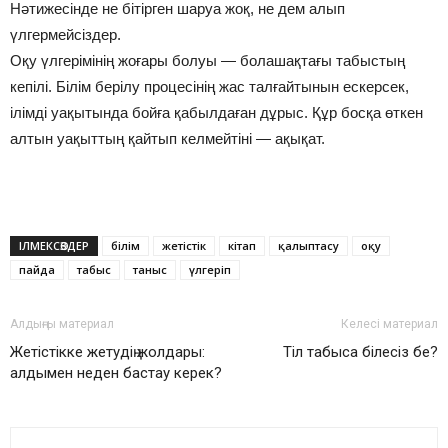
Нәтижесінде не бітірген шаруа жоқ, не дем алып
үлгермейсіздер.
Оқу үлгерімінің жоғары болуы — болашақтағы табыстың
кепілі. Білім берілу процесінің жас талғайтынын ескерсек,
ілімді уақытында бойға қабылдаған дұрыс. Құр босқа өткен
алтын уақыттың қайтып келмейтіні — ақықат.
ІЛМЕКСӨЗДЕР
білім
жетістік
кітап
қалыптасу
оқу
пайда
табыс
таныс
үлгеріп
Алдыңғы материал
Келесі материал
Жетістікке жетудің жолдары:
Тіл табыса білесіз бе?
алдымен неден бастау керек?