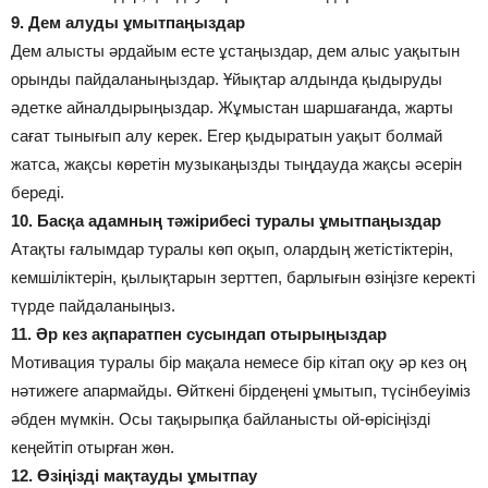
9. Дем алуды ұмытпаңыздар
Дем алысты әрдайым есте ұстаңыздар, дем алыс уақытын
орынды пайдаланыңыздар. Ұйықтар алдында қыдыруды
әдетке айналдырыңыздар. Жұмыстан шаршағанда, жарты
сағат тынығып алу керек. Егер қыдыратын уақыт болмай
жатса, жақсы көретін музыкаңызды тыңдауда жақсы әсерін
береді.
10. Басқа адамның тәжірибесі туралы ұмытпаңыздар
Атақты ғалымдар туралы көп оқып, олардың жетістіктерін,
кемшіліктерін, қылықтарын зерттеп, барлығын өзіңізге керекті
түрде пайдаланыңыз.
11. Әр кез ақпаратпен сусындап отырыңыздар
Мотивация туралы бір мақала немесе бір кітап оқу әр кез оң
нәтижеге апармайды. Өйткені бірдеңені ұмытып, түсінбеуіміз
әбден мүмкін. Осы тақырыпқа байланысты ой-өрісіңізді
кеңейтіп отырған жөн.
12. Өзіңізді мақтауды ұмытпау