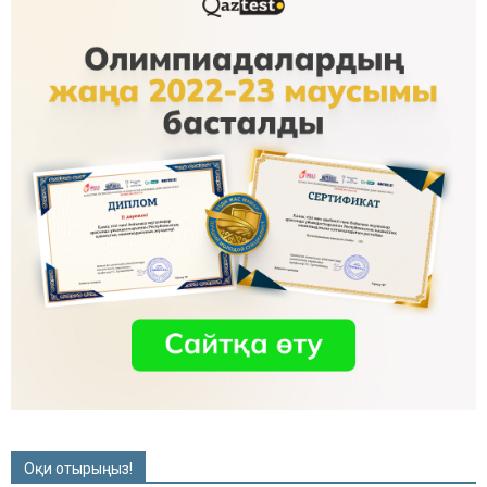
Оқи отырыңыз!