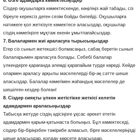
6. Өзге адамдарға көмектесіңіздер
Сіздер оқушыларға көмектескенде, көңіліңіз жай табады, сіз
біреуге керексіз деген сезім бойды билейді. Оқушыларға
нәтижеге қол жеткізуге көмектесе аласыздар, оқушылар
сіздің көмегіңізге мұқтаж екенін ұмытпағайсыздар.
7. Балалармен жиі араласуға тырысыңыздар
Егер сіз сынып жетекшісі болмасаңыз, сабақ беретін сынып
балаларымен араласуға болады. Себебі балалар
үлкендерге қарағанда әлемді қарапайым түрде көреді. Кейде
олармен араласу арқылы мәселелерді бір-ақ сәтте шеше
аласыздар. Балалар көмегімен жаһандық мәселелер де
шешілген кездер болған!
8. Сіздер сияқты үлкен жетістікке жеткісі келетін
адамдармен араласыңыздар
Табысқа жетуде сіздің әдісіңізге ұқсас әрекет ететін
адамдармен қарым-қатынаста болыңыз. Бұл көмектеседі,
сіздер бір-біріңізбен тәжірибе алмасып, бірге мәселелеріңізді
шеше аласыздар, қолдау көрсете аласыздар.