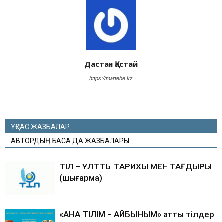
Дастан Қастай
https://martebe.kz
ҰҚСАС ЖАЗБАЛАР
АВТОРДЫҢ БАСҚА ДА ЖАЗБАЛАРЫ
ТІЛ – ҰЛТТЫҢ ТАРИХЫ МЕН ТАҒДЫРЫ
(шығарма)
«АНА ТІЛІМ – АЙБЫНЫМ» атты тілдер