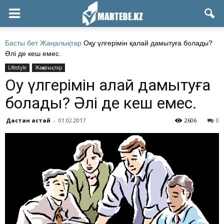
Басты бет
Жаңалықтар
Оқу үлгерімін қалай дамытуға болады?
Әлі де кеш емес.
Lifestyle
Жаңалықтар
Оқу үлгерімін қалай дамытуға
болады? Әлі де кеш емес.
Дастан Қастай
-
01.02.2017
2606
0