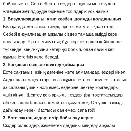
байланысты. Сол себептен сіздерге оқушы мен студент
үлгерімін жетілдірудің бірнеше тәсілдерін ұсынамыз.
1. Визуализацияны, яғни көзбен шолуды қолданыңыз
Бұл қағида жетістікке тиімді, әрі тез жетуге ықпал етеді.
Себебі визуализация арқылы сіздер тамаша өмірді көре
аласыздар. Бір-екі минуттық бұл көріністерден кейін жерге
түскенде, көңіл-күйіңіз көтеріңкі болып, одан сайын көп
жұмыс істегіңіз келе береді.
2. Ешқашан өзіңізге шектеу қоймаңыз
Есте сақтаңыз: өзінің дегеніне жете алмағандар, өздері кінәлі.
Алдындағы мақсаттарына аз жұмыс істегені немесе ынтасын
аз салғаны үшін кінәлі емес, өздеріне шектеу қойғандары
үшін кінәлі. Шектеу қою арқылы, өздеріңізді тоқтатасыздар,
өйткені адам баласы алмайтын қамал жоқ. Ол үшін өзіңізді
дайындау керек, бастысы сан емес, сапа ғой!
3. Есте сақтаңыздар: өмір бойы оқу керек
Сіздер білесіздер, жекелеген дағдыны меңгеру арқылы