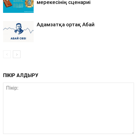
мерекесінің сценариі
Адамзатқа ортақ Абай
ПІКІР ҚАЛДЫРУ