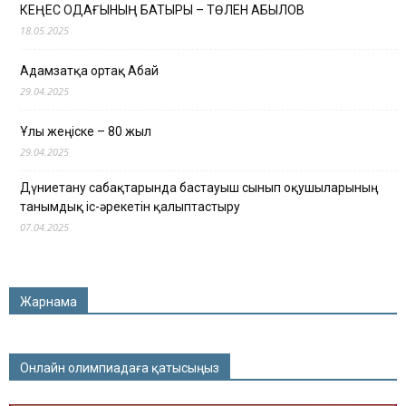
КЕҢЕС ОДАҒЫНЫҢ БАТЫРЫ – ТӨЛЕН ҚАБЫЛОВ
18.05.2025
Адамзатқа ортақ Абай
29.04.2025
Ұлы жеңіске – 80 жыл
29.04.2025
Дүниетану сабақтарында бастауыш сынып оқушыларының
танымдық іс-әрекетін қалыптастыру
07.04.2025
Жарнама
Онлайн олимпиадаға қатысыңыз