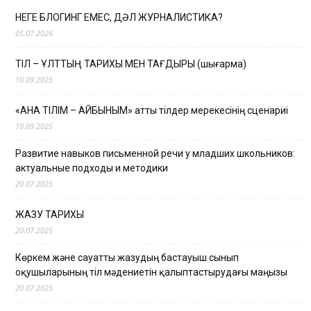
НЕГЕ БЛОГИНГ ЕМЕС, ДӘЛ ЖУРНАЛИСТИКА?
05.07.2026
ТІЛ – ҰЛТТЫҢ ТАРИХЫ МЕН ТАҒДЫРЫ (шығарма)
10.09.2025
«АНА ТІЛІМ – АЙБЫНЫМ» атты тілдер мерекесінің сценариі
10.09.2025
Развитие навыков письменной речи у младших школьников:
актуальные подходы и методики
20.07.2025
ЖАЗУ ТАРИХЫ
20.07.2025
Көркем және сауатты жазудың бастауыш сынып
оқушыларының тіл мәдениетін қалыптастырудағы маңызы
20.07.2025