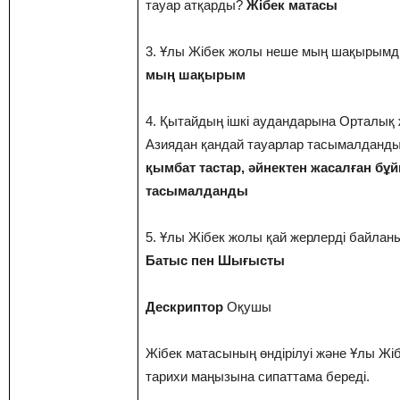
тауар атқарды?
Жібек матасы
3. Ұлы Жібек жолы неше мың шақырым
мың шақырым
4. Қытайдың ішкі аудандарына Орталық
Азиядан қандай тауарлар тасымалданд
қымбат тастар, әйнектен жасалған б
тасымалданды
5. Ұлы Жібек жолы қай жерлерді байла
Батыс пен Шығысты
Дескриптор
Оқушы
Жібек матасының өндірілуі және Ұлы Ж
тарихи маңызына сипаттама береді.