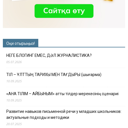
Оқи отырыңыз!
НЕГЕ БЛОГИНГ ЕМЕС, ДӘЛ ЖУРНАЛИСТИКА?
05.07.2026
ТІЛ – ҰЛТТЫҢ ТАРИХЫ МЕН ТАҒДЫРЫ (шығарма)
10.09.2025
«АНА ТІЛІМ – АЙБЫНЫМ» атты тілдер мерекесінің сценариі
10.09.2025
Развитие навыков письменной речи у младших школьников:
актуальные подходы и методики
20.07.2025