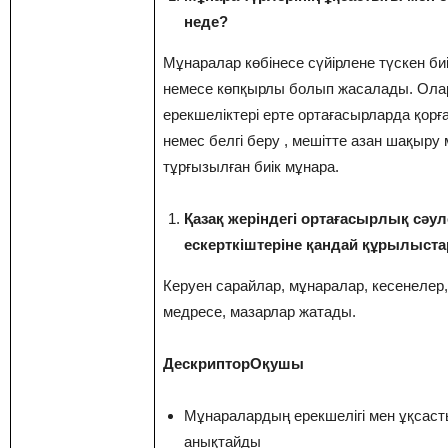
неде?
Мұнаралар көбінесе сүйірлене түскен биі
немесе көпқырлы болып жасалады. Ол
ерекшеліктері ерте ортағасырларда қорғ
немес белгі беру , мешітте азан шақыру
тұрғызылған биік мұнара.
Қазақ жеріндегі ортағасырлық сәул
ескерткіштеріне қандай құрылыст
Керуен сарайлар, мұнаралар, кесенелер,
медресе, мазарлар жатады.
ДескрипторОқушы
Мұнаралардың ерекшелігі мен ұқсас
анықтайды