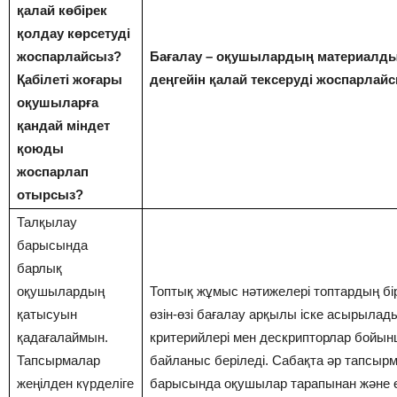
қалай көбірек
қолдау көрсетуді
жоспарлайсыз?
Бағалау – оқушылардың материалды
Қабілеті жоғары
деңгейін қалай тексеруді жоспарлай
оқушыларға
қандай міндет
қоюды
жоспарлап
отырсыз?
Талқылау
барысында
барлық
оқушылардың
Топтық жұмыс нәтижелері топтардың бір
қатысуын
өзін-өзі бағалау арқылы іске асырылад
қадағалаймын.
критерийлері мен дескрипторлар бойын
Тапсырмалар
байланыс беріледі. Сабақта әр тапсыр
жеңілден күрделіге
барысында оқушылар тарапынан және ө