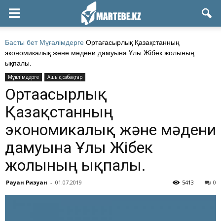
Басты бет
Мұғалімдерге
Ортағасырлық Қазақстанның
экономикалық және мәдени дамуына Ұлы Жібек жолының
ықпалы.
Мұғалімдерге
Ашық сабақтар
Ортағасырлық
Қазақстанның
экономикалық және мәдени
дамуына Ұлы Жібек
жолының ықпалы.
Рауан Ризуан
-
01.07.2019
5413
0