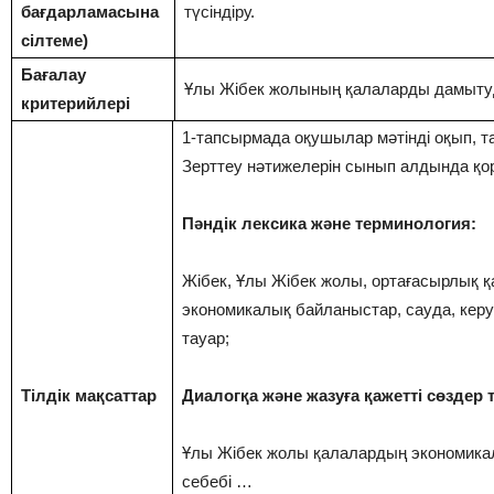
бағдарламасына
түсіндіру.
сілтеме)
Бағалау
Ұлы Жібек жолының қалаларды дамытуда
критерийлері
1-тапсырмада оқушылар мәтінді оқып, 
Зерттеу нәтижелерін сынып алдында қо
Пәндік лексика және терминология:
Жібек, Ұлы Жібек жолы, ортағасырлық қа
экономикалық байланыстар, сауда, керу
тауар;
Тілдік мақсаттар
Диалогқа және жазуға қажетті сөздер ті
Ұлы Жібек жолы қалалардың экономикал
себебі …