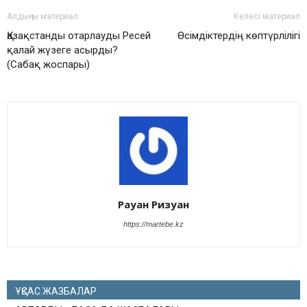
Алдыңғы материал
Келесі материал
Қазақстанды отарлауды Ресей
Өсімдіктердің көптүрлілігі
қалай жүзеге асырды?
(Сабақ жоспары)
Рауан Ризуан
https://martebe.kz
ҰҚСАС ЖАЗБАЛАР