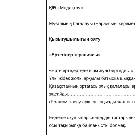
Қ/Б
« Мадақтау»
Мұғалімнің бағалауы (жарайсын, керемет
Қызығушылығын ояту
«Ертегілер терапиясы»
«Ерте,ерте,ертеде ешкі жүні бөртеде…» 
Ұлы жібек жолы арқылы батысқа шыққан
Қазақстанның ортағасырлық қалалары а
жасайды……………………………………
(Болжам жасау арқылы аңызды жалғастыр
Ендеше оқушылар сендердің топтарыңн
осы тақырыпқа байланысты болмақ.