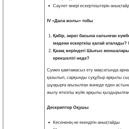
Сәулет өнері ескерткіштерін анықтай
IV «Дала жолы» тобы
Қабір, зират басына салынған күмбе
мәдени ескерткіш қалай аталады?
Қазақ жеріндегі Шығыс моншалар
ерекшелігі неде?
Сумен қамтамасыз ету мақсатында арн
қазылып, сарқынды суқұбыр арқылы сы
шұңқырға ағызылған жәнеде еден астынан
жылу өткізгіш жүйе арқылы қыздырылған
Дескриптор Оқушы
Кесененің не екендігін анықтайды