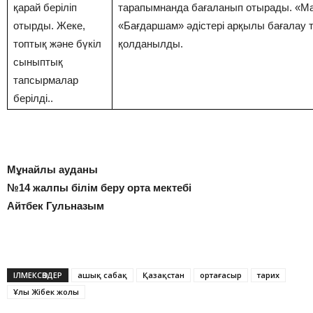
қарай беріліп
тарапымнанда бағаланып отырады. «М
отырды. Жеке,
«Бағдаршам» әдістері арқылы бағалау т
топтық және бүкіл
қолданылды.
сыныптық
тапсырмалар
берілді..
Мұнайлы ауданы
№14 жалпы білім беру орта мектебі
Айтбек Гульназым
ІЛМЕКСӨЗДЕР
ашық сабақ
Қазақстан
ортағасыр
тарих
Ұлы Жiбек жолы