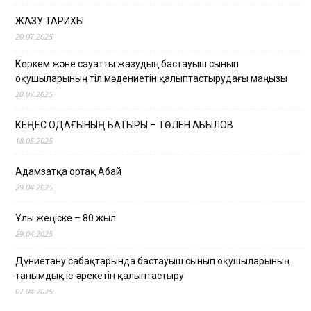
ЖАЗУ ТАРИХЫ
20.07.2025
Көркем және сауатты жазудың бастауыш сынып
оқушыларының тіл мәдениетін қалыптастырудағы маңызы
20.07.2025
КЕҢЕС ОДАҒЫНЫҢ БАТЫРЫ – ТӨЛЕН ҚАБЫЛОВ
18.05.2025
Адамзатқа ортақ Абай
29.04.2025
Ұлы жеңіске – 80 жыл
29.04.2025
Дүниетану сабақтарында бастауыш сынып оқушыларының
танымдық іс-әрекетін қалыптастыру
07.04.2025