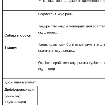
Шығыс моншаларының ерекшелігіне с
Рефлексия. Ауа райы
Тақырыпты жақсы меңгердім деп есепте
оқушылар……
Сабақтың соңы
Талпындым, мен бүгін өзіме қажетті мәл
3 минут
есептеген оқушылар……
Өкінішке орай, мен тақырыпты түсіне а
оқушылар……..
Қосымша мәлімет
Дифференциация
(саралау) –
оқушыларға