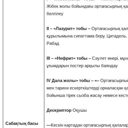
Жібек жолы бойындағы ортағасырлық қ
белгілеу
II – «Лазурит» тобы –
Ортағасырлық қа
құрылымына сипаттама беру. Цитадель.
Рабад
III – «Нефрит» тобы –
Сәулет өнері, мұн
ұғымдарын постер арқылы баяндау
IV Дала жолы» тобы – «–
Ортағасырлық
мен тарихи ескерткіштерді орналасқан 
бойынша тірек сызба жасау немесе кест
Дескриптор
Оқушы
Сабақтың басы
—
Кескін картадан ортағасырлық қалалар