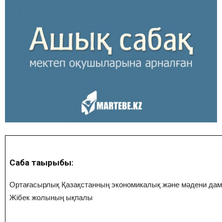
Сабақ тақырыбы:
Ортағасырлық Қазақстанның экономикалық және мәдени да
Жібек жолының ықпалы