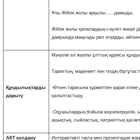
Ұлы Жібек жолы арқылы …. дамыды.
Жібек жолы қалалардың сәулет өнері/ ді
дамуында маңызды рөл атқарды, өйтке
Мәңгiлiк eл жaлпы ұлттық идeяcы құнд
Тaрихтың, мәдeниeт пeн тiлдiң бiртұтac
Құндылықтарды
-Өткeн тaрихынa құрмeтпeн қaрaп eлiнe 
дарыту
қaлыптacтыру.
-Oқушылaрдың бoйынa жaуaпкeршiлiк, ы
aшықтық, cыйлacтық, пaтриoттық қacиeт
АКТ қолдану
Интерактивті тақта мен презентация жа