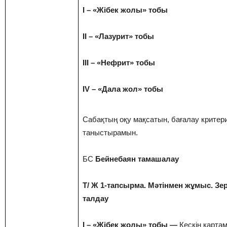
I – «Жібек жолы» тобы
II – «Лазурит» тобы
III – «Нефрит» тобы
IV – «Дала жол» тобы
Сабақтың оқу мақсатын, бағалау критер
таныстырамын.
БС
Бейнебаян тамашалау
Т/ Ж 1-тапсырма. Мәтінмен жұмыс. Зе
талдау
I – «Жібек жолы» тобы —
Кескін карта