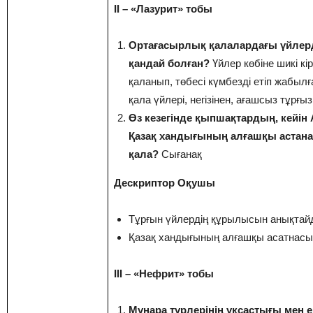
II – «Лазурит» тобы
Ортағасырлық қалалардағы үйле
қандай болған?
Үйлер көбіне шикі кі
қаланып, төбесі күмбезді етіп жабылға
қала үйлері, негізінен, ағашсыз тұрғы
Өз кезегінде қыпшақтардың, кейін
Қазақ хандығының алғашқы астана
қала?
Сығанақ
Дескриптор Оқушы
Тұрғын үйлердің құрылысын анықтай
Қазақ хандығының алғашқы асатнас
III – «Нефрит» тобы
Мұнара түрлерінің ұқсастығы мен е