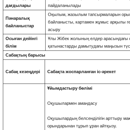
дағдылары
пайдаланылады
Оқылым, жазылым тапсырмаларын орынд
Пәнаралық
байланысты, картамен жұмыс арқылы г
байланыстар
асыру
Осыған дейінгі
Ұлы Жібек жолының елдер арасындағы с
білім
қатынастарды дамытудағы маңызын түсі
Сабақтың барысы
Сабақ кезеңдері
Сабақта жоспарланған іс-әрекет
Ұйымдастыру бөлімі
Оқушылармен амандасу
Оқушылардың белсенділігін арттыру ма
орындарынан тұрып ұран айтқызу.