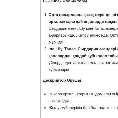
I – «Жібек жолы» тобы
Орта ғасырларда қазақ жерінде ірі 
орталықтары қай өңірлерде жақсы
Сырдария өзені, Шу мен Талас өзенде
аңғарларында, Жетісу өлкесінде, Орт
өңірінде
Іле, Шу, Талас, Сырдария өзендер
қалалардан қандай құбырлар таб
үйлерді еден астынан жылытатын жы
құбырлары
Дескриптор Оқушы
Ірі қала орталықтарының дамыған өңі
анықтайды
Жылу жүйелерінің бар болғандығын 