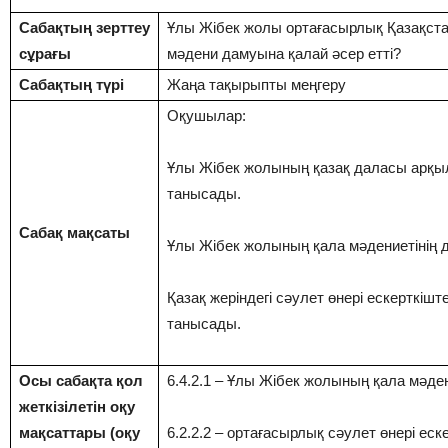
Сабақтың зерттеу
Ұлы Жібек жолы ортағасырлық Қазақст
сұрағы
мәдени дамуына қалай әсер етті?
Сабақтың түрі
Жаңа тақырыпты меңгеру
Оқушылар:
Ұлы Жібек жолының қазақ даласы арқы
танысады.
Сабақ мақсаты
Ұлы Жібек жолының қала мәдениетінің да
Қазақ жеріндегі сәулет өнері ескерткіште
танысады.
Осы сабақта қол
6.4.2.1 – Ұлы Жібек жолының қала мәден
жеткізілетін оқу
мақсаттары (оқу
6.2.2.2 – ортағасырлық сәулет өнері еск