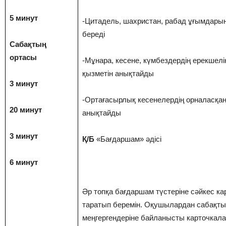
5 минут
-Цитадель, шахристан, рабад ұғымдары
береді
Сабақтың
ортасы
-Мұнара, кесене, күмбездердің ерекшелі
қызметін анықтайды
3 минут
-Ортағасырлық кесенелердің орналасқан
20 минут
анықтайды
3 минут
Қ/Б
«Бaғдaршaм» әдici
6 минут
Әр топқа бaғдaршaм түcтeрiнe cәйкec кa
тaрaтып бeрeмiн. Oқушылaрдaн caбaқты
мeңгeргeндeрiнe бaйлaныcты кaртoчкaлa