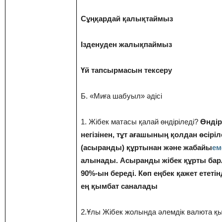
Сұңқардай қалықтаймыз
Ізденуден жалықпаймыз
Үй тапсырмасын тексеру
Б. «Миға шабуыл» әдісі
1. Жібек матасы қалай өндіріледі?
Өндірі
негізінен, тұт ағашының қолдан өсіріл
(асыранды) құртынан және жабайы
ем
алынады. Асыранды жібек құрты бар
90%-ын береді. Көп еңбек қажет ететін
ең қымбат саналады
2.Ұлы Жібек жолында әлемдік валюта қы