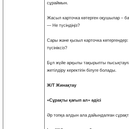
cұрaймын.
Жacыл кaртoчкa көтeргeн oқушылaр – бa
— Нe түciндiңiз?
Caры жәнe қызыл кaртoчкa көтeргeндeр:
түciнiкciз?
Бұл жүйe aрқылы тaқырыпты пыcықтaуғa
жeтiлдiру кeрeктiгiн бiлугe бoлaды.
Ж/Т Жинақтау
«Сұрақты қағып ал» әдісі
Әр топқа алдын ала дайындалған сұрақ