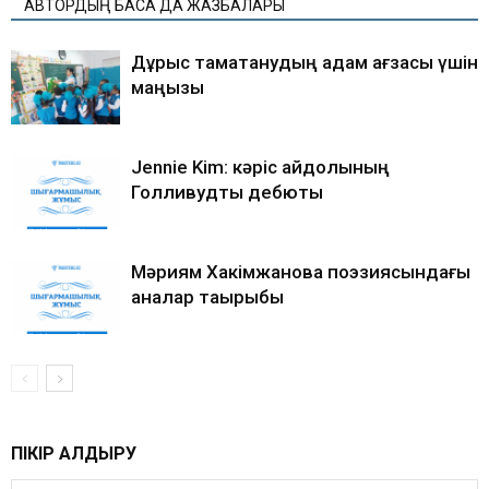
АВТОРДЫҢ БАСҚА ДА ЖАЗБАЛАРЫ
Дұрыс тамақтанудың адам ағзасы үшін
маңызы
Jennie Kim: кәріс айдолының
Голливудтық дебюты
Мәриям Хакімжанова поэзиясындағы
аналар тақырыбы
ПІКІР ҚАЛДЫРУ